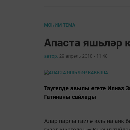
МӨҺИМ ТЕМА
Апаста яшьләр
автор,
29 апрель 2018 - 11:48
Тәүгелде авылы егете Илназ З
Гатинаны сайлады
Алар парлы гаилә юлына аяк б
гүзәл мизгелен – Кызыл туйла