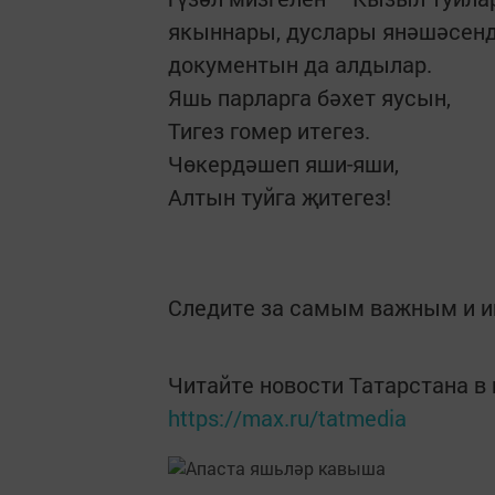
якыннары, дуслары янәшәсенд
документын да алдылар.
Яшь парларга бәхет яусын,
Тигез гомер итегез.
Чөкердәшеп яши-яши,
Алтын туйга җитегез!
Следите за самым важным и 
Читайте новости Татарстана 
https://max.ru/tatmedia