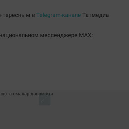
интересным в
Telegram-канале
Татмедиа
в национальном мессенджере MАХ: