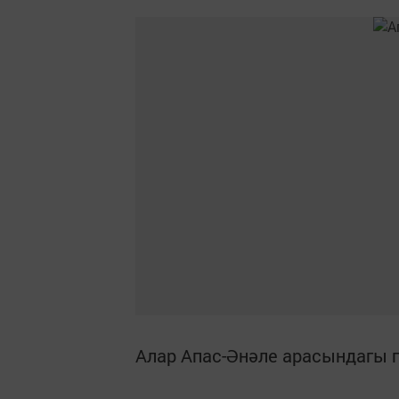
Алар Апас-Әнәле арасындагы