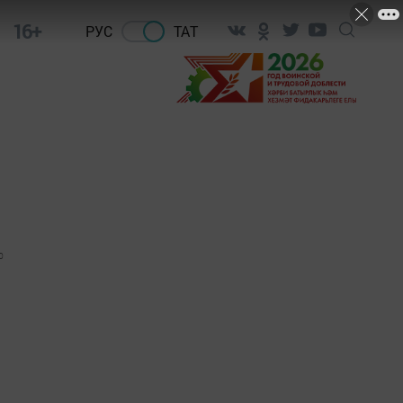
16+
РУС
ТАТ
0