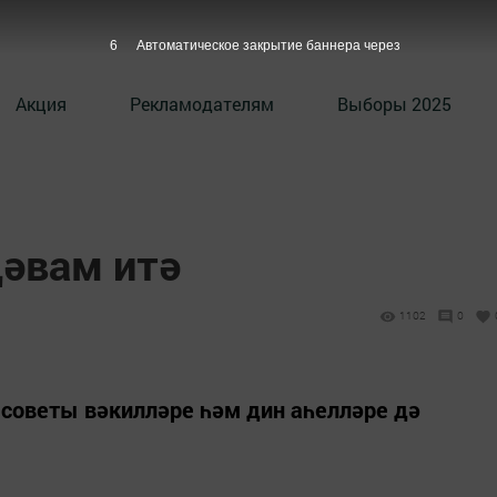
5
Автоматическое закрытие баннера через
Акция
Рекламодателям
Выборы 2025
дәвам итә
1102
0
 советы вәкилләре һәм дин аһелләре дә