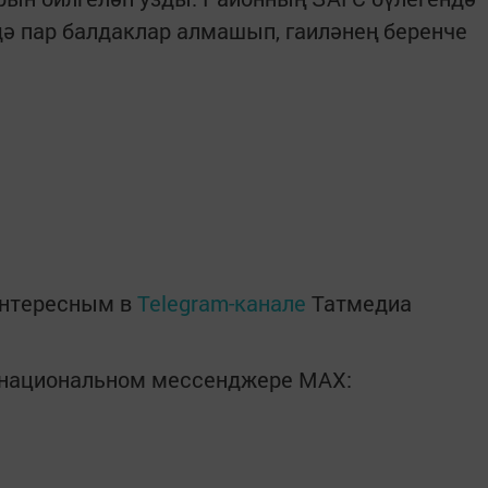
ә пар балдаклар алмашып, гаиләнең беренче
интересным в
Telegram-канале
Татмедиа
в национальном мессенджере MАХ: