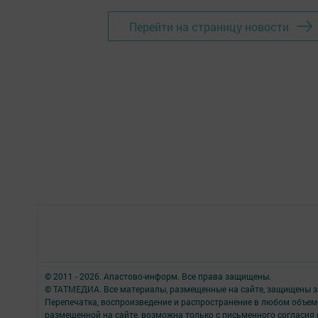
Перейти на страницу новости
© 2011 - 2026. Апастово-информ. Все права защищены.
© ТАТМЕДИА. Все материалы, размещенные на сайте, защищены з
Перепечатка, воспроизведение и распространение в любом объе
размещенной на сайте, возможна только с письменного согласия