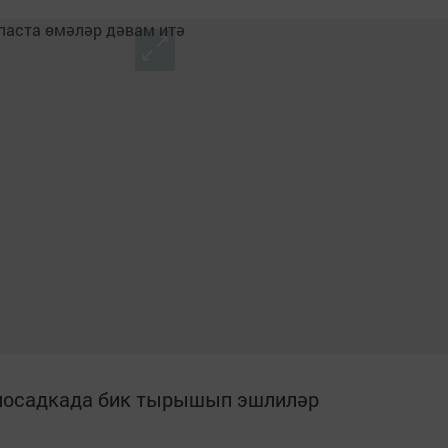
 посадкада бик тырышып эшлиләр