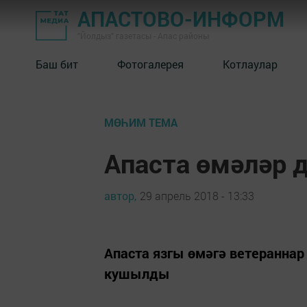
АПАСТОВО-ИНФОРМ
"Йолдыз" газетасы - Апас районы
Баш бит
Фотогалерея
Котлаулар
МӨҺИМ ТЕМА
Апаста өмәләр 
автор,
29 апрель 2018 - 13:33
Апаста язгы өмәгә ветераннар
кушылды