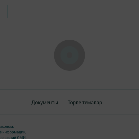
Документы
Төрле темалар
аконом.
ме информации,
 редакций СМИ.