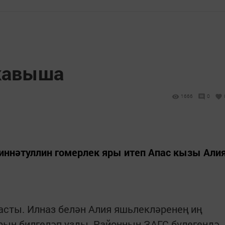
 кавыша
1666
0
иннәтуллин гомерлек яры итеп Апас кызы Али
асты. Илназ белән Алия яшьлекләренең иң
рын билгеләп узды. Районның ЗАГС бүлегендә