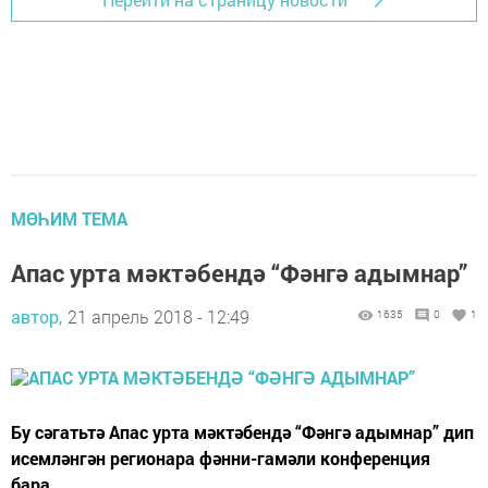
МӨҺИМ ТЕМА
Апас урта мәктәбендә “Фәнгә адымнар”
автор,
21 апрель 2018 - 12:49
1635
0
1
Бу сәгатьтә Апас урта мәктәбендә “Фәнгә адымнар” дип
исемләнгән регионара фәнни-гамәли конференция
бара.