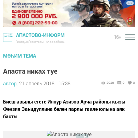
АПАСТОВО-ИНФОРМ
16+
"Йолдыз" газетасы - Апас районы
МӨҺИМ ТЕМА
Апаста никах туе
автор,
21 апрель 2018 - 15:38
2046
0
0
Биеш авылы егете Илнур Азизов Арча районы кызы
Фәнзия Заһидуллина белән парлы гаилә юлына аяк
басты