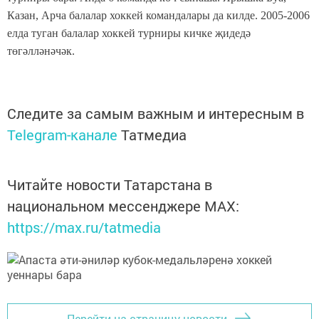
Казан, Арча балалар хоккей командалары да килде. 2005-2006
елда туган балалар хоккей турниры кичке җидедә
төгәлләнәчәк.
Следите за самым важным и интересным в
Telegram-канале
Татмедиа
Читайте новости Татарстана в
национальном мессенджере MАХ:
https://max.ru/tatmedia
Перейти на страницу новости