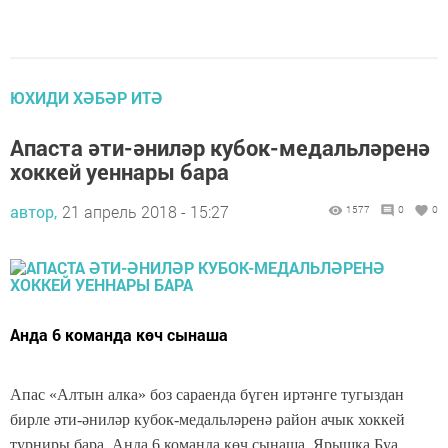
ЮХИДИ ХӘБӘР ИТӘ
Апаста әти-әниләр кубок-медальләренә
хоккей уеннары бара
автор,
21 апрель 2018 - 15:27
1577
0
0
Анда 6 команда көч сынаша
Апас «Алтын алка» боз сараенда бүген иртәнге тугыздан
бирле әти-әниләр кубок-медальләренә район ачык хоккей
турниры бара. Анда 6 команда көч сынаша. Ярышка Буа,