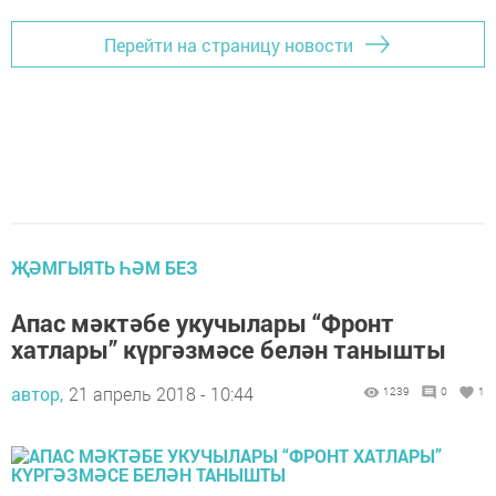
Перейти на страницу новости
ҖӘМГЫЯТЬ ҺӘМ БЕЗ
Апас мәктәбе укучылары “Фронт
хатлары” күргәзмәсе белән танышты
автор,
21 апрель 2018 - 10:44
1239
0
1