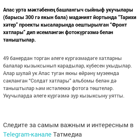
Апас урта мәктәбенең башлангыч сыйныф укучылары
(барысы 300 гә якын бала) мәдәният йортында “Тарихи
хәтер” проекты кысаларында оештырылган “Фронт
хатлары” дип исемләнгән фотокүргәзмә белән
таныштылар.
49 банердан торган әлеге күргәзмәдәге хатларны
балалар кызыксынып карадылар, күбесен укыдылар.
Алар шулай ук Апас туган якны өйрәнү музеенда
сакланган “Солдат хатлары” альбомы белән дә
таныштылар һәм истәлеккә фотога төштеләр.
Укучыларда әлеге күргәзмә зур кызыксыну уятты.
Следите за самым важным и интересным в
Telegram-канале
Татмедиа