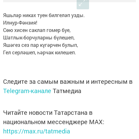
Яшьләр никах туен билгеләп узды.
Илнур-Фәнзия!
Сөю хисен саклап гомер буе,
Шатлык-борчуларны бүлешеп,
Яшәгез сез пар күгәрчен булып,
Гел серләшеп, һәрчак килешеп.
Следите за самым важным и интересным в
Telegram-канале
Татмедиа
Читайте новости Татарстана в
национальном мессенджере MАХ:
https://max.ru/tatmedia