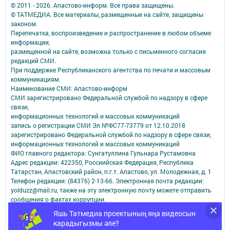
© 2011 - 2026. Апастово-информ. Все права защищены.
© ТАТМЕДИА. Все материалы, размещенные на сайте, защищены
законом.
Перепечатка, воспроизведение и распространение в любом объеме
информации,
размещенной на сайте, возможна только с письменного согласия
редакций СМИ.
При поддержке Республиканского агентства по печати и массовым
коммуникациям.
Наименование СМИ: Апастово-информ
СМИ зарегистрировано Федеральной службой по надзору в сфере
связи,
информационных технологий и массовых коммуникаций
запись о регистрации СМИ Эл №ФС77-73779 от 12.10.2018
зарегистрировано Федеральной службой по надзору в сфере связи,
информационных технологий и массовых коммуникаций
ФИО главного редактора: Сунгатуллина Гульнара Рустамовна
Адрес редакции: 422350, Россиийская Федерация, Республика
Татарстан, Апастовский район, п.г.т. Апастово, ул. Молодежная, д. 1
Телефон редакции: (84376) 2-13-66. Электронная почта редакции:
yolduzz@mail.ru, также на эту электронную почту можете отправить
сообщения о фактах коррупции.
Учредитель СМИ: АО «ТАТМЕДИА»
Яшь Татмедиа проектының яңа видеосын
карадыгызмы әле?
Антикоррупционная политика