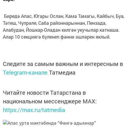
Биредә Апас, Югары Ослан, Кама Тамагы, Кайбыч, Буа,
Тәтеш, Чүпрәле, Саба районнарыннан, Пензада,
Алабудан, Йошкар-Оладан килгән укучылар катнаша.
Алар 10 секциягә бүленеп фәнни эшләрен яклый.
Следите за самым важным и интересным в
Telegram-канале
Татмедиа
Читайте новости Татарстана в
национальном мессенджере MАХ:
https://max.ru/tatmedia