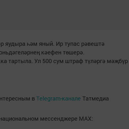
әр яудыра һәм яный. Ир тупас рәвештә
-юньдәгеләрнең кәефен төшерә.
а тартыла. Ул 500 сум штраф түләргә мәҗбүр
интересным в
Telegram-канале
Татмедиа
в национальном мессенджере MАХ: