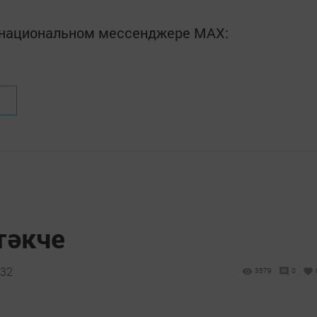
в национальном мессенджере MАХ:
тәкче
:32
3579
0