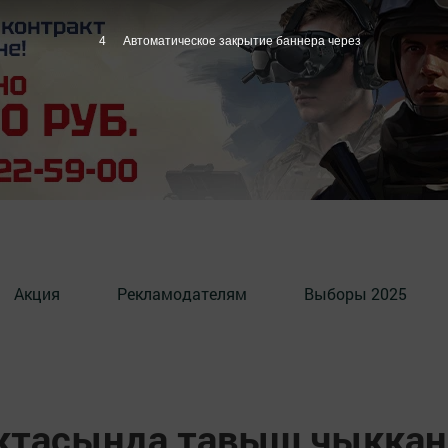
3
Автоматическое закрытие баннера через
Акция
Рекламодателям
Выборы 2025
октасында тавыш чыккан