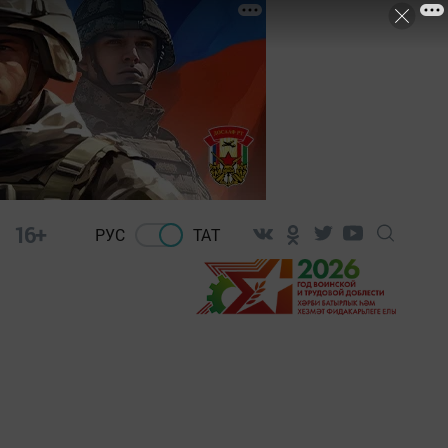
16+
РУС
ТАТ