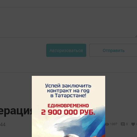
Отправить
Авторизоваться
ерациясе бара
:44
1307
0