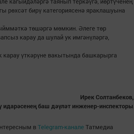
шле кагыйдәләргә таянып теркәүгә, йөртүченең
ы рөхсәт бирү категориясенә яраклашуына
ыйммәткә төшәргә мөмкин. Әлеге төр
апсыз карау да шулай ук имгәнүләргә,
к карау үткәрүне вакытында башкарырга
Ирек Солтанбеков
тү идарәсенең баш дәүләт инженер-инспекторы
интересным в
Telegram-канале
Татмедиа