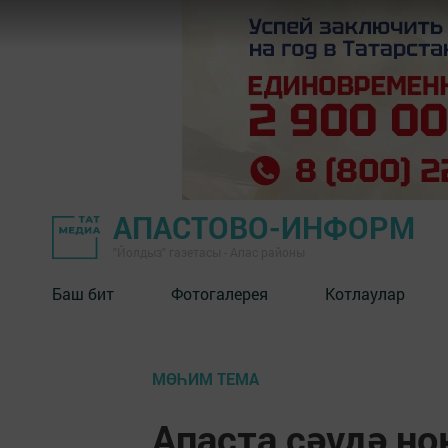
АПАСТОВО-ИНФОРМ
"Йолдыз" газетасы - Апас районы
Баш бит
Фотогалерея
Котлаулар
МӨҺИМ ТЕМА
Апаста сәүдә н