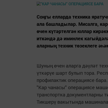
Соңгы елларда техника ярату
ала башладылар. Мисалга, кар
өчен күтәртелгән юллар кирәк
иткәндә дә иминлек кагыйдәлә
аларның техник төзеклеге әһә
Шуның өчен аларга дәүләт тех
үткәрүе шарт булып тора. Рес
профилактик операциясе бара.
"Кар чанасы" операциясе маш
транспортка документларны ти
Тикшерү вакытында машинала