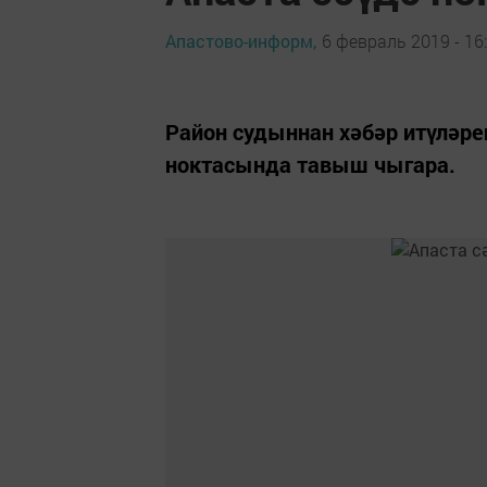
Апастово-информ,
6 февраль 2019 - 16
Район судыннан хәбәр итүләре
ноктасында тавыш чыгара.