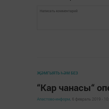
ҖӘМГЫЯТЬ ҺӘМ БЕЗ
“Кар чанасы“ оп
Апастово-информ,
6 февраль 2019 - 10