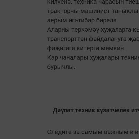
килүенә, техника чарасын тие
тракторчы-машинист таныклыг
аерым игътибар бирелә.
Аларны теркәмәү хуҗаларга к
транспорттан файдалануга җав
фаҗигага китергә мөмкин.
Кар чаналары хуҗалары техни
бурычлы.
Дәүләт техник күзәтчелек и
Следите за самым важным и 