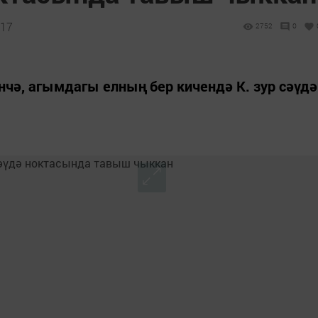
:17
2752
0
нчә, агымдагы елның бер кичендә К. зур сәүдә