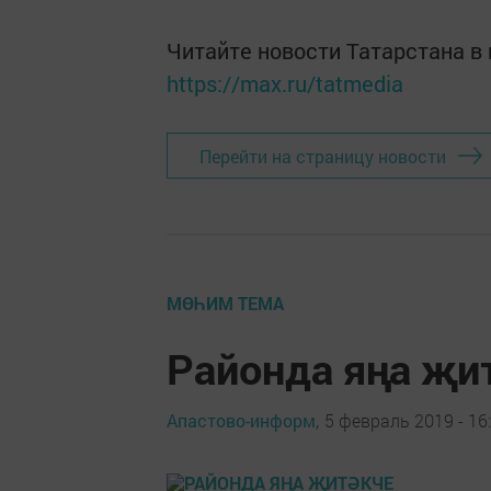
Читайте новости Татарстана 
https://max.ru/tatmedia
Перейти на страницу новости
МӨҺИМ ТЕМА
Районда яңа җи
Апастово-информ,
5 февраль 2019 - 16