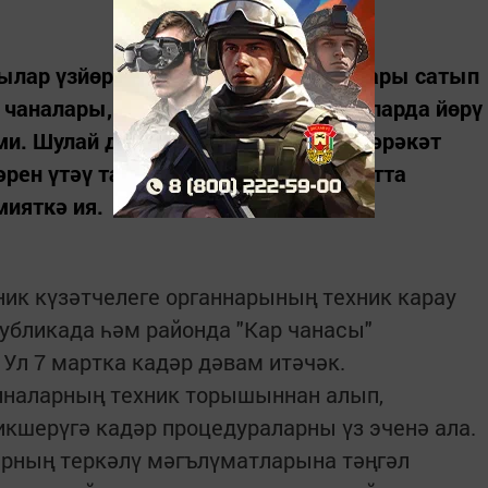
чылар үзйөрешле хәрәкәтләнү чаралары сатып
 чаналары, квадрациклларны һ.б. Аларда йөрү
ми. Шулай да мондый транспортта хәрәкәт
рен үтәү таләп ителә. Беренче чиратта
мияткә ия.
ник күзәтчелеге органнарының техник карау
публикада һәм районда "Кар чанасы"
 Ул 7 мартка кадәр дәвам итәчәк.
иналарның техник торышыннан алып,
кшерүгә кадәр процедураларны үз эченә ала.
рның теркәлү мәгълүматларына тәңгәл