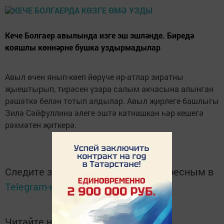
Кече Болгаер авылында изге эш эшләнде. Биредә
кояшлы көннәрне бушка уздырмадылар
Авыл өчен янып-көеп йөрүче ир-атлар зиратны
җыештырып, тирәсен үзара салым акчасына алынган
рәшәткә белән тотып алдылар. Авыл җирлеге башлыгы
Зилә Сәйфуллина әлеге эштә катнашкан һәр кешегә
рәхмәтен җиткерә.
Следите за самым важным и интересным в
Telegram-канале
Татмедиа
Читайте новости Татарстана в