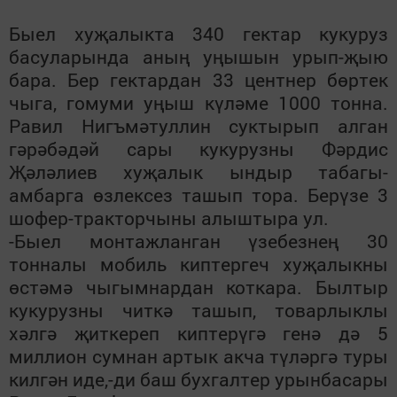
Быел хуҗалыкта 340 гектар кукуруз
басуларында аның уңышын урып-җыю
бара. Бер гектардан 33 центнер бөртек
чыга, гомуми уңыш күләме 1000 тонна.
Равил Нигъмәтуллин суктырып алган
гәрәбәдәй сары кукурузны Фәрдис
Җәләлиев хуҗалык ындыр табагы-
амбарга өзлексез ташып тора. Берүзе 3
шофер-тракторчыны алыштыра ул.
-Быел монтажланган үзебезнең 30
тонналы мобиль киптергеч хуҗалыкны
өстәмә чыгымнардан коткара. Былтыр
кукурузны читкә ташып, товарлыклы
хәлгә җиткереп киптерүгә генә дә 5
миллион сумнан артык акча түләргә туры
килгән иде,-ди баш бухгалтер урынбасары