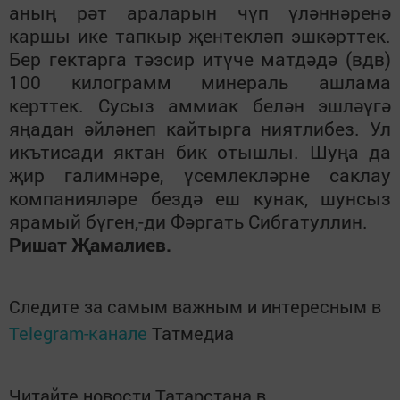
аның рәт араларын чүп үләннәренә
каршы ике тапкыр җентекләп эшкәрттек.
Бер гектарга тәэсир итүче матдәдә (вдв)
100 килограмм минераль ашлама
керттек. Сусыз аммиак белән эшләүгә
яңадан әйләнеп кайтырга ниятлибез. Ул
икътисади яктан бик отышлы. Шуңа да
җир галимнәре, үсемлекләрне саклау
компанияләре бездә еш кунак, шунсыз
ярамый бүген,-ди Фәргать Сибгатуллин.
Ришат Җамалиев.
Следите за самым важным и интересным в
Telegram-канале
Татмедиа
Читайте новости Татарстана в