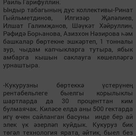
Раиль Гарифуллин.
Ындыр табагының дус коллективы-Ринат
Гыйльметдинов, Илгизәр Җәләлиев,
Илшат Галимҗанов, Шәүкәт Хәйруллин,
Рәфидә Борһанова, Азизхон Нәзирова һәм
башкалар бөртекне эшкәртеп, 1 тонналы
зур, чыдам капчыкларга тутыра, ябык
амбарга кышын саклауга көшелләргә
урнаштыра.
-Кукурузны бөртеккә үстерүнең
рентабельлеге быелгы корылыклы
шартларда да 30 проценттан ким
булмаячак. Киләсе елда аны 500 гектарда
игү өчен сайланган басуны инде бер ай
элек үк әзерләп куйдык. Кукуруз бик
төгәл технология ярата, әйтик, быел без