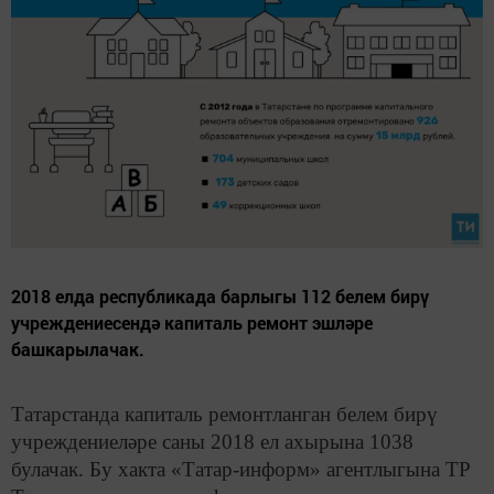
2018 елда республикада барлыгы 112 белем бирү
учреждениесендә капиталь ремонт эшләре
башкарылачак.
Татарстанда капиталь ремонтланган белем бирү
учреждениеләре саны 2018 ел ахырына 1038
булачак. Бу хакта «Татар-информ» агентлыгына ТР