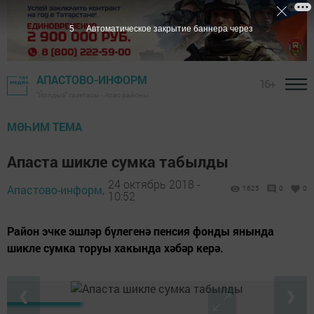
4
Автоматическое закрытие баннера через
АПАСТОВО-ИНФОРМ
16+
"Йолдыз" газетасы - Апас районы
МӨҺИМ ТЕМА
Апаста шикле сумка табылды
24 октябрь 2018 -
Апастово-информ,
1625
0
0
10:52
Район эчке эшләр бүлегенә пенсия фонды янында
шикле сумка торуы хакында хәбәр керә.
❮
❯