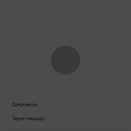
Документы
Төрле темалар