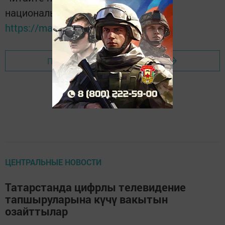
национальном мессенджере MАХ:
https://max.ru/tatmedia
Перейти на страницу новости
ЦЕНТРАЛЬНЫЕ НОВОСТИ
Татарстанда цифрлы телевидение
тапшыруларына күчү вакытын
озайттылар