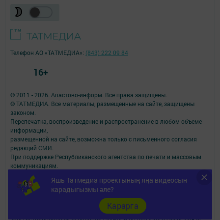
Телефон АО «ТАТМЕДИА»:
(843) 222 09 84
16+
© 2011 - 2026. Апастово-информ. Все права защищены.
© ТАТМЕДИА. Все материалы, размещенные на сайте, защищены
законом.
Перепечатка, воспроизведение и распространение в любом объеме
информации,
размещенной на сайте, возможна только с письменного согласия
редакций СМИ.
При поддержке Республиканского агентства по печати и массовым
коммуникациям.
Наименование СМИ: Апастово-информ
Яшь Татмедиа проектының яңа видеосын
СМИ зарегистрировано Федеральной службой по надзору в сфере
карадыгызмы әле?
связи,
информационных технологий и массовых коммуникаций
Карарга
запись о регистрации СМИ Эл №ФС77-73779 от 12.10.2018
зарегистрировано Федеральной службой по надзору в сфере связи,