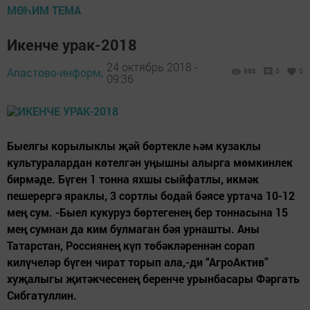
МӨҺИМ ТЕМА
Икенче урак-2018
24 октябрь 2018 -
Апастово-информ,
986
0
0
09:36
Быелгы корылыклы җәй бөртекле һәм кузаклы
культуралардан көтелгән уңышны алырга мөмкинлек
бирмәде. Бүген 1 тонна яхшы сыйфатлы, икмәк
пешерергә яраклы, 3 сортлы бодай бәясе уртача 10-12
мең сум. -Быел кукуруз бөртегенең бер тоннасына 15
мең сумнан да ким булмаган бәя урнашты. Аны
Татарстан, Россиянең күп төбәкләреннән сорап
килүчеләр бүген чират торып ала,-ди “АгроАктив”
хуҗалыгы җитәкчесенең беренче урынбасары Фәргать
Сибгатуллин.