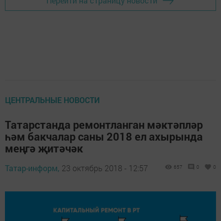
Перейти на страницу новости
ЦЕНТРАЛЬНЫЕ НОВОСТИ
Татарстанда ремонтланган мәктәпләр
һәм бакчалар саны 2018 ел ахырында
меңгә җитәчәк
Татар-информ,
23 октябрь 2018 - 12:57
657
0
0