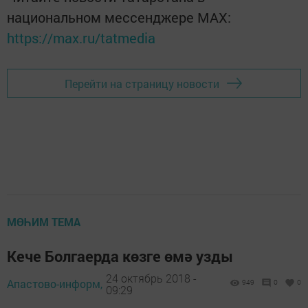
национальном мессенджере MАХ:
https://max.ru/tatmedia
Перейти на страницу новости
МӨҺИМ ТЕМА
Кече Болгаерда көзге өмә узды
24 октябрь 2018 -
Апастово-информ,
949
0
0
09:29