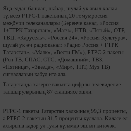
Яңа елдан башлап, шәһәр, шулай ук авыл халкы
түләсез РТРС-1 пакетының 20 гомумроссия
мәҗбүри телеканаллары (Беренче канал, «Россия
1+ГТРК Татарстан», «Матч», НТВ, «Пятый», ОТР,
ТВЦ, «Карусель», «Россия 24», «Россия Культура»,
шулай ук өч радиоканал: «Радио Россия + ГТРК
Татарстан», «Маяк», «Вести FM»), РТРС-2 пакеты
(Рен ТВ, СПАС, СТС, «Домашний», ТВ3,
«Пятница», «Звезда», «Мир», ТНТ, Муз ТВ)
сигналларын кабул итә ала.
Татарстанда хәзерге вакытта цифрлы телевидение
тапшыруларының 87 станциясе эшли.
РТРС-1 пакеты Татарстан халкының 99,3 проценты,
ә РТРС-2 пакетын 81,5 проценты куллана. Киләсе ел
ахырына кадәр ул тулы күләмдә эшләп китәчәк.