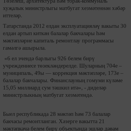
Төзелеш, архитектура һәм торак-коммуналь
хуҗалык министрлыгы матбугат хезмәтеннән хәбәр
иттеләр.
Татарстанда 2012 елдан эксплуатацияләү вакыты 30
елдан артып киткән балалар бакчалары һәм
мәктәпләрне капиталь ремонтлау программасы
гамәлгә ашырыла.
«6 ел эчендә барлыгы 926 белем бирү
учреждениесе төзекләндерелде. Шуларның 704е –
муниципаль, 49ы — коррекция мәктәпләре, 173е –
балалар бакчалары. Финанслауның гомуми күләме
15,05 миллиард сум тәшкил итә», - диделәр
министрлыкның матбугат хезмәтендә.
Быел республикада 28 мәктәп һәм 73 балалар
бакчасы ремонтланган. Хәзерге вакытта 21
мәктәпкәчә белем бирү объектында эшләр дәвам