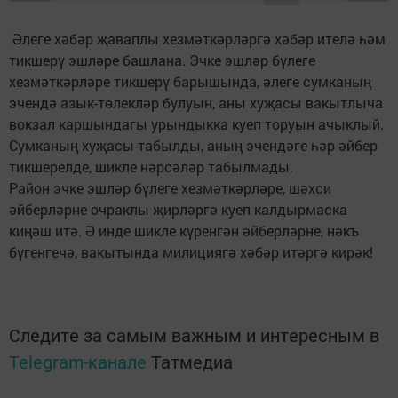
Әлеге хәбәр җаваплы хезмәткәрләргә хәбәр ителә һәм
тикшерү эшләре башлана. Эчке эшләр бүлеге
хезмәткәрләре тикшерү барышында, әлеге сумканың
эчендә азык-төлекләр булуын, аны хуҗасы вакытлыча
вокзал каршындагы урындыкка куеп торуын ачыклый.
Сумканың хуҗасы табылды, аның эчендәге һәр әйбер
тикшерелде, шикле нәрсәләр табылмады.
Район эчке эшләр бүлеге хезмәткәрләре, шәхси
әйберләрне очраклы җирләргә куеп калдырмаска
киңәш итә. Ә инде шикле күренгән әйберләрне, нәкъ
бүгенгечә, вакытында милициягә хәбәр итәргә кирәк!
Следите за самым важным и интересным в
Telegram-канале
Татмедиа