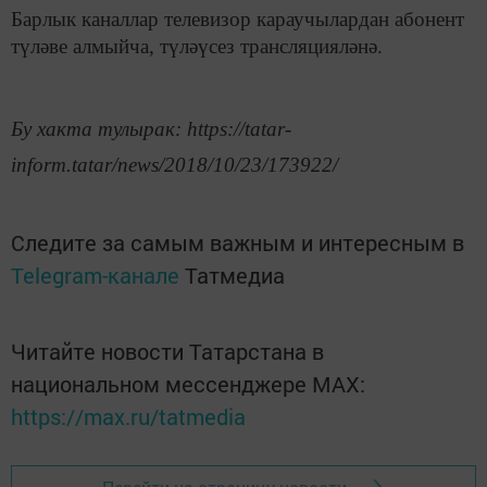
Барлык каналлар телевизор караучылардан абонент
түләве алмыйча, түләүсез трансляцияләнә.
Бу хакта тулырак: https://tatar-
inform.tatar/news/2018/10/23/173922/
Следите за самым важным и интересным в
Telegram-канале
Татмедиа
Читайте новости Татарстана в
национальном мессенджере MАХ:
https://max.ru/tatmedia