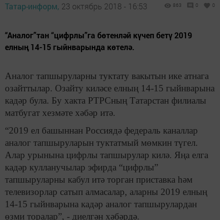
Татар-информ,
23 октябрь 2018 - 16:53
863
0
0
“Аналог”тан “цифрлы”га бөтенләй күчеп бетү 2019
елның 14-15 гыйнварында көтелә.
Аналог тапшыруларны туктату вакытын ике атнага
озайттылар. Озайту киләсе елның 14-15 гыйнварына
кадәр була. Бу хакта РТРСның Татарстан филиалы
матбугат хезмәте хәбәр итә.
“2019 ел башыннан Россиядә федераль каналлар
аналог тапшыруларын туктатмый мөмкин түгел.
Алар урынына цифрлы тапшырулар килә. Яңа елга
кадәр кулланучылар эфирда “цифрлы”
тапшыруларны кабул итә торган приставка һәм
телевизорлар сатып алмасалар, аларны 2019 елның
14-15 гыйнварына кадәр аналог тапшырулардан
өзми торалар”, - диелгән хәбәрдә.