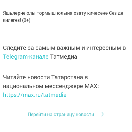
Яшьләрне олы тормыш юлына озату кичәсенә Сез дә
килегез! (0+)
Следите за самым важным и интересным в
Telegram-канале
Татмедиа
Читайте новости Татарстана в
национальном мессенджере MАХ:
https://max.ru/tatmedia
Перейти на страницу новости