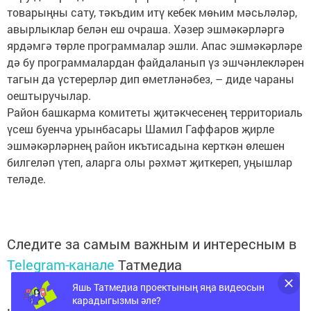
товарыңны сату, тәкъдим итү кебек мөһим мәсьләләр,
авырлыклар белән еш очраша. Хәзер эшмәкәрләргә
ярдәмгә төрле программалар эшли. Апас эшмәкәрләре
дә бу программалардан файдаланып үз эшчәнлекләрен
тагын да үстерерләр дип өметләнәбез, – диде чараны
оештыручылар.
Район башкарма комитеты җитәкчесенең территориаль
үсеш буенча урынбасары Шамил Гаффаров җирле
эшмәкәрләрнең район икътисадына керткән өлешен
билгеләп үтеп, аларга олы рәхмәт җиткереп, уңышлар
теләде.
Следите за самым важным и интересным в
Telegram-канале
Татмедиа
Яшь Татмедиа проектының яңа видеосын
карадыгызмы әле?