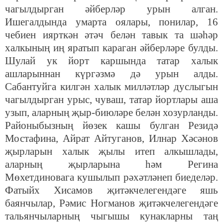
чагылдырган әйберләр урын алган.
Ишегалдында умарта оялары, понилар, 16
чебиен иярткән әтәч белән тавык та шәһәр
халкының иң яратып караган әйберләре булды.
Шулай ук йорт каршында татар халык
ашларыннан күргәзмә дә урын алды.
Сабантуйга килгән халык милләтләр дуслыгын
чагылдырган урыс, чуваш, татар йортлары аша
узып, аларның җыр-биюләре белән хозурланды.
Районыбызның йөзек кашы булган Резидә
Мостафина, Айрат Айтуганов, Илнар Хәсәнов
җырларын халык җылы итеп алкышлады,
аларның җырларына һәм Регина
Мөхетдиновага кушылып рәхәтләнеп биеделәр.
Фатыйх Хисамов җитәкчелегендәге яшь
баянчылар, Рәмис Ногманов җитәкчелегендәге
тальянчыларның чыгышы кунакларны таң