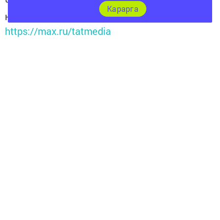
Читайте новости Татарстана в
Карарга
национальном мессенджере MАХ:
https://max.ru/tatmedia
Перейти на страницу новости