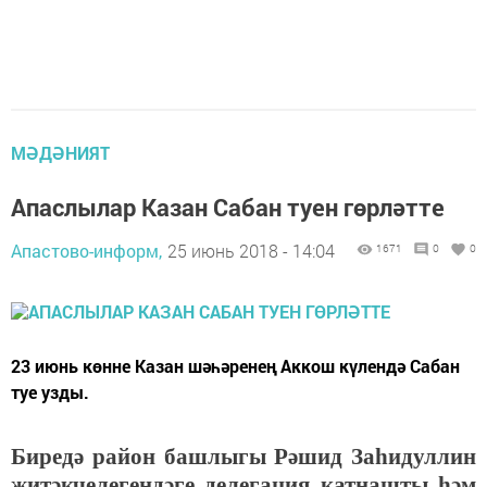
МӘДӘНИЯТ
Апаслылар Казан Сабан туен гөрләтте
Апастово-информ,
25 июнь 2018 - 14:04
1671
0
0
23 июнь көнне Казан шәһәренең Аккош күлендә Сабан
туе узды.
Биредә район башлыгы Рәшид Заһидуллин
җитәкчелегендәге делегация катнашты һәм