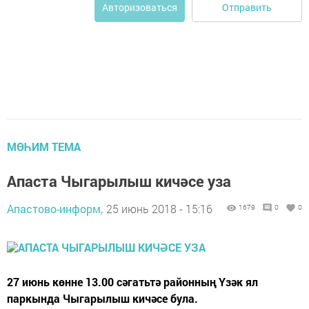
Отправить
Авторизоваться
МӨҺИМ ТЕМА
Апаста Чыгарылыш кичәсе уза
Апастово-информ,
25 июнь 2018 - 15:16
1679
0
0
27 июнь көнне 13.00 сәгатьтә районның Үзәк ял
паркында Чыгарылыш кичәсе була.