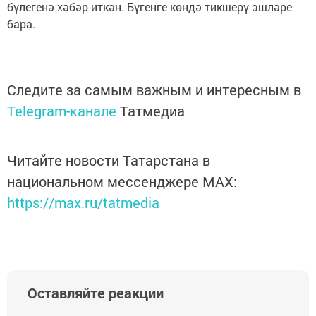
бүлегенә хәбәр иткән. Бүгенге көндә тикшерү эшләре
бара.
Следите за самым важным и интересным в
Telegram-канале
Татмедиа
Читайте новости Татарстана в
национальном мессенджере MАХ:
https://max.ru/tatmedia
Оставляйте реакции