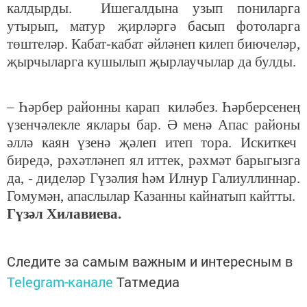
калдырды. Ишегалдына узып пониларга
утырып, матур җирләргә басып фотоларга
төштеләр. Кабат-кабат әйләнеп килеп биючеләр,
җырчыларга кушылып җырлаучылар да булды.
– Һәрбер районны карап киләбез. Һәрберсенең
үзенчәлекле яклары бар. Ә менә Апас районы
әллә каян үзенә җәлеп итеп тора. Искиткеч
биредә, рәхәтләнеп ял иттек, рәхмәт барыгызга
да, - диделәр Гүзәлия һәм Илнур Галиуллиннар.
Гомумән, апаслылар Казанны кайнатып кайтты.
Гүзәл Хилавиева.
Следите за самым важным и интересным в
Telegram-канале
Татмедиа