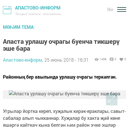
АПАСТОВО-ИНФОРМ
16+
"Йолдыз" газетасы - Апас районы
МӨҺИМ ТЕМА
Апаста урлашу очрагы буенча тикшерү
эше бара
Апастово-информ,
25 июнь 2018 - 16:31
1459
0
0
Районның бер авылында урлашу очрагы теркәлгән.
Угрылар йортка кереп, хуҗалык кирәк-яраклары, савыт-
сабалар алып чыкканнар. Хуҗалар бу хакта җәй көне
яшәргә кайткач кына белгән һәм район эчке эшләр