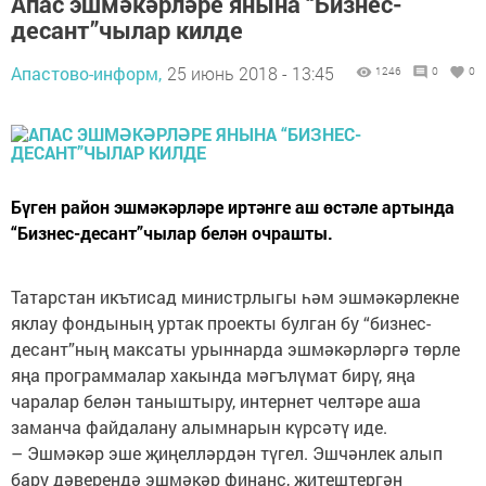
Апас эшмәкәрләре янына “Бизнес-
десант”чылар килде
Апастово-информ,
25 июнь 2018 - 13:45
1246
0
0
Бүген район эшмәкәрләре иртәнге аш өстәле артында
“Бизнес-десант”чылар белән очрашты.
Татарстан икътисад министрлыгы һәм эшмәкәрлекне
яклау фондының уртак проекты булган бу “бизнес-
десант”ның максаты урыннарда эшмәкәрләргә төрле
яңа программалар хакында мәгълүмат бирү, яңа
чаралар белән таныштыру, интернет челтәре аша
заманча файдалану алымнарын күрсәтү иде.
– Эшмәкәр эше җиңелләрдән түгел. Эшчәнлек алып
бару дәверендә эшмәкәр финанс, җитештергән