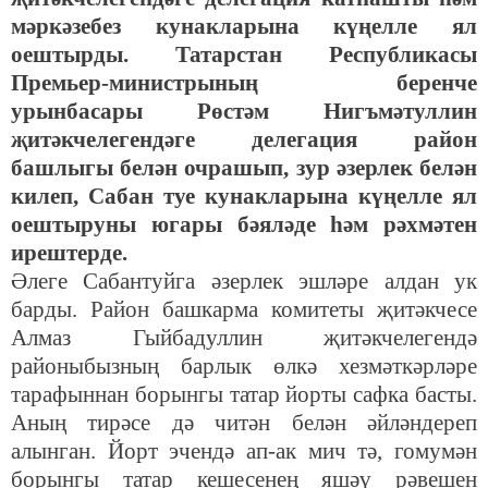
мәркәзебез кунакларына күңелле ял
оештырды. Татарстан Республикасы
Премьер-министрының беренче
урынбасары Рөстәм Нигъмәтуллин
җитәкчелегендәге делегация район
башлыгы белән очрашып, зур әзерлек белән
килеп, Сабан туе кунакларына күңелле ял
оештыруны югары бәяләде һәм рәхмәтен
ирештерде.
Әлеге Сабантуйга әзерлек эшләре алдан ук
барды. Район башкарма комитеты җитәкчесе
Алмаз Гыйбадуллин җитәкчелегендә
районыбызның барлык өлкә хезмәткәрләре
тарафыннан борынгы татар йорты сафка басты.
Аның тирәсе дә читән белән әйләндереп
алынган. Йорт эчендә ап-ак мич тә, гомумән
борынгы татар кешесенең яшәү рәвешен