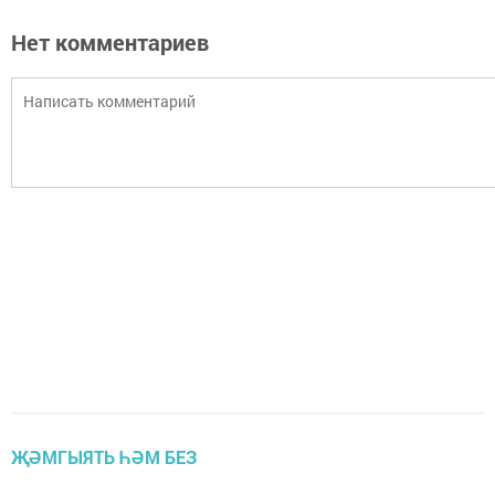
Нет комментариев
ҖӘМГЫЯТЬ ҺӘМ БЕЗ