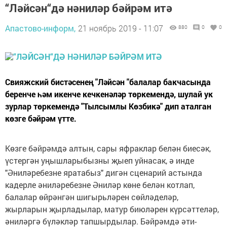
“Ләйсән“дә нәниләр бәйрәм итә
Апастово-информ,
21 ноябрь 2019 - 11:07
880
0
0
Свияжский бистәсенең "Ләйсән "балалар бакчасында
беренче һәм икенче кечкенәләр төркемендә, шулай ук
зурлар төркемендә "Тылсымлы Көзбикә" дип аталган
көзге бәйрәм үтте.
Көзге бәйрәмдә алтын, сары яфраклар белән биесәк,
үстергән уңышларыбызны җыеп уйнасак, ә инде
"Әниләребезне яратабыз" дигән сценарий астында
кадерле әниләребезне Әниләр көне белән котлап,
балалар өйрәнгән шигырьләрен сөйләделәр,
жырларын җырладылар, матур биюләрен күрсәттеләр,
әниләргә бүләкләр тапшырдылар. Бәйрәмдә әти-