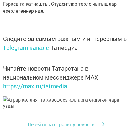
Гәрәев та катнашты. Студентлар төрле чыгышлар
әзерләгәннәр иде.
Следите за самым важным и интересным в
Telegram-канале
Татмедиа
Читайте новости Татарстана в
национальном мессенджере MАХ:
https://max.ru/tatmedia
Перейти на страницу новости