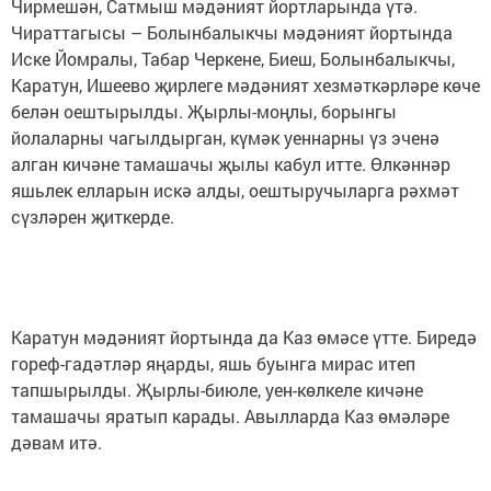
Чирмешән, Сатмыш мәдәният йортларында үтә.
Чираттагысы – Болынбалыкчы мәдәният йортында
Иске Йомралы, Табар Черкене, Биеш, Болынбалыкчы,
Каратун, Ишеево җирлеге мәдәният хезмәткәрләре көче
белән оештырылды. Җырлы-моңлы, борынгы
йолаларны чагылдырган, күмәк уеннарны үз эченә
алган кичәне тамашачы җылы кабул итте. Өлкәннәр
яшьлек елларын искә алды, оештыручыларга рәхмәт
сүзләрен җиткерде.
Каратун мәдәният йортында да Каз өмәсе үтте. Биредә
гореф-гадәтләр яңарды, яшь буынга мирас итеп
тапшырылды. Җырлы-биюле, уен-көлкеле кичәне
тамашачы яратып карады. Авылларда Каз өмәләре
дәвам итә.