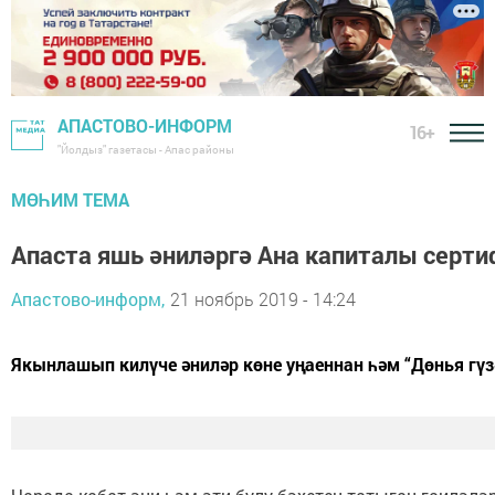
АПАСТОВО-ИНФОРМ
16+
"Йолдыз" газетасы - Апас районы
МӨҺИМ ТЕМА
Апаста яшь әниләргә Ана капиталы сер
Апастово-информ,
21 ноябрь 2019 - 14:24
Якынлашып килүче әниләр көне уңаеннан һәм “Дөнья гүз