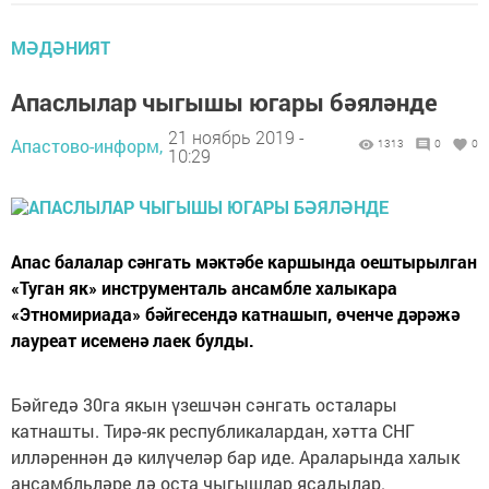
МӘДӘНИЯТ
Апаслылар чыгышы югары бәяләнде
21 ноябрь 2019 -
Апастово-информ,
1313
0
0
10:29
Апас балалар сәнгать мәктәбе каршында оештырылган
«Туган як» инструменталь ансамбле халыкара
«Этномириада» бәйгесендә катнашып, өченче дәрәжә
лауреат исеменә лаек булды.
Бәйгедә 30га якын үзешчән сәнгать осталары
катнашты. Тирә-як республикалардан, хәтта СНГ
илләреннән дә килүчеләр бар иде. Араларында халык
ансамбльләре дә оста чыгышлар ясадылар.