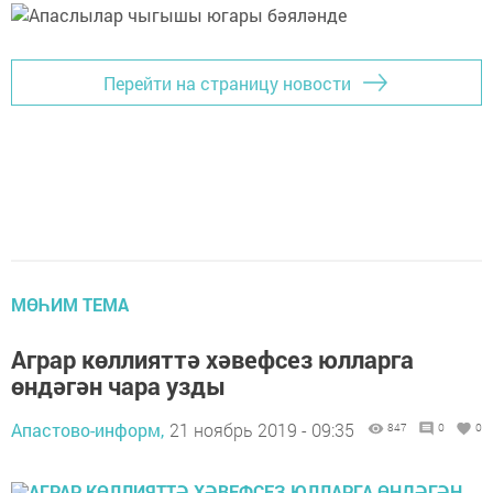
Перейти на страницу новости
МӨҺИМ ТЕМА
Аграр көллияттә хәвефсез юлларга
өндәгән чара узды
Апастово-информ,
21 ноябрь 2019 - 09:35
847
0
0