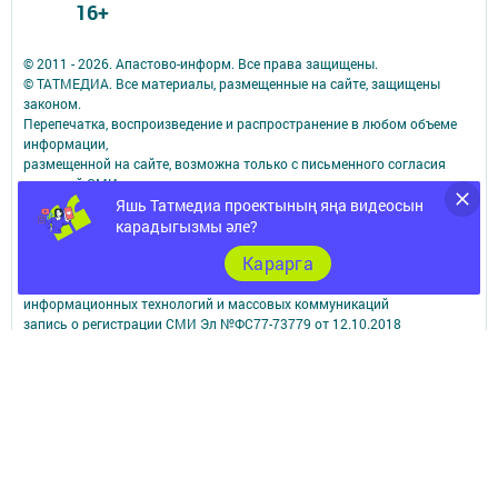
16+
© 2011 - 2026. Апастово-информ. Все права защищены.
© ТАТМЕДИА. Все материалы, размещенные на сайте, защищены
законом.
Перепечатка, воспроизведение и распространение в любом объеме
информации,
размещенной на сайте, возможна только с письменного согласия
редакций СМИ.
При поддержке Республиканского агентства по печати и массовым
Яшь Татмедиа проектының яңа видеосын
коммуникациям.
карадыгызмы әле?
Наименование СМИ: Апастово-информ
Карарга
СМИ зарегистрировано Федеральной службой по надзору в сфере
связи,
информационных технологий и массовых коммуникаций
запись о регистрации СМИ Эл №ФС77-73779 от 12.10.2018
зарегистрировано Федеральной службой по надзору в сфере связи,
информационных технологий и массовых коммуникаций
ФИО главного редактора: Сунгатуллина Гульнара Рустамовна
Адрес редакции: 422350, Россиийская Федерация, Республика
Татарстан, Апастовский район, п.г.т. Апастово, ул. Молодежная, д. 1
Телефон редакции: (84376) 2-13-66. Электронная почта редакции:
yolduzz@mail.ru, также на эту электронную почту можете отправить
сообщения о фактах коррупции.