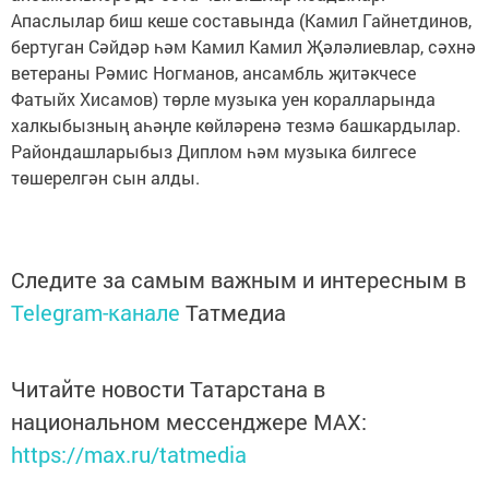
Апаслылар биш кеше составында (Камил Гайнетдинов,
бертуган Сәйдәр һәм Камил Камил Җәләлиевлар, сәхнә
ветераны Рәмис Ногманов, ансамбль җитәкчесе
Фатыйх Хисамов) төрле музыка уен коралларында
халкыбызның аһәңле көйләренә тезмә башкардылар.
Райондашларыбыз Диплом һәм музыка билгесе
төшерелгән сын алды.
Следите за самым важным и интересным в
Telegram-канале
Татмедиа
Читайте новости Татарстана в
национальном мессенджере MАХ:
https://max.ru/tatmedia