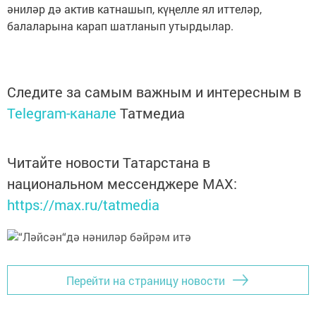
әниләр дә актив катнашып, күңелле ял иттеләр,
балаларына карап шатланып утырдылар.
Следите за самым важным и интересным в
Telegram-канале
Татмедиа
Читайте новости Татарстана в
национальном мессенджере MАХ:
https://max.ru/tatmedia
Перейти на страницу новости