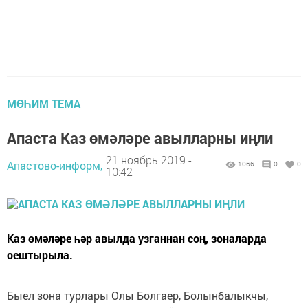
МӨҺИМ ТЕМА
Апаста Каз өмәләре авылларны иңли
21 ноябрь 2019 -
Апастово-информ,
1066
0
0
10:42
Каз өмәләре һәр авылда узганнан соң, зоналарда
оештырыла.
Быел зона турлары Олы Болгаер, Болынбалыкчы,