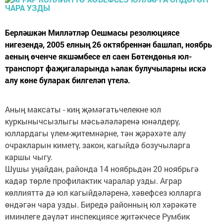
Берләшкән Милләтләр Оешмасы резолюциясе
нигезендә, 2005 елның 26 октябреннән башлап, ноябрь
аеның өченче якшәмбесе ел саен Бөтендөнья юл-
транспорт фаҗигаларында һәлак булучыларны искә
алу көне буларак билгеләп үтелә.
Аның максаты - киң җәмәгатьчелекне юл
куркынычсызлыгы мәсьәләләренә юнәлдерү,
юллардагы үлем-җитемнәрне, тән җәрәхәте алу
очракларын киметү, закон, кагыйдә бозучыларга
каршы чыгу.
Шушы уңайдан, районда 14 ноябрьдән 20 ноябрьгә
кадәр төрле профилактик чаралар узды. Аграр
көллияттә дә юл кагыйдәләренә, хәвефсез юлларга
өндәгән чара узды. Биредә районның юл хәрәкәте
иминлеге дәүләт инспекциясе җитәкчесе Румбик