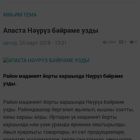
МӨҺИМ ТЕМА
Апаста Нәүрүз бәйрәме узды
автор,
24 март 2018 - 13:31
2304
0
0
Район мәдәният йорты каршында Нәүрүз бәйрәме
узды.
Район мәдәният йорты каршында Нәүрүз бәйрәме
узды. Райондашлар бергәләп җыелып, кышны озатты,
язны каршы алды. Иртәдән үк мәдәният йорты
каршында һәм үзәк урамда ярминкә оештырылды.
Авыл хуҗалыгы товарлары, ит-сөт продукцияләре,
кондитер эшләнмәләре, төрле тәм-томнар, уенчыклар