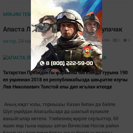
МӨҺИМ ТЕМА
Апаста Лев Толстой бюсты да булачак
автор,
24 март 2018 - 08:35
884
0
0
Татарстан Президенты фәрманы нигезендә тууына 190
ел уңаеннан 2018 ел республикабызда шөһрәтле язучы
Лев Николаевич Толстой елы дип игълан ителде
Аның иҗат юлы, тормышы Казан белән дә бәйле.
Шул уңайдан Апасыбызда да шактый күләмле
вакыйгалар көтелә. Үзебезнең җирле скульптор, 60
яшен яңа гына каршы алган Вячеслав Носов район
башлыгы тәкъдиме белән аның бюстын ясауны