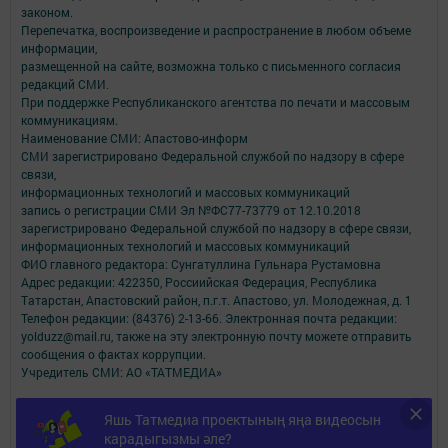
законом.
Перепечатка, воспроизведение и распространение в любом объеме
информации,
размещенной на сайте, возможна только с письменного согласия
редакций СМИ.
При поддержке Республиканского агентства по печати и массовым
коммуникациям.
Наименование СМИ: Апастово-информ
СМИ зарегистрировано Федеральной службой по надзору в сфере
связи,
информационных технологий и массовых коммуникаций
запись о регистрации СМИ Эл №ФС77-73779 от 12.10.2018
зарегистрировано Федеральной службой по надзору в сфере связи,
информационных технологий и массовых коммуникаций
ФИО главного редактора: Сунгатуллина Гульнара Рустамовна
Адрес редакции: 422350, Россиийская Федерация, Республика
Татарстан, Апастовский район, п.г.т. Апастово, ул. Молодежная, д. 1
Телефон редакции: (84376) 2-13-66. Электронная почта редакции:
yolduzz@mail.ru, также на эту электронную почту можете отправить
сообщения о фактах коррупции.
Учредитель СМИ: АО «ТАТМЕДИА»
Антикоррупционная политика
Яшь Татмедиа проектының яңа видеосын
АО «ТАТМЕДИА» использует «cookie»
для персонализации сервисов и
карадыгызмы әле?
удобства пользователей сайтом.