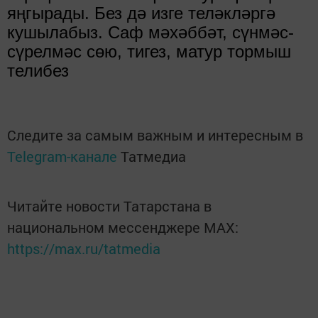
я
ң
гырады. Без д
ә
изге тел
ә
кл
ә
рг
ә
кушылабыз. Саф м
ә
х
ә
бб
ә
т, с
ү
нм
ә
с-
с
ү
релм
ә
с с
ө
ю, тигез, матур тормыш
телибез
Следите за самым важным и интересным в
Telegram-канале
Татмедиа
Читайте новости Татарстана в
национальном мессенджере MАХ:
https://max.ru/tatmedia