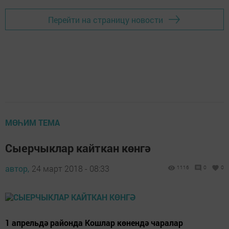
Перейти на страницу новости
МӨҺИМ ТЕМА
Сыерчыклар кайткан көнгә
автор,
24 март 2018 - 08:33
1116
0
0
1 апрельдә районда Кошлар көнендә чаралар