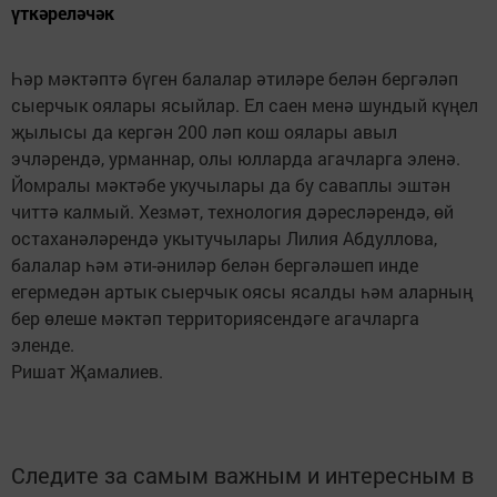
үткәреләчәк
Һәр мәктәптә бүген балалар әтиләре белән бергәләп
сыерчык оялары ясыйлар. Ел саен менә шундый күңел
җылысы да кергән 200 ләп кош оялары авыл
эчләрендә, урманнар, олы юлларда агачларга эленә.
Йомралы мәктәбе укучылары да бу саваплы эштән
читтә калмый. Хезмәт, технология дәресләрендә, өй
остаханәләрендә укытучылары Лилия Абдуллова,
балалар һәм әти-әниләр белән бергәләшеп инде
егермедән артык сыерчык оясы ясалды һәм аларның
бер өлеше мәктәп территориясендәге агачларга
эленде.
Ришат Җамалиев.
Следите за самым важным и интересным в