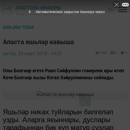
АПАСТОВО-ИНФОРМ
16+
5
Автоматическое закрытие баннера через
"Йолдыз" газетасы - Апас районы
МӨҺИМ ТЕМА
Апаста яшьләр кавыша
автор,
24 март 2018 - 14:01
1504
0
0
Олы Болгаер егете Раил Сәйфуллин гомерлек яры итеп
Кече Болгаер кызы Язгөл Хәйруллинаны сайлады.
Яшьл
ә
р никах туйларын билгел
ә
п
узды. Аларга якыннары, дуслары
тарафыннан бик к
ү
п матур с
ү
зл
ә
р