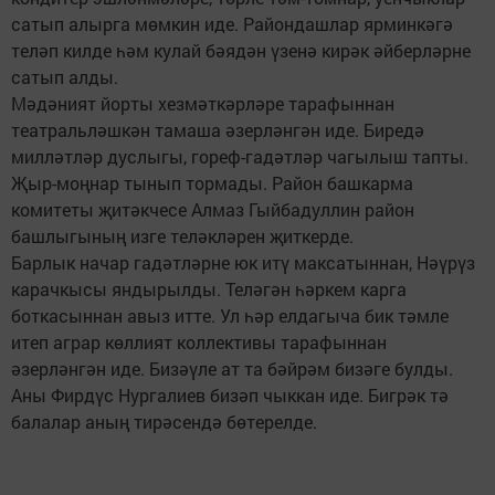
сатып алырга мөмкин иде. Райондашлар ярминкәгә
теләп килде һәм кулай бәядән үзенә кирәк әйберләрне
сатып алды.
Мәдәният йорты хезмәткәрләре тарафыннан
театральләшкән тамаша әзерләнгән иде. Биредә
милләтләр дуслыгы, гореф-гадәтләр чагылыш тапты.
Җыр-моңнар тынып тормады. Район башкарма
комитеты җитәкчесе Алмаз Гыйбадуллин район
башлыгының изге теләкләрен җиткерде.
Барлык начар гадәтләрне юк итү максатыннан, Нәүрүз
карачкысы яндырылды. Теләгән һәркем карга
боткасыннан авыз итте. Ул һәр елдагыча бик тәмле
итеп аграр көллият коллективы тарафыннан
әзерләнгән иде. Бизәүле ат та бәйрәм бизәге булды.
Аны Фирдүс Нургалиев бизәп чыккан иде. Бигрәк тә
балалар аның тирәсендә бөтерелде.