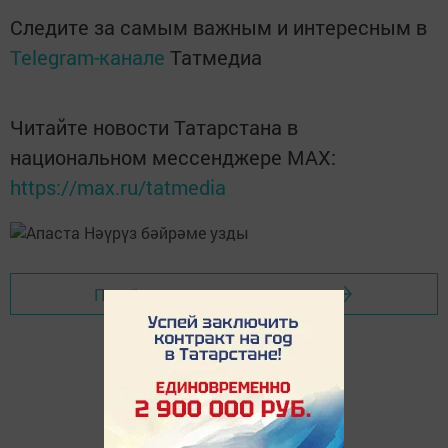
Следите за самым важным и интересным в
Telegram-канале
Татмедиа
Читайте новости Татарстана в
национальном мессенджере MАХ:
https://max.ru/tatmedia
Перейти на страницу новости