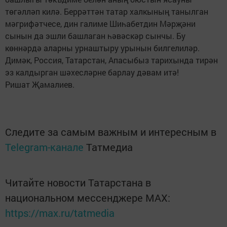
төгәлләп килә. Беррәттән татар халкының танылган
мәгрифәтчесе, дин галиме Шиһабетдин Мәрҗәни
сынын да эшли башлаган һәвәскәр сынчы. Бу
көннәрдә аларны урнаштыру урынын билгелиләр.
Димәк, Россия, Татарстан, Апасыбыз тарихында тирән
эз калдырган шәхесләрне барлау дәвам итә!
Ришат Җамалиев.
Следите за самым важным и интересным в
Telegram-канале
Татмедиа
Читайте новости Татарстана в
национальном мессенджере MАХ:
https://max.ru/tatmedia