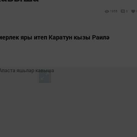
1955
0
мерлек яры итеп Каратун кызы Раилә