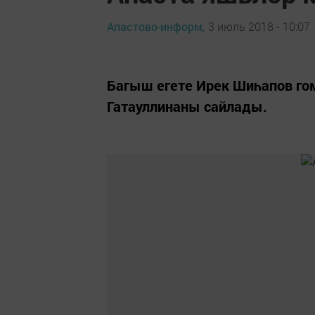
Апастово-информ,
3 июль 2018 - 10:07
Багыш егете Ирек Шиһапов го
Гатауллинаны сайлады.