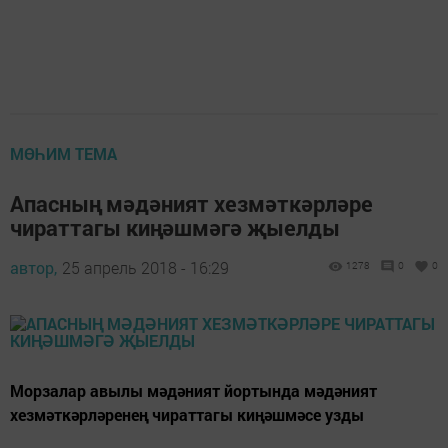
МӨҺИМ ТЕМА
Апасның мәдәният хезмәткәрләре
чираттагы киңәшмәгә җыелды
автор,
25 апрель 2018 - 16:29
1278
0
0
Морзалар авылы мәдәният йортында мәдәният
хезмәткәрләренең чираттагы киңәшмәсе узды