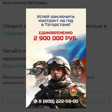
җыр-моңнар яңгырады.
Следите за самым важным и интересным в
Telegram-канале
Татмедиа
Читайте новости Татарстана в
национальном мессенджере MАХ:
https://max.ru/tatmedia
Перейти на страницу новости