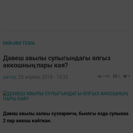
МӨҺИМ ТЕМА
Дәвеш авылы сулыгындагы ялгыз
аккошның пары кая?
автор,
25 апрель 2018 - 15:33
1465
0
0
Дәвеш авылы халкы сүзләренчә, быелгы язда сулыкка
2 пар аккош кайткан.