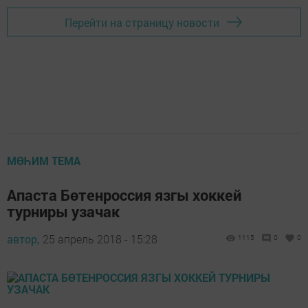
Перейти на страницу новости
МӨҺИМ ТЕМА
Апаста Бөтенроссия язгы хоккей
турниры узачак
автор,
25 апрель 2018 - 15:28
1115
0
0