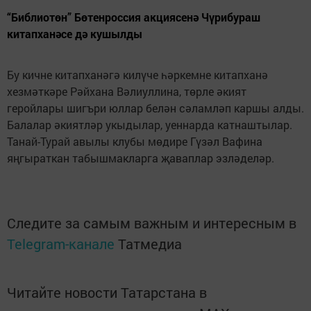
“Библиотөн” Бөтенроссия акциясенә Чүрибураш
китапханәсе дә кушылды
Бу кичне китапханәгә килүче һәркемне китапханә
хезмәткәре Рәйхана Вәлиуллина, төрле әкият
геройлары шигъри юллар белән сәламләп каршы алды.
Балалар әкиятләр укыдылар, уеннарда катнаштылар.
Танай-Турай авылы клубы мөдире Гүзәл Вафина
яңгыраткан табышмакларга җаваплар эзләделәр.
Следите за самым важным и интересным в
Telegram-канале
Татмедиа
Читайте новости Татарстана в