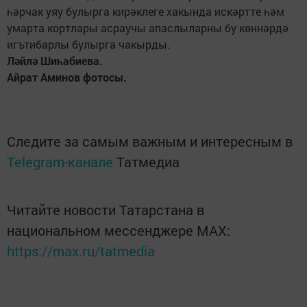
һәрчак уяу булырга кирәклеге хакында искәртте һәм
умарта кортлары асраучы апаслыларны бу көннәрдә
игътибарлы булырга чакырды.
Ләйлә Шиһабиева.
Айрат Аминов фотосы.
Следите за самым важным и интересным в
Telegram-канале
Татмедиа
Читайте новости Татарстана в
национальном мессенджере MАХ:
https://max.ru/tatmedia