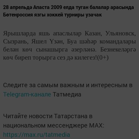
28 апрельдә Апаста 2009 елда туган балалар арасында
Бөтенроссия язгы хоккей турниры узачак
Ярышларда яшь апаслылар Казан, Ульяновск,
Сызрань, Яшел Үзән, Буа шәһәр командалары
белән көч сынашырга әзерләнә. Безнекеләргә
көч биреп торырга сез дә килегез!(0+)
Следите за самым важным и интересным в
Telegram-канале
Татмедиа
Читайте новости Татарстана в
национальном мессенджере MАХ:
https://max.ru/tatmedia