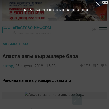
5
Автоматическое закрытие баннера через
АПАСТОВО-ИНФОРМ
16+
"Йолдыз" газетасы - Апас районы
МӨҺИМ ТЕМА
Апаста язгы кыр эшләре бара
автор,
25 апрель 2018 - 16:38
1359
0
0
Районда язгы кыр эшләре дәвам итә