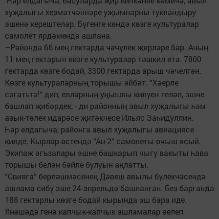
Һәр елдагыча, басуларда җир кипкәнне көмичә, авыл
хуҗалыгы хезмәтчәннәре уҗымнарны тукландыру
эшенә керештеләр. Бүгенге көндә көзге культуралар
самолет ярдәмендә ашлана.
–Районда 66 мең гектарда чәчүлек җирләре бар. Аның
11 мең гектарын көзге культуралар тәшкил итә. 7800
гектарда көзге бодай, 3300 гектарда арыш чәчелгән.
Көзге культураларның торышы әйбәт. “Хәерле
сәгатьтә!“ дип, елларның уңышлы килүен теләп, эшне
башлап җибәрдек, - ди районның авыл хуҗалыгы һәм
азык-төлек идарәсе җитәкчесе Ильяс Заһидуллин.
Һәр елдагыча, районга авыл хуҗалыгы авиациясе
килде. Кырлар өстендә “Ан-2“ самолеты очыш ясый.
Экипаж әгъзалары эшне башкарып чыгу вакыты һава
торышы белән бәйле булуын аңлатты.
“Свияга“ берләшмәсенең Дәвеш авылы бүлекчәсендә
ашлама сибү эше 24 апрельдә башланган. Без барганда
188 гектарлы көзге бодай кырында эш бара иде.
Янәшәдә генә капчык-капчык ашламалар өелеп