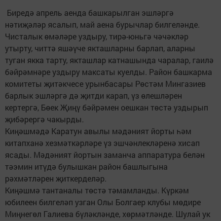
Биредә апрель аенда башкарылган эшләргә
нәтиҗәләр ясалып, май аена бурычлар билгеләнде.
Чисталык өмәләре уздыру, тирә-юньгә чәчәкләр
утырту, читтә яшәүче якташларны барлап, аларны
туган якка тарту, якташлар катнашында чаралар, гаилә
бәйрәмнәре уздыру максаты куелды. Район башкарма
комитеты җитәкчесе урынбасары Рөстәм Мингазиев
барлык эшләргә дә җитди карап, үз өлешләрен
кертергә, Бөек Җиңү бәйрәмен оешкан төстә уздырып
җибәрергә чакырды.
Киңәшмәдә Каратун авылы мәдәният йорты һәм
китапханә хезмәткәрләре үз эшчәнлекләренә хисап
ясады. Мәдәният йортын заманча аппаратура белән
тәэмин итүдә булышкан район башлыгына
рәхмәтләрен җиткерделәр.
Киңәшмә тантаналы төстә тәмамланды. Күркәм
юбилеен билгеләп узган Олы Болгаер клубы мөдире
Миңнегөл Галиева бүләкләнде, хөрмәтләнде. Шулай ук