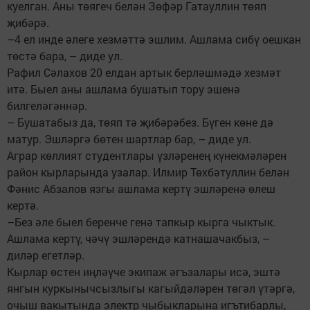
куелган. Аны төягеч белән Зөфәр Гатауллин төяп
җибәрә.
–4 ел инде әлеге хезмәттә эшлим. Ашлама сибү оешкан
төстә бара, – диде ул.
Рафил Сәлахов 20 елдан артык берләшмәдә хезмәт
итә. Быел аны ашлама бушатып тору эшенә
билгеләгәннәр.
– Бушатабыз да, төяп тә җибәрәбез. Бүген көне дә
матур. Эшләргә бөтен шартлар бар, – диде ул.
Аграр көллият студентлары үзләренең күнекмәләрен
район кырларында узалар. Илмир Төхбәтуллин белән
Фәнис Абзалов язгы ашлама кертү эшләренә өлеш
кертә.
–Без әле быел беренче генә тапкыр кырга чыктык.
Ашлама кертү, чәчү эшләрендә катнашачакбыз, –
диләр егетләр.
Кырлар өстен иңләүче экипаж әгъзалары исә, эштә
янгын куркынычсызлыгы кагыйдәләрен төгәл үтәргә,
очыш вакытында электр чыбыкларына игътибарлы,