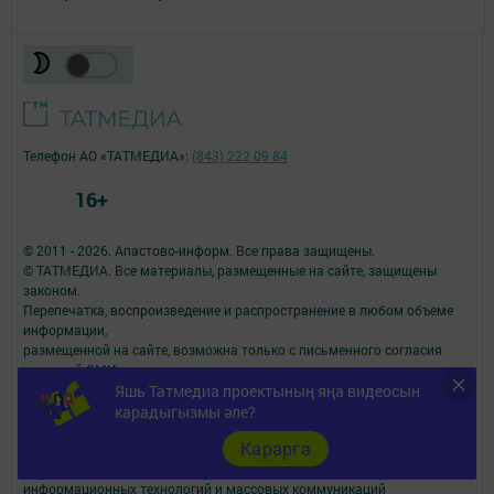
Телефон АО «ТАТМЕДИА»:
(843) 222 09 84
16+
© 2011 - 2026. Апастово-информ. Все права защищены.
© ТАТМЕДИА. Все материалы, размещенные на сайте, защищены
законом.
Перепечатка, воспроизведение и распространение в любом объеме
информации,
размещенной на сайте, возможна только с письменного согласия
редакций СМИ.
При поддержке Республиканского агентства по печати и массовым
Яшь Татмедиа проектының яңа видеосын
коммуникациям.
карадыгызмы әле?
Наименование СМИ: Апастово-информ
Карарга
СМИ зарегистрировано Федеральной службой по надзору в сфере
связи,
информационных технологий и массовых коммуникаций