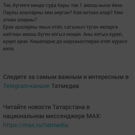
Тик, бүгенге көндә суда бары тик 1 аккош кына йөзә.
Парлы кошларны кем аерган? Кая киткән алар? Кем
аткан аларны?
Ерак араларны якын итеп, сагынып туган якларга
кайткан аккош бүген ялгыз моңая. Аны ялгыз күреп,
күңел әрни. Кешеләрне дә мәрхәмәтлерәк итеп күрәсе
килә.
Следите за самым важным и интересным в
Telegram-канале
Татмедиа
Читайте новости Татарстана в
национальном мессенджере MАХ:
https://max.ru/tatmedia