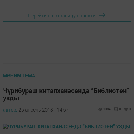
Перейти на страницу новости
МӨҺИМ ТЕМА
Чүрибураш китапханәсендә “Библиотөн”
узды
автор,
25 апрель 2018 - 14:57
1084
0
0