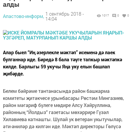
алды
1 сентябрь 2018 -
Апастово-информ,
1017
0
0
14:04
Алар быел “Иң әзерлекле мәктәп” исеменә дә лаек
булганнар иде. Биредә 8 бала тәүге тапкыр мәктәпкә
килде. Барлыгы 59 укучы Яңа уку елын башлап
җибәрде.
Белем бәйрәме тантанасында район башкарма
комитеты җитәкчесе урынбасары Рөстәм Мингазиев,
район мәгариф бүлеге мөдире Алсу Хәйруллина,
районның “Йолдыз” газетасы мөхәррире Гүзәл
Хилавиева катнашты. Шулай ук ветеран укытучылар,
әти-әниләр дә килгән иде. Мәктәп директоры Гөлүсә