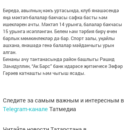
Биредә, авылның нәкъ уртасында, клуб янәшәсендә
яңа мәктәп-балалар бакчасы сафка басты һәм
ишекләрен ачты. Мәктәп 14 урынга, балалар бакчасы
15 урынга исәпләнгән. Белем һәм тәрбия бирү өчен
барлык мөмкинлекләр дә бар. Спорт залы, уңайлы
ашханә, янәшәдә генә балалар мәйданчыгы урын
алган.
Бинаны ачу тантанасында район башлыгы Рәшид
Заһидуллин, “Ак Барс” банк идарәсе җитәкчесе Зөфәр
Гәрәев катнашты һәм чыгыш ясады.
Следите за самым важным и интересным в
Telegram-канале
Татмедиа
Читайте новости Татарстана в