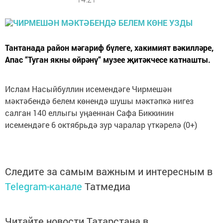
Тантанада район мәгариф бүлеге, хакимият вәкилләре,
Апас “Туган якны өйрәнү“ музее җитәкчесе катнашты.
Ислам Насыйбуллин исемендәге Чирмешән
мәктәбендә белем көнендә шушы мәктәпкә нигез
салган 140 еллыгы уңаеннан Сафа Биккинин
исемендәге 6 октябрьдә зур чаралар үткәрелә (0+)
Следите за самым важным и интересным в
Telegram-канале
Татмедиа
Читайте новости Татарстана в