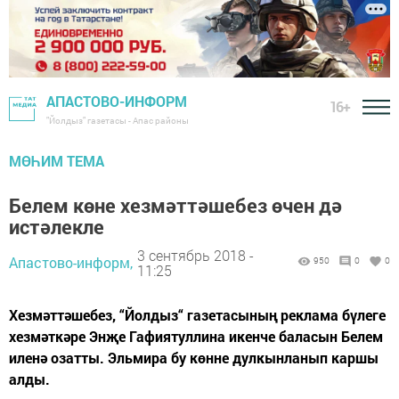
АПАСТОВО-ИНФОРМ
16+
"Йолдыз" газетасы - Апас районы
МӨҺИМ ТЕМА
Белем көне хезмәттәшебез өчен дә
истәлекле
3 сентябрь 2018 -
Апастово-информ,
950
0
0
11:25
Хезмәттәшебез, “Йолдыз“ газетасының реклама бүлеге
хезмәткәре Энҗе Гафиятуллина икенче баласын Белем
иленә озатты. Эльмира бу көнне дулкынланып каршы
алды.