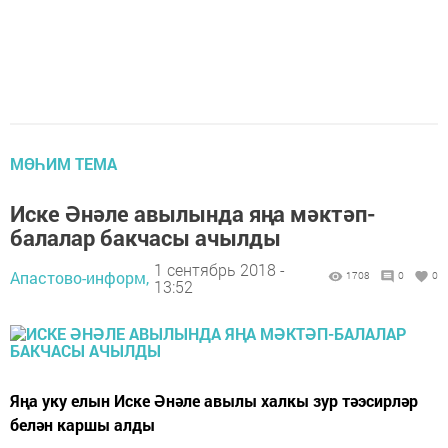
МӨҺИМ ТЕМА
Иске Әнәле авылында яңа мәктәп-
балалар бакчасы ачылды
1 сентябрь 2018 -
Апастово-информ,
1708
0
0
13:52
Яңа уку елын Иске Әнәле авылы халкы зур тәэсирләр
белән каршы алды