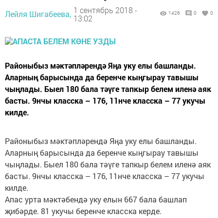
1 сентябрь 2018 -
Лейля Шигабеева,
1426
0
0
13:02
Районыбыз мәктәпләрендә Яңа уку елы башланды.
Аларның барысында да беренче кыңгырау тавышы
чыңлады. Быел 180 бала тәүге тапкыр белем иленә аяк
басты. 9нчы класска – 176, 11нче класска – 77 укучы
килде.
Районыбыз мәктәпләрендә Яңа уку елы башланды.
Аларның барысында да беренче кыңгырау тавышы
чыңлады. Быел 180 бала тәүге тапкыр белем иленә аяк
басты. 9нчы класска – 176, 11нче класска – 77 укучы
килде.
Апас урта мәктәбендә уку елын 667 бала башлап
җибәрде. 81 укучы беренче класска керде.