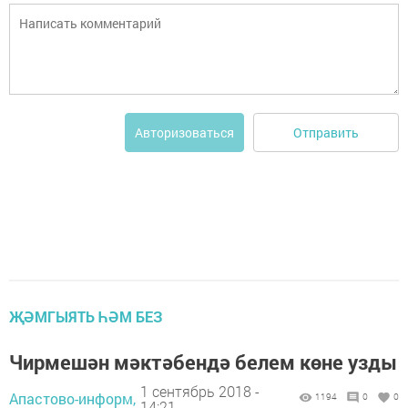
Отправить
Авторизоваться
ҖӘМГЫЯТЬ ҺӘМ БЕЗ
Чирмешән мәктәбендә белем көне узды
1 сентябрь 2018 -
Апастово-информ,
1194
0
0
14:21