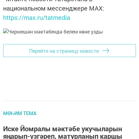
национальном мессенджере MАХ:
https://max.ru/tatmedia
Перейти на страницу новости
МӨҺИМ ТЕМА
Иске Йомралы мәктәбе укучыларын
яңарып-үзгәреп, матурланып каршы