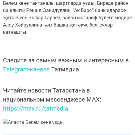
Белем көне тантаналы шартларда узды. Биредә район
башлыгы Рәшид Заһидуллин, “Ак Барс” банк идарәсе
җитәкчесе Зөфәр Гәрәев, район мәгариф бүлеге мөдире
Алсу Хәйруллина һәм башка җитәкче белгечләр
катнашты.
Следите за самым важным и интересным в
Telegram-канале
Татмедиа
Читайте новости Татарстана в
национальном мессенджере MАХ:
https://max.ru/tatmedia