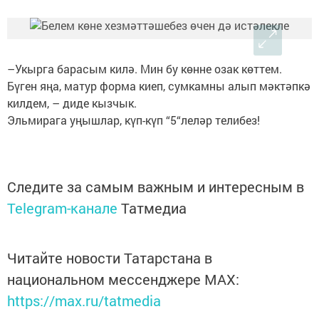
–Укырга барасым килә. Мин бу көнне озак көттем.
Бүген яңа, матур форма киеп, сумкамны алып мәктәпкә
килдем, – диде кызчык.
Эльмирага уңышлар, күп-күп “5“леләр телибез!
Следите за самым важным и интересным в
Telegram-канале
Татмедиа
Читайте новости Татарстана в
национальном мессенджере MАХ:
https://max.ru/tatmedia