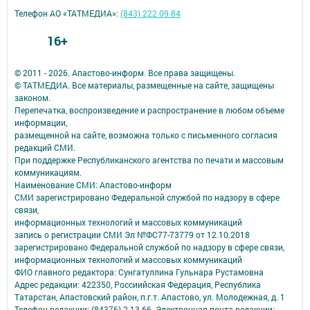
Телефон АО «ТАТМЕДИА»:
(843) 222 09 84
16+
© 2011 - 2026. Апастово-информ. Все права защищены.
© ТАТМЕДИА. Все материалы, размещенные на сайте, защищены
законом.
Перепечатка, воспроизведение и распространение в любом объеме
информации,
размещенной на сайте, возможна только с письменного согласия
редакций СМИ.
При поддержке Республиканского агентства по печати и массовым
коммуникациям.
Наименование СМИ: Апастово-информ
СМИ зарегистрировано Федеральной службой по надзору в сфере
связи,
информационных технологий и массовых коммуникаций
запись о регистрации СМИ Эл №ФС77-73779 от 12.10.2018
зарегистрировано Федеральной службой по надзору в сфере связи,
информационных технологий и массовых коммуникаций
ФИО главного редактора: Сунгатуллина Гульнара Рустамовна
Адрес редакции: 422350, Россиийская Федерация, Республика
Татарстан, Апастовский район, п.г.т. Апастово, ул. Молодежная, д. 1
Телефон редакции: (84376) 2-13-66. Электронная почта редакции: