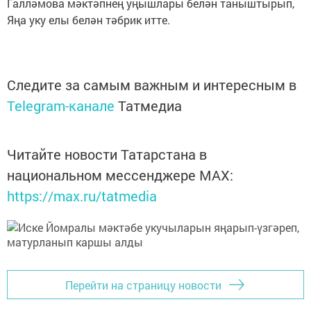
Галләмова мәктәпнең уңышлары белән таныштырып,
Яңа уку елы белән тәбрик итте.
Следите за самым важным и интересным в
Telegram-канале
Татмедиа
Читайте новости Татарстана в
национальном мессенджере MАХ:
https://max.ru/tatmedia
Перейти на страницу новости