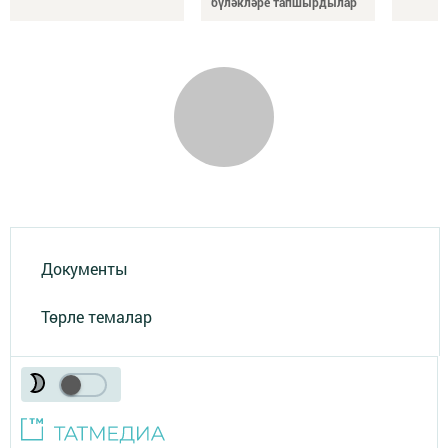
бүләкләре тапшырдылар
Документы
Төрле темалар