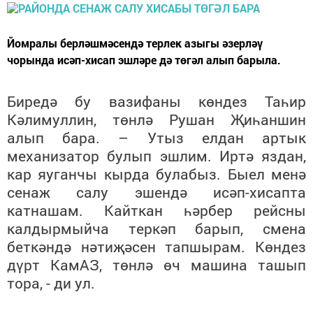
Йомралы берләшмәсендә терлек азыгы әзерләү
чорында исәп-хисап эшләре дә төгәл алып барыла.
Биредә бу вазифаны көндез Таһир
Кәлимуллин, төнлә Рушан Җиһаншин
алып бара. – Утыз елдан артык
механизатор булып эшлим. Иртә яздан,
кар яуганчы кырда булабыз. Быел менә
сенаж салу эшендә исәп-хисапта
катнашам. Кайткан һәрбер рейсны
калдырмыйча теркәп барып, смена
беткәндә нәтиҗәсен тапшырам. Көндез
дүрт КамАЗ, төнлә өч машина ташып
тора, - ди ул.