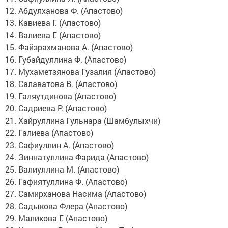
12. Абдулханова Ф. (Апастово)
13. Кавиева Г. (Апастово)
14. Валиева Г. (Апастово)
15. Файзрахманова А. (Апастово)
16. Губайдуллина Ф. (Апастово)
17. Мухаметзянова Гузалия (Апастово)
18. Салаватова В. (Апастово)
19. Галяутдинова (Апастово)
20. Садриева Р. (Апастово)
21. Хайруллина Гульнара (Шамбулыхчи)
22. Галиева (Апастово)
23. Сафиуллин А. (Апастово)
24. Зиннатуллина Фарида (Апастово)
25. Валиуллина М. (Апастово)
26. Гафиятуллина Ф. (Апастово)
27. Самирханова Насима (Апастово)
28. Садыкова Флера (Апастово)
29. Маликова Г. (Апастово)