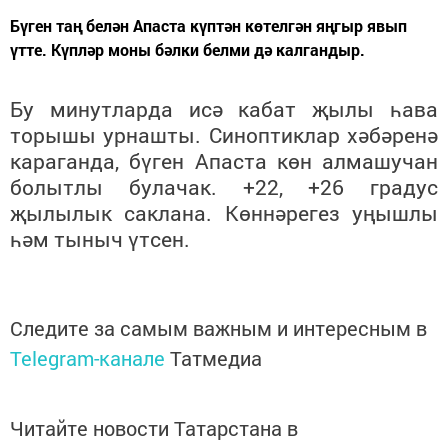
Бүген таң белән Апаста күптән көтелгән яңгыр явып
үтте. Күпләр моны бәлки белми дә калгандыр.
Бу минутларда исә кабат җылы һава
торышы урнашты. Синоптиклар хәбәренә
караганда, бүген Апаста көн алмашучан
болытлы булачак. +22, +26 градус
җылылык саклана. Көннәрегез уңышлы
һәм тыныч үтсен.
Следите за самым важным и интересным в
Telegram-канале
Татмедиа
Читайте новости Татарстана в