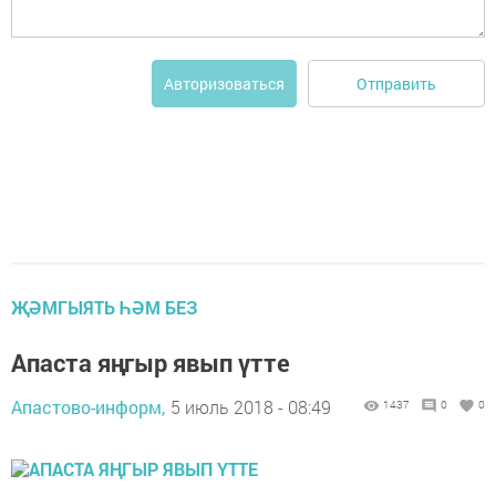
Отправить
Авторизоваться
ҖӘМГЫЯТЬ ҺӘМ БЕЗ
Апаста яңгыр явып үтте
Апастово-информ,
5 июль 2018 - 08:49
1437
0
0