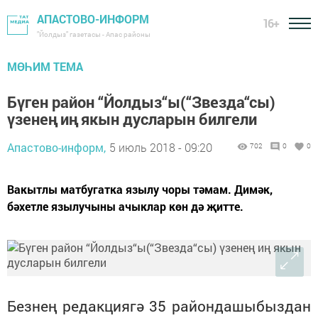
АПАСТОВО-ИНФОРМ
16+
"Йолдыз" газетасы - Апас районы
МӨҺИМ ТЕМА
Бүген район “Йолдыз“ы(“Звезда“сы)
үзенең иң якын дусларын билгели
Апастово-информ,
5 июль 2018 - 09:20
702
0
0
Вакытлы матбугатка язылу чоры тәмам. Димәк,
бәхетле язылучыны ачыклар көн дә җитте.
Безнең редак
цияг
ә
35
райондашыбыздан