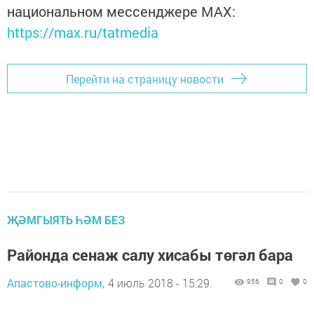
национальном мессенджере MАХ:
https://max.ru/tatmedia
Перейти на страницу новости
ҖӘМГЫЯТЬ ҺӘМ БЕЗ
Районда сенаж салу хисабы төгәл бара
Апастово-информ,
4 июль 2018 - 15:29
956
0
0