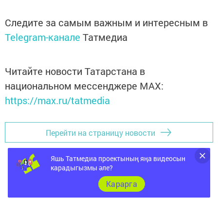
Следите за самым важным и интересным в
Telegram-канале
Татмедиа
Читайте новости Татарстана в
национальном мессенджере MАХ:
https://max.ru/tatmedia
Перейти на страницу новости
Яшь Татмедиа проектының яңа видеосын
карадыгызмы әле?
Карарга