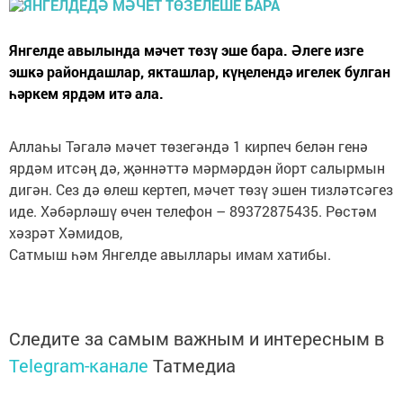
Янгелде авылында мәчет төзү эше бара. Әлеге изге
эшкә райондашлар, якташлар, күңелендә игелек булган
һәркем ярдәм итә ала.
Аллаһы Тәгалә мәчет төзегәндә 1 кирпеч белән генә
ярдәм итсәң дә, җәннәттә мәрмәрдән йорт салырмын
дигән. Сез дә өлеш кертеп, мәчет төзү эшен тизләтсәгез
иде. Хәбәрләшү өчен телефон – 89372875435. Рөстәм
хәзрәт Хәмидов,
Сатмыш һәм Янгелде авыллары имам хатибы.
Следите за самым важным и интересным в
Telegram-канале
Татмедиа