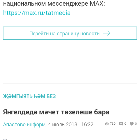
национальном мессенджере MАХ:
https://max.ru/tatmedia
Перейти на страницу новости
ҖӘМГЫЯТЬ ҺӘМ БЕЗ
Янгелдедә мәчет төзелеше бара
Апастово-информ,
4 июль 2018 - 16:22
730
0
0