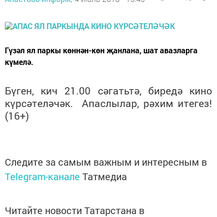
Гүзәл ял паркы көннән-көн җанлана, шат авазларга
күмелә.
Бүген, кич 21.00 сәгатьтә, биредә кино
күрсәтеләчәк. Апаслылар, рәхим итегез!
(16+)
Следите за самым важным и интересным в
Telegram-канале
Татмедиа
Читайте новости Татарстана в