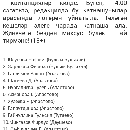
квитанция
ләр килде.
Бүген,
14.00
сәгатьтә
,
редакциядә
бу катнашучылар
арасында лотерея уйнатыла. Теләгән
кешеләр әлеге чарада
катнаша ала.
Җиңүчегә бездән махсус бүләк – өй
тирмәне! (18+)
1. Юсупова Нафися (Булым-Булыхчи)
2. Зарипова Фирюза (Булым-Булыхчи)
3. Галлямов Рашит (Апастово)
4. Шагиева Д. (Апастово)
5. Нургалиева Гузель (Апастово)
6. Ахманова Г. (Апастово)
7. Хузеева Р. (Апастово)
8. Галяутдинова (Апастово)
9. Гайнуллина Гульсия (Тутаево)
10.Мингазов Фирдус (Деушево)
11. Сафиуллина Л. (Апастово)