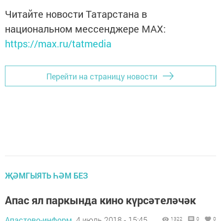
Читайте новости Татарстана в
национальном мессенджере MАХ:
https://max.ru/tatmedia
Перейти на страницу новости
ҖӘМГЫЯТЬ ҺӘМ БЕЗ
Апас ял паркында кино күрсәтеләчәк
Апастово-информ,
4 июль 2018 - 15:45
1322
0
0