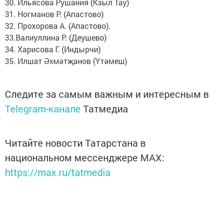
30. Ильясова Рушания (Кзыл Тау)
31. Ногманов Р. (Апастово)
32. Прохорова А. (Апастово).
33.Валиуллина Р. (Деушево)
34. Харисова Г. (Индырчи)
35. Илшат Әхмәтҗанов (Үтәмеш)
Следите за самым важным и интересным в
Telegram-канале
Татмедиа
Читайте новости Татарстана в
национальном мессенджере MАХ:
https://max.ru/tatmedia