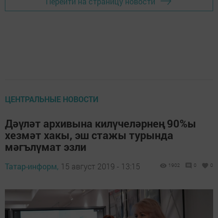
Перейти на страницу новости
ЦЕНТРАЛЬНЫЕ НОВОСТИ
Дәүләт архивына килүчеләрнең 90%ы
хезмәт хакы, эш стажы турында
мәгълүмат эзли
Татар-информ,
15 август 2019 - 13:15
1902
0
0