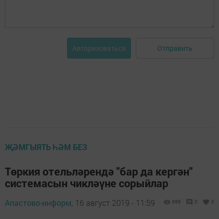
Отправить
Авторизоваться
ҖӘМГЫЯТЬ ҺӘМ БЕЗ
Төркия отельләрендә "бар да кергән"
системасын чикләүне сорыйлар
Апастово-информ,
16 август 2019 - 11:59
889
0
0