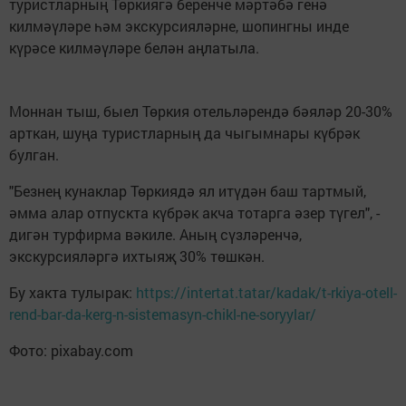
туристларның Төркиягә беренче мәртәбә генә
килмәүләре һәм экскурсияләрне, шопингны инде
күрәсе килмәүләре белән аңлатыла.
Моннан тыш, быел Төркия отельләрендә бәяләр 20-30%
арткан, шуңа туристларның да чыгымнары күбрәк
булган.
"Безнең кунаклар Төркиядә ял итүдән баш тартмый,
әмма алар отпускта күбрәк акча тотарга әзер түгел", -
дигән турфирма вәкиле. Аның сүзләренчә,
экскурсияләргә ихтыяҗ 30% төшкән.
Бу хакта тулырак:
https://intertat.tatar/kadak/t-rkiya-otell-
rend-bar-da-kerg-n-sistemasyn-chikl-ne-soryylar/
Фото: pixabay.com