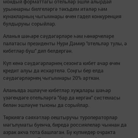
мондый форматтагы отельләр эшли алырдай
урыннарны билгеләргә тәкъдим итәләр һәм
кунакларның чыгымнары өчен гадел конкуренция
булдыруны сорыйлар.
Аланья шәһәре сәүдәгәрләре һәм һөнәрчеләре
палатасы президенты Нури Дәмир "отельләр тулы, ә
кибетләр буш" дип белдергән.
Күп кенә сәүдәгәрләрнең сезонга кибет ачар өчен
кредит алуы да искәртелә. Соңгы бер елда
сәүдәгәрләрнең чыгымнары 20% арткан.
Аланьяда эшләүче кибетләр хуҗалары шәһәр
үзәгендәге отельләргә "бар да кергән" системасы
белән эшләүне тыюны да сорыйлар.
Төркиягә сәяхәтләр оештыручы туроператорлар
мәгълүматы буенча, биредә россиялеләр чыннан да
азрак акча тота башлаган. Бу күпмедер очракта