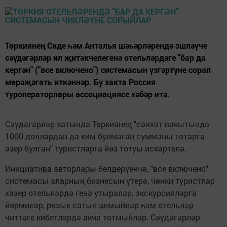
Төркиянең Сиде һәм Анталья шәһәрләрендә эшләүче
сәүдәгәрләр ил җитәкчелегенә отельләрдәге "бар да
кергән" ("все включено") системасын үзгәртүне сорап
мөрәҗәгать иткәннәр. Бу хакта Россия
туроператорлары ассоциациясе хәбәр итә.
Сәүдәгәрләр хатында Төркиянең "сәяхәт вакытында
1000 доллардан да ким булмаган сумманы тотарга
әзер булган" туристларга йөз тотуы искәртелә.
Инициатива авторлары белдерүенчә, "все включено"
системасы аларның бизнесын үтерә, чөнки туристлар
хәзер отельләрдә генә утыралар, экскурсияләргә
йөрмиләр, ризык сатып алмыйлар һәм отельләр
читтәге кибетләрдә акча тотмыйлар. Сәүдәгәрләр