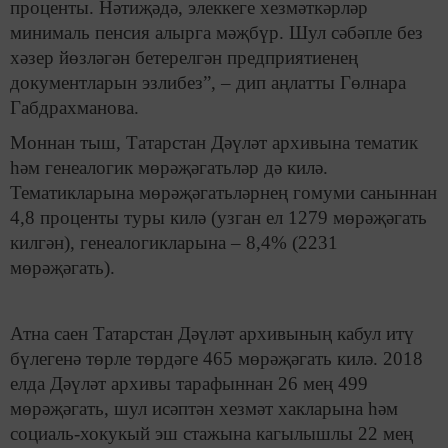
проценты. Нәтиҗәдә, элеккеге хезмәткәрләр
минималь пенсия алырга мәҗбүр. Шул сәбәпле без
хәзер йөзләгән бетерелгән предприятиенең
документларын эзлибез”, – дип аңлатты Гөлнара
Габдрахманова.
Моннан тыш, Татарстан Дәүләт архивына тематик
һәм генеалогик мөрәҗәгатьләр дә килә.
Тематикларына мөрәҗәгатьләрнең гомуми саныннан
4,8 проценты туры килә (узган ел 1279 мөрәҗәгать
килгән), генеалогикларына – 8,4% (2231
мөрәҗәгать).
Атна саен Татарстан Дәүләт архивының кабул итү
бүлегенә төрле төрдәге 465 мөрәҗәгать килә. 2018
елда Дәүләт архивы тарафыннан 26 мең 499
мөрәҗәгать, шул исәптән хезмәт хакларына һәм
социаль-хокукый эш стажына кагылышлы 22 мең