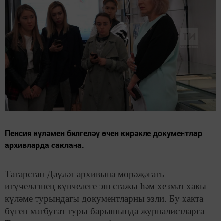
Пенсия күләмен билгеләү өчен кирәкле документлар
архивларда саклана.
Татарстан Дәүләт архивына мөрәҗәгать
итүчеләрнең күпчелеге эш стажы һәм хезмәт хакы
күләме турындагы документларны эзли. Бу хакта
бүген матбугат туры барышында журналистларга