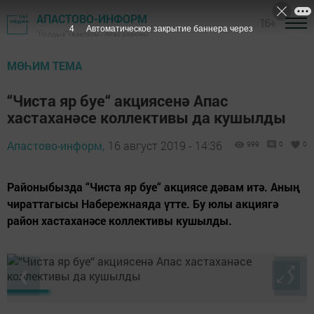
АПАСТОВО-ИНФОРМ
16+
3
Автоматическое закрытие баннера через
"Йолдыз" газетасы - Апас районы
МӨҺИМ ТЕМА
“Чиста яр буе“ акциясенә Апас
хастаханәсе коллективы да кушылды
Апастово-информ,
16 август 2019 - 14:36
999
0
0
Районыбызда “Чиста яр буе“ акциясе дәвам итә. Аның
чираттагысы Набережнаяда үтте. Бу юлы акциягә
район хастаханәсе коллективы кушылды.
❮
❯