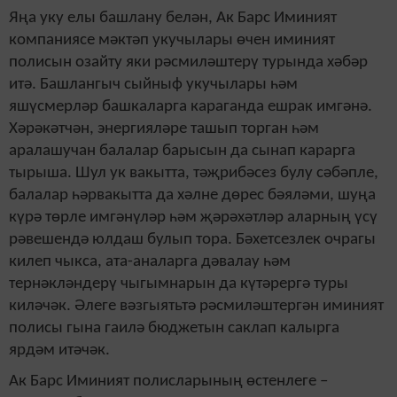
Яңа уку елы башлану белән, Ак Барс Иминият
компаниясе мәктәп укучылары өчен иминият
полисын озайту яки рәсмиләштерү турында хәбәр
итә. Башлангыч сыйныф укучылары һәм
яшүсмерләр башкаларга караганда ешрак имгәнә.
Хәрәкәтчән, энергияләре ташып торган һәм
аралашучан балалар барысын да сынап карарга
тырыша. Шул ук вакытта, тәҗрибәсез булу сәбәпле,
балалар һәрвакытта да хәлне дөрес бәяләми, шуңа
күрә төрле имгәнүләр һәм җәрәхәтләр аларның үсү
рәвешендә юлдаш булып тора. Бәхетсезлек очрагы
килеп чыкса, ата-аналарга дәвалау һәм
тернәкләндерү чыгымнарын да күтәрергә туры
киләчәк. Әлеге вәзгыятьтә рәсмиләштергән иминият
полисы гына гаилә бюджетын саклап калырга
ярдәм итәчәк.
Ак Барс Иминият полисларының өстенлеге –