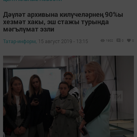
Дәүләт архивына килүчеләрнең 90%ы
хезмәт хакы, эш стажы турында
мәгълүмат эзли
Татар-информ,
15 август 2019 - 13:15
1902
0
0