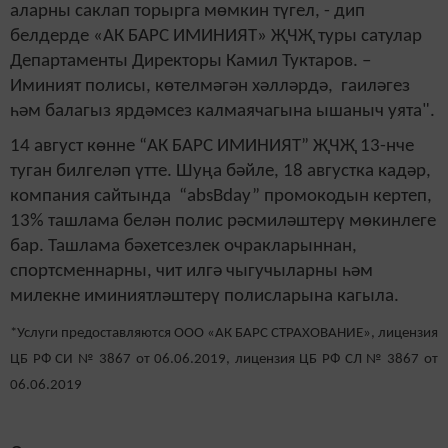
аларны саклап торырга мөмкин түгел, - дип
белдерде «АК БАРС ИМИНИЯТ» ҖЧҖ туры сатулар
Департаменты Директоры Камил Туктаров. –
Иминият полисы, көтелмәгән хәлләрдә, гаиләгез
һәм балагыз ярдәмсез калмаячагына ышаныч уята".
14 август көнне “АК БАРС ИМИНИЯТ” ҖЧҖ 13-нче
туган билгеләп үтте. Шуңа бәйле, 18 августка кадәр,
компания сайтында “absBday” промокодын кертеп,
13% ташлама белән полис рәсмиләштерү мөкинлеге
бар. Ташлама бәхетсезлек очракларыннан,
спортсменнарны, чит илгә чыгучыларны һәм
милекне иминиятләштерү полисларына кагыла.
*Услуги предоставляются ООО «АК БАРС СТРАХОВАНИЕ», лицензия
ЦБ РФ СИ № 3867 от 06.06.2019, лицензия ЦБ РФ СЛ № 3867 от
06.06.2019