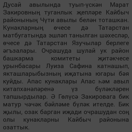
Дусай авылында туып-үскән Марат
Закировның туганлык җепләре Кайбыч
районының Чүти авылы белән тоташкан.
Кунакларның өчесе дә Татарстан
матбугатында эшләп танылган шәхесләр,
өчесе дә Татарстан Язучылар берлеге
әг
ъ
залары. Очрашуда шулай ук район
башкарма комитеты җитәкчесе
урынбасары Луиза Сафина катнашып,
якташларыбызның иҗатына югары бәя
куйды. Апас кунаклары Апас һәм авыл
китапханәләренә үз бүләкләрен
тапшырдылар. Ә Гөлүсә Закировага бик
матур чәчәк бәйләме бүләк ителде. Бик
җылы, озак барган иҗади очрашудан соң
олы кунакларны Кайбыч районына
озаттык.