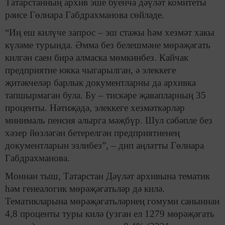
Татарстанның архив эше буенча дәүләт комитеты
рәисе Гөлнара Габдрахманова сөйләде.
“Иң еш килүче запрос – эш стажы һәм хезмәт хакы
күләме турында. Əмма без белешмәне мөрәҗәгать
килгән саен бирә алмаска мөмкинбез. Кайчак
предприятие юкка чыгарылган, ә элеккеге
җитәкчеләр барлык документларны да архивка
тапшырмаган була. Бу – тискәре җавапларның 35
проценты. Нәтиҗәдә, элеккеге хезмәткәрләр
минималь пенсия алырга мәҗбүр. Шул сәбәпле без
хәзер йөзләгән бетерелгән предприятиенең
документларын эзлибез”, – дип аңлатты Гөлнара
Габдрахманова.
Моннан тыш, Татарстан Дәүләт архивына тематик
һәм генеалогик мөрәҗәгатьләр дә килә.
Тематикларына мөрәҗәгатьләрнең гомуми саныннан
4,8 проценты туры килә (узган ел 1279 мөрәҗәгать