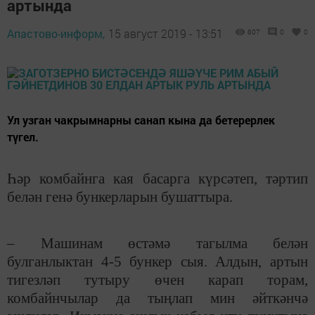
артында
Апастово-информ,
15 август 2019 - 13:51
807
0
0
Ул узган чакрымнарны санап кына да бетерерлек
түгел.
Һәр комбайнга кая басарга күрсәтеп, тәртип
белән генә бункерларын бушаттыра.
– Машинам өстәмә тагылма белән
булганлыктан 4-5 бункер сыя. Алдын, артын
тигезләп тутыру өчен карап торам,
комбайнчылар да тыңлап мин әйткәнчә