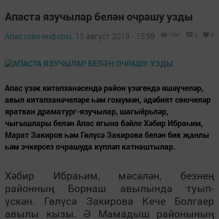
Апаста язучылар белән очрашу узды
Апастово-информ,
15 август 2019 - 15:59
1097
0
0
Апас үзәк китапханәсендә район үзәгендә яшәүчеләр,
авыл китапханәчеләре һәм гомумән, әдәбият сөючеләр
яраткан драматург-язучылар, шагыйрьләр,
чыгышлары белән Апас ягына бәйле Хәбир Ибраһим,
Марат Закиров һәм Гөлүсә Закирова белән бик җанлы
һәм эчкерсез очрашуда күпләп катнаштылар.
Хәбир Ибраһим, мәсәлән, безнең
районның Борнаш авылында туып-
үскән. Гөлүсә Закирова Кече Болгаер
авылы кызы. Ә Мамадыш районының