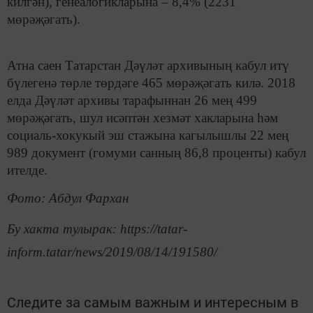
килгән), генеалогикларына – 8,4% (2231
мөрәҗәгать).
Атна саен Татарстан Дәүләт архивының кабул итү
бүлегенә төрле төрдәге 465 мөрәҗәгать килә. 2018
елда Дәүләт архивы тарафыннан 26 мең 499
мөрәҗәгать, шул исәптән хезмәт хакларына һәм
социаль-хокукый эш стажына кагылышлы 22 мең
989 документ (гомуми санның 86,8 проценты) кабул
ителде.
Фото: Абдул Фархан
Бу хакта тулырак: https://tatar-
inform.tatar/news/2019/08/14/191580/
Следите за самым важным и интересным в