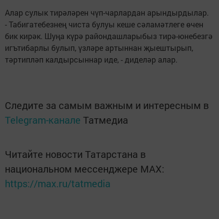
Алар сулык тирәләрен чүп-чарлардан арындырдылар.
- Табигатебезнең чиста булуы кеше сәламәтлеге өчен
бик кирәк. Шуңа күрә райондашларыбыз тирә-юнебезгә
игътибарлы булып, үзләре артыннан җыештырып,
тәртипләп калдырсыннар иде, - диделәр алар.
Следите за самым важным и интересным в
Telegram-канале
Татмедиа
Читайте новости Татарстана в
национальном мессенджере MАХ:
https://max.ru/tatmedia