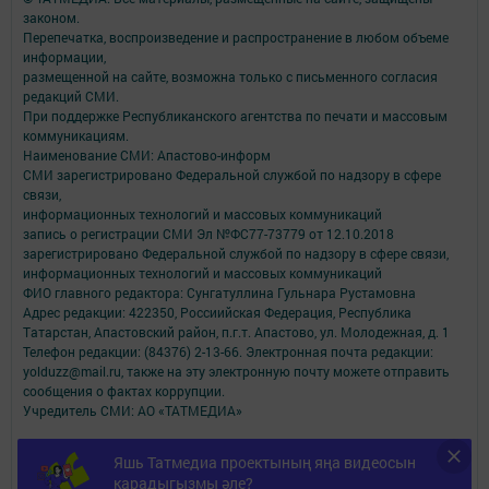
законом.
Перепечатка, воспроизведение и распространение в любом объеме
информации,
размещенной на сайте, возможна только с письменного согласия
редакций СМИ.
При поддержке Республиканского агентства по печати и массовым
коммуникациям.
Наименование СМИ: Апастово-информ
СМИ зарегистрировано Федеральной службой по надзору в сфере
связи,
информационных технологий и массовых коммуникаций
запись о регистрации СМИ Эл №ФС77-73779 от 12.10.2018
зарегистрировано Федеральной службой по надзору в сфере связи,
информационных технологий и массовых коммуникаций
ФИО главного редактора: Сунгатуллина Гульнара Рустамовна
Адрес редакции: 422350, Россиийская Федерация, Республика
Татарстан, Апастовский район, п.г.т. Апастово, ул. Молодежная, д. 1
Телефон редакции: (84376) 2-13-66. Электронная почта редакции:
yolduzz@mail.ru, также на эту электронную почту можете отправить
сообщения о фактах коррупции.
Учредитель СМИ: АО «ТАТМЕДИА»
Антикоррупционная политика
Яшь Татмедиа проектының яңа видеосын
АО «ТАТМЕДИА» использует «cookie»
для персонализации сервисов и
карадыгызмы әле?