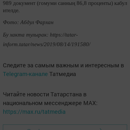
989 документ (гомуми санның 86,8 проценты) кабул
ителде.
Фото: Абдул Фархан
Бу хакта тулырак: https://tatar-
inform.tatar/news/2019/08/14/191580/
Следите за самым важным и интересным в
Telegram-канале
Татмедиа
Читайте новости Татарстана в
национальном мессенджере MАХ:
https://max.ru/tatmedia