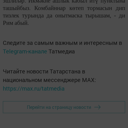
эшлиләр. Икмәкне ашлык кабыл итү пунктына
ташыйбыз. Комбайннар көтеп тормасын дип
тизлек турында да онытмаска тырышам, - ди
Рим абый.
Следите за самым важным и интересным в
Telegram-канале
Татмедиа
Читайте новости Татарстана в
национальном мессенджере MАХ:
https://max.ru/tatmedia
Перейти на страницу новости