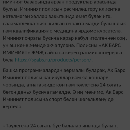
иминият базарында арзан продуктлар арасында
булуы. Иминият полисын рәсмиләштерү клиентка
көтелмәгән хәлләр вакытында өмет бүләк итә:
сәламәтлеккә зыян килгән очракта матди булышлык
һәм квалификацияле медицина ярдәме күрсәтелә.
Иминият очрагы буенча карар кабул ителгәннән соң,
ун эш көне эчендә акча түләнә. Полисны «АК БАРС
ИМИНИЯТ» ҖЧҖ сайтына кереп рәсмиләштерергә
була
https://sgabs.ru/products/person/.
Башка программалардан аермалы буларак, Ак Барс
Иминият полисы каникуллар һәм ял көннәре
чорында, атнага җиде көн һәм тәүлегенә 24 сәгать
бөтен дөнья буенча гамәлдә. Ә иң мөһиме, Ак Барс
Иминият полисына спорт белән шөгельләнү дә
кертелә.
«Тәүлегенә 24 сәгать буе балалар янында булып,