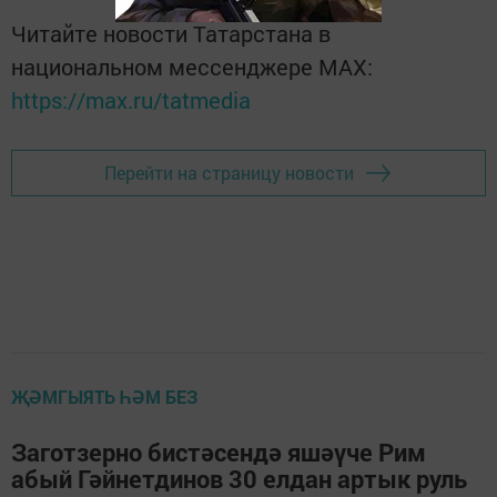
Читайте новости Татарстана в
национальном мессенджере MАХ:
https://max.ru/tatmedia
Перейти на страницу новости
ҖӘМГЫЯТЬ ҺӘМ БЕЗ
Заготзерно бистәсендә яшәүче Рим
абый Гәйнетдинов 30 елдан артык руль