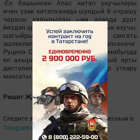
-Ел башыннан Апас китап укучылары
өчен үзәк китапханәдә шундый 6 очрашу
чарасы уздырылды һәм аларда дүрт
йөздән артык апаслы, уннан артык язучы,
шагыйр
ь
ләр һәм артистлар, сәнгат
ь
эшлеклеләре катнашты,-ди китапханәче
Ру
ц
илә Садриева. –Эш программабызда
ел ахырына кадәр тагын шундый ярты
дистәләп иҗади
,
әдәби кичәләр үткәрү
максаты куелды.
Ришат Җамалиев.
Следите за самым важным и интересным в
Telegram-канале
Татмедиа