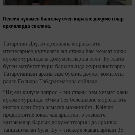
Пенсия күләмен билгеләү өчен кирәкле документлар
архивларда саклана.
Татарстан Дәүләт архивына мөрәҗәгать
итүчеләрнең күпчелеге эш стажы һәм хезмәт хакы
күләме турындагы документларны эзли. Бу хакта
бүген матбугат туры барышында журналистларга
Татарстанның архив эше буенча дәүләт комитеты
рәисе Гөлнара Габдрахманова сөйләде.
“Иң еш килүче запрос – эш стажы һәм хезмәт хакы
күләме турында. Əмма без белешмәне мөрәҗәгать
килгән саен бирә алмаска мөмкинбез. Кайчак
предприятие юкка чыгарылган, ә элеккеге
җитәкчеләр барлык документларны да архивка
тапшырмаган була. Бу – тискәре җавапларның 35