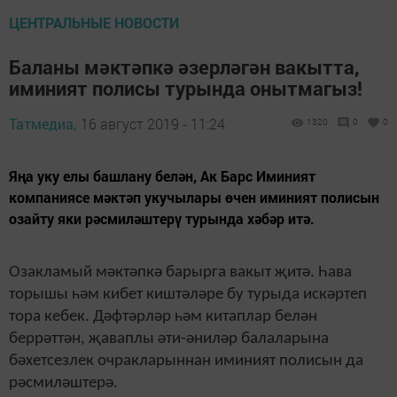
ЦЕНТРАЛЬНЫЕ НОВОСТИ
Баланы мәктәпкә әзерләгән вакытта,
иминият полисы турында онытмагыз!
Татмедиа,
16 август 2019 - 11:24
1320
0
0
Яңа уку елы башлану белән, Ак Барс Иминият
компаниясе мәктәп укучылары өчен иминият полисын
озайту яки рәсмиләштерү турында хәбәр итә.
Озакламый мәктәпкә барырга вакыт җитә. Һава
торышы һәм кибет киштәләре бу турыда искәртеп
тора кебек. Дәфтәрләр һәм китаплар белән
беррәттән, җаваплы әти-әниләр балаларына
бәхетсезлек очракларыннан иминият полисын да
рәсмиләштерә.