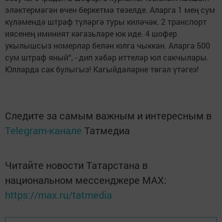
эләктермәгән өчен беркетмә төзелде. Аларга 1 мең сум
күләмендә штраф түләргә туры киләчәк. 2 транспорт
иясенең иминият кәгазьләре юк иде. 4 шофер
укылышсыз номерлар белән юлга чыккан. Аларга 500
сум штраф яный“, - дип хәбәр иттеләр юл сакчылары.
Юлларда сак булыгыз! Кагыйдәләрне төгәл үтәгез!
Следите за самым важным и интересным в
Telegram-канале
Татмедиа
Читайте новости Татарстана в
национальном мессенджере MАХ:
https://max.ru/tatmedia