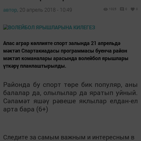
автор,
20 апрель 2018 - 10:49
1025
0
0
Апас аграр көллияте спорт залында 21 апрельдә
мәктәп Спартакиадасы программасы буенча район
мәктәп команалары арасында волейбол ярышлары
үткәрү планлаштырылды.
Районда бу спорт төре бик популяр, аны
балалар да, олылылар да яратып уйный.
Сәламәт яшәү рәвеше яклылар елдан-ел
арта бара (6+)
Следите за самым важным и интересным в