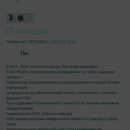
Телефон АО «ТАТМЕДИА»:
(843) 222 09 84
16+
© 2011 - 2026. Апастово-информ. Все права защищены.
© ТАТМЕДИА. Все материалы, размещенные на сайте, защищены
законом.
Перепечатка, воспроизведение и распространение в любом объеме
информации,
размещенной на сайте, возможна только с письменного согласия
редакций СМИ.
При поддержке Республиканского агентства по печати и массовым
коммуникациям.
Наименование СМИ: Апастово-информ
СМИ зарегистрировано Федеральной службой по надзору в сфере
связи,
информационных технологий и массовых коммуникаций