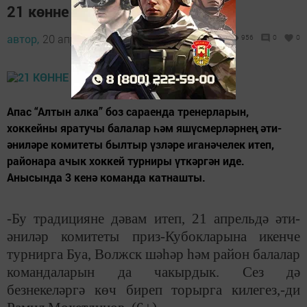
21 көнне хоккей уеннары
автор,
20 апрель 2018 - 10:14
956
0
0
Апас “Алтын алка” боз сараенда тренерларын,
хоккейны яратучы балалар һәм яшүсмерләрнең әти-
әниләре комитеты былтыр үзләре иганәчелек итеп,
районара ачык хоккей турниры үткәргән иде.
Анысында 3 кенә команда катнашты.
-Бу традицияне дәвам итеп, 21 апрельдә әти-
әниләр комитеты приз-Кубокларына икенче
турнирга Буа, Волжск шәһәр һәм район балалар
командаларын да чакырдык. Сез дә
безнекеләргә көч биреп торырга килегез,-ди