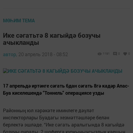
МӨҺИМ ТЕМА
Ике сәгатьтә 8 кагыйдә бозучы
ачыкланды
автор,
20 апрель 2018 - 08:52
1191
0
0
17 апрельдә иртәнге сәгать 6дан сәгать 8гә кадәр Апас-
Буа киселешендә “Тоннель“ операциясе узды
Районның юл хәрәкәте иминлеге дәүләт
инспекторлары Буадагы хезмәттәшләре белән
берлектә эшләде. “Ике сәгать аралыгында 8 кагыйдә
бозучы очрады. 2 шоферга куркынычсызлык каешын