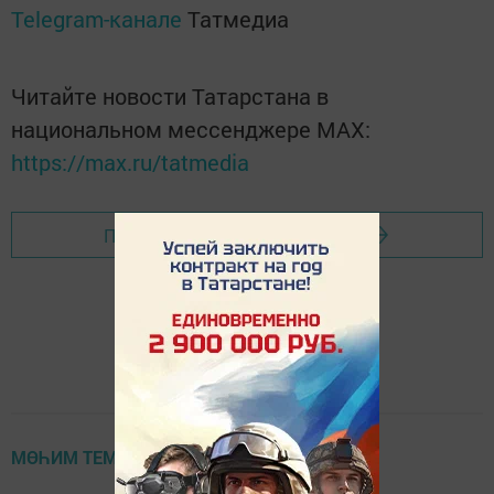
Telegram-канале
Татмедиа
Читайте новости Татарстана в
национальном мессенджере MАХ:
https://max.ru/tatmedia
Перейти на страницу новости
МӨҺИМ ТЕМА