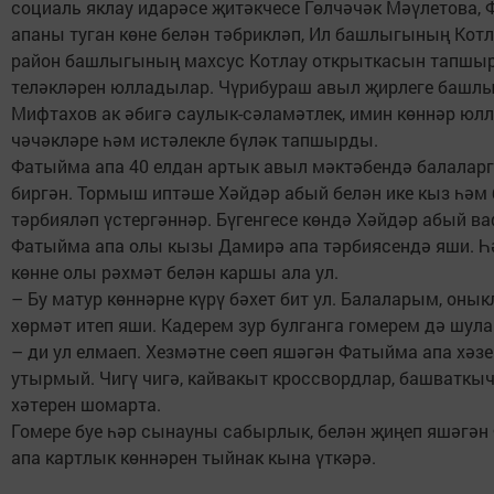
социаль яклау идарәсе җитәкчесе Гөлчәчәк Мәүлетова,
апаны туган көне белән тәбрикләп, Ил башлыгының Котл
район башлыгының махсус Котлау открыткасын тапшыр
теләкләрен юлладылар. Чүрибураш авыл җирлеге башлы
Мифтахов ак әбигә саулык-сәламәтлек, имин көннәр юлл
чәчәкләре һәм истәлекле бүләк тапшырды.
Фатыйма апа 40 елдан артык авыл мәктәбендә балаларг
биргән. Тормыш иптәше Хәйдәр абый белән ике кыз һәм 
тәрбияләп үстергәннәр. Бүгенгесе көндә Хәйдәр абый ва
Фатыйма апа олы кызы Дамирә апа тәрбиясендә яши. Һ
көнне олы рәхмәт белән каршы ала ул.
– Бу матур көннәрне күрү бәхет бит ул. Балаларым, оны
хөрмәт итеп яши. Кадерем зур булганга гомерем дә шул
– ди ул елмаеп. Хезмәтне сөеп яшәгән Фатыйма апа хәзе
утырмый. Чигү чигә, кайвакыт кроссвордлар, башваткыч
хәтерен шомарта.
Гомере буе һәр сынауны сабырлык, белән җиңеп яшәгә
апа картлык көннәрен тыйнак кына үткәрә.