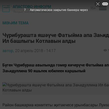
АПАСТОВО-ИНФОРМ
16+
6
Автоматическое закрытие баннера через
"Йолдыз" газетасы - Апас районы
МӨҺИМ ТЕМА
Чүрибурашта яшәүче Фатыйма апа Заһид
Ил башлыгы Котлавын алды
автор,
20 апрель 2018 - 14:17
Бүген Чүрибураш авылында гомер кичерүче Фатыйма ап
Заһидуллина 90 яшьлек юбилеен каршылый
Район башкарма комитеты җитәкчесе урынбасары Луиза