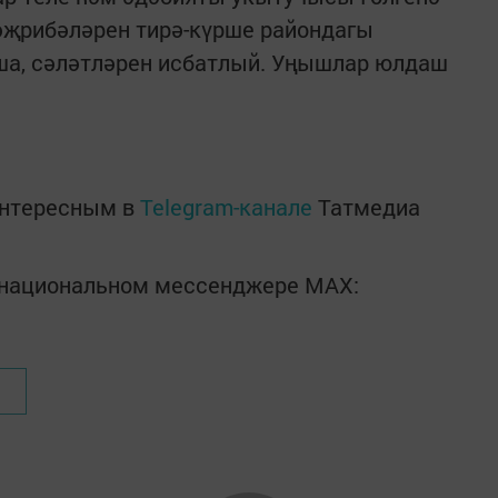
әҗрибәләрен тирә-күрше райондагы
ша, сәләтләрен исбатлый. Уңышлар юлдаш
интересным в
Telegram-канале
Татмедиа
в национальном мессенджере MАХ: