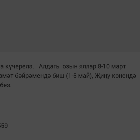
а күчерелә. Алдагы озын яллар 8-10 март
змәт бәйрәмендә биш (1-5 май), Җиңү көнендә
без.
559