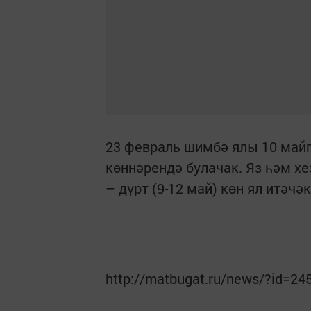
23 февраль шимбә ялы 10 майг
көннәрендә булачак. Яз һәм хе
– дүрт (9-12 май) көн ял итәчәк
http://matbugat.ru/news/?id=24