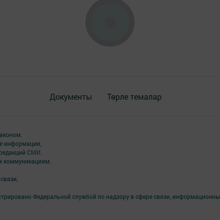
Документы
Төрле темалар
аконом.
ме информации,
 редакций СМИ.
ым коммуникациям.
связи,
стрировано Федеральной службой по надзору в сфере связи, информационны