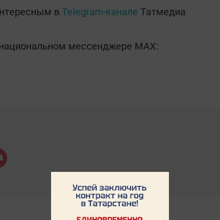
интересным в
Telegram-канале
Татмедиа
в национальном мессенджере MАХ: