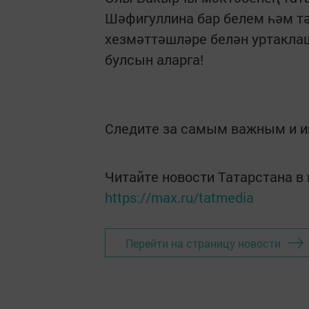
Шәфигуллина бар белем һәм т
хезмәттәшләре белән уртакла
булсын аларга!
Следите за самым важным и 
Читайте новости Татарстана 
https://max.ru/tatmedia
Перейти на страницу новости