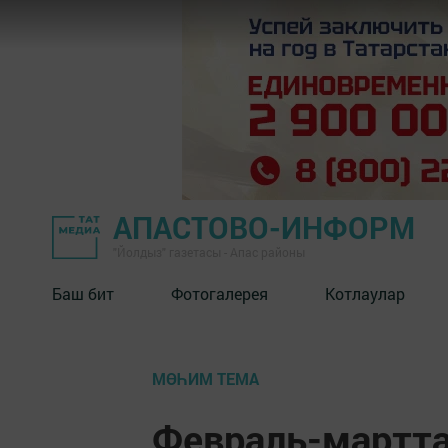
АПАСТОВО-ИНФОРМ
"Йолдыз" газетасы - Апас районы
Баш бит
Фотогалерея
Котлаулар
МӨҺИМ ТЕМА
Февраль-мартта