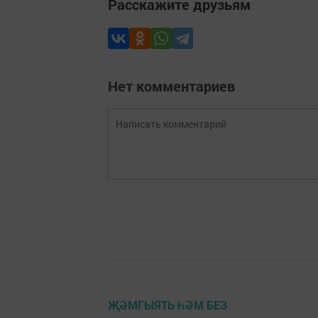
Расскажите друзьям
Нет комментариев
ҖӘМГЫЯТЬ ҺӘМ БЕЗ