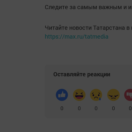
Следите за самым важным и 
Читайте новости Татарстана 
https://max.ru/tatmedia
Оставляйте реакции
0
0
0
0
0