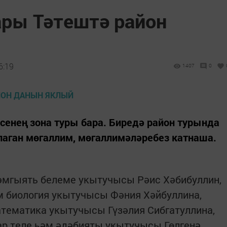
ры Тәтештә район
6:19
1407
0
сенең зона туры бара. Биредә район турында
аган мөгаллим, мөгаллимәләребез катнаша.
әмгыять белеме укытучысы Рәис Хәбибуллин,
м биология укытучысы Фәния Хәйбуллина,
ематика укытучысы Гүзәлия Сибгатуллина,
р теле һәм әдәбияты укытучысы Гөлгенә