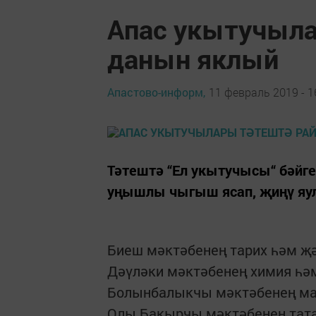
Апас укытучыла
данын яклый
Апастово-информ,
11 февраль 2019 - 1
Тәтештә “Ел укытучысы“ бәйге
уңышлы чыгыш ясап, җиңү яул
Биеш мәктәбенең тарих һәм җ
Дәүләки мәктәбенең химия һә
Болынбалыкчы мәктәбенең мат
Олы Бакырчы мәктәбенең тата