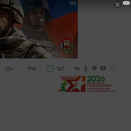
16+
РУС
ТАТ