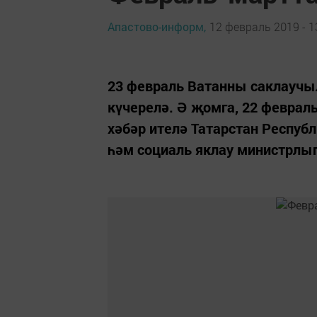
Апастово-информ,
12 февраль 2019 - 1
23 февраль Ватанны саклаучыл
күчерелә. Ә җомга, 22 февраль
хәбәр ителә Татарстан Респуб
һәм социаль яклау министрлы