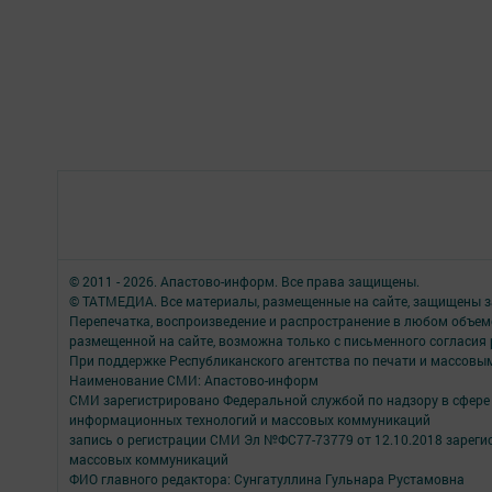
© 2011 - 2026. Апастово-информ. Все права защищены.
© ТАТМЕДИА. Все материалы, размещенные на сайте, защищены з
Перепечатка, воспроизведение и распространение в любом объе
размещенной на сайте, возможна только с письменного согласия
При поддержке Республиканского агентства по печати и массов
Наименование СМИ: Апастово-информ
СМИ зарегистрировано Федеральной службой по надзору в сфере 
информационных технологий и массовых коммуникаций
запись о регистрации СМИ Эл №ФС77-73779 от 12.10.2018 зареги
массовых коммуникаций
ФИО главного редактора: Сунгатуллина Гульнара Рустамовна