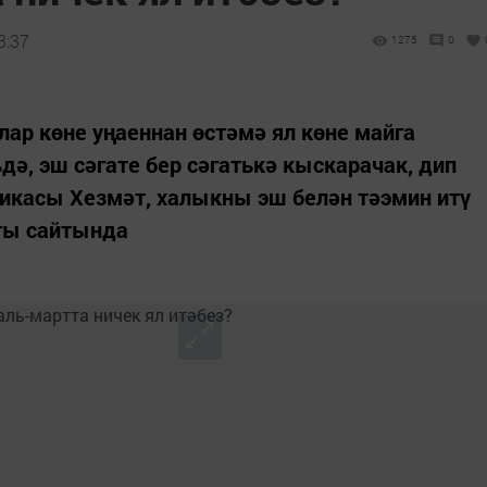
3:37
1275
0
ар көне уңаеннан өстәмә ял көне майга
дә, эш сәгате бер сәгатькә кыскарачак, дип
ликасы Хезмәт, халыкны эш белән тәэмин итү
гы сайтында