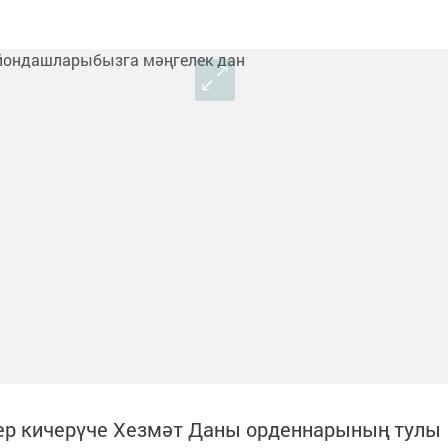
ер кичерүче Хезмәт Даны орденнарының тулы