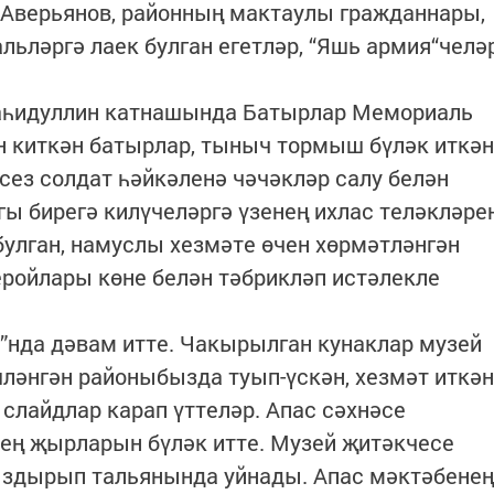
 Аверьянов, районның мактаулы гражданнары,
льләргә лаек булган егетләр, “Яшь армия“челә
аһидуллин катнашында Батырлар Мемориаль
н киткән батырлар, тыныч тормыш бүләк иткән
сез солдат һәйкәленә чәчәкләр салу белән
ы бирегә килүчеләргә үзенең ихлас теләкләре
улган, намуслы хезмәте өчен хөрмәтләнгән
ройлары көне белән тәбрикләп истәлекле
е”нда дәвам итте. Чакырылган кунаклар музей
ләнгән районыбызда туып-үскән, хезмәт иткән
 слайдлар карап үттеләр. Апас сәхнәсе
ең җырларын бүләк итте. Музей җитәкчесе
здырып тальянында уйнады. Апас мәктәбенең