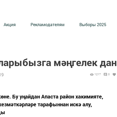
Акция
Рекламодателям
Выборы 2025
ларыбызга мәңгелек дан
19
1217
0
өне. Бу уңайдан Апаста район хакимияте,
 хезмәткәрләре тарафыннан искә алу,
ды