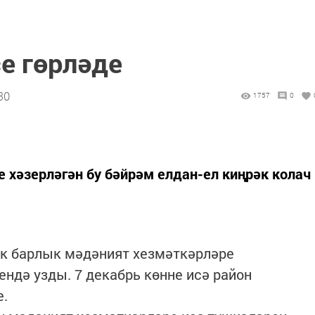
е гөрләде
30
1757
0
 хәзерләгән бу бәйрәм елдан-ел киңрәк колач
лек барлык мәдәният хезмәткәрләре
ндә узды. 7 декабрь көнне исә район
е.