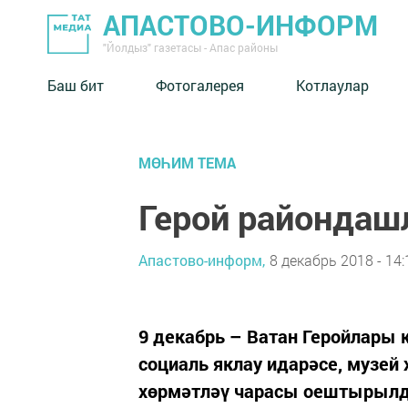
АПАСТОВО-ИНФОРМ
"Йолдыз" газетасы - Апас районы
Баш бит
Фотогалерея
Котлаулар
МӨҺИМ ТЕМА
Герой райондаш
Апастово-информ,
8 декабрь 2018 - 14:
9 декабрь – Ватан Геройлары к
социаль яклау идарәсе, музей
хөрмәтләү чарасы оештырыл