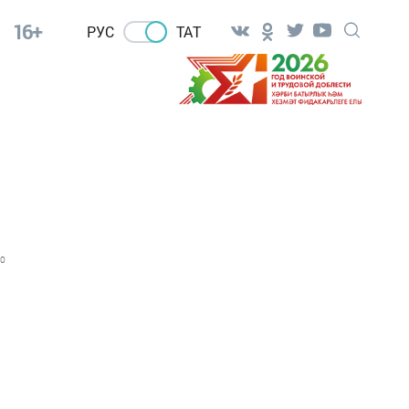
16+
РУС
ТАТ
0