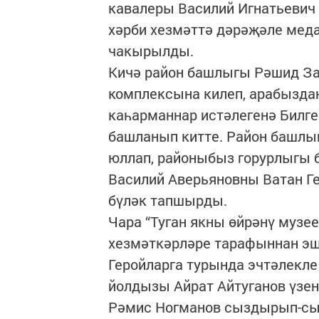
кавалеры Василий Игнатьевич
хәрби хезмәттә дәрәҗәле меда
чакырылды.
Кичә район башлыгы Рәшид З
комплексына килеп, арабызда
каһарманнар истәлегенә Билге
башланып китте. Район башлыг
юллап, районыбыз горурлыгы б
Василий Аверьяновны Ватан Ге
бүләк тапшырды.
Чара “Туган якны өйрәнү музе
хезмәткәрләре тарафыннан эш
Геройларга турында эчтәлекле
йолдызы Айрат Айтуганов үзен
Рәмис Ногманов сыздырып-сы