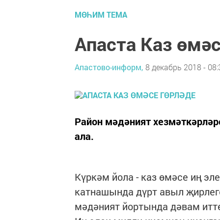
МӨҺИМ ТЕМА
Апаста Каз өмәс
Апастово-информ,
8 декабрь 2018 - 08:
Район мәдәният хезмәткәрләре
ала.
Күркәм йола - каз өмәсе иң э
катнашында дүрт авыл җирлеге
мәдәният йортында дәвам итт