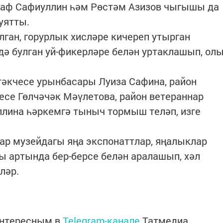
саф Сафиуллин һәм Рөстәм Азизов чыгышы да
 уятты.
лган, горурлык хисләре кичереп утырган
дә булган уй-фикерләре белән уртаклашып, ол
әкчесе урынбасары Луиза Сафина, район
есе Гөлчәчәк Мәүлетова, район ветераннар
ллина һәркемгә тыныч тормыш теләп, изге
ар музейдагы яңа экспонаттлар, яңалыклар
ы артында бер-берсе белән аралашып, хәл
ләр.
интересным в
Telegram-канале
Татмедиа