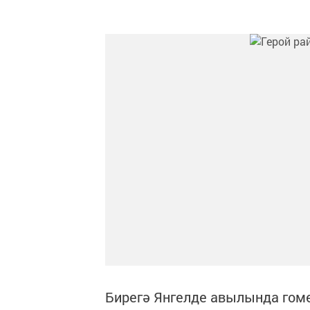
Бирегә Янгелде авылында гом