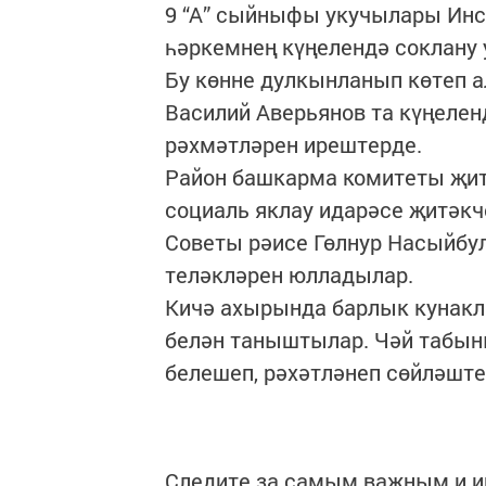
9 “А” сыйныфы укучылары Ин
һәркемнең күңелендә соклану
Бу көнне дулкынланып көтеп а
Василий Аверьянов та күңелен
рәхмәтләрен ирештерде.
Район башкарма комитеты җит
социаль яклау идарәсе җитәкч
Советы рәисе Гөлнур Насыйбу
теләкләрен юлладылар.
Кичә ахырында барлык кунакл
белән таныштылар. Чәй табын
белешеп, рәхәтләнеп сөйләште
Следите за самым важным и 