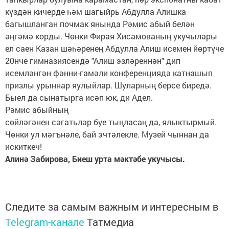
күздән кичерде һәм шагыйрь Абдулла Алишка
багышланган почмак янында Рәмис абый белән
әңгәмә корды. Чөнки Фирая Хисамованың укучылары
ел саен Казан шәһәренең Абдулла Алиш исемен йөртүче
20нче гимназиясендә "Алиш эзләреннән" дип
исемләнгән фәнни-гамәли конференциядә катнашып
призлы урыннар яулыйлар. Шуларның берсе биредә.
Быел да сынатырга исәп юк, ди Адел.
Рәмис абыйның
сөйләгәнен сәгатьләр буе тыңласаң да, ялыктырмый.
Чөнки ул мәгънәле, бай эчтәлекле. Музей чыннан да
искиткеч!
Алинә Забирова, Биеш урта мәктәбе укучысы.
Следите за самым важным и интересным в
Telegram-канале
Татмедиа