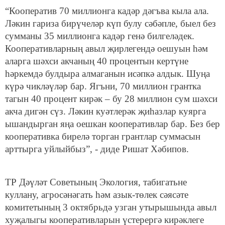
“Кооператив 70 миллионга кадәр дәгъва кыла ала.
Ләкин гариза бирүчеләр күп булу сәбәпле, быел без
сумманы 35 миллионга кадәр генә билгеләдек.
Кооперативларның авыл җирлегендә оешуын һәм
аларга шәхси акчаның 40 процентын кертүне
һәркемдә булдыра алмаганын исәпкә алдык. Шуңа
күрә чикләүләр бар. Ягъни, 70 миллион грантка
тагын 40 процент кирәк – бу 28 миллион сум шәхси
акча дигән сүз. Ләкин куәтлерәк җиһазлар куярга
ышандырган яңа оешкан кооперативлар бар. Без бер
кооперативка бирелә торган грантлар суммасын
арттырга уйлыйбыз”, - диде Ришат Хәбипов.
ТР Дәүләт Советының Экология, табигатьне
куллану, агросәнәгать һәм азык-төлек сәясәте
комитетының 3 октябрьдә узган утырышында авыл
хуҗалыгы кооперативларын үстерергә кирәклеге