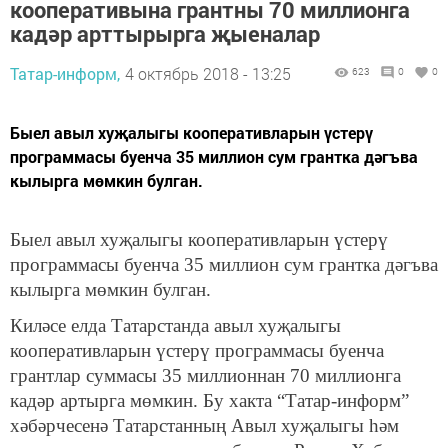
кооперативына грантны 70 миллионга
кадәр арттырырга җыеналар
Татар-информ,
4 октябрь 2018 - 13:25
623
0
0
​​​​​​​Быел авыл хуҗалыгы кооперативларын үстерү
программасы буенча 35 миллион сум грантка дәгъва
кылырга мөмкин булган.
Быел авыл хуҗалыгы кооперативларын үстерү
программасы буенча 35 миллион сум грантка дәгъва
кылырга мөмкин булган.
Киләсе елда Татарстанда авыл хуҗалыгы
кооперативларын үстерү программасы буенча
грантлар суммасы 35 миллионнан 70 миллионга
кадәр артырга мөмкин. Бу хакта “Татар-информ”
хәбәрчесенә Татарстанның Авыл хуҗалыгы һәм