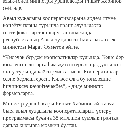
азык-төлек министры урынбасары Ришат Хәбипов
сөйләде.
Авыл хуҗалыгы кооперативларына ярдәм итүне
көчәйтү планы турында грант алучыларга
сертификатлар тапшыру тантанасында
республиканың Авыл хуҗалыгы һәм азык-төлек
министры Марат Әхмәтов әйтте.
“Киләчәк бердәм кооперативлар кулында. Кеше бер
юнәлештә эшләргә һәм җитештергән продукциясен
стату турында кайгырмаска тиеш. Кооперативлар
сезне берләштерсен. Киләсе елга бу юнәлешне
һичшиксез көчәйтәчәкбез”, - диде министр
фермерларга.
Министр урынбасары Ришат Хәбипов әйткәнчә,
быел авыл хуҗалыгы кооперативларын үстерү
программасы буенча 35 миллион сумлык грантка
дәгъва кылырга мөмкин булган.