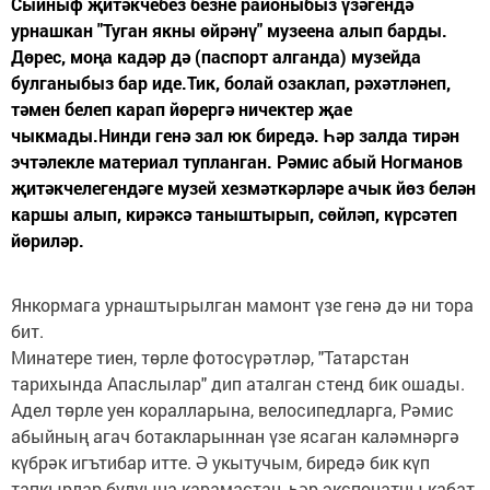
Сыйныф җитәкчебез безне районыбыз үзәгендә
урнашкан "Туган якны өйрәнү" музеена алып барды.
Дөрес, моңа кадәр дә (паспорт алганда) музейда
булганыбыз бар иде.Тик, болай озаклап, рәхәтләнеп,
тәмен белеп карап йөрергә ничектер җае
чыкмады.Нинди генә зал юк биредә. Һәр залда тирән
эчтәлекле материал тупланган. Рәмис абый Ногманов
җитәкчелегендәге музей хезмәткәрләре ачык йөз белән
каршы алып, кирәксә таныштырып, сөйләп, күрсәтеп
йөриләр.
Янкормага урнаштырылган мамонт үзе генә дә ни тора
бит.
Минатере тиен, төрле фотосүрәтләр, "Татарстан
тарихында Апаслылар" дип аталган стенд бик ошады.
Адел төрле уен коралларына, велосипедларга, Рәмис
абыйның агач ботакларыннан үзе ясаган каләмнәргә
күбрәк игътибар итте. Ә укытучым, биредә бик күп
тапкырлар булуына карамастан, һәр экспонатны кабат