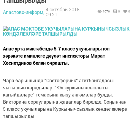
тапшырылды
4 октябрь 2018 -
Апастово-информ,
1076
0
0
09:21
Апас урта мәктәбендә 5-7 класс укучылары юл
хәрәкәте иминлеге дәүләт инспекторы Марат
Хөснетдинов белән очрашты.
Чара барышында “Светофорчик“ агитбригадасы
чыгышын карадылар. “Юл куркынычсызлыгы
кагыйдәләре“ темасына кызу әңгәмәләр булды.
Викторина сорауларына җаваплар бирелде. Соңыннан
5 класс укучыларына Куркынычсызлык көндәлекләре
тапшырылды.