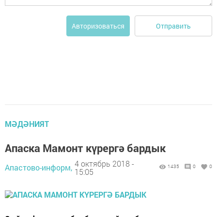
Отправить
Авторизоваться
МӘДӘНИЯТ
Апаска Мамонт күрергә бардык
4 октябрь 2018 -
Апастово-информ,
1435
0
0
15:05