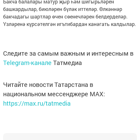
Бакча балалары матур җыр һәм шигырьләрен
башкардылар, биюләрен бүләк иттеләр. Өлкәннәр
бакчадагы шартлар өчен сөенечләрен белдерделәр.
Үзләренә күрсәтелгән игътибардан канәгать калдылар.
Следите за самым важным и интересным в
Telegram-канале
Татмедиа
Читайте новости Татарстана в
национальном мессенджере MАХ:
https://max.ru/tatmedia