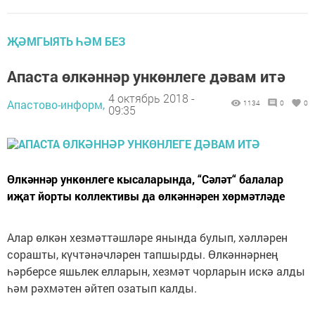
ҖӘМГЫЯТЬ ҺӘМ БЕЗ
Апаста өлкәннәр ункөнлеге дәвам итә
4 октябрь 2018 -
Апастово-информ,
1134
0
0
09:35
Өлкәннәр ункөнлеге кысаларында, “Сәләт“ балалар
иҗат йорты коллективы да өлкәннәрен хөрмәтләде
Алар өлкән хезмәттәшләре янында булып, хәлләрен
сорашты, күчтәнәчләрен тапшырды. Өлкәннәрнең
һәрберсе яшьлек елларын, хезмәт чорларын искә алды
һәм рәхмәтен әйтеп озатып калды.