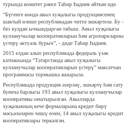
турында комитет рәисе Таһир Һадиев әйткән иде.
“Бүгенге көндә авыл хуҗалыгы продукциясенең
шактый өлеше республикадан читтә эшкәртелә. Бу -
без кулдан ычкындырган табыш. Авыл хуҗалыгы
кулланучылар кооперативларын һәм агропаркларны
үстерү актуаль бурыч”, - диде Таһир Һадиев.
2015 елдан алып республикада федераль үзәк
катнашында “Татарстанда авыл хуҗалыгы
кулланучылар кооперативларын үстерү” максатчан
программасы тормышка ашырыла.
Республикада продукция әзерләү, эшкәртү һәм сату
буенча барлыгы 193 авыл хуҗалыгы кулланучылар
кооперативы оештырылган. Авылларда
хуҗалыкның кече формаларына кредит бирү
мәсьәләләрен чишү өчен, 14 авыл хуҗалыгы кредит
кооперативлары теркәлгән.