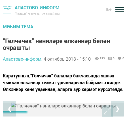
АПАСТОВО-ИНФОРМ
16+
"Йолдыз" газетасы - Апас районы
МӨҺИМ ТЕМА
“Гөлчәчәк“ нәниләре өлкәннәр белән
очрашты
Апастово-информ,
4 октябрь 2018 - 15:10
793
0
0
Каратунның “Гөлчәчәк“ балалар бакчасында эшләп
чыккан өлкәннәр хезмәт урыннарына бәйрәмгә килде.
Өлкәннәр көне уңаеннан, аларга зур хөрмәт күрсәтелде.
❮
❯