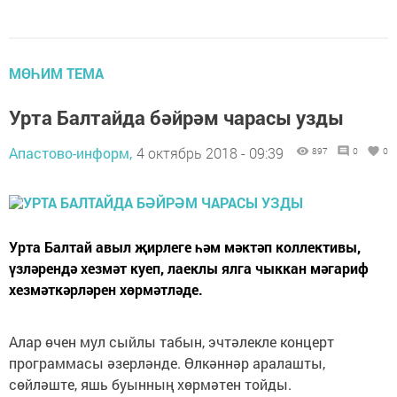
МӨҺИМ ТЕМА
Урта Балтайда бәйрәм чарасы узды
Апастово-информ,
4 октябрь 2018 - 09:39
897
0
0
Урта Балтай авыл җирлеге һәм мәктәп коллективы,
үзләрендә хезмәт куеп, лаеклы ялга чыккан мәгариф
хезмәткәрләрен хөрмәтләде.
Алар өчен мул сыйлы табын, эчтәлекле концерт
программасы әзерләнде. Өлкәннәр аралашты,
сөйләште, яшь буынның хөрмәтен тойды.