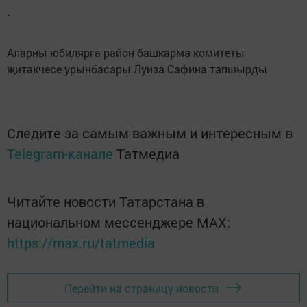
.
Аларны юбилярга район башкарма комитеты
җитәкчесе урынбасары Луиза Сафина тапшырды
Следите за самым важным и интересным в
Telegram-канале
Татмедиа
Читайте новости Татарстана в
национальном мессенджере MАХ:
https://max.ru/tatmedia
Перейти на страницу новости