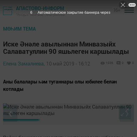
АПАСТОВО-ИНФОРМ
16+
6
Автоматическое закрытие баннера через
"Йолдыз" газетасы - Апас районы
МӨҺИМ ТЕМА
Иске Әнәле авылыннан Минвазыйх
Салаватуллин 90 яшьлеген каршылады
Елена Замалиева,
10 май 2019 - 16:12
1036
0
0
Аны балалары һәм туганнары олы юбилее белән
котлады
❮
❯