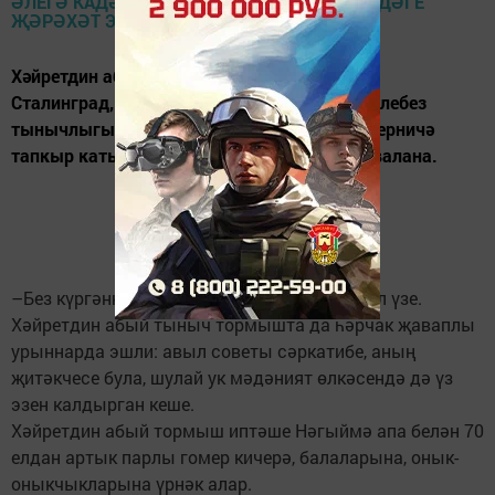
Хәйретдин абый 18 яшендә сугышка алына.
Сталинград, Курск дугасы сугышларында илебез
тынычлыгы өчен үзеннән зур өлеш кертә, берничә
тапкыр каты яраланып госпитальләрдә дәвалана.
–Без күргәннәр куркыныч төш кебек, – ди ул үзе.
Хәйретдин абый тыныч тормышта да һәрчак җаваплы
урыннарда эшли: авыл советы сәркатибе, аның
җитәкчесе була, шулай ук мәдәният өлкәсендә дә үз
эзен калдырган кеше.
Хәйретдин абый тормыш иптәше Нәгыймә апа белән 70
елдан артык парлы гомер кичерә, балаларына, онык-
оныкчыкларына үрнәк алар.