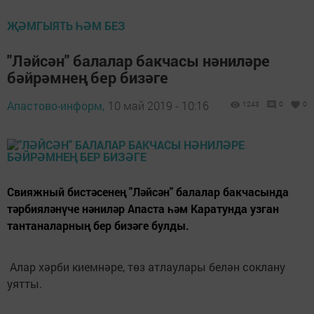
ҖӘМГЫЯТЬ ҺӘМ БЕЗ
"Ләйсән" балалар бакчасы нәниләре
бәйрәмнең бер бизәге
Апастово-информ,
10 май 2019 - 10:16
1243
0
0
Свияжный бистәсенең "Ләйсән" балалар бакчасында
тәрбияләнүче нәниләр Апаста һәм Каратунда узган
тантаналарның бер бизәге булды.
Алар хәрби киемнәре, төз атлаулары белән соклану
уятты.