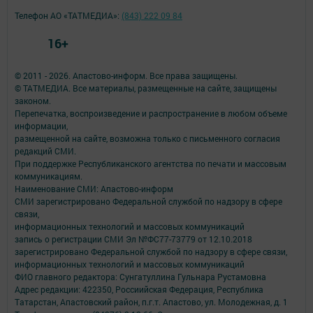
Телефон АО «ТАТМЕДИА»:
(843) 222 09 84
16+
© 2011 - 2026. Апастово-информ. Все права защищены.
© ТАТМЕДИА. Все материалы, размещенные на сайте, защищены
законом.
Перепечатка, воспроизведение и распространение в любом объеме
информации,
размещенной на сайте, возможна только с письменного согласия
редакций СМИ.
При поддержке Республиканского агентства по печати и массовым
коммуникациям.
Наименование СМИ: Апастово-информ
СМИ зарегистрировано Федеральной службой по надзору в сфере
связи,
информационных технологий и массовых коммуникаций
запись о регистрации СМИ Эл №ФС77-73779 от 12.10.2018
зарегистрировано Федеральной службой по надзору в сфере связи,
информационных технологий и массовых коммуникаций
ФИО главного редактора: Сунгатуллина Гульнара Рустамовна
Адрес редакции: 422350, Россиийская Федерация, Республика
Татарстан, Апастовский район, п.г.т. Апастово, ул. Молодежная, д. 1