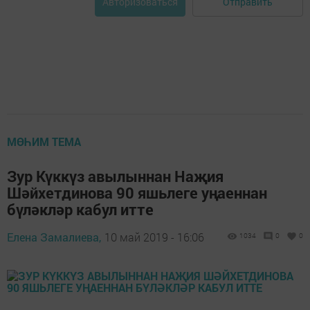
Отправить
Авторизоваться
МӨҺИМ ТЕМА
Зур Күккүз авылыннан Наҗия
Шәйхетдинова 90 яшьлеге уңаеннан
бүләкләр кабул итте
Елена Замалиева,
10 май 2019 - 16:06
1034
0
0