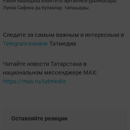
Район башкарма комитеты җитәкчесе урынбасары
Луиза Сафина да бүләкләр тапшырды
Следите за самым важным и интересным в
Telegram-канале
Татмедиа
Читайте новости Татарстана в
национальном мессенджере MАХ:
https://max.ru/tatmedia
Оставляйте реакции