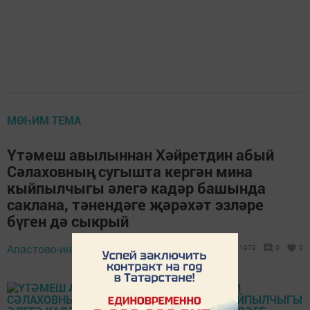
МӨҺИМ ТЕМА
Үтәмеш авылыннан Хәйретдин абый
Сәлаховның сугышта кергән мина
кыйпылчыгы әлегә кадәр башында
саклана, тәнендәге җәрәхәт эзләре
бүген дә сыкрый
Апастово-информ,
10 май 2019 - 10:31
1070
0
0