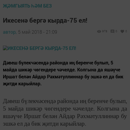
ҖӘМГЫЯТЬ ҺӘМ БЕЗ
Икесенә бергә кырда-75 ел!
автор,
5 май 2018 - 21:09
978
0
0
Дәвеш бүлекчәсендә районда иң беренче булып, 5
майда шикәр чөгендере чәчелде. Колгына да яшәүче
Иршат белән Айдар Рәхмәтуллиннар бу эшкә ел да бик
җитди карыйлар.
Дәвеш бүлекчәсендә районда иң беренче булып,
5 майда шикәр чөгендере чәчелде. Колгына да
яшәүче Иршат белән Айдар Рәхмәтуллиннар бу
эшкә ел да бик җитди карыйлар.