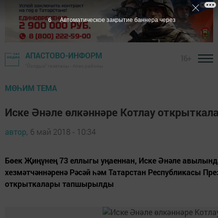
5
Автоматическое закрытие баннера через
АПАСТОВО-ИНФОРМ
16+
"Йолдыз" газетасы - Апас районы
МӨҺИМ ТЕМА
Иске Әнәле өлкәннәре Котлау открыткал
автор,
6 май 2018 - 10:34
Бөек Җиңүнең 73 еллыгы уңаеннан, Иске Әнәле авылын
хезмәтчәннәренә Рәсәй һәм Татарстан Республикасы Пр
открыткалары тапшырылды