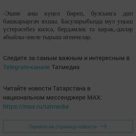
-Эшне аны күңел биреп, булсынга дип
башкарыргач яхшы. Басуларыбызда мул уңыш
үстерәсебез килсә, бердәмлек тә кирәк,-диләр
абыйлы-энеле тырыш игенчеләр.
Следите за самым важным и интересным в
Telegram-канале
Татмедиа
Читайте новости Татарстана в
национальном мессенджере MАХ:
https://max.ru/tatmedia
Перейти на страницу новости