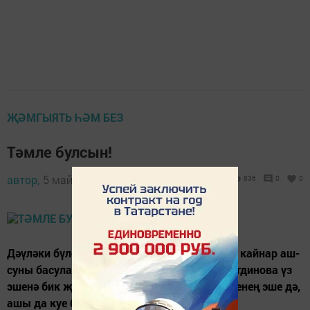
ҖӘМГЫЯТЬ ҺӘМ БЕЗ
Тәмле булсын!
автор,
5 май 2018 - 21:07
836
0
0
Дәүләки бүлекчәсе ашханәсендә әзерләнгән кайнар аш-
суны басуларга алып чыгучы Әлфия Насретдинова үз
эшенә бик җитди карый. -Тамагы тук игенченең эше дә,
ашы да куе була,-ди.