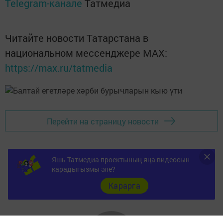
Telegram-канале
Татмедиа
Читайте новости Татарстана в
национальном мессенджере MАХ:
https://max.ru/tatmedia
Перейти на страницу новости
Яшь Татмедиа проектының яңа видеосын
карадыгызмы әле?
Карарга