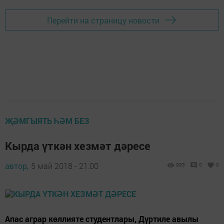
Перейти на страницу новости
ҖӘМГЫЯТЬ ҺӘМ БЕЗ
Кырда үткән хезмәт дәресе
автор,
5 май 2018 - 21:00
993
0
0
Апас аграр көллияте студентлары, Дүртиле авылы