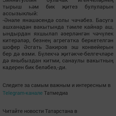
тырыш һәм бик җитез булуларын
ассызыклый:
-Әнәле янәшәсендә солы чәчәбез. Басуга
ашханәдән вакытында тәмле кайнар аш,
ындырдан яхшылап әзерләнгән чәчүлек
китерәләр, безнең агрегатка беркетелгән
шофер Әсгать Закиров эш конвейерын
бер дә өзми. Бүлекчә җитәкче-белгечләре
дә яныбыздан китми, санаулы вакытның
кадерен бик беләбез,-ди.
Следите за самым важным и интересным в
Telegram-канале
Татмедиа
Читайте новости Татарстана в