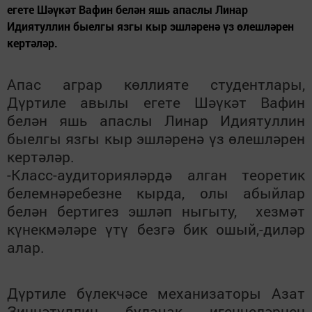
егете Шәүкәт Вафин белән яшь апаслы Линар
Идиятуллин быелгы язгы кыр эшләренә үз өлешләрен
кертәләр.
Апас аграр көллияте студентлары,
Дүртиле авылы егете Шәүкәт Вафин
белән яшь апаслы Линар Идиятуллин
быелгы язгы кыр эшләренә үз өлешләрен
кертәләр.
-Класс-аудиторияләрдә алган теоретик
белемнәребезне кырда, олы абыйлар
белән бертигез эшләп ныгыту, хезмәт
күнекмәләре үтү безгә бик ошый,-диләр
алар.
Дүртиле бүлекчәсе механизаторы Азат
Зиннәтуллин булачак игенчеләрнең