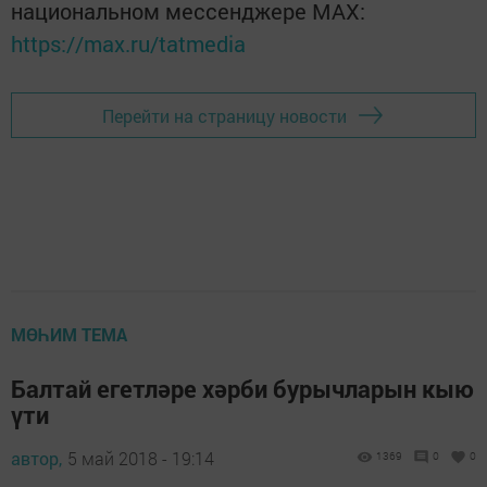
национальном мессенджере MАХ:
https://max.ru/tatmedia
Перейти на страницу новости
МӨҺИМ ТЕМА
Балтай егетләре хәрби бурычларын кыю
үти
автор,
5 май 2018 - 19:14
1369
0
0