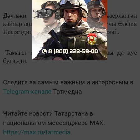
Дәүләки бүлекчәсе ашханәсендә әзерләнгән
кайнар аш-суны басуларга алып чыгучы Әлфия
Насретдинова үз эшенә бик җитди карый.
-Тамагы тук игенченең эше дә, ашы да куе
була,-ди.
Следите за самым важным и интересным в
Telegram-канале
Татмедиа
Читайте новости Татарстана в
национальном мессенджере MАХ:
https://max.ru/tatmedia