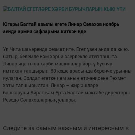
Югары Балтай авылы егете Линар Сәлахов ноябрь
аенда армия сафларына киткән иде
Ул Чита шәһәрендә хезмәт итә. Егет үзен анда да кыю,
батыр, белемле һәм хәрби әзерлекле итеп таныта.
Линар яңа гына хәрби машиналар йөртү буенча
имтихан тапшырып, 80 кеше арасында беренче урынны
яулаган. Солдат егеткә һәм аның әти-әнисенә Рәхмәт
хаты тапшырылган. Линар – җир эшләре
башкаручы Айрат һәм Урта Балтай мәктәбе директоры
Резедә Сәлаховларның уллары.
Следите за самым важным и интересным в