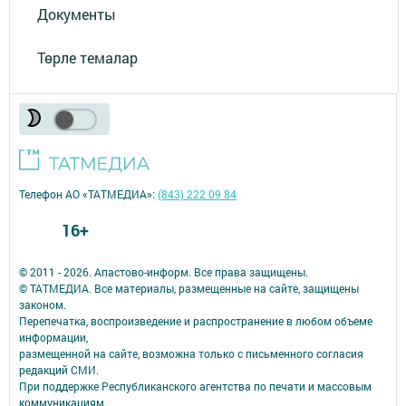
Документы
Төрле темалар
Телефон АО «ТАТМЕДИА»:
(843) 222 09 84
16+
© 2011 - 2026. Апастово-информ. Все права защищены.
© ТАТМЕДИА. Все материалы, размещенные на сайте, защищены
законом.
Перепечатка, воспроизведение и распространение в любом объеме
информации,
размещенной на сайте, возможна только с письменного согласия
редакций СМИ.
При поддержке Республиканского агентства по печати и массовым
коммуникациям.