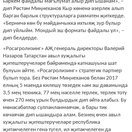
һәркем файдалы мәгълүмат алыр дип ышанам», –
дип Рөстәм Миңнеханов Кыр көненә әзерлек алып
барган барлык структураларга рәхмәтен җиткерде.
«Берничә көн бу мәйданчыкка ихтыяҗ зур булыр
дип уйлыйм. Мондый эш форматы файдалы ул», –
дип белдерде.
«Росагролизинг» АҖ генераль директоры Валерий
Назаров Татарстан авыл хуҗалыгы
җитештерүчеләре бәйрәмендә катнашуына шат
булуын әйтте. «Росагролизинг» стратегик партнер
булып тора. Без Рөстәм Миңнеханов белән 2017
елның 5 маенда килешү төзедек һәм эш дәвамында
3,5 мең техника, 77 мең нәселле терлек, терлек тоту
өчен 270 мең урын булдырдык дип әйтә алабыз. Бу
мөнәсәбәтләр сүлпәнләнмәячәк, ә бары тик
көчәячәк дип ышандыра алам. Безнең өчен авыл
хуҗалыгы җитештерүчеләре республика
җитәкчелеген генә түгел, ил җитәкчелеген дә