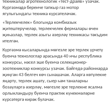
техникалар агротехнологик «тест-драйв» узачак.
Күргәзмәдә беренче тапкыр газ мотор
ягулыгындагы техника күрсәтеләчәк.
«Терлекчелек» блогында комбиазык
җитештерүчеләр, терлекчелек фермалары өчен
җиһазлар, терлек азыгы әзерләү техникасы тәкъдим
ителгән.
Күргәзмә кысаларында мөгезле эре терлек үрчетү
буенча технологлар арасында 40 нчы республика
конкурсы, нәсел эше буенча селекционер-
зоотехниклар конкурсы узачак. Бәйгедә районнарда
җиңгән 43 белгеч көч сынашачак. Аларга көтүлекне
яңарту, терлек ашату, сыер һәм таналарны
бозауларга әзерләү, мөгезле эре терлекне ясалма
орлыкландыру буенча практик күнекмәләрне
күрсәтергә кирәк булачак.