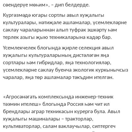
сөендерүе мөһим», – дип белдерде.
Күргәзмәдә югары сортлы авыл хуҗалыгы
культуралары, нәтиҗәле ашламалар, үсемлекләрне
саклау чараларыннан алып туфрак эшкәртү һәм
терлек азыгы җыю техникаларына кадәр бар.
Үсемлекчелек блогында җирле селекция авыл
хуҗалыгы культураларының дистәләгән яңа
сортлары һәм гибридлар, яңа технологияләр,
үсемлекләрне саклау буенча экологик куркынычсыз
чаралар, яңа төр ашламалар тәкъдим ителгән.
«Агросәнәгать комплексында инженер-техник
тәэмин ителеш» блогында Россия һәм чит ил
брендлары аграр техникасын күрергә була. Авыл
хуҗалыгы машиналары – тракторлар,
культиваторлар, салам ваклаучылар, сиптергеч