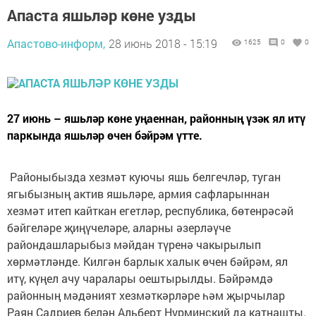
Апаста яшьләр көне узды
Апастово-информ,
28 июнь 2018 - 15:19
1625
0
0
27 июнь – яшьләр көне уңаеннан, районның үзәк ял итү
паркында яшьләр өчен бәйрәм үтте.
Районыбызда хезмәт куючы яшь белгечләр, туган
ягыбызның актив яшьләре, армия сафларыннан
хезмәт итеп кайткан егетләр, республика, бөтенрәсәй
бәйгеләре җиңүчеләре, аларны әзерләүче
райондашларыбыз мәйдан түренә чакырылып
хөрмәтләнде. Килгән барлык халык өчен бәйрәм, ял
итү, күңел ачу чаралары оештырылды. Бәйрәмдә
районның мәдәният хезмәткәрләре һәм җырчылар
Раян Садриев белән Альберт Нурминский да катнашты.