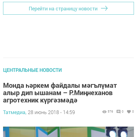
Перейти на страницу новости
ЦЕНТРАЛЬНЫЕ НОВОСТИ
Монда һәркем файдалы мәгълүмат
алыр дип ышанам – Р.Миңнеханов
агротехник күргәзмәдә
Татмедиа,
28 июнь 2018 - 14:59
576
0
0