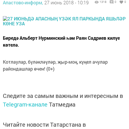
Апастово-информ,
27 июнь 2018 - 10:19
1318
0
0
Биредә Альберт Нурминский һәм Раян Садриев килүе
көтелә.
Котлаулар, бүләкләүләр, җыр-моң, күңел ачулар
райондашлар өчен! (0+)
Следите за самым важным и интересным в
Telegram-канале
Татмедиа
Читайте новости Татарстана в