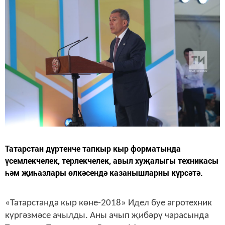
Татарстан дүртенче тапкыр кыр форматында
үсемлекчелек, терлекчелек, авыл хуҗалыгы техникасы
һәм җиһазлары өлкәсендә казанышларны күрсәтә.
«Татарстанда кыр көне-2018» Идел буе агротехник
күргәзмәсе ачылды. Аны ачып җибәрү чарасында