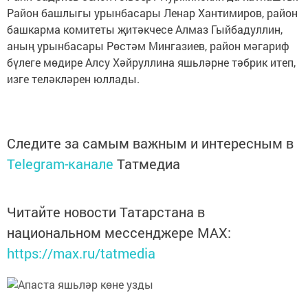
Район башлыгы урынбасары Ленар Хантимиров, район
башкарма комитеты җитәкчесе Алмаз Гыйбадуллин,
аның урынбасары Рөстәм Мингазиев, район мәгариф
бүлеге мөдире Алсу Хәйруллина яшьләрне тәбрик итеп,
изге теләкләрен юллады.
Следите за самым важным и интересным в
Telegram-канале
Татмедиа
Читайте новости Татарстана в
национальном мессенджере MАХ:
https://max.ru/tatmedia