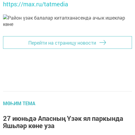
https://max.ru/tatmedia
Перейти на страницу новости
МӨҺИМ ТЕМА
27 июньдә Апасның Үзәк ял паркында
Яшьләр көне уза