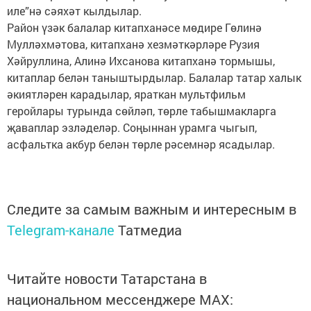
иле”нә сәяхәт кылдылар.
Район үзәк балалар китапханәсе мөдире Гөлинә
Мулләхмәтова, китапханә хезмәткәрләре Рузия
Хәйруллина, Алинә Ихсанова китапханә тормышы,
китаплар белән таныштырдылар. Балалар татар халык
әкиятләрен карадылар, яраткан мультфильм
геройлары турында сөйләп, төрле табышмакларга
җаваплар эзләделәр. Соңыннан урамга чыгып,
асфальтка акбур белән төрле рәсемнәр ясадылар.
Следите за самым важным и интересным в
Telegram-канале
Татмедиа
Читайте новости Татарстана в
национальном мессенджере MАХ: