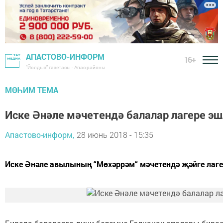
АПАСТОВО-ИНФОРМ
16+
"Йолдыз" газетасы - Апас районы
МӨҺИМ ТЕМА
Иске Әнәле мәчетендә балалар лагере эш
Апастово-информ,
28 июнь 2018 - 15:35
Иске Әнәле авылының “Мөхәррәм“ мәчетендә җәйге лаге