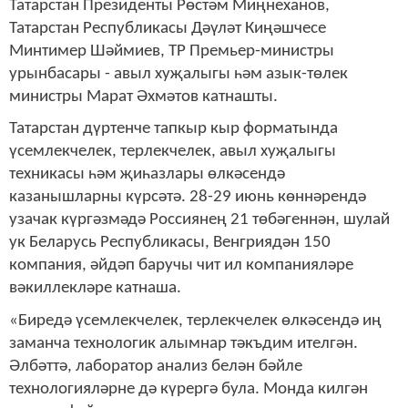
Татарстан Президенты Рөстәм Миңнеханов,
Татарстан Республикасы Дәүләт Киңәшчесе
Минтимер Шәймиев, ТР Премьер-министры
урынбасары - авыл хуҗалыгы һәм азык-төлек
министры Марат Әхмәтов катнашты.
Татарстан дүртенче тапкыр кыр форматында
үсемлекчелек, терлекчелек, авыл хуҗалыгы
техникасы һәм җиһазлары өлкәсендә
казанышларны күрсәтә. 28-29 июнь көннәрендә
узачак күргәзмәдә Россиянең 21 төбәгеннән, шулай
ук Беларусь Республикасы, Венгриядән 150
компания, әйдәп баручы чит ил компанияләре
вәкиллекләре катнаша.
«Биредә үсемлекчелек, терлекчелек өлкәсендә иң
заманча технологик алымнар тәкъдим ителгән.
Әлбәттә, лаборатор анализ белән бәйле
технологияләрне дә күрергә була. Монда килгән