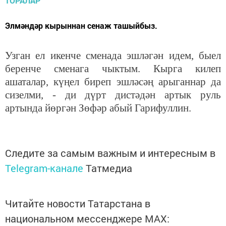
Элмәндәр кырыннан сенаж ташыйбыз.
Узган ел икенче сменада эшләгән идем, быел
беренче сменага чыктым. Кырга килеп
ашаталар, күңел биреп эшләсәң арыганнар да
сизелми, - ди дүрт дистәдән артык руль
артында йөргән Зөфәр абый Гарифуллин.
Следите за самым важным и интересным в
Telegram-канале
Татмедиа
Читайте новости Татарстана в
национальном мессенджере MАХ: