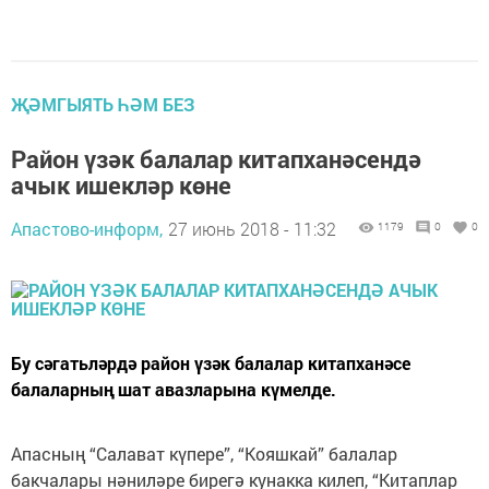
ҖӘМГЫЯТЬ ҺӘМ БЕЗ
Район үзәк балалар китапханәсендә
ачык ишекләр көне
Апастово-информ,
27 июнь 2018 - 11:32
1179
0
0
Бу сәгатьләрдә район үзәк балалар китапханәсе
балаларның шат авазларына күмелде.
Апасның “Салават күпере”, “Кояшкай” балалар
бакчалары нәниләре бирегә кунакка килеп, “Китаплар