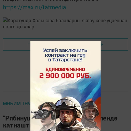
https://max.ru/tatmedia
Перейти на страницу новости
МӨҺИМ ТЕМА
“Рябинушка” “Каравон” фестивалендә
катнашты