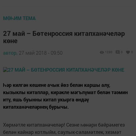
МӨҺИМ ТЕМА
27 май – Бөтенроссия китапханәчеләр
көне
автор,
27 май 2018 - 09:50
1230
0
0
Һәр килгән кешене ачык йөз белән каршы алу,
кызыклы китаплар, кирәкле мәгълүмат белән тәэмин
итү, яшь буынны китап укырга өндәү
китапханәчеләрнең бурычы.
Хөрмәтле китапханәчеләр! Сезне һөнәри бәйрәмегез
белән кайнар котлыйм, саулык-сәламәтлек, хезмәт