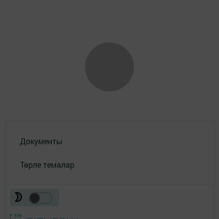
Документы
Төрле темалар