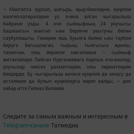
– Мәктәптә зурлап, шигырь, җыр-биюләрне, күңелле
мизгел-хатирәләрне үз эченә алган чыгарылыш
бәйрәме узды. 4 нче сыйныфның 24 укучысы
башлангыч мәктәп һәм беренче укытучы белән
саубуллашты. Гомерен яшь буынга белем һәм тәрбия
бирүгә багышлаган, тырыш, тынгысыз җанлы,
таләпчән, олы йөрәкле мөгаллимә – сыйныф
житәкчеләре Ләйсән Нургалиевага барлык әти-әниләр,
укучылар чиксез рәхмәтләрен, олы хөрмәтләрен
белдерде. Бу чыгарылыш кичәсе куңелле дә моңсу да
истәлекле дә булып күңелләргә кереп калды, – дип
хәбәр итте Гөлназ Вәлиева.
Следите за самым важным и интересным в
Telegram-канале
Татмедиа