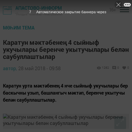
АПАСТОВО-ИНФОРМ
16+
6
Автоматическое закрытие баннера через
"Йолдыз" газетасы - Апас районы
МӨҺИМ ТЕМА
Каратун мәктәбенең 4 сыйныф
укучылары беренче укытучылары белән
саубуллаштылар
автор,
28 май 2018 - 09:58
1282
0
0
Каратун урта мәктәбенең 4 нче сыйныф укучылары бер
баскычны узып, башлангыч мәктәп, беренче укытучы
белән саубуллаштылар.