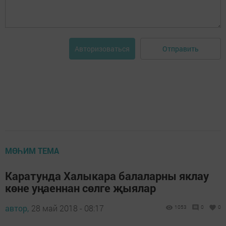
Отправить
Авторизоваться
МӨҺИМ ТЕМА
Каратунда Халыкара балаларны яклау
көне уңаеннан сөлге җыялар
автор,
28 май 2018 - 08:17
1053
0
0