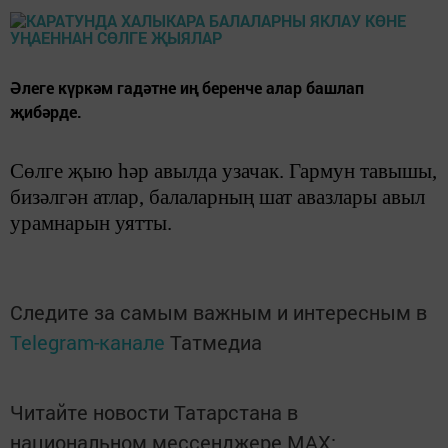
Әлеге күркәм гадәтне иң беренче алар башлап
җибәрде.
С
ө
лге
җ
ыю
һә
р авылда узачак. Гармун тавышы,
биз
ә
лг
ә
н атлар, балаларны
ң
шат авазлары авыл
урамнарын уятты.
Следите за самым важным и интересным в
Telegram-канале
Татмедиа
Читайте новости Татарстана в
национальном мессенджере MАХ: