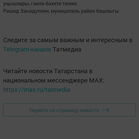
уңышлары, гаилә бәхете телим.
Рәшид Заһидуллин, муниципаль район башлыгы.
Следите за самым важным и интересным в
Telegram-канале
Татмедиа
Читайте новости Татарстана в
национальном мессенджере MАХ:
https://max.ru/tatmedia
Перейти на страницу новости