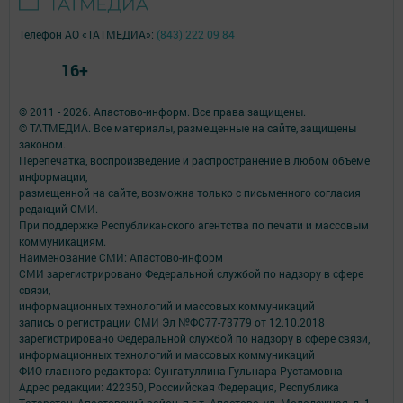
Телефон АО «ТАТМЕДИА»:
(843) 222 09 84
16+
© 2011 - 2026. Апастово-информ. Все права защищены.
© ТАТМЕДИА. Все материалы, размещенные на сайте, защищены
законом.
Перепечатка, воспроизведение и распространение в любом объеме
информации,
размещенной на сайте, возможна только с письменного согласия
редакций СМИ.
При поддержке Республиканского агентства по печати и массовым
коммуникациям.
Наименование СМИ: Апастово-информ
СМИ зарегистрировано Федеральной службой по надзору в сфере
связи,
информационных технологий и массовых коммуникаций
запись о регистрации СМИ Эл №ФС77-73779 от 12.10.2018
зарегистрировано Федеральной службой по надзору в сфере связи,
информационных технологий и массовых коммуникаций
ФИО главного редактора: Сунгатуллина Гульнара Рустамовна
Адрес редакции: 422350, Россиийская Федерация, Республика