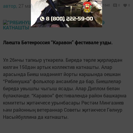
автор,
27 май 2018 - 09:55
1040
0
0
Лаешта Бөтенроссия “Каравон” фестивале узды.
Ул 26нчы тапкыр үткәрелә. Биредә төрле җирләрдән
килгән 150дән артык коллектив катнашты. Алар
арасында Биеш мәдәният йорты каршында оешкан
“Рябинушка” фольклор ансамбле дә бар. Биешлеләр
биредә уөышлы чыгыш ясады. Алар Диплом белән
бүләкләнде. “Каравон” фестивалендә район башкарма
комитеты җитәкчесе урынбасары Рөстәм Мингазиев
һәм районның ветераннар Советы җитәкчесе Гөлнур
Насыйбуллина да катнашты.