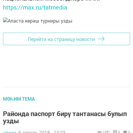
https://max.ru/tatmedia
Перейти на страницу новости
МӨҺИМ ТЕМА
Районда паспорт бирү тантанасы булып
узды
автор,
6 апрель 2018 - 14:23
1357
0
0