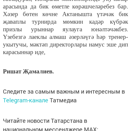
арасында да бик өметле көрәшчеләребез бар.
Хәзер бөтен көчне Актанышта үтәчәк бик
җаваплы турнирда мөмкин кадәр күбрәк
призлы урыннар яулауга юнәлтәчәкбез.
Үзебезгә лаеклы алмаш әзерләүгә һәр тренер-
укытучы, мәктәп директорлары намус эше дип
карасыннар иде,
Ришат Җамалиев.
Следите за самым важным и интересным в
Telegram-канале
Татмедиа
Читайте новости Татарстана в
национальном мессенджере MАХ: