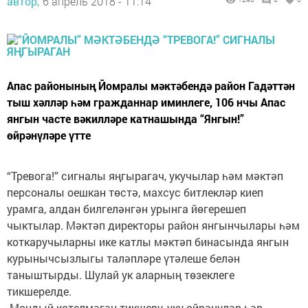
автор,
6 апрель 2018 - 11:14
Апас районының Йомралы мәктәбендә район Гадәттән
тыш хәлләр һәм гражданнар иминлеге, 106 нчы Апас
янгын часте вәкилләре катнашында “Янгын!”
өйрәнүләре үтте
“Тревога!” сигналы яңгырагач, укучылар һәм мәктәп
персоналы оешкан төстә, махсус битлекләр киеп
урамга, алдан билгеләнгән урынга йөгерешеп
чыктылар. Мәктәп директоры район янгынчылары һәм
коткаручыларны ике катлы мәктәп бинасында янгын
курынычсызлыгы таләпләре үтәлеше белән
таныштырды. Шулай ук аларның төзеклеге
тикшерелде.
-Мондый көтелмәгән тикшерү, уку-өйрәнүләр һәр