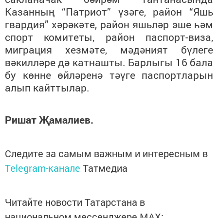
Казанның “Патриот” үзәге, район “Яшь
гвардия” хәрәкәте, район яшьләр эше һәм
спорт комитеты, район паспорт-виза,
миграция хезмәте, мәдәният бүлеге
вәкилләре дә катнашты. Барлыгы 16 бала
бу көнне өйләренә тәүге паспортларын
алып кайттылар.
Ришат Җамалиев.
Следите за самым важным и интересным в
Telegram-канале
Татмедиа
Читайте новости Татарстана в
национальном мессенджере MАХ: