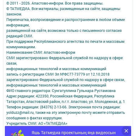
© 2011 - 2026. Апастово-информ. Все права защищены.
© ТАТМЕДИА. Все материалы, размещенные на сайте, защищены
законом.
Перепечатка, воспроизведение и распространение в любом объеме
информации,
размещенной на сайте, возможна только с письменного согласия
редакций СМИ.
При поддержке Республиканского агентства по печати и массовым
коммуникациям.
Наименование СМИ: Апастово-информ
СМИ зарегистрировано Федеральной службой по надзору в сфере
связи,
информационных технологий и массовых коммуникаций
запись о регистрации СМИ Эл №ФС77-73779 от 12.10.2018
зарегистрировано Федеральной службой по надзору в сфере связи,
информационных технологий и массовых коммуникаций
ФИО главного редактора: Сунгатуллина Гульнара Рустамовна
Адрес редакции: 422350, Россиийская Федерация, Республика
Татарстан, Апастовский район, п.г.т. Апастово, ул. Молодежная, д. 1
Телефон редакции: (84376) 2-13-66. Электронная почта редакции:
yolduzz@mail.ru, также на эту электронную почту можете отправить
сообщения о фактах коррупции.
Учредитель СМИ: АО «ТАТМЕДИА»
Яшь Татмедиа проектының яңа видеосын
Антикоррупционная политика