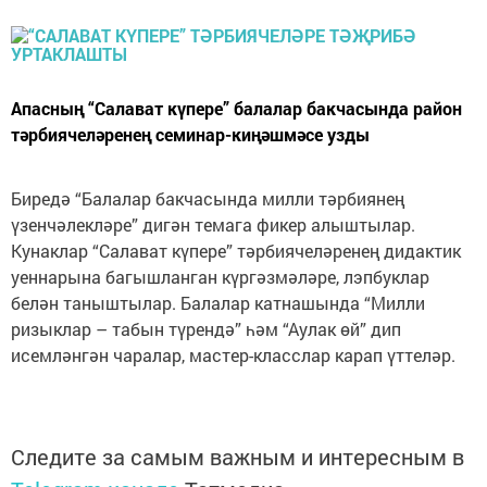
Апасның “Салават күпере” балалар бакчасында район
тәрбиячеләренең семинар-киңәшмәсе узды
Биредә “Балалар бакчасында милли тәрбиянең
үзенчәлекләре” дигән темага фикер алыштылар.
Кунаклар “Салават күпере” тәрбиячеләренең дидактик
уеннарына багышланган күргәзмәләре, лэпбуклар
белән таныштылар. Балалар катнашында “Милли
ризыклар – табын түрендә” һәм “Аулак өй” дип
исемләнгән чаралар, мастер-класслар карап үттеләр.
Следите за самым важным и интересным в