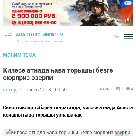
АПАСТОВО-ИНФОРМ
16+
"Йолдыз" газетасы - Апас районы
МӨҺИМ ТЕМА
Киләсә атнада һава торышы безгә
сюрприз әзерли
автор,
7 апрель 2018 - 09:50
2490
0
0
Синоптиклар хәбәренә караганда, киләсе атнада Апаста
кояшлы һава торышы урнашачак