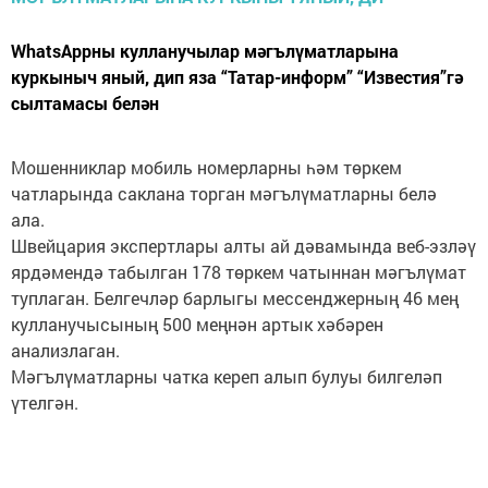
WhatsAppны кулланучылар мәгълүматларына
куркыныч яный, дип яза “Татар-информ” “Известия”гә
сылтамасы белән
Мошенниклар мобиль номерларны һәм төркем
чатларында саклана торган мәгълүматларны белә
ала.
Швейцария экспертлары алты ай дәвамында веб-эзләү
ярдәмендә табылган 178 төркем чатыннан мәгълүмат
туплаган. Белгечләр барлыгы мессенджерның 46 мең
кулланучысының 500 меңнән артык хәбәрен
анализлаган.
Мәгълүматларны чатка кереп алып булуы билгеләп
үтелгән.