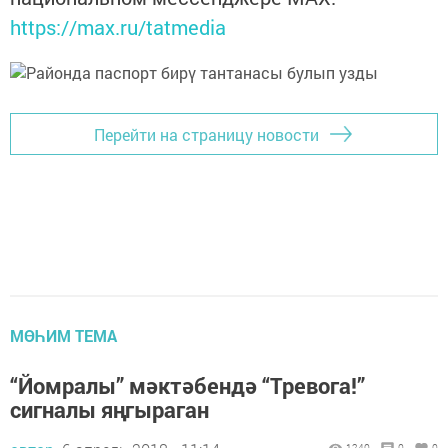
https://max.ru/tatmedia
Перейти на страницу новости
МӨҺИМ ТЕМА
“Йомралы” мәктәбендә “Тревога!”
сигналы яңгыраган
1240
0
0