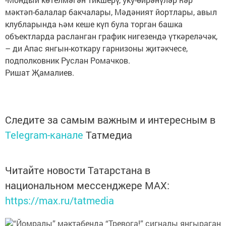
мәктәп-балалар бакчалары, Мәдәният йортлары, авыл
клубларында һәм кеше күп була торган башка
объектларда расланган график нигезендә үткәреләчәк,
– ди Апас янгын-коткару гарнизоны җитәкчесе,
подполковник Руслан Ромачков.
Ришат Җамалиев.
Следите за самым важным и интересным в
Telegram-канале
Татмедиа
Читайте новости Татарстана в
национальном мессенджере MАХ:
https://max.ru/tatmedia