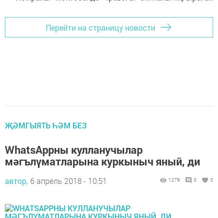
Перейти на страницу новости
ҖӘМГЫЯТЬ ҺӘМ БЕЗ
WhatsAppны кулланучылар
мәгълүматларына куркыныч яный, ди
автор,
6 апрель 2018 - 10:51
1279
0
0