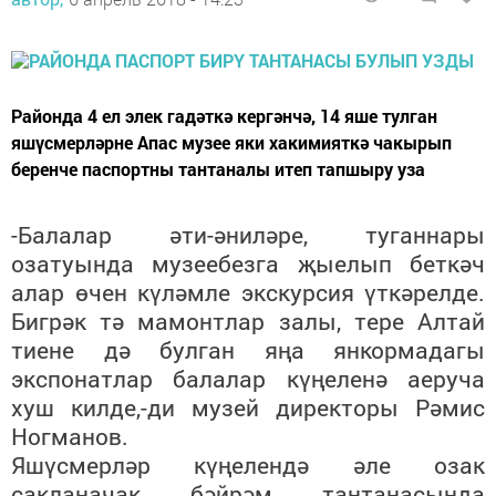
Районда 4 ел элек гадәткә кергәнчә, 14 яше тулган
яшүсмерләрне Апас музее яки хакимияткә чакырып
беренче паспортны тантаналы итеп тапшыру уза
-Балалар әти-әниләре, туганнары
озатуында музеебезга җыелып беткәч
алар өчен күләмле экскурсия үткәрелде.
Бигрәк тә мамонтлар залы, тере Алтай
тиене дә булган яңа янкормадагы
экспонатлар балалар күңеленә аеруча
хуш килде,-ди музей директоры Рәмис
Ногманов.
Яшүсмерләр күңелендә әле озак
сакланачак бәйрәм тантанасында