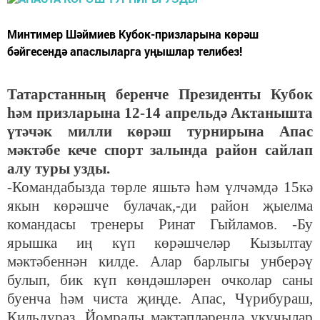
Минтимер Шәймиев Кубок-призларына көрәш
бәйгесендә апаслыларга уңышлар телибез!
Татарстанның беренче Президенты Кубок
һәм призларына 12-14 апрельдә Актанышта
үтәчәк милли көрәш турнирына Апас
мәктәбе кече спорт залында район сайлап
алу туры узды.
-Командабызда төрле яшьтә һәм үлчәмдә 15кә
якын көрәшче булачак,-ди район җыелма
командасы тренеры Ринат Гыйламов. -Бу
ярышка иң күп көрәшчеләр Кызылтау
мәктәбеннән килде. Алар барлыгы унберәү
булып, бик күп көндәшләрен очколар саны
буенча һәм чиста җиңде. Апас, Чүрибураш,
Кильдураз, Йомралы мәктәпләрендә укучылар