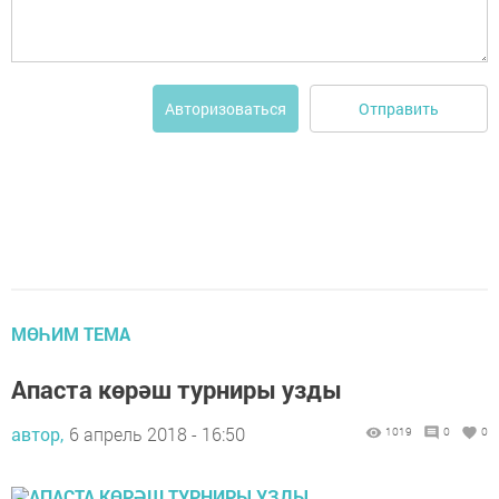
Отправить
Авторизоваться
МӨҺИМ ТЕМА
Апаста көрәш турниры узды
автор,
6 апрель 2018 - 16:50
1019
0
0