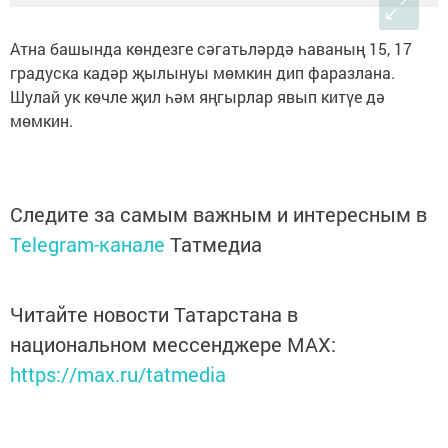
Атна башында көндезге сәгатьләрдә һаваның 15, 17
градуска кадәр җылынуы мөмкин дип фаразлана.
Шулай ук көчле җил һәм яңгырлар явып китүе дә
мөмкин.
Следите за самым важным и интересным в
Telegram-канале
Татмедиа
Читайте новости Татарстана в
национальном мессенджере MАХ:
https://max.ru/tatmedia