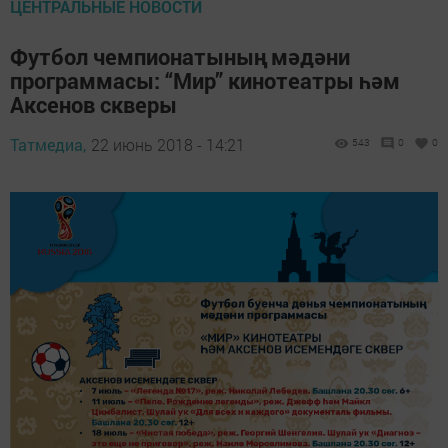
ЦЕНТРАЛЬНЫЕ НОВОСТИ
Футбол чемпионатының мәдәни
программасы: “Мир” кинотеатры һәм
Аксенов скверы
Татмедиа,
22 июнь 2018 - 14:21
543
0
0