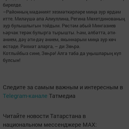
бирелде.
–Районның мәдәният хезмәткәрләре миңа зур ярдәм
итте. Миләүшә апа Алиуллина, Регина Мөхетдинованың
зур булышлыгын тойдым. Рөстәм абый Мингазиев
һәрчак терәк булырга тырышты. Һәм, әлбәттә, әти-
әнием, дәү әти-дәү әнием, якыннарым миңа зур көч
өстәде. Рәхмәт аларга, – ди Зөһрә.
Котлыйбыз сине, Зөһрә! Алга таба да уңышларың күп
булсын!
Следите за самым важным и интересным в
Telegram-канале
Татмедиа
Читайте новости Татарстана в
национальном мессенджере MАХ: