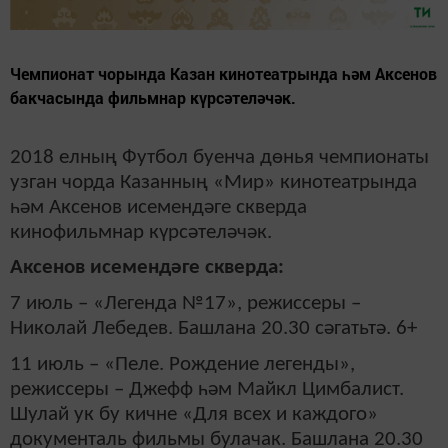
Чемпионат чорында Казан кинотеатрында һәм Аксенов
бакчасында фильмнар күрсәтеләчәк.
2018 елның Футбол буенча дөнья чемпионаты
узган чорда Казанның «Мир» кинотеатрында
һәм Аксенов исемендәге скверда
кинофильмнар күрсәтеләчәк.
Аксенов исемендәге скверда:
7 июль – «Легенда №17», режиссеры –
Николай Лебедев. Башлана 20.30 сәгатьтә. 6+
11 июль – «Пеле. Рождение легенды»,
режиссеры – Джефф һәм Майкл Цимбалист.
Шулай ук бу кичне «Для всех и каждого»
документаль фильмы булачак. Башлана 20.30