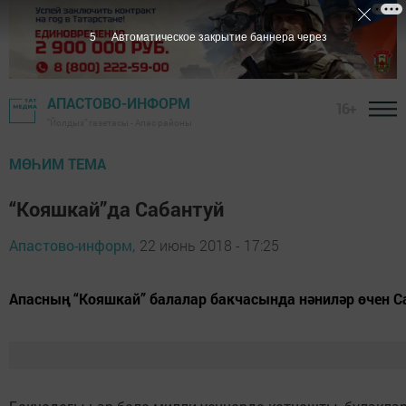
4
Автоматическое закрытие баннера через
АПАСТОВО-ИНФОРМ
16+
"Йолдыз" газетасы - Апас районы
МӨҺИМ ТЕМА
“Кояшкай”да Сабантуй
Апастово-информ,
22 июнь 2018 - 17:25
Апасның “Кояшкай” балалар бакчасында нәниләр өчен С