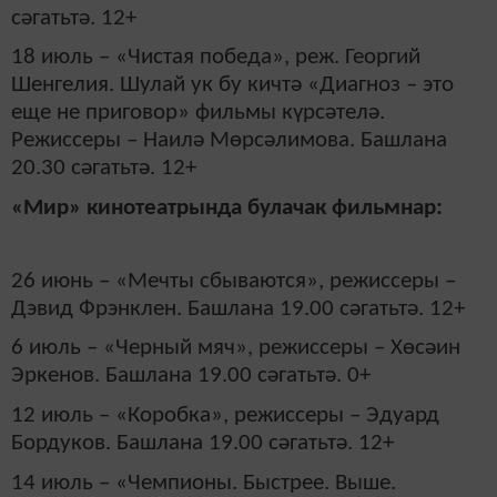
сәгатьтә. 12+
18 июль – «Чистая победа», реж. Георгий
Шенгелия. Шулай ук бу кичтә «Диагноз – это
еще не приговор» фильмы күрсәтелә.
Режиссеры – Наилә Мөрсәлимова. Башлана
20.30 сәгатьтә. 12+
«Мир» кинотеатрында булачак фильмнар:
26 июнь – «Мечты сбываются», режиссеры –
Дэвид Фрэнклен. Башлана 19.00 сәгатьтә. 12+
6 июль – «Черный мяч», режиссеры – Хөсәин
Эркенов. Башлана 19.00 сәгатьтә. 0+
12 июль – «Коробка», режиссеры – Эдуард
Бордуков. Башлана 19.00 сәгатьтә. 12+
14 июль – «Чемпионы. Быстрее. Выше.