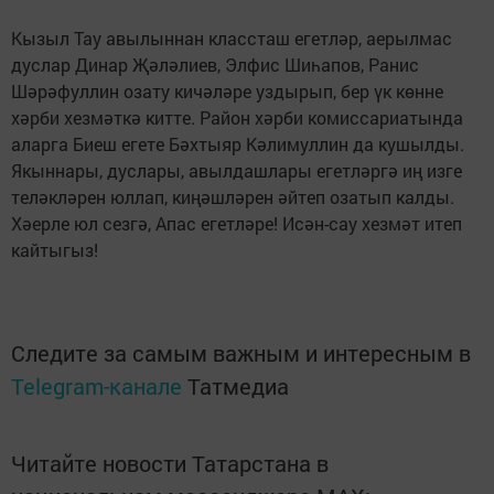
Кызыл Тау авылыннан классташ егетләр, аерылмас
дуслар Динар Җәләлиев, Элфис Шиһапов, Ранис
Шәрәфуллин озату кичәләре уздырып, бер үк көнне
хәрби хезмәткә китте. Район хәрби комиссариатында
аларга Биеш егете Бәхтыяр Кәлимуллин да кушылды.
Якыннары, дуслары, авылдашлары егетләргә иң изге
теләкләрен юллап, киңәшләрен әйтеп озатып калды.
Хәерле юл сезгә, Апас егетләре! Исән-сау хезмәт итеп
кайтыгыз!
Следите за самым важным и интересным в
Telegram-канале
Татмедиа
Читайте новости Татарстана в