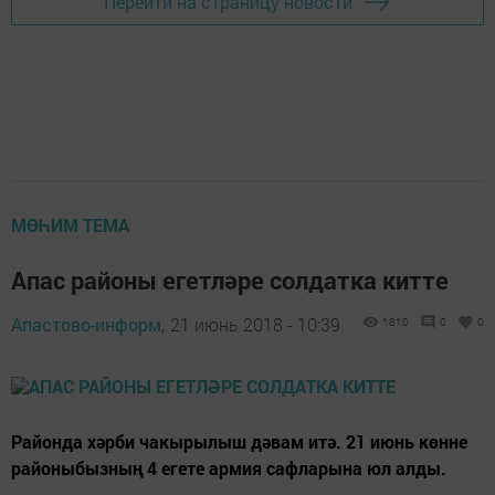
Перейти на страницу новости
МӨҺИМ ТЕМА
Апас районы егетләре солдатка китте
Апастово-информ,
21 июнь 2018 - 10:39
1810
0
0
Районда хәрби чакырылыш дәвам итә. 21 июнь көнне
районыбызның 4 егете армия сафларына юл алды.