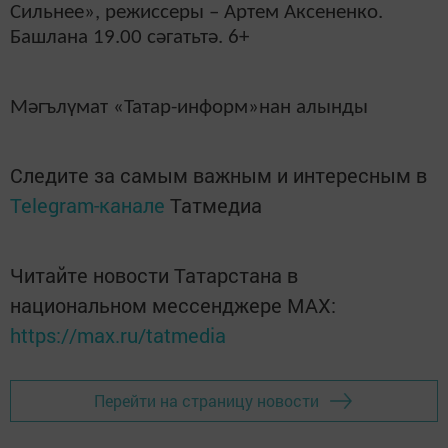
Сильнее», режиссеры – Артем Аксененко.
Башлана 19.00 сәгатьтә. 6+
Мәгълүмат «Татар-информ»нан алынды
Следите за самым важным и интересным в
Telegram-канале
Татмедиа
Читайте новости Татарстана в
национальном мессенджере MАХ:
https://max.ru/tatmedia
Перейти на страницу новости