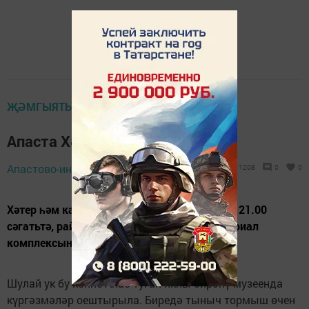
ҖӘМГЫЯТЬ ҺӘМ БЕЗ
Апаста Хәтер көне уза
Апастово-информ,
21 июнь 2018 - 11:25
1208
0
0
Хәтер һәм кайгы көне уңаеннан, 22 июньдә, 21.00
сәгатьтә, район үзәгендәге Батырлар Мемориал
комплексында Хәтер көне уза.
Шулай ук бу көнне Апас туган якны өйрәнү музеенда
күргәзмәләр оештырыла. Биредә тыныч тормыш өчен