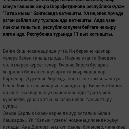
моңга гашыйк Зөһрә Шәрәфетдинова республикакүләм
“Татар кызы“ бәйгесендә катнашты. Ул иң элек Арчада
узган сайлап алу турларында катнашты. Анда үзен
лаеклы танытып, республикакүләм бәйгегә чакыру
алган иде. Республика турында 11 кыз катнашты.
Бәйге биш номинациядә үтте. Иң беренче кызлар
үзләре белән таныштырды. Икенче этапта биюдәге
сәләтләрен күрсәттеләр. Өченче бирем буларак,
жюрилар биргән сорауларга тапкыр җаваплар
бирделәр. Дүртенче биремдә спорт костюмы һәм туп
белән бию осталыкларын сынадылар. Бишенче бирем -
өй эше - кызларның үз районнарында туып-үскән
күренекле, үрнәк хатын-кызлар белән таныштыру
булды.
Зөһрә барлык биремнәрне дә зур осталык белән
башкарды. Ул “Халык гүзәле“ номинациясендә җиңү
яулады. Аңа Диплом һәм күп санлы бүләкләр, чәчәкләр