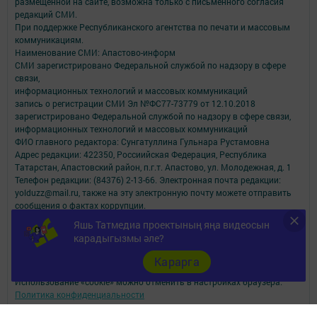
размещенной на сайте, возможна только с письменного согласия
редакций СМИ.
При поддержке Республиканского агентства по печати и массовым
коммуникациям.
Наименование СМИ: Апастово-информ
СМИ зарегистрировано Федеральной службой по надзору в сфере
связи,
информационных технологий и массовых коммуникаций
запись о регистрации СМИ Эл №ФС77-73779 от 12.10.2018
зарегистрировано Федеральной службой по надзору в сфере связи,
информационных технологий и массовых коммуникаций
ФИО главного редактора: Сунгатуллина Гульнара Рустамовна
Адрес редакции: 422350, Россиийская Федерация, Республика
Татарстан, Апастовский район, п.г.т. Апастово, ул. Молодежная, д. 1
Телефон редакции: (84376) 2-13-66. Электронная почта редакции:
yolduzz@mail.ru, также на эту электронную почту можете отправить
сообщения о фактах коррупции.
Учредитель СМИ: АО «ТАТМЕДИА»
Яшь Татмедиа проектының яңа видеосын
карадыгызмы әле?
Антикоррупционная политика
АО «ТАТМЕДИА» использует «cookie»
для персонализации сервисов и
Карарга
удобства пользователей сайтом.
Использование «cookie» можно отменить в настройках браузера.
Политика конфиденциальности