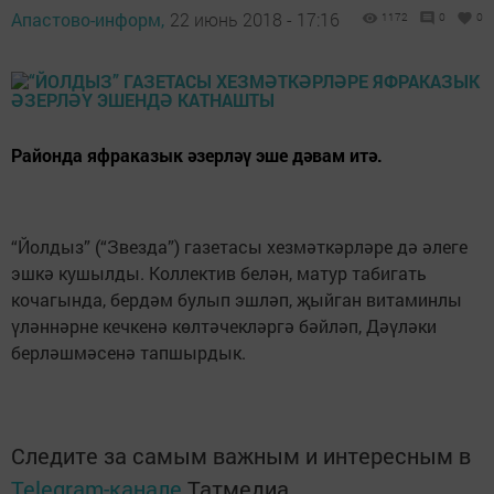
Апастово-информ,
22 июнь 2018 - 17:16
1172
0
0
Районда яфраказык әзерләү эше дәвам итә.
“Йолдыз” (“Звезда”) газетасы хезмәткәрләре дә әлеге
эшкә кушылды. Коллектив белән, матур табигать
кочагында, бердәм булып эшләп, җыйган витаминлы
үләннәрне кечкенә көлтәчекләргә бәйләп, Дәүләки
берләшмәсенә тапшырдык.
Следите за самым важным и интересным в
Telegram-канале
Татмедиа