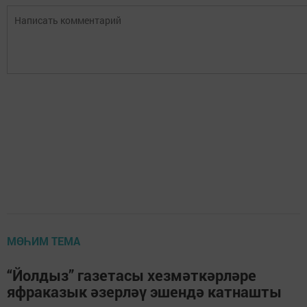
МӨҺИМ ТЕМА
“Йолдыз” газетасы хезмәткәрләре
яфраказык әзерләү эшендә катнашты