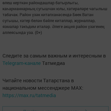
өлеш керткән райондашлар батырлыгы,
каһарманнарның сугышчан юлы, хатирәләре чагылыш
табачак. Район үзәк китапханәсендә Бөек Ватан
сугышы, хәтер белән бәйле китаплар, журналлар,
язмалар тәкъдим итәләр. Әлеге акция район үзәгенең
аллеясында уза. (0+)
Следите за самым важным и интересным в
Telegram-канале
Татмедиа
Читайте новости Татарстана в
национальном мессенджере MАХ:
https://max.ru/tatmedia