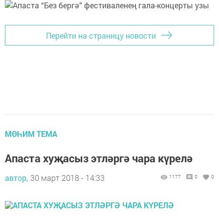
Перейти на страницу новости
МӨҺИМ ТЕМА
Апаста хуҗасыз этләргә чара күрелә
автор,
30 март 2018 - 14:33
1177
0
0