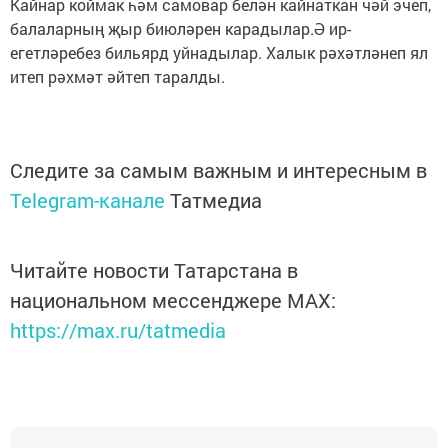
Кайнар коймак һәм самовар белән кайнаткан чәй эчеп,
балаларның җыр биюләрен карадылар.Ә ир-
егетләребез бильярд уйнадылар. Халык рәхәтләнеп ял
итеп рәхмәт әйтеп таралды.
Следите за самым важным и интересным в
Telegram-канале
Татмедиа
Читайте новости Татарстана в
национальном мессенджере MАХ:
https://max.ru/tatmedia