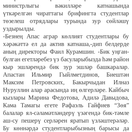
министрлыгы вәкилләре катнашында
үткәрелгән чираттагы брифингта студентлар
төзелеш отрядлары турында зур сөйләшү
уздырылды.
-Безнең Апас аграр көллият студентлары бу
хәрәкәттә ел да актив катнаша,-дип белдерде
аның директоры Фаил Курамшин. -Бик уңган-
булган егетләребез үз басуларыбызда һәм район
кыр эшләрендә бик зур эшләр башкаралар.
Апастан Ильмир Гыйлметдинов, Биештән
Максим Петровских, Бакырчыдан Илназ
Нуруллин алар арасында иң өлгерләре. Кайбыч
кызлары Марина Федотова, Адилә Давыдова,
Кама Тамагы егете Рафаэль Гайфиев “Зөя”
балалар ял-сәламәтләндерү үзәгендә бик-тәмле
аш-су пешерү серләрен яратып үзләштерәләр.
Бу көннәрдә студентларыбызның барысы да