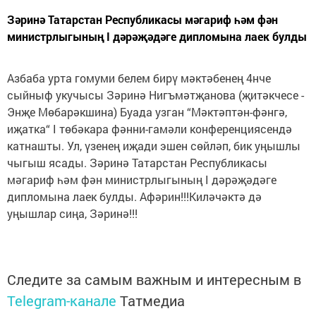
Зәринә Татарстан Республикасы мәгариф һәм фән
министрлыгының I дәрәҗәдәге дипломына лаек булды
Азбаба урта гомуми белем бирү мәктәбенең 4нче
сыйныф укучысы Зәринә Нигъмәтҗанова (җитәкчесе -
Энҗе Мөбарәкшина) Буада узган “Мәктәптән-фәнгә,
иҗатка“ I төбәкара фәнни-гамәли конференциясендә
катнашты. Ул, үзенең иҗади эшен сөйләп, бик уңышлы
чыгыш ясады. Зәринә Татарстан Республикасы
мәгариф һәм фән министрлыгының I дәрәҗәдәге
дипломына лаек булды. Афәрин!!!Киләчәктә дә
уңышлар сиңа, Зәринә!!!
Следите за самым важным и интересным в
Telegram-канале
Татмедиа