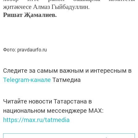
җитәкчесе Алмаз Гыйбадуллин.
Ришат Җамалиев.
Фото: pravdaurfo.ru
Следите за самым важным и интересным в
Telegram-канале
Татмедиа
Читайте новости Татарстана в
национальном мессенджере MАХ:
https://max.ru/tatmedia