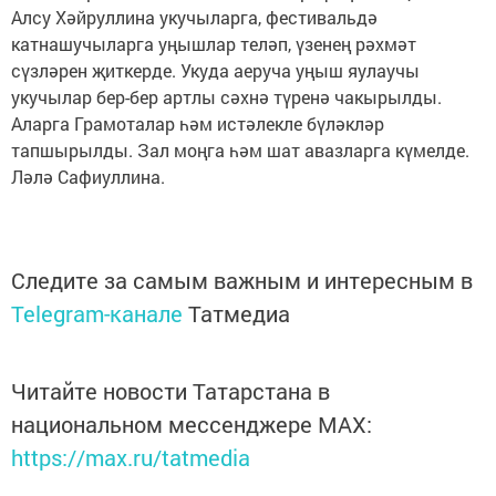
Алсу Хәйруллина укучыларга, фестивальдә
катнашучыларга уңышлар теләп, үзенең рәхмәт
сүзләрен җиткерде. Укуда аеруча уңыш яулаучы
укучылар бер-бер артлы сәхнә түренә чакырылды.
Аларга Грамоталар һәм истәлекле бүләкләр
тапшырылды. Зал моңга һәм шат авазларга күмелде.
Ләлә Сафиуллина.
Следите за самым важным и интересным в
Telegram-канале
Татмедиа
Читайте новости Татарстана в
национальном мессенджере MАХ:
https://max.ru/tatmedia