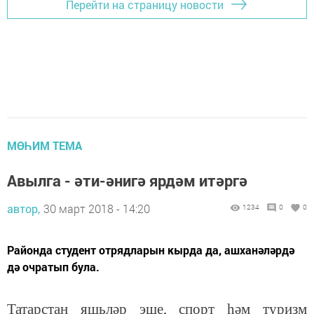
Перейти на страницу новости
МӨҺИМ ТЕМА
Авылга - әти-әнигә ярдәм итәргә
автор,
30 март 2018 - 14:20
1234
0
0
Районда студент отрядларын кырда да, ашханәләрдә
дә очратып була.
Татарстан яшьләр эше, спорт һәм туризм