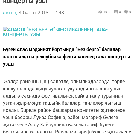
концерты узы
автор,
30 март 2018 - 14:48
1613
0
0
Бүген Апас мәдәният йортында “Без бергә” балалар
халык иҗаты республика фестиваленең гала-концерты
узды
Залда районның иң сәләтле, олимпиадаларда, төрле
конкурсларда җиңү яулаган уку алдынгылары урын
алды, ә сәхнәдә фестивальнең сайлап-алу турыннан
узган җыр-моңга гашыйк балалар, гаиләләр чыгыш
ясады. Биредә район башкарма комитеты җитәкчесе
урынбасары Луиза Сафина, район мәгариф бүлеге
җитәкчесе Алсу Хәйруллина һәм мәгариф бүлеге
белгечләре катнашты. Район мәгариф бүлеге җитәкчесе