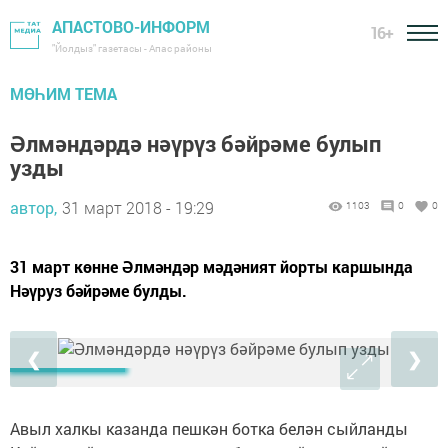
АПАСТОВО-ИНФОРМ
16+
"Йолдыз" газетасы - Апас районы
МӨҺИМ ТЕМА
Әлмәндәрдә нәүрүз бәйрәме булып
узды
автор,
31 март 2018 - 19:29
1103
0
0
31 март көнне Әлмәндәр мәдәният йорты каршында
Нәүруз бәйрәме булды.
❮
❯
Авыл халкы казанда пешкән ботка белән сыйланды