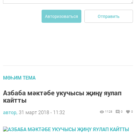
Отправить
Авторизоваться
МӨҺИМ ТЕМА
Азбаба мәктәбе укучысы җиңү яулап
кайтты
автор,
31 март 2018 - 11:32
1128
0
0