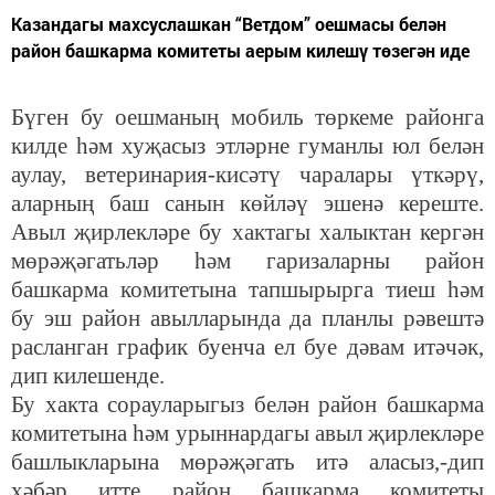
Казандагы махсуслашкан “Ветдом” оешмасы белән
район башкарма комитеты аерым килешү төзегән иде
Бүген бу оешманың мобиль төркеме районга
килде һәм хуҗасыз этләрне гуманлы юл белән
аулау, ветеринария-кисәтү чаралары үткәрү,
аларның баш санын көйләү эшенә кереште.
Авыл җирлекләре бу хактагы халыктан кергән
мөрәҗәгатьләр һәм гаризаларны район
башкарма комитетына тапшырырга тиеш һәм
бу эш район авылларында да планлы рәвештә
расланган график буенча ел буе дәвам итәчәк,
дип килешенде.
Бу хакта сорауларыгыз белән район башкарма
комитетына һәм урыннардагы авыл җирлекләре
башлыкларына мөрәҗәгать итә аласыз,-дип
хәбәр итте район башкарма комитеты