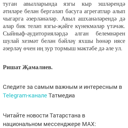
туган авылларында язгы кыр эшләрендә
әтиләре белән бергәләп басуга агрегатлар алып
чыгарга әзерләнәләр. Авыл ашханәләрендә дә
алар бик теләп язгы-җәйге күнекмәләр үтәчәк.
Сыйныф-аудиторияләрдә алган белемнәрен
шулай хезмәт белән бәйләү яхшы һөнәр иясе
әзерләү өчен иң зур тормыш мәктәбе дә әле ул.
Ришат Җамалиев.
Следите за самым важным и интересным в
Telegram-канале
Татмедиа
Читайте новости Татарстана в
национальном мессенджере MАХ: