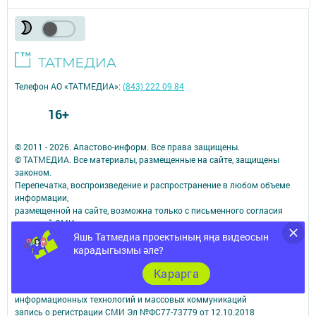
Телефон АО «ТАТМЕДИА»:
(843) 222 09 84
16+
© 2011 - 2026. Апастово-информ. Все права защищены.
© ТАТМЕДИА. Все материалы, размещенные на сайте, защищены
законом.
Перепечатка, воспроизведение и распространение в любом объеме
информации,
размещенной на сайте, возможна только с письменного согласия
редакций СМИ.
Яшь Татмедиа проектының яңа видеосын
При поддержке Республиканского агентства по печати и массовым
коммуникациям.
карадыгызмы әле?
Наименование СМИ: Апастово-информ
Карарга
СМИ зарегистрировано Федеральной службой по надзору в сфере
связи,
информационных технологий и массовых коммуникаций
запись о регистрации СМИ Эл №ФС77-73779 от 12.10.2018