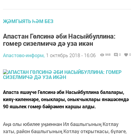
ҖӘМГЫЯТЬ ҺӘМ БЕЗ
Апастан Гөлсинә әби Насыйбуллина:
гомер сизелмичә дә уза икән
Апастово-информ,
1 октябрь 2018 - 16:06
968
0
0
Апаста яшәүче Гөлсинә әби Насыйбуллина балалары,
кияү-киленнәре, оныклары, оныкчыклары янәшәсендә
90 яшьлек гомер бәйрәмен каршы алды.
Аңа олы юбилее уңаеннан Ил башлыгының Котлау
хаты, район башлыгының Котлау открыткасы, бүләге,