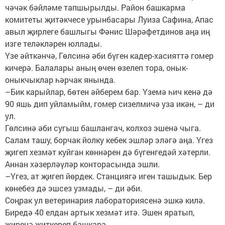
чәчәк бәйләме тапшырылды. Район башкарма
комитеты җитәкчесе урынбасары Луиза Сафина, Апас
авыл җирлеге башлыгы Фәнис Шәрәфетдинов аңа иң
изге теләкләрен юллады.
Үзе әйткәнчә, Гөлсинә әби бүген кадер-хасияттә гомер
кичерә. Балалары аның өчен өзелеп тора, онык-
оныкчыклар һәрчак янында.
–Бик карыйлар, бөтен әйберем бар. Үземә һич кенә дә
90 яшь дип уйламыйм, гомер сизелмичә уза икән, – ди
ул.
Гөлсинә әби сугыш башлангач, колхоз эшенә чыга.
Салам ташу, борчак йолку кебек эшләр эләгә аңа. Үгез
җигеп хезмәт куйган көннәрен дә бүгенгедәй хәтерли.
Аннан хәзерләүләр конторасында эшли.
–Үгез, ат җигеп йөрдек. Станциягә иген ташыдык. Бер
көнебез дә эшсез узмады, – ди әби.
Соңрак ул ветеринария лабораториясенә эшкә килә.
Биредә 40 елдан артык хезмәт итә. Эшен яратып,
җиренә җиткереп башкара.