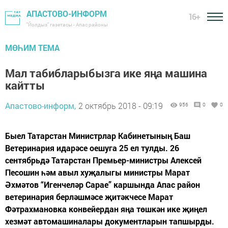
АПАСТОВО-ИНФОРМ
16+
"Йолдыз" газетасы - Апас районы
МӨҺИМ ТЕМА
Мал табибларыбызга ике яңа машина
кайтты
Апастово-информ,
2 октябрь 2018 - 09:19
956
0
0
Быел Татарстан Министрлар Кабинетының Баш
Ветеринария идарәсе оешуга 25 ел тулды. 26
сентябрьдә Татарстан Премьер-министры Алексей
Песошин һәм авыл хуҗалыгы министры Марат
Әхмәтов “Игенчеләр Сарае” каршында Апас район
ветеринария берләшмәсе җитәкчесе Марат
Фәтрахмановка конвейердан яңа төшкән ике җиңел
хезмәт автомашиналары документларын тапшырды.