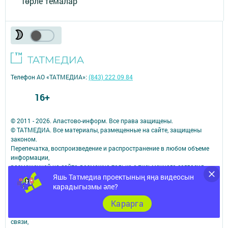
Төрле темалар
Телефон АО «ТАТМЕДИА»:
(843) 222 09 84
16+
© 2011 - 2026. Апастово-информ. Все права защищены.
© ТАТМЕДИА. Все материалы, размещенные на сайте, защищены
законом.
Перепечатка, воспроизведение и распространение в любом объеме
информации,
размещенной на сайте, возможна только с письменного согласия
редакций СМИ.
Яшь Татмедиа проектының яңа видеосын
При поддержке Республиканского агентства по печати и массовым
карадыгызмы әле?
коммуникациям.
Карарга
Наименование СМИ: Апастово-информ
СМИ зарегистрировано Федеральной службой по надзору в сфере
связи,