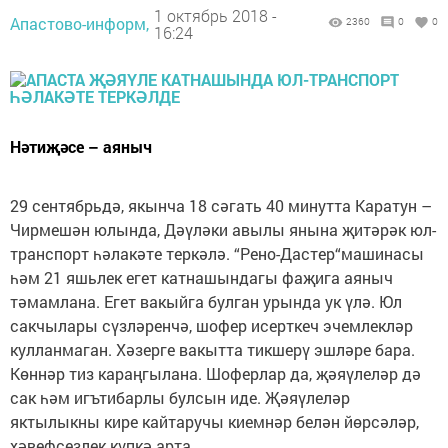
1 октябрь 2018 -
Апастово-информ,
2360
0
0
16:24
Нәтиҗәсе – аяныч
29 сентябрьдә, якынча 18 сәгать 40 минутта Каратун –
Чирмешән юлында, Дәүләки авылы янына җитәрәк юл-
транспорт һәлакәте теркәлә. “Рено-Дастер“машинасы
һәм 21 яшьлек егет катнашындагы фаҗига аяныч
тәмамлана. Егет вакыйга булган урында ук үлә. Юл
сакчылары сүзләренчә, шофер исерткеч эчемлекләр
кулланмаган. Хәзерге вакытта тикшерү эшләре бара.
Көннәр тиз караңгылана. Шоферлар да, җәяүлеләр дә
сак һәм игътибарлы булсын иде. Җәяүлеләр
яктылыкны кире кайтаручы киемнәр белән йөрсәләр,
хәвефсезлек күпкә арта.