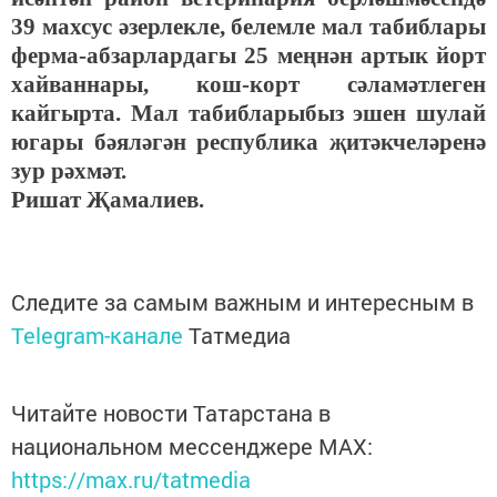
39 махсус әзерлекле, белемле мал табиблары
ферма-абзарлардагы 25 меңнән артык йорт
хайваннары, кош-корт сәламәтлеген
кайгырта. Мал табибларыбыз эшен шулай
югары бәяләгән республика җитәкчеләренә
зур рәхмәт.
Ришат Җамалиев.
Следите за самым важным и интересным в
Telegram-канале
Татмедиа
Читайте новости Татарстана в
национальном мессенджере MАХ:
https://max.ru/tatmedia