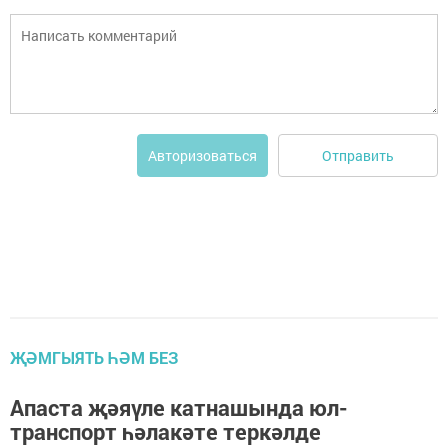
Отправить
Авторизоваться
ҖӘМГЫЯТЬ ҺӘМ БЕЗ
Апаста җәяүле катнашында юл-
транспорт һәлакәте теркәлде