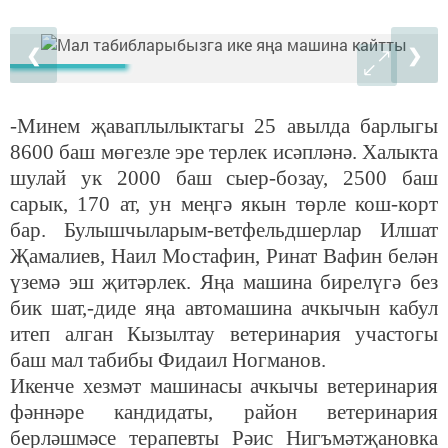
❮
❯
-Минем җаваплылыктагы 25 авылда барлыгы
8600 баш мөгезле эре терлек исәпләнә. Халыкта
шулай ук 2000 баш сыер-бозау, 2500 баш
сарык, 170 ат, ун меңгә якын төрле кош-корт
бар. Булышчыларым-ветфельдшерлар Илшат
Җамалиев, Наил Мостафин, Ринат Вафин белән
үземә эш җитәрлек. Яңа машина бирелүгә без
бик шат,-диде яңа автомашина ачкычын кабул
итеп алган Кызылтау ветеринария участогы
баш мал табибы Фидаил Ногманов.
Икенче хезмәт машинасы ачкычы ветеринария
фәннәре кандидаты, район ветеринария
берләшмәсе терапевты Рәис Нигъмәтҗановка