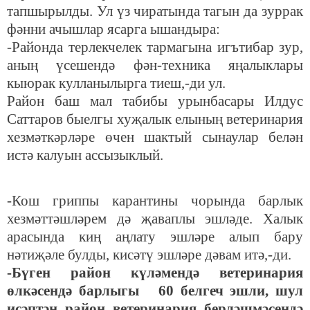
тапшырылды. Ул үз чиратында тагын да зуррак
фәнни ачышлар ясарга ышандыра:
-Районда терлекчелек тармагына игътибар зур,
аның үсешендә фән-техника яңалыклары
кыюрак кулланылырга тиеш,-ди ул.
Район баш мал табибы урынбасары Илдус
Саттаров быелгы хуҗалык елының ветеринария
хезмәткәрләре өчен шактый сынаулар белән
истә калуын ассызыклый.
-Кош гриппы карантины чорында барлык
хезмәттәшләрем дә җаваплы эшләде. Халык
арасында киң аңлату эшләре алып бару
нәтиҗәле булды, кисәтү эшләре дәвам итә,-ди.
-Бүген район күләмендә ветеринария
өлкәсендә барлыгы 60 белгеч эшли, шул
исәптән район ветеринария берләшмәсендә