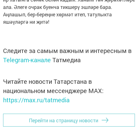
ала. Әлеге очрак буенча тикшерү эшләре бара.
Аңлашып, бер-береңне хөрмәт итеп, татулыкта
яшәүләргә ни җитә!
Следите за самым важным и интересным в
Telegram-канале
Татмедиа
Читайте новости Татарстана в
национальном мессенджере MАХ:
https://max.ru/tatmedia
Перейти на страницу новости