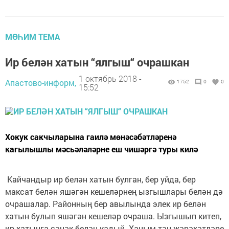
МӨҺИМ ТЕМА
Ир белән хатын “ялгыш“ очрашкан
1 октябрь 2018 -
Апастово-информ,
1752
0
0
15:52
Хокук сакчыларына гаилә мөнәсәбәтләренә
кагылышлы мәсьәләләрне еш чишәргә туры килә
Кайчандыр ир белән хатын булган, бер уйда, бер
максат белән яшәгән кешеләрнең ызгышлары белән дә
очрашалар. Районның бер авылында элек ир белән
хатын булып яшәгән кешеләр очраша. Ызгышып китеп,
ир хатынга сәнәк белән кадый. Ханым тән җәрәхәтләре