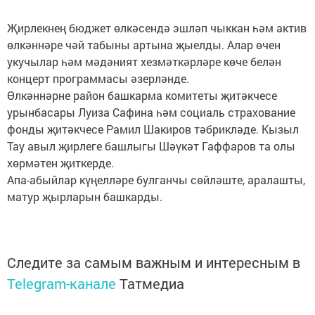
Җирлекнең бюджет өлкәсендә эшләп чыккан һәм актив
өлкәннәре чәй табыны артына җыелды. Алар өчен
укучылар һәм мәдәният хезмәткәрләре көче белән
концерт программасы әзерләнде.
Өлкәннәрне район башкарма комитеты җитәкчесе
урынбасары Луиза Сафина һәм социаль страхование
фонды җитәкчесе Рамил Шакиров тәбрикләде. Кызыл
Тау авыл җирлеге башлыгы Шәүкәт Гаффаров та олы
хөрмәтен җиткерде.
Апа-абыйлар күңелләре булганчы сөйләште, аралашты,
матур җырларын башкарды.
Следите за самым важным и интересным в
Telegram-канале
Татмедиа