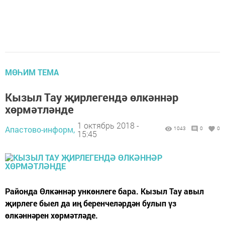
МӨҺИМ ТЕМА
Кызыл Тау җирлегендә өлкәннәр
хөрмәтләнде
1 октябрь 2018 -
Апастово-информ,
1043
0
0
15:45
Районда Өлкәннәр ункөнлеге бара. Кызыл Тау авыл
җирлеге быел да иң беренчеләрдән булып үз
өлкәннәрен хөрмәтләде.