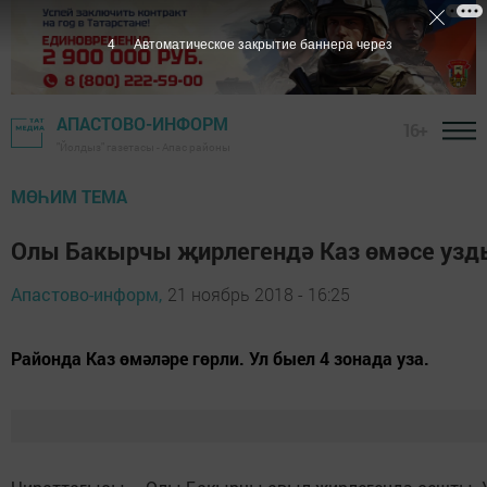
3
Автоматическое закрытие баннера через
АПАСТОВО-ИНФОРМ
16+
"Йолдыз" газетасы - Апас районы
МӨҺИМ ТЕМА
Олы Бакырчы җирлегендә Каз өмәсе узд
Апастово-информ,
21 ноябрь 2018 - 16:25
Районда Каз өмәләре гөрли. Ул быел 4 зонада уза.