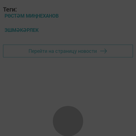
Теги:
РӨСТӘМ МИҢНЕХАНОВ
ЭШМӘКӘРЛЕК
Перейти на страницу новости