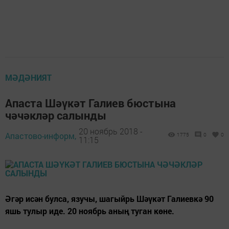
МӘДӘНИЯТ
Апаста Шәүкәт Галиев бюстына
чәчәкләр салынды
20 ноябрь 2018 -
Апастово-информ,
1775
0
0
11:15
Әгәр исән булса, язучы, шагыйрь Шәүкәт Галиевкә 90
яшь тулыр иде. 20 ноябрь аның туган көне.