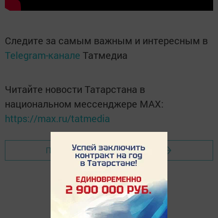
Следите за самым важным и интересным в
Telegram-канале
Татмедиа
Читайте новости Татарстана в
национальном мессенджере MАХ:
https://max.ru/tatmedia
Перейти на страницу новости