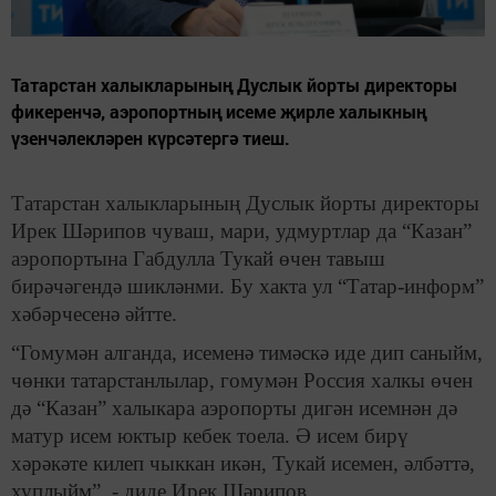
Татарстан халыкларының Дуслык йорты директоры
фикеренчә, аэропортның исеме җирле халыкның
үзенчәлекләрен күрсәтергә тиеш.
Татарстан халыкларының Дуслык йорты директоры
Ирек Шәрипов чуваш, мари, удмуртлар да “Казан”
аэропортына Габдулла Тукай өчен тавыш
бирәчәгендә шикләнми. Бу хакта ул “Татар-информ”
хәбәрчесенә әйтте.
“Гомумән алганда, исеменә тимәскә иде дип саныйм,
чөнки татарстанлылар, гомумән Россия халкы өчен
дә “Казан” халыкара аэропорты дигән исемнән дә
матур исем юктыр кебек тоела. Ә исем бирү
хәрәкәте килеп чыккан икән, Тукай исемен, әлбәттә,
хуплыйм”, - диде Ирек Шәрипов.