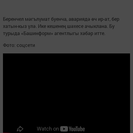
Беренчел мәгълүмат буенча, авариядә өч ир-ат, бер
хатын-кыз үлә. Ике кешенең шәхесе ачыклана. Бу
турыда «Башинформ» агентлыгы хәбәр итте.
Фото: соцсети