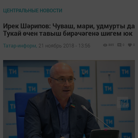
ЦЕНТРАЛЬНЫЕ НОВОСТИ
Ирек Шәрипов: Чуваш, мари, удмурты да
Тукай өчен тавыш бирәчәгенә шигем юк
Татар-информ,
21 ноябрь 2018 - 13:56
885
0
0