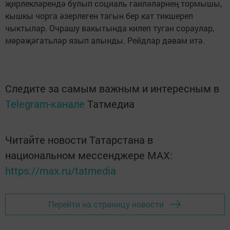
җирлекләрендә булып социаль гаиләләрнең тормышы,
кышкы чорга әзерлеген тагын бер кат тикшереп
чыктылар. Очрашу вакытында килеп туган сораулар,
мөрәҗәгатьләр язып алынды. Рейдлар дәвам итә.
Следите за самым важным и интересным в
Telegram-канале
Татмедиа
Читайте новости Татарстана в
национальном мессенджере MАХ:
https://max.ru/tatmedia
Перейти на страницу новости