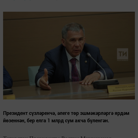
Президент сүзләренчә, әлеге төр эшмәкәрләргә ярдәм
йөзеннән, бер елга 1 млрд сум акча бүленгән.