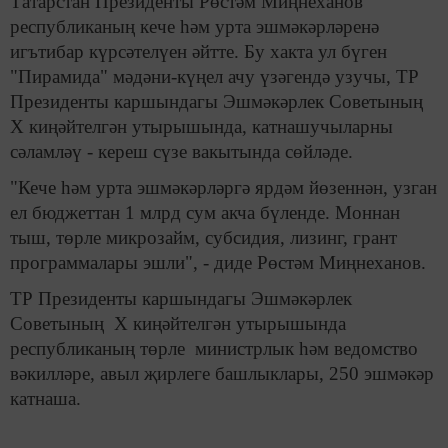
Татарстан Президенты Рөстәм Миңнеханов
республиканың кече һәм урта эшмәкәрләренә
игътибар күрсәтелүен әйтте. Бу хакта ул бүген
"Пирамида" мәдәни-күңел ачу үзәгендә узучы, ТР
Президенты каршындагы Эшмәкәрлек Советының
X киңәйтелгән утырышында, катнашучыларны
сәламләү - кереш сүзе вакытында сөйләде.
"Кече һәм урта эшмәкәрләргә ярдәм йөзеннән, узган
ел бюджеттан 1 млрд сум акча бүленде. Моннан
тыш, төрле микрозайм, субсидия, лизинг, грант
программалары эшли", - диде Рөстәм Миңнеханов.
ТР Президенты каршындагы Эшмәкәрлек
Советының X киңәйтелгән утырышында
республиканың төрле министрлык һәм ведомство
вәкилләре, авыл җирлеге башлыклары, 250 эшмәкәр
катнаша.