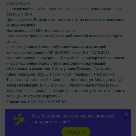
информации,
размещенной на сайте, возможна только с письменного согласия
редакций СМИ.
При поддержке Республиканского агентства по печати и массовым
коммуникациям.
Наименование СМИ: Апастово-информ
СМИ зарегистрировано Федеральной службой по надзору в сфере
связи,
информационных технологий и массовых коммуникаций
запись о регистрации СМИ Эл №ФС77-73779 от 12.10.2018
зарегистрировано Федеральной службой по надзору в сфере связи,
информационных технологий и массовых коммуникаций
ФИО главного редактора: Сунгатуллина Гульнара Рустамовна
Адрес редакции: 422350, Россиийская Федерация, Республика
Татарстан, Апастовский район, п.г.т. Апастово, ул. Молодежная, д. 1
Телефон редакции: (84376) 2-13-66. Электронная почта редакции:
yolduzz@mail.ru, также на эту электронную почту можете отправить
сообщения о фактах коррупции.
Учредитель СМИ: АО «ТАТМЕДИА»
Антикоррупционная политика
Яшь Татмедиа проектының яңа видеосын
АО «ТАТМЕДИА» использует «cookie»
для персонализации сервисов и
карадыгызмы әле?
удобства пользователей сайтом.
Использование «cookie» можно отменить в настройках браузера.
Карарга
Политика конфиденциальности