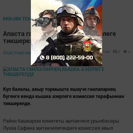
МӨҺИМ ТЕМА
Апаста гаиләләрнең кышка әзерлеге
тикшерелде
20 ноябрь 2018 -
Апастово-информ,
1359
0
0
14:06
Күп балалы, авыр тормышта яшәүче гаиләләрнең
бүгенге көндә кышка әзерлеге комиссия тарафыннан
тикшерелде.
Район башкарма комитеты җитәкчесе урынбасары
Луиза Сафина җитәкчелегендәге комиссия авыл