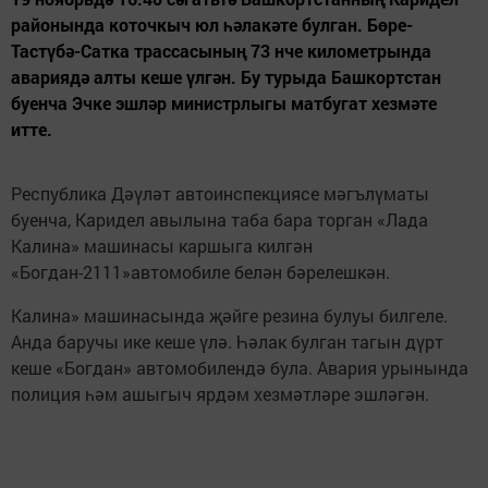
районында коточкыч юл һәлакәте булган. Бөре-
Тастүбә-Сатка трассасының 73 нче километрында
авариядә алты кеше үлгән. Бу турыда Башкортстан
буенча Эчке эшләр министрлыгы матбугат хезмәте
итте.
Республика Дәүләт автоинспекциясе мәгълүматы
буенча, Каридел авылына таба бара торган «Лада
Калина» машинасы каршыга килгән
«Богдан-2111»автомобиле белән бәрелешкән.
Калина» машинасында җәйге резина булуы билгеле.
Анда баручы ике кеше үлә. Һәлак булган тагын дүрт
кеше «Богдан» автомобилендә була. Авария урынында
полиция һәм ашыгыч ярдәм хезмәтләре эшләгән.