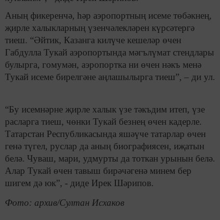
Аның фикеренчә, һәр аэропортның исеме төбәкнең,
җирле халыкларның үзенчәлекләрен күрсәтергә
тиеш. “Әйтик, Казанга килүче кешеләр өчен
Габдулла Тукай аэропортында мәгълүмат стендлары
булырга, гомумән, аэропортка ни өчен нәкъ менә
Тукай исеме бирелгәне аңлашылырга тиеш”, – ди ул.
“Бу исемнәрне җирле халык үзе тәкъдим итеп, үзе
расларга тиеш, чөнки Тукай безнең өчен кадерле.
Татарстан Республикасында яшәүче татарлар өчен
генә түгел, руслар да аның биографиясен, иҗатын
белә. Чуваш, мари, удмурты да тоткан урынын белә.
Алар Тукай өчен тавыш бирәчәгенә минем бер
шигем дә юк”, - диде Ирек Шәрипов.
Фото: архив/Султан Исхаков