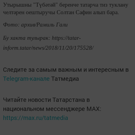
Утырышны "Түбәтәй" беренче татарча тиз туклану
челтәрен оештыручы Солтан Сафин алып бара.
Фото: архив/Рамиль Гали
Бу хакта тулырак: https://tatar-
inform.tatar/news/2018/11/20/175528/
Следите за самым важным и интересным в
Telegram-канале
Татмедиа
Читайте новости Татарстана в
национальном мессенджере MАХ:
https://max.ru/tatmedia