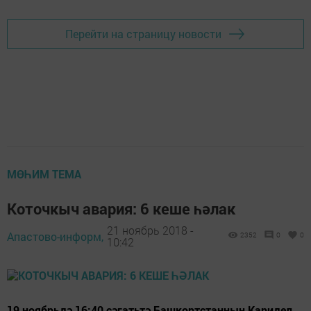
Перейти на страницу новости
МӨҺИМ ТЕМА
Коточкыч авария: 6 кеше һәлак
21 ноябрь 2018 -
Апастово-информ,
2352
0
0
10:42
19 ноябрьдә 16:40 сәгатьтә Башкортстанның Каридел