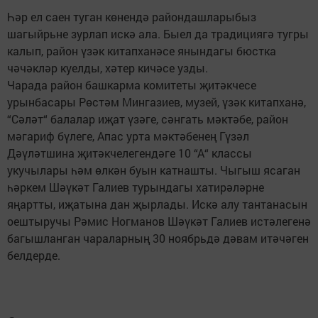
Һәр ел саен туган көнендә райондашларыбыз
шагыйрьне зурлап искә ала. Быел да традициягә тугры
калып, район үзәк китапханәсе янындагы бюстка
чәчәкләр куелды, хәтер кичәсе узды.
Чарада район башкарма комитеты җитәкчесе
урынбасары Рөстәм Мингазиев, музей, үзәк китапханә,
“Сәләт“ балалар иҗат үзәге, сәнгать мәктәбе, район
мәгариф бүлеге, Апас урта мәктәбенең Гүзәл
Дәүләтшина җитәкчелегендәге 10 “А“ классы
укучылары һәм өлкән буын катнашты. Чыгыш ясаган
һәркем Шәүкәт Галиев турындагы хатирәләрне
яңартты, иҗатына дан җырлады. Искә алу тантанасын
оештыручы Рәмис Ногманов Шәүкәт Галиев истәлегенә
багышланган чараларның 30 ноябрьдә дәвам итәчәген
белдерде.