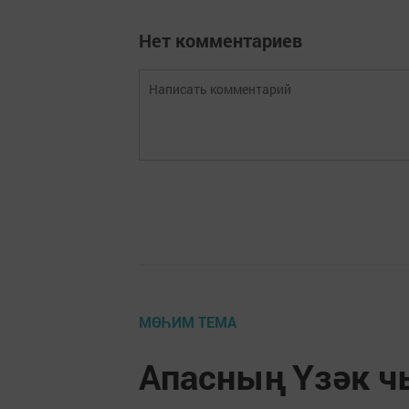
Нет комментариев
МӨҺИМ ТЕМА
Апасның Үзәк 