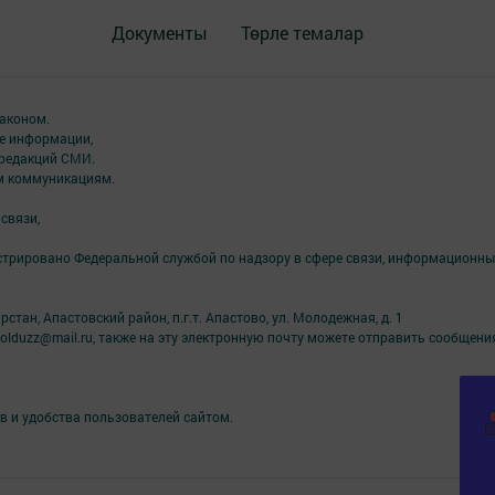
Документы
Төрле темалар
аконом.
ме информации,
 редакций СМИ.
ым коммуникациям.
связи,
стрировано Федеральной службой по надзору в сфере связи, информационны
тан, Апастовский район, п.г.т. Апастово, ул. Молодежная, д. 1
yolduzz@mail.ru, также на эту электронную почту можете отправить сообщени
в и удобства пользователей сайтом.