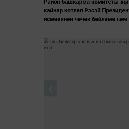
Район башкарма комитеты җи
кайнар котлап Рәсәй Президе
исеменнән чәчәк бәйләме һәм
❮