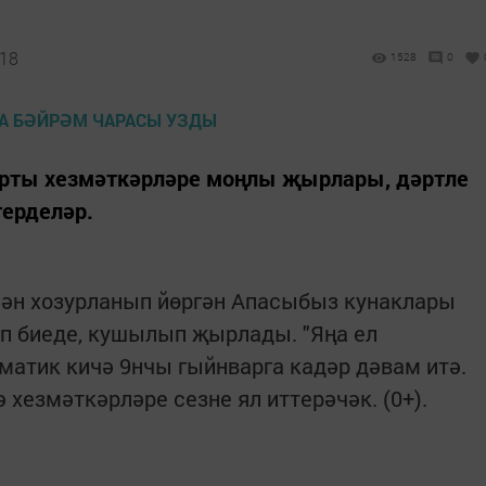
:18
1528
0
орты хезмәткәрләре моңлы җырлары, дәртле
терделәр.
ән хозурланып йөргән Апасыбыз кунаклары
п биеде, кушылып җырлады. "Яңа ел
матик кичә 9нчы гыйнварга кадәр дәвам итә.
 хезмәткәрләре сезне ял иттерәчәк. (0+).