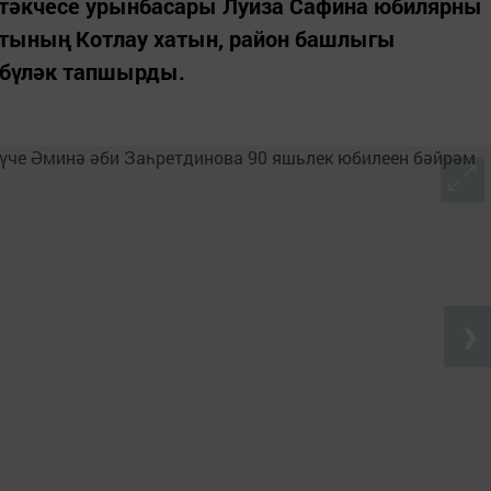
тәкчесе урынбасары Луиза Сафина юбилярны
нтының Котлау хатын, район башлыгы
 бүләк тапшырды.
❯