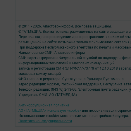
© 2011 - 2026. Апастово-информ. Все права защищены.
© ТАТМЕДИА. Все материалы, размещенные на сайте, защищены з
Перепечатка, воспроизведение и распространение в любом объе
размещенной на сайте, возможна только с письменного согласия
При поддержке Республиканского агентства по печати и массов
Наименование СМИ: Апастово-информ
СМИ зарегистрировано Федеральной службой по надзору в сфере 
информационных технологий и массовых коммуникаций
запись о регистрации СМИ Эл №ФС77-73779 от 12.10.2018 зареги
массовых коммуникаций
ФИО главного редактора: Сунгатуллина Гульнара Рустамовна
Адрес редакции: 422350, Россиийская Федерация, Республика Татарс
Телефон редакции: (84376) 2-13-66. Электронная почта редакции: 
Учредитель СМИ: АО «ТАТМЕДИА»
Антикоррупционная политика
АО «ТАТМЕДИА» использует «cookie»
для персонализации сервисо
Использование «cookie» можно отменить в настройках браузера.
Политика конфиденциальности