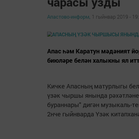
чарасы узды
Апастово-информ,
1 гыйнвар 2019 - 19
Апас һәм Каратун мәдәният й
биюләре белән халыкны ял ит
Кичке Апасның матурлыгы бел
үзәк чыршы янында рәхәтләне
бураннары" дигән музыкаль-те
2нче гыйнварда Үзәк китапханә