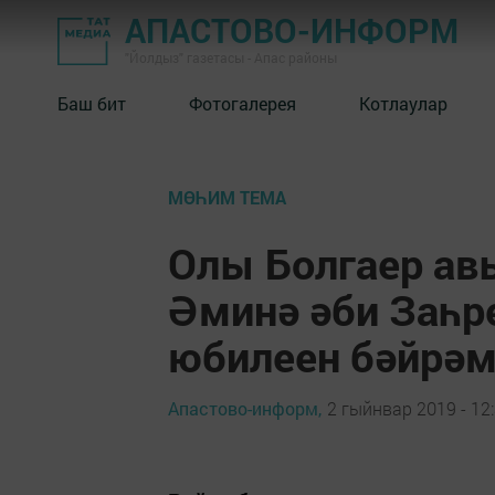
АПАСТОВО-ИНФОРМ
"Йолдыз" газетасы - Апас районы
Баш бит
Фотогалерея
Котлаулар
МӨҺИМ ТЕМА
Олы Болгаер ав
Әминә әби Заһр
юбилеен бәйрәм
Апастово-информ,
2 гыйнвар 2019 - 12