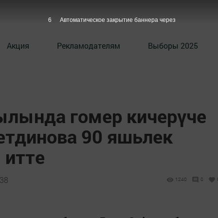
5
Автоматическое закрытие баннера через
Акция
Рекламодателям
Выборы 2025
ылында гомер кичерүче
етдинова 90 яшьлек
 итте
:38
1240
0