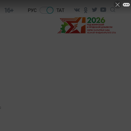
16+
РУС
ТАТ
0