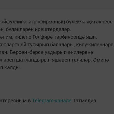
әйфуллина, агрофирманың бүлекчә җитәкчесе
ен, бүләкләрен ирештерделәр.
Хәлим, килене Гөлфирә тәрбиясендә яши.
котларга өй тутырып балалары, кияү-киленнәре
ан. Берсен -берсе уздырып әниләренә
зләрен шатландырып яшәвен телиләр. Әминә
ып калды.
интересным в
Telegram-канале
Татмедиа