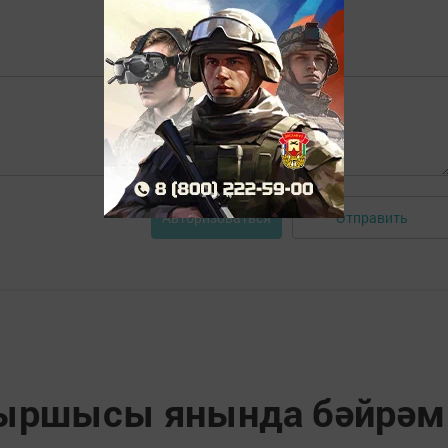
Отправить
Авторизоваться
чыршысы янында бәйрәм