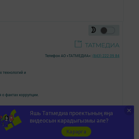
Телефон АО «ТАТМЕДИА»:
(843) 222 09 84
х технологий и
я о фактах коррупции.
Яшь Татмедиа проектының яңа
16+
видеосын карадыгызмы әле?
Карарга