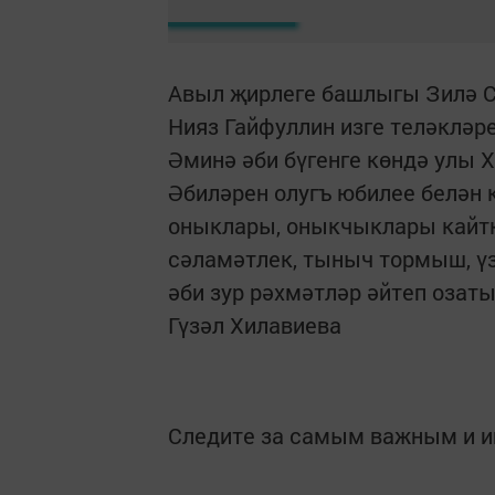
Авыл җирлеге башлыгы Зилә С
Нияз Гайфуллин изге теләкләр
Әминә әби бүгенге көндә улы 
Әбиләрен олугъ юбилее белән 
оныклары, оныкчыклары кайтк
сәламәтлек, тыныч тормыш, ү
әби зур рәхмәтләр әйтеп озат
Гүзәл Хилавиева
Следите за самым важным и 