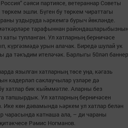
 Россия” сәяси партиясе, ветераннар Советы
төркем эшли. Бүген бу төркем чираттагы
раны уздыруда һәркемгә бурыч йөкләнде.
езмәткәрләре тарафыннан райондашларыбызны
 хаты тупланган. Ул хатларның берничәсе
, күргәзмәдә урын алачак. Биредә шулай ук
ы да тәкъдим ителәчәк. Барлыгы 50ләп банне
ларда язылган хатларның төсе уңа, кәгазь
рын кадерләп саклаучылар үзләре дә
 бу хатлар бик кыйммәтле. Аларны без
га тапшырдык. Ул хатларның берничәсен
. Ике көн дәвамында һәркем ул хатлар белән
р чарасында катнаша ала, – ди чараны
җитәкчесе Рәмис Ногманов.