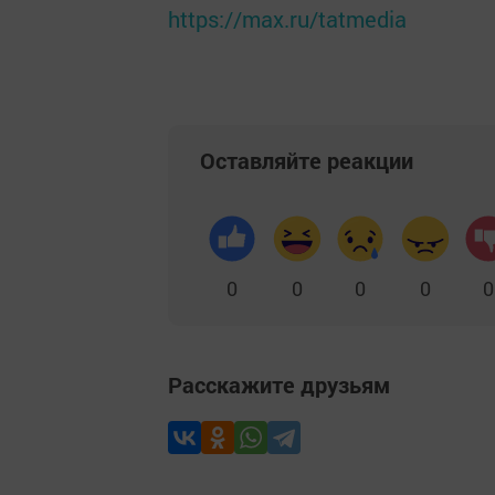
https://max.ru/tatmedia
Оставляйте реакции
0
0
0
0
0
Расскажите друзьям