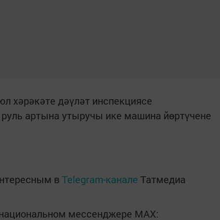
юл хәрәкәте дәүләт инспекциясе
руль артына утыручы ике машина йөртүчене
интересным в
Telegram-канале
Татмедиа
в национальном мессенджере MАХ: