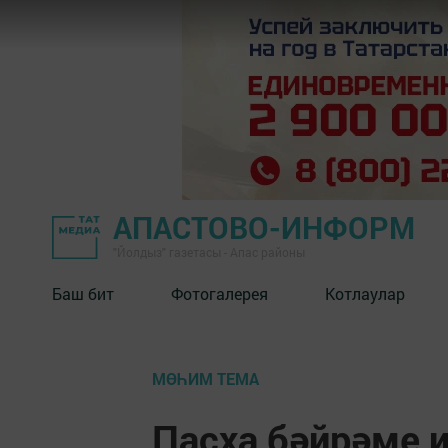
АПАСТОВО-ИНФОРМ
"Йолдыз" газетасы - Апас районы
Баш бит
Фотогалерея
Котлаулар
МӨҺИМ ТЕМА
Пасха бәйрәме 