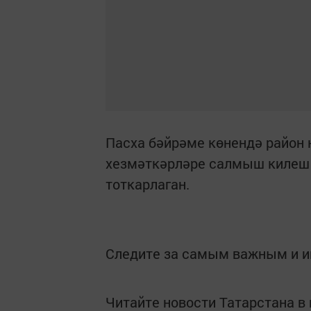
Пасха бәйрәме көнендә район 
хезмәткәрләре салмыш килеш 
тоткарлаган.
Следите за самым важным и 
Читайте новости Татарстана 