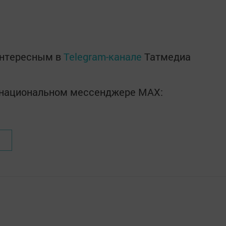
интересным в
Telegram-канале
Татмедиа
в национальном мессенджере MАХ: