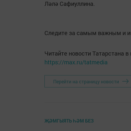
Ләлә Сафиуллина.
Следите за самым важным и 
Читайте новости Татарстана 
https://max.ru/tatmedia
Перейти на страницу новости
ҖӘМГЫЯТЬ ҺӘМ БЕЗ