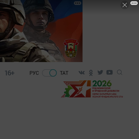
16+
РУС
ТАТ