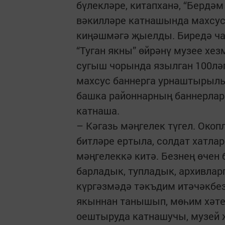
бүлекләре, китапханә, “Бердәм
вәкилләре катнашында махсус 
киңәшмәгә җыелды. Биредә ча
“Туган якны” өйрәнү музее х
сугыш чорында язылган 100ләп
махсус баннерга урнаштырылып
башка районнарның баннерлар
катнаша.
– Кәгазь мәңгелек түгел. Окоп
битләре ертыла, солдат хатла
мәңгелеккә китә. Безнең өчен
барладык, тупладык, архивлар
күргәзмәдә тәкъдим итәчәкбез
якыннан танышып, мөһим хәте
оештыруда катнашучы, музей 