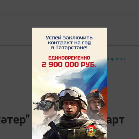
Отправить
Авторизоваться
хәтер” акциясенә старт