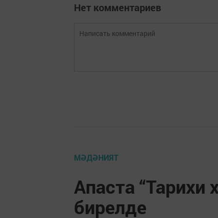
Нет комментариев
МӘДӘНИЯТ
Апаста “Тарихи 
бирелде