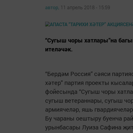
автор,
11 апрель 2018 - 15:59
“Сугыш чоры хатлары”на багы
ителәчәк.
“Бердәм Россия” сәяси партия
хәтер" партия проекты кысала
фойесында “Сугыш чоры хатла
сугыш ветераннары, сугыш чо
армиячеләр, яшь гвардиячеләр
Бу чараны оештыру буенча ра
урынбасары Луиза Сафина җит