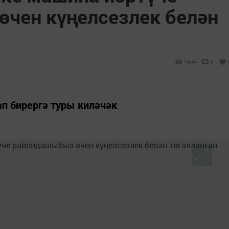
чен күңелсезлек белән
1404
0
ап бирергә туры киләчәк