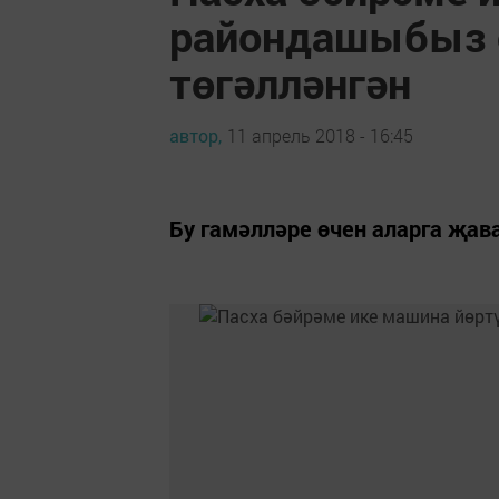
райондашыбыз ө
төгәлләнгән
автор,
11 апрель 2018 - 16:45
Бу гамәлләре өчен аларга җав