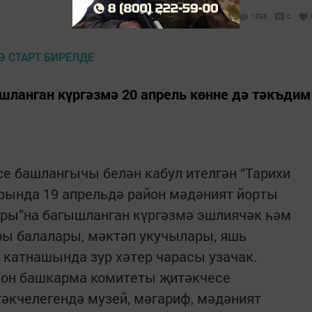
1396
0
шланган күргәзмә 20 апрель көнне дә тәкъдим
се башлангычы белән кабул ителгән “Тарихи
рында 19 апрельдә район мәдәният йорты
ры”на багышланган күргәзмә эшлиячәк һәм
ры балалары, мәктәп укучылары, яшь
 катнашында зур хәтер чарасы узачак.
йон башкарма комитеты җитәкчесе
әкчелегендә музей, мәгариф, мәдәният