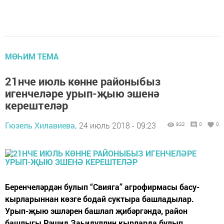
МӨҺИМ ТЕМА
21нче июль көнне районыбыз
игенчеләре урып-җыю эшенә
керештеләр
Гюзель Хилавиева,
24 июль 2018 - 09:23
822
0
0
Беренчеләрдән булып “Свияга” агрофирмасы басу-
кырларыннан көзге бодай суктыра башладылар.
Урып-җыю эшләрен башлап җибәргәндә, район
башлыгы Рәшид Заһидуллин кырларда булып