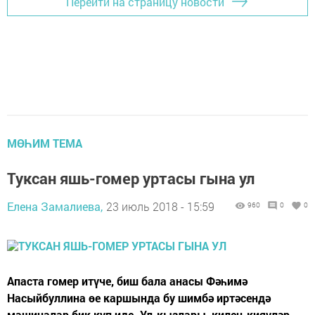
Перейти на страницу новости
МӨҺИМ ТЕМА
Туксан яшь-гомер уртасы гына ул
Елена Замалиева,
23 июль 2018 - 15:59
960
0
0
Апаста гомер итүче, биш бала анасы Фәһимә
Насыйбуллина өе каршында бу шимбә иртәсендә
машиналар бик күп иде. Ул-кызлары, килен-кияүләр,