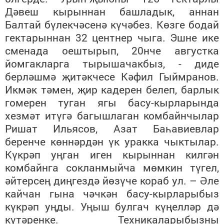
Дәвеш кырыннан башладык, аннан
Балтай бүлекчәсенә күчәбез. Көзге бодай
гектарыннан 32 центнер чыга. Эшне ике
сменада оештырып, 20нче августка
йомгакларга тырышачакбыз, - диде
берләшмә җитәкчесе Кәфил Гыймранов.
Икмәк тәмен, җир кадерен белеп, барлык
гомерен туган ягы басу-кырларында
хезмәт итүгә багышлаган комбайнчылар
Ришат Ильясов, Азат Баһавиевлар
беренче көннәрдән үк уракка чыктылар.
Күкрәп уңган иген кырыннан килгән
комбайнга сокланмыйча мөмкин түгел,
әйтерсең диңгездә йөзүче кораб ул. – Әле
кайчан гына чәчкән басу-кырларыбыз
күкрәп уңды. Уңыш булгач күңелләр дә
күтәренке. Техникаларыбызны