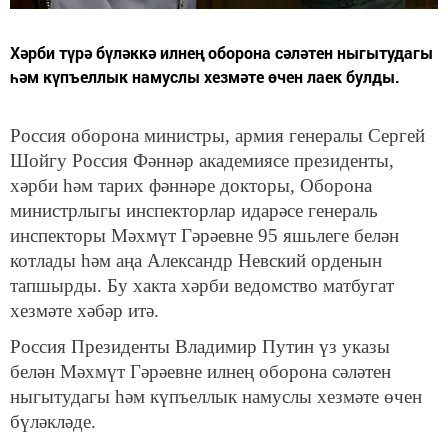
Хәрби түрә бүләккә илнең оборона сәләтен ныгытудагы
һәм күпъеллык намуслы хезмәте өчен лаек булды.
Россия оборона министры, армия генералы Сергей
Шойгу Россия Фәннәр академиясе президенты,
хәрби һәм тарих фәннәре докторы, Оборона
министрлыгы инспекторлар идарәсе генераль
инспекторы Мәхмүт Гәрәевне 95 яшьлеге белән
котлады һәм аңа Александр Невский орденын
тапшырды. Бу хакта хәрби ведомство матбугат
хезмәте хәбәр итә.
Россия Президенты Владимир Путин үз указы
белән Мәхмүт Гәрәевне илнең оборона сәләтен
ныгытудагы һәм күпъеллык намуслы хезмәте өчен
бүләкләде.