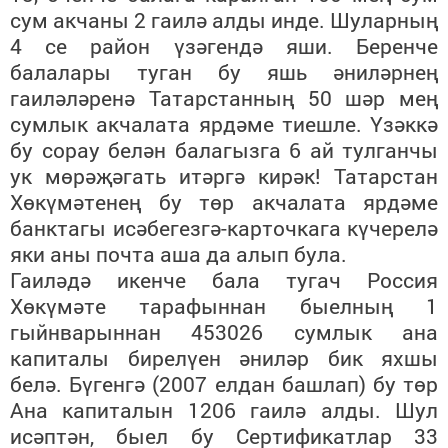
сум акчаны 2 гаилә алды инде. Шуларның
4 се район үзәгендә яши. Беренче
балалары туган бу яшь әниләрнең
гаиләләренә Татарстанның 50 шәр мең
сумлык акчалата ярдәме тиешле. Үзәккә
бу сорау белән балагызга 6 ай тулганчы
ук мөрәҗәгать итәргә кирәк! Татарстан
Хөкүмәтенең бу төр акчалата ярдәме
банктагы исәбегезгә-карточкага күчерелә
яки аны почта аша да алып була.
Гаиләдә икенче бала тугач Россия
Хөкүмәте тарафыннан быелның 1
гыйнварыннан 453026 сумлык ана
капиталы бирелүен әниләр бик яхшы
белә. Бүгенгә (2007 елдан башлап) бу төр
Ана капиталын 1206 гаилә алды. Шул
исәптән, быел бу Сертификатлар 33