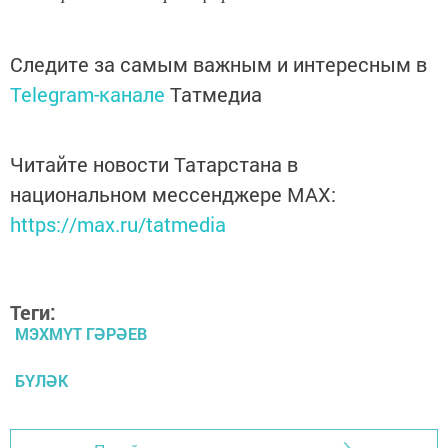
Следите за самым важным и интересным в
Telegram-канале
Татмедиа
Читайте новости Татарстана в
национальном мессенджере MАХ:
https://max.ru/tatmedia
Теги:
МЭХМҮТ ГӘРӘЕВ
БҮЛӘК