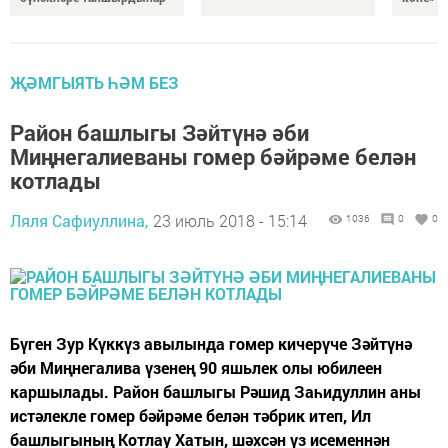
ҖӘМГЫЯТЬ ҺӘМ БЕЗ
Район башлыгы Зәйтүнә әби
Миңнегалиеваны гомер бәйрәме белән
котлады
Ляля Сафиуллина,
23 июль 2018 - 15:14
1036
0
0
Бүген Зур Күккүз авылында гомер кичерүче Зәйтүнә
әби Миңнегалива үзенең 90 яшьлек олы юбилеен
каршылады. Район башлыгы Рәшид Заһидуллин аны
истәлекле гомер бәйрәме белән тәбрик итеп, Ил
башлыгының Котлау Хатын, шәхсән үз исеменнән