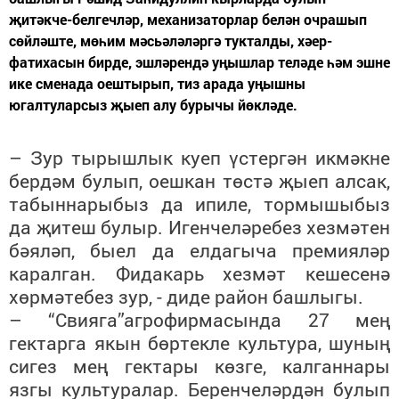
җитәкче-белгечләр, механизаторлар белән очрашып
сөйләште, мөһим мәсьәләләргә тукталды, хәер-
фатихасын бирде, эшләрендә уңышлар теләде һәм эшне
ике сменада оештырып, тиз арада уңышны
югалтуларсыз җыеп алу бурычы йөкләде.
– Зур тырышлык куеп үстергән икмәкне
бердәм булып, оешкан төстә җыеп алсак,
табыннарыбыз да ипиле, тормышыбыз
да җитеш булыр. Игенчеләребез хезмәтен
бәяләп, быел да елдагыча премияләр
каралган. Фидакарь хезмәт кешесенә
хөрмәтебез зур, - диде район башлыгы.
– “Свияга”агрофирмасында 27 мең
гектарга якын бөртекле культура, шуның
сигез мең гектары көзге, калганнары
язгы культуралар. Беренчеләрдән булып