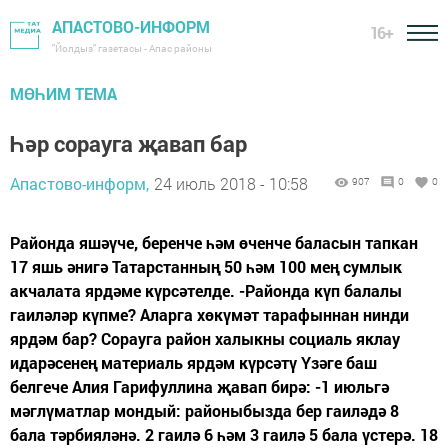
АПАСТОВО-ИНФОРМ
16+
"Йолдыз" газетасы - Апас районы
МӨҺИМ ТЕМА
Һәр сорауга җавап бар
Апастово-информ,
24 июль 2018 - 10:58
907
0
0
Районда яшәүче, беренче һәм өченче баласын тапкан
17 яшь әнигә Татарстанның 50 һәм 100 мең сумлык
акчалата ярдәме күрсәтелде. -Районда күп балалы
гаиләләр күпме? Аларга хөкүмәт тарафыннан нинди
ярдәм бар? Сорауга район халыкны социаль яклау
идарәсенең материаль ярдәм күрсәтү Үзәге баш
белгече Алия Гарифуллина җавап бирә: -1 июльгә
мәглүматлар мондый: районыбызда бер гаиләдә 8
бала тәрбияләнә. 2 гаилә 6 һәм 3 гаилә 5 бала үстерә. 18