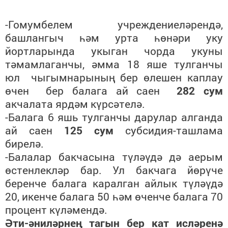
-Гомумбелем учреждениеләрендә,
башлангыч һәм урта һөнәри уку
йортларында укыган чорда укуны
тәмамлаганчы, әмма 18 яше тулганчы
юл чыгымнарының бер өлешен каплау
өчен бер балага ай саен
282 сум
акчалата ярдәм күрсәтелә.
-Балага 6 яшь тулганчы дарулар алганда
ай саен
125 сум
субсидия-ташлама
бирелә.
-Балалар бакчасына түләүдә дә аерым
өстенлекләр бар. Ул бакчага йөрүче
беренче балага каралган айлык түләүдә
20, икенче балага 50 һәм өченче балага 70
процент күләмендә.
Әти-әниләрнең тагын бер кат исләренә