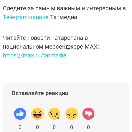
Следите за самым важным и интересным в
Telegram-канале
Татмедиа
Читайте новости Татарстана в
национальном мессенджере MАХ:
https://max.ru/tatmedia
Оставляйте реакции
0
0
0
0
0