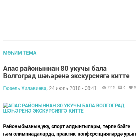
МӨҺИМ ТЕМА
Апас районыннан 80 укучы бала
Волгоград шәһәренә экскурсиягә китте
Гюзель Хилавиева,
24 июль 2018 - 08:41
1113
0
0
Районыбызның уку, спорт алдынгылары, төрле бәйге
һәм олимпиадаларда, практик-конференцияләрдә урын