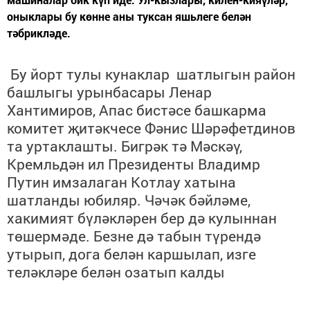
оныклары бу көнне аны туксан яшьлеге белән
тәбрикләде.
Бу йорт тулы кунаклар шатлыгын район
башлыгы урынбасары Ленар
Хантимиров, Апас бистәсе башкарма
комитет җитәкчесе Фәнис Шәрәфетдинов
та уртаклашты. Бигрәк тә Мәскәү,
Кремльдән ил Президенты Владимр
Путин имзалаган Котлау хатына
шатланды юбиляр. Чәчәк бәйләме,
хакимият бүләкләрен бер дә кулыннан
төшермәде. Безне дә табын түрендә
утырып, дога белән каршылап, изге
теләкләре белән озатып калды