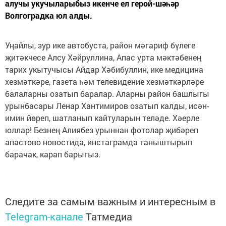
алучы укучыларыбыз икенче ел герой-шәһәр
Волгоградка юл алды.
Уңайлы, зур ике автобуста, район мәгариф бүлеге
җитәкчесе Алсу Хәйруллина, Апас урта мәктәбенең
тарих укытучысы Айдар Хәбибуллин, ике медицина
хезмәткәре, газета һәм телевидение хезмәткәрләре
балаларны озатып баралар. Аларны район башлыгы
урынбасары Ленар Хантимиров озатып калды, исән-
имин йөреп, шатланып кайтуларын теләде. Хәерле
юллар! Безнең Алиябез урыннан фотолар җибәреп
апастово новостида, инстаграмда таныштырып
барачак, карап барыгыз.
Следите за самым важным и интересным в
Telegram-канале
Татмедиа