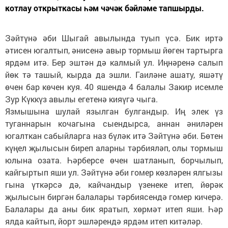
котлау открыткасы һәм чәчәк бәйләме тапшырды.
Зәйтүнә әби Шыгай авылында туып үсә. Бик иртә
әтисен югалтып, әнисенә авыр тормыш йөген тартырга
ярдәм итә. Бер эштән дә калмый ул. Иңнәренә салып
йөк тә ташый, кырда да эшли. Гаиләне ашату, яшәтү
өчен бар көчен куя. 40 яшендә 4 балалы Закир исемле
Зур Күккүз авылы егетенә кияүгә чыга.
Язмышына шулай язылган булгандыр. Иң элек үз
туганнарын кочагына сыендырса, аннан әниләрен
югалткан сабыйларга наз бүләк итә Зәйтүнә әби. Бөтен
күңел җылысын биреп аларны тәрбияләп, олы тормыш
юлына озата. Һәрберсе өчен шатланып, борчылып,
кайгыртып яши ул. Зәйтүнә әби гомер көзләрен ялгызы
гына үткәрсә дә, кайчандыр үзенеке итеп, йөрәк
җылысын биргән балалары тәрбиясендә гомер кичерә.
Балалары да аны бик яратып, хөрмәт итеп яши. Һәр
ялда кайтып, йорт эшләрендә ярдәм итеп китәләр.