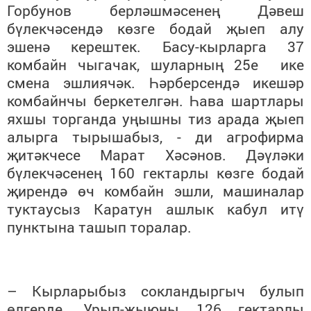
Горбунов берләшмәсенең Дәвеш
бүлекчәсендә көзге бодай җыеп алу
эшенә керештек. Басу-кырларга 37
комбайн чыгачак, шуларның 25е ике
смена эшлиячәк. Һәрберсендә икешәр
комбайнчы беркетелгән. Һава шартлары
яхшы торганда уңышны тиз арада җыеп
алырга тырышабыз, - ди агрофирма
җитәкчесе Марат Хәсәнов. Дәүләки
бүлекчәсенең 160 гектарлы көзге бодай
җирендә өч комбайн эшли, машиналар
туктаусыз Каратун ашлык кабул итү
пунктына ташып торалар.
– Кырларыбыз сокландыргыч булып
өлгерде. Урып-җыюны 126 гектарлы