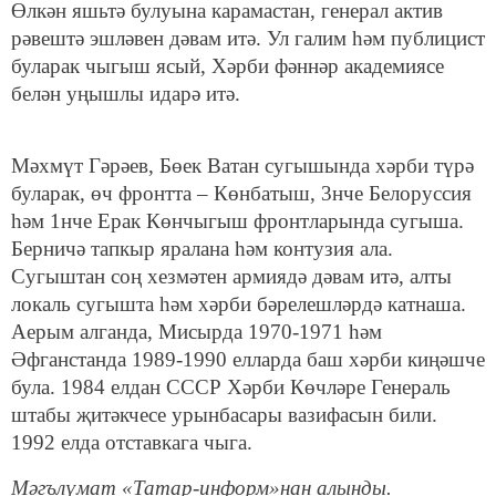
Өлкән яшьтә булуына карамастан, генерал актив
рәвештә эшләвен дәвам итә. Ул галим һәм публицист
буларак чыгыш ясый, Хәрби фәннәр академиясе
белән уңышлы идарә итә.
Мәхмүт Гәрәев, Бөек Ватан сугышында хәрби түрә
буларак, өч фронтта – Көнбатыш, 3нче Белоруссия
һәм 1нче Ерак Көнчыгыш фронтларында сугыша.
Берничә тапкыр яралана һәм контузия ала.
Сугыштан соң хезмәтен армиядә дәвам итә, алты
локаль сугышта һәм хәрби бәрелешләрдә катнаша.
Аерым алганда, Мисырда 1970-1971 һәм
Әфганстанда 1989-1990 елларда баш хәрби киңәшче
була. 1984 елдан СССР Хәрби Көчләре Генераль
штабы җитәкчесе урынбасары вазифасын били.
1992 елда отставкага чыга.
Мәгълүмат «Татар-информ»нан алынды.