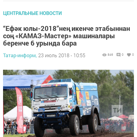
ЦЕНТРАЛЬНЫЕ НОВОСТИ
“Ефәк юлы-2018”нең икенче этабыннан
соң «КАМАЗ-Мастер» машиналары
беренче 6 урында бара
Татар-информ,
23 июль 2018 - 10:55
846
0
0