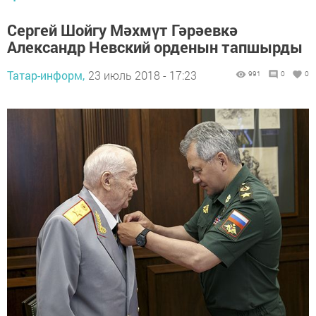
Сергей Шойгу Мәхмүт Гәрәевкә
Александр Невский орденын тапшырды
Татар-информ,
23 июль 2018 - 17:23
991
0
0