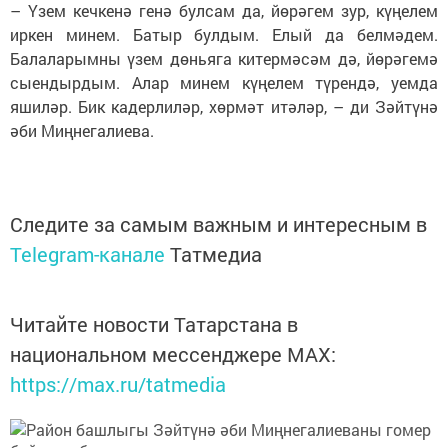
– Үзем кечкенә генә булсам да, йөрәгем зур, күңелем
иркен минем. Батыр булдым. Елый да белмәдем.
Балаларымны үзем дөньяга китермәсәм дә, йөрәгемә
сыендырдым. Алар минем күңелем түрендә, уемда
яшиләр. Бик кадерлиләр, хөрмәт итәләр, – ди Зәйтүнә
әби Миңнегалиева.
Следите за самым важным и интересным в
Telegram-канале
Татмедиа
Читайте новости Татарстана в
национальном мессенджере MАХ:
https://max.ru/tatmedia