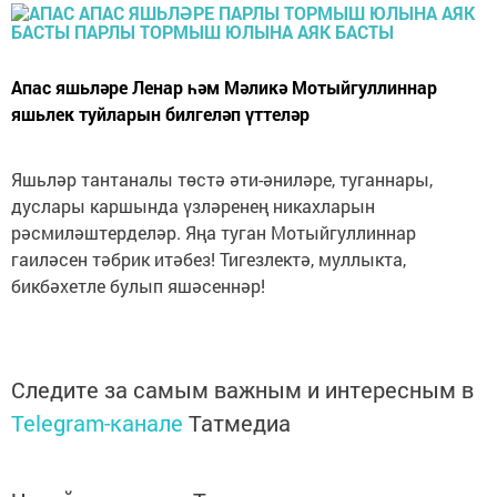
Апас яшьләре Ленар һәм Мәликә Мотыйгуллиннар
яшьлек туйларын билгеләп үттеләр
Яшьләр тантаналы төстә әти-әниләре, туганнары,
дуслары каршында үзләренең никахларын
рәсмиләштерделәр. Яңа туган Мотыйгуллиннар
гаиләсен тәбрик итәбез! Тигезлектә, муллыкта,
бикбәхетле булып яшәсеннәр!
Следите за самым важным и интересным в
Telegram-канале
Татмедиа