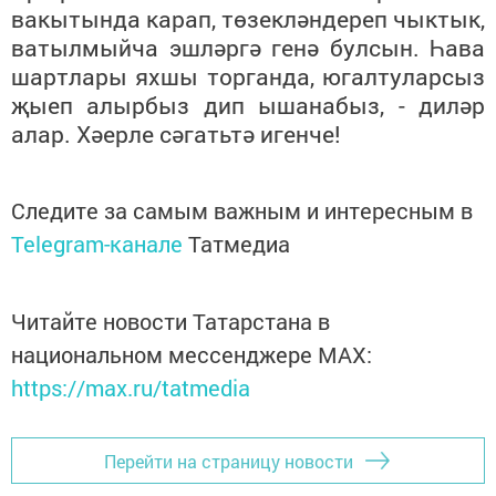
вакытында карап, төзекләндереп чыктык,
ватылмыйча эшләргә генә булсын. Һава
шартлары яхшы торганда, югалтуларсыз
җыеп алырбыз дип ышанабыз, - диләр
алар. Хәерле сәгатьтә игенче!
Следите за самым важным и интересным в
Telegram-канале
Татмедиа
Читайте новости Татарстана в
национальном мессенджере MАХ:
https://max.ru/tatmedia
Перейти на страницу новости