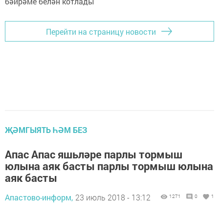
Перейти на страницу новости
ҖӘМГЫЯТЬ ҺӘМ БЕЗ
Апас Апас яшьләре парлы тормыш
юлына аяк басты парлы тормыш юлына
аяк басты
Апастово-информ,
23 июль 2018 - 13:12
1271
0
1