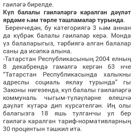
гаиләгә бирелде.
Күп балалы гаиләләргә каралган дәүләт
ярдәме һәм төрле ташламалар турында
.
Беренчедән, бу категориягә 3 һәм аннан
да күбрәк балалы гаиләләр керә. Монда
үз балаларыгыз, тәрбиягә алган балалар
саны да исәпкә алына.
-Татарстан Республикасының 2004 елның
8 декабрендә гамәлгә кергән 63 нче
“Татарстан Республикасында халыкны
адреслы социаль яклау турында” гы
Законы нигезендә, күп балалы гаиләләргә
коммуналь чыгым-түләүләрне өлешчә
дәүләт күтәрә дип күрсәтелгән. Иң олы
балагызга 18 яшь тулганчы ул бер
гаиләгә каралган тариф-нормативларның
30 процентын тәшкил итә.