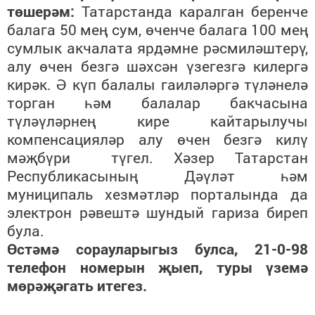
төшерәм:
Татарстанда каралган беренче
балага 50 мең сум, өченче балага 100 мең
сумлык акчалата ярдәмне рәсмиләштерү,
алу өчен безгә шәхсән үзегезгә килергә
кирәк. Ә күп балалы гаиләләргә түләнелә
торган һәм балалар бакчасына
түләүләрнең кире кайтарылучы
компенсацияләр алу өчен безгә килү
мәҗбүри түгел. Хәзер Татарстан
Республикасының Дәүләт һәм
муниципаль хезмәтләр порталында да
электрон рәвештә шундый гариза биреп
була.
Өстәмә сорауларыгыз булса, 21-0-98
телефон номерын җыеп, туры үземә
мөрәҗәгать итегез.