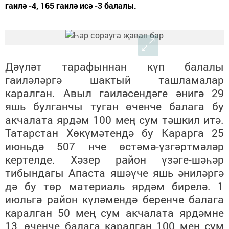
гаилә -4, 165 гаилә исә -3 балалы.
Дәүләт тарафыннан күп балалы
гаиләләргә шактый ташламалар
каралган. Авыл гаиләсендәге әнигә 29
яшь булганчы туган өченче балага бу
акчалата ярдәм 100 мең сум тәшкил итә.
Татарстан Хөкүмәтендә бу Карарга 25
июньдә 507 нче өстәмә-үзгәртмәләр
кертелде. Хәзер район үзәге-шәһәр
тибындагы Апаста яшәүче яшь әниләргә
дә бу төр материаль ярдәм бирелә. 1
июльгә район күләмендә беренче балага
каралган 50 мең сум акчалата ярдәмне
13, өченче балага каралган 100 мең сум