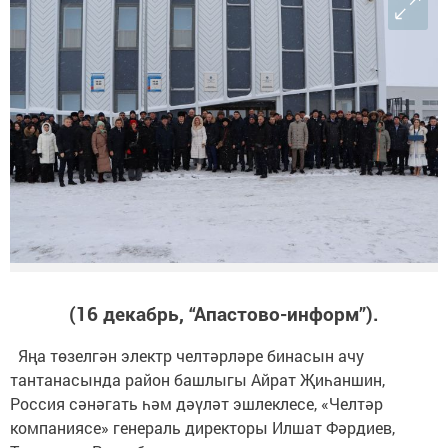
(16 декабрь, “Апастово-информ”).
Яңа төзелгән электр челтәрләре бинасын ачу
тантанасында район башлыгы Айрат Җиһаншин,
Россия сәнәгать һәм дәүләт эшлеклесе, «Челтәр
компаниясе» генераль директоры Илшат Фәрдиев,