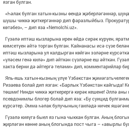
язган булган.
«Һәлак булган хатын-кызны өендә җәберләгәннәр, шуңа 
шушы чиккә җиткергәннәр дип фаразлыйбыз. Прокурату
көтәбез», – дип яза «Nemolchi.uz».
Гүзәлә иптәш кызларына ирен өйдә сирәк күрүен, яратм
кимсетүен әйтә торган булган. Кайнанасы исә сүзе белә
иптәш кызларына ул калдырган көйгән эзләрне күрсәтк
«үләсем генә килә» дип әйткән сүзләрне еш әйткән. Гүзәл
хакта берни дә әйтергә теләми» дип, комментарийлар би
Япь-яшь хатын-кызның үлүе Үзбәкстан җәмәгатьчелеге
Ризаева болай дип язган: «Барлык Үзбәкстан кайгыда! К
төшми! Нинди чиккә җиткерергә кирәк кешене! Әллә ан
псевдонимлы блогер болай дип яза: «Бу суицид булган
күрсәтер. Әмма һәлак булучының гаиләдә ничек яшәгәне
Гүзәлә кияүгә быел яз гына чыккан булган. Аның блог
җирләгән көнне аның блогында пост чыга – «авырлы б