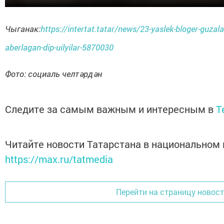
Чыганак:
https://intertat.tatar/news/23-yaslek-bloger-guzal
aberlagan-dip-uilyilar-5870030
Фото: социаль челтәрдән
Следите за самым важным и интересным в
T
Читайте новости Татарстана в национальном
https://max.ru/tatmedia
Перейти на страницу новос