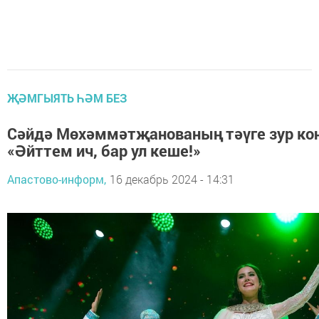
ҖӘМГЫЯТЬ ҺӘМ БЕЗ
Сәйдә Мөхәммәтҗанованың тәүге зур конц
«Әйттем ич, бар ул кеше!»
Апастово-информ,
16 декабрь 2024 - 14:31