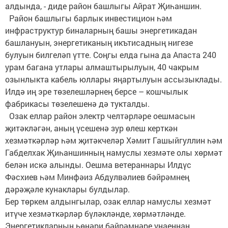
алдында, - диде район башлыгы Айрат Җиһаншин.
Район башлыгы барлык инвестицион һәм
инфраструктур биналарның башы энергетикадан
башлануын, энергетиканың икътисадның нигезе
булуын билгеләп үтте. Соңгы елда гына да Апаста 240
урам багана утлары алмаштырылуын, 40 чакрым
озынлыкта кабель юллары яңартылуын ассызыклады.
Илдә иң эре төзелешләрнең берсе – кошчылык
фабрикасы төзелешенә дә тукталды.
Озак еллар район электр челтәрләре оешмасын
җитәкләгән, аның үсешенә зур өлеш керткән
хезмәткәрләр һәм җитәкчеләр Хәмит Гашыйгуллин һәм
Габделхак Җиһаншинның намуслы хезмәте олы хөрмәт
белән искә алынды. Оешма ветераннары Илдүс
Фәсхиев һәм Минфәиз Абдулвәлиев бәйрәмнең
дәрәҗәле кунаклары булдылар.
Бер төркем алдынгылар, озак еллар намуслы хезмәт
итүче хезмәткәрләр бүләкләнде, хөрмәтләнде.
Энергетикларның һөнәри бәйрәмнәре уңаеннан