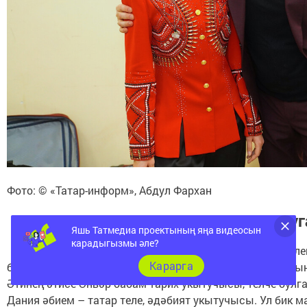
Яшь Татмедиа проектының яңа видеосын
карадыгызмы әле?
Карарга
«Сәйдәне кытайлар д