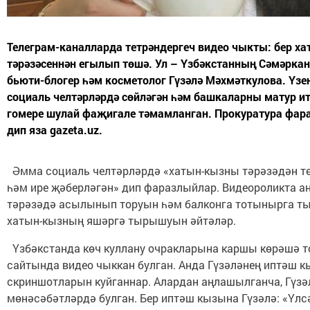
Телеграм-каналларда тетрәндергеч видео чыкты: бер х
тәрәзәсеннән егылып төшә. Ул – Үзбәкстанның Сәмәрка
бьюти-блогер һәм косметолог Гүзәлә Мәхмәткулова. Үз
социаль челтәрләрдә сөйләгән һәм башкаларны матур 
гомере шулай фаҗигале тәмамланган. Прокуратура фараз
дип яза gazeta.uz.
Әмма социаль челтәрләрдә «хатын-кызны тәрәзәдән тө
һәм ире җәберләгән» дип фаразлыйлар. Видеороликта а
тәрәзәдә асылынып торуын һәм балконга тотынырга ты
хатын-кызның яшәргә тырышуын әйтәләр.
Үзбәкстанда көч куллану очракларына каршы көрәшә то
сайтында видео чыккан булган. Анда Гүзәләнең иптәш 
скриншотларын куйганнар. Алардан аңлашылганча, Гүзә
мөнәсәбәтләрдә булган. Бер иптәш кызына Гүзәлә: «Үлс