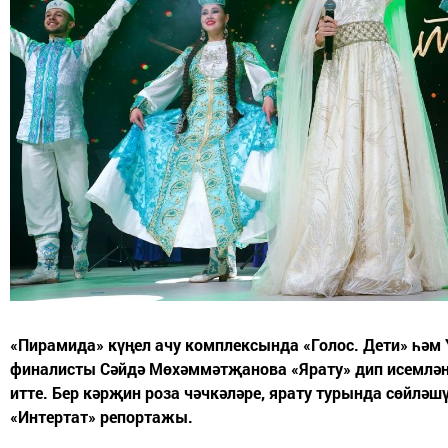
«Пирамида» күңел ачу комплексында «Голос. Дети» һәм
финалисты Сәйдә Мөхәммәтҗанова «Ярату» дип исемлән
итте. Бер кәрҗин роза чәчкәләре, ярату турында сөйлә
«Интертат» репортажы.