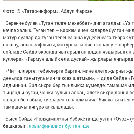
Фото: © «Татар-информ», Абдул Фархан
Беренче бүлек «Туган телгә мәхәббәт» дип аталды: «Үз т
көчле халык. Туган тел – һәркем өчен кадерле булган ми
матур сүзләр дә туган телебез аша күңелебезгә тизрәк үт
саклау, аның сафлыгы, матурлыгы өчен көрәшү – һәрбер
сөйләде Сәйдә экранда чыгарылган алдан яздырылган 
күлләре», «Гармун алыйк әле, дускай» җырлары яңгырад
«Чит илләргә, төбәкләргә баргач, мине әлеге җырны 
дөньяда танытуга мин чиксез шатмын», – диде Сәйдә 
алдыннан. Зал сихри бер тынлыкка күмелде, тамашачы
тыңлады бугай, чөнки сулыш алсаң, әлеге сихри дөнья б
залдан бер абый, хисләрен тыя алмыйча, бик каты итеп
тамашачы аягүрә алкышлады.
Быел Сәйдә «Гөлҗамал»ны Үзбәкстанда узган «Ovoz» («
башкарып,
ярымфиналист булган иде
.