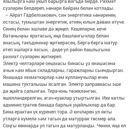
язылырга һәм укып барырга вәгъдә бирде. Рәхмәт
сүзләрен белдереп, һөнәри бәйрәм белән котлады.
– Айрат Гадбелхакович, син энергетика һөнәренең
остасы, тумыштан энергетик, әтиең юлын дәвам итүче.
Синең белән эшләве дә җиңел. Кешеләрне, кече
Ватаныңны яратасың, яңа башлангычлар белән
янасың, тәкъдимнәр җиткерәсең. Бергә-бергә матур
итеп эшләргә язсын, - диде ул район башлыгына
рәхмәт сүзләрен җиткереп.
Электр челтәрләре оешмасы бинасы үз янәшәсенә
ачык һәм ябык складларны, гаражларны сыендырган.
Янәшәдә хезмәткәрләр һәм кулланучылар өчен
машина тукталышы ясалган. Электр заправкасы эше
дә җайга салынган. Тирә-юнь төзекләнгән,
яшелләндерелгән, агач-куаклар утыртылган. Ике катлы
административ бинада барлык уңайлыклар да бар.
Бина ерактан ук күренеп тора. Ә кичләрен ул якты
утларга күмелә һәм тагын да матуррак төсмер ала.
Соңгы көннәрдә ул тагын да матурланды. Чөнки, яңа ел