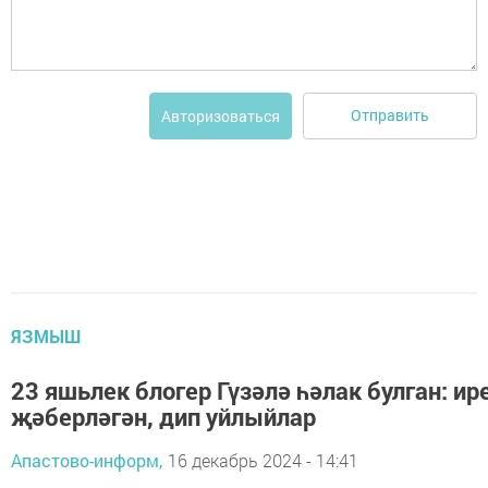
Отправить
Авторизоваться
ЯЗМЫШ
23 яшьлек блогер Гүзәлә һәлак булган: и
җәберләгән, дип уйлыйлар
Апастово-информ,
16 декабрь 2024 - 14:41