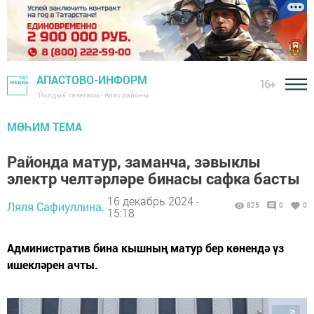
АПАСТОВО-ИНФОРМ
16+
"Йолдыз" газетасы - Апас районы
МӨҺИМ ТЕМА
Районда матур, заманча, зәвыклы
электр челтәрләре бинасы сафка басты
16 декабрь 2024 -
Ляля Сафиуллина,
825
0
0
15:18
Административ бина кышның матур бер көнендә үз
ишекләрен ачты.