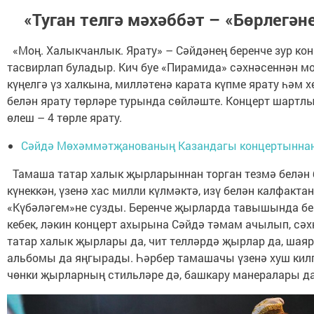
«Туган телгә мәхәббәт – «Бөрлегән
«Моң. Халыкчанлык. Ярату» – Сәйдәнең беренче зур ко
тасвирлап буладыр. Кич буе «Пирамида» сәхнәсеннән мо
күңелгә үз халкына, милләтенә карата күпме ярату һәм
белән ярату төрләре турында сөйләште. Концерт шартлы 
өлеш – 4 төрле ярату.
Сәйдә Мөхәммәтҗанованың Казандагы концертынна
Тамаша татар халык җырларыннан торган тезмә белән б
күнеккән, үзенә хас милли күлмәктә, изү белән калфакта
«Күбәләгем»не сузды. Беренче җырларда тавышында бер
кебек, ләкин концерт ахырына Сәйдә тәмам ачылып, сәх
татар халык җырлары да, чит телләрдә җырлар да, шаяр
альбомы да яңгырады. Һәрбер тамашачы үзенә хуш ки
чөнки җырларның стильләре дә, башкару манералары да