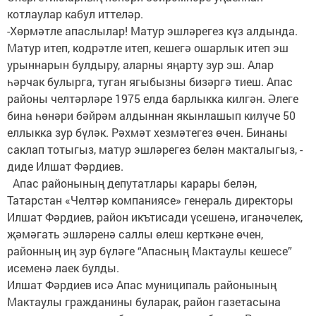
котлаулар кабул иттеләр.
-Хөрмәтле апаслылар! Матур эшләрегез күз алдында.
Матур итеп, кодрәтле итеп, кешегә ошарлык итеп эш
урыннарын булдыру, аларны яңарту зур эш. Алар
һәрчак булырга, туган ягыбызны бизәргә тиеш. Апас
районы челтәрләре 1975 елда барлыкка килгән. Әлеге
бина һөнәри бәйрәм алдыннан якынлашып килүче 50
еллыкка зур бүләк. Рәхмәт хезмәтегез өчен. Бинаны
саклап тотыгыз, матур эшләрегез белән макталыгыз, -
диде Илшат Фәрдиев.
Апас районының депутатлары карары белән,
Татарстан «Челтәр компаниясе» генераль директоры
Илшат Фәрдиев, район икътисади үсешенә, иганәчелек,
җәмәгать эшләренә саллы өлеш керткәне өчен,
районның иң зур бүләге “Апасның Мактаулы кешесе”
исеменә лаек булды.
Илшат Фәрдиев исә Апас муниципаль районының
Мактаулы гражданины буларак, район газетасына