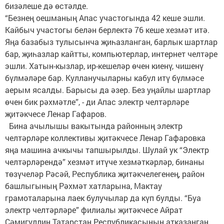
бизәлеше дә өстәлде.
“Безнең оешманың Апас участогында 42 кеше эшли.
Кайбыч участогы белән берлектә 76 кеше хезмәт итә.
Яңа базабыз тулысынча җиһазланган, барлык шартлар
бар, җиһазлар кайтты, компьютерлар, интернет челтәре
эшли. Хатын-кызлар, ир-кешеләр өчен киенү, чишенү
бүлмәләре бар. Кулланучыларны кабул итү бүлмәсе
аерым ясалды. Барысы да әзер. Без уңайлы шартлар
өчен бик рәхмәтле”, - ди Апас электр челтәрләре
җитәкчесе Ленар Гафаров.
Бина ачылышы вакытында районның электр
челтәрләре коллективы җитәкчесе Ленар Гафаровка
яңа машина ачкычы тапшырылды. Шулай ук “Электр
челтәрләрендә” хезмәт итүче хезмәткәрләр, бинаны
төзүчеләр Рәсәй, Республика җитәкчелегенең, район
башлыгының Рәхмәт хатларына, Мактау
грамоталарына лаек булучылар да күп булды. “Буа
электр челтәрләре” филиалы җитәкчесе Айрат
Сәмигуллин Татарстан Республикасының атказанган