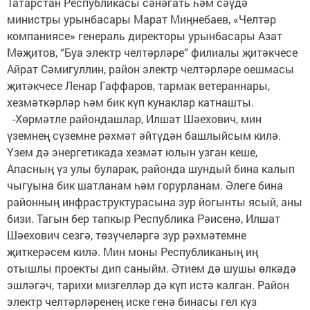
Татарстан Республикасы сәнәгать һәм сәүдә
министры урынбасары Марат Миңнебаев, «Челтәр
компаниясе» генераль директоры урынбасары Азат
Мәҗитов, “Буа электр челтәрләре” филиалы җитәкчесе
Айрат Сәмигуллин, район электр челтәрләре оешмасы
җитәкчесе Ленар Гаффаров, тармак ветераннары,
хезмәткәрләр һәм бик күп кунаклар катнашты.
-Хөрмәтле райондашлар, Илшат Шәехович, мин
үземнең сүземне рәхмәт әйтүдән башлыйсым килә.
Үзем дә энергетикада хезмәт юлын узган кеше,
Апасның үз улы буларак, районда шундый бина калып
чыгуына бик шатланам һәм горурланам. Әлеге бина
районның инфраструктурасына зур йогынты ясый, аны
бизи. Тагын бер тапкыр Республика Рәисенә, Илшат
Шәехович сезгә, төзүчеләргә зур рәхмәтемне
җиткерәсем килә. Мин моны Республиканың иң
отышлы проекты дип саныйм. Әтием дә шушы өлкәдә
эшләгәч, тарихи мизгелләр дә күп истә калган. Район
электр челтәрләренең иске генә бинасы гел күз