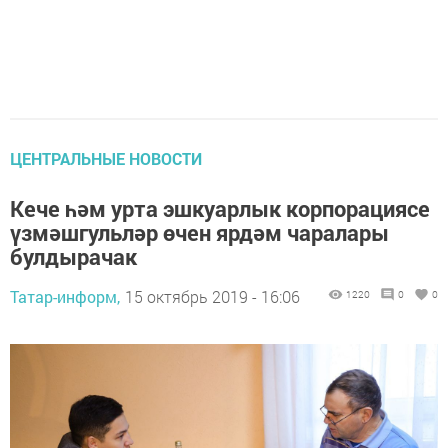
ЦЕНТРАЛЬНЫЕ НОВОСТИ
Кече һәм урта эшкуарлык корпорациясе
үзмәшгульләр өчен ярдәм чаралары
булдырачак
Татар-информ,
15 октябрь 2019 - 16:06
1220
0
0