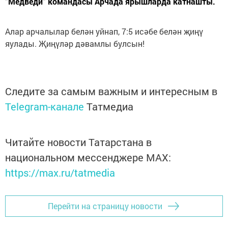
“Медведи“ командасы Арчада ярышларда катнашты.
Алар арчалылар белән уйнап, 7:5 исәбе белән җиңү
яулады. Җиңүләр дәвамлы булсын!
Следите за самым важным и интересным в
Telegram-канале
Татмедиа
Читайте новости Татарстана в
национальном мессенджере MАХ:
https://max.ru/tatmedia
Перейти на страницу новости