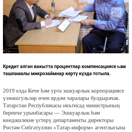
Кредит алган вакытта процентлар компенсациясе һәм
ташламалы микрозаймнар кертү күздә тотыла.
2019 елда Кече һәм урта эшкуарлык корпорациясе
үзмәшгульләр өчен ярдәм чаралары булдырачак.
Татарстан Республикасы икътисад министрының
беренче урынбасары — Эшкуарлык һәм
көндәшлекне үстерү департаменты директоры
Рөстәм Сибгатуллин «Татар-информ» агентлыгына