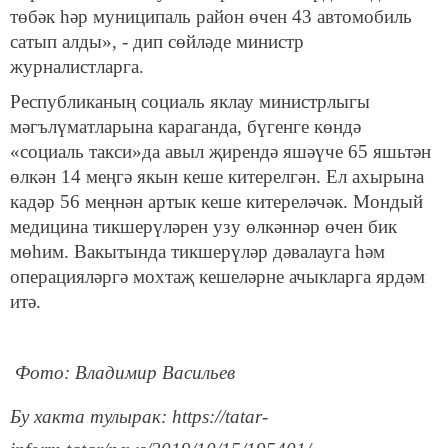
төбәк һәр муниципаль район өчен 43 автомобиль
сатып алды», - дип сөйләде министр
журналистларга.
Республиканың социаль яклау министрлыгы
мәгълүматларына караганда, бүгенге көндә
«социаль такси»да авыл җирендә яшәүче 65 яшьтән
өлкән 14 меңгә якын кеше китерелгән. Ел ахырына
кадәр 56 меңнән артык кеше китереләчәк. Мондый
медицина тикшерүләрен узу өлкәннәр өчен бик
мөһим. Вакытында тикшерүләр дәвалауга һәм
операцияләргә мохтаҗ кешеләрне ачыкларга ярдәм
итә.
Фото: Владимир Васильев
Бу хакта тулырак: https://tatar-