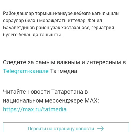
Райондашлар тормыш-көнкүрешебезгә кагылышлы
сораулар белән мөрәҗәгать иттеләр. Фәнил
Баһаветдинов район үзәк хастаханәсе, гериатрия
бүлеге белән дә танышты.
Следите за самым важным и интересным в
Telegram-канале
Татмедиа
Читайте новости Татарстана в
национальном мессенджере MАХ:
https://max.ru/tatmedia
Перейти на страницу новости