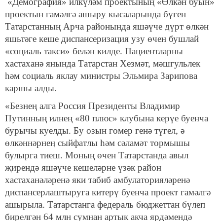
«Демография» илкүләм проектының «Өлкән буын»
проектын гамәлгә ашыру кысаларында бүген
Татарстанның Арча районында яшәүче дүрт өлкән
яшьтәге кеше диспансеризация узу өчен бушлай
«социаль такси» белән килде. Пациентларны
хастаханә янында Татарстан Хезмәт, мәшгульлек
һәм социаль яклау министры Эльмира Зарипова
каршы алды.
«Безнең алга Россия Президенты Владимир
Путинның илнең «80 плюс» клубына керүе буенча
бурычы куелды. Бу озын гомер генә түгел, ә
өлкәннәрнең сыйфатлы һәм сәламәт тормышы
булырга тиеш. Моның өчен Татарстанда авыл
җирендә яшәүче кешеләрне үзәк район
хастаханәләренә яки табиб амбулаторияләренә
диспансерлаштыруга китерү буенча проект гамәлгә
ашырыла. Татарстанга федераль бюджеттан бүлеп
бирелгән 64 млн сумнан артык акча ярдәмендә