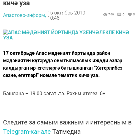
кичә уза
15 октябрь 2019 -
Апастово-информ,
746
0
0
10:46
17 октябрьдә Апас мәдәният йортында район
мәдәниятен күтәрүдә онытылмаслык иҗади эзләр
калдырган ир-егетләргә багышланган “Хәтерлибез
сезне, егетләр!“ исемле тематик кичә уза.
Башлана – 19.00 сәгатьтә. Рәхим итегез! 6+
Следите за самым важным и интересным в
Telegram-канале
Татмедиа