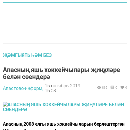
ҖӘМГЫЯТЬ ҺӘМ БЕЗ
Апасның яшь хоккейчылары җиңүләре
белән сөендерә
15 октябрь 2019 -
Апастово-информ,
866
0
0
16:08
Апасның 2008 елгы яшь хоккейчыларын берләштергән