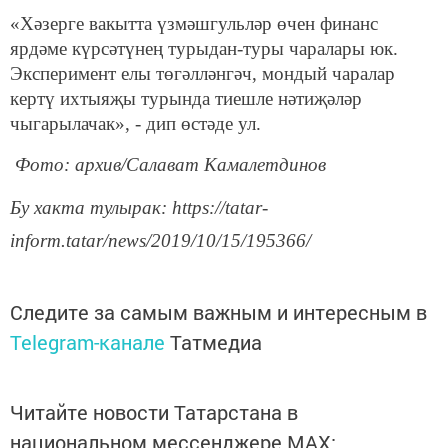
«Хәзерге вакытта үзмәшгульләр өчен финанс
ярдәме күрсәтүнең турыдан-туры чаралары юк.
Эксперимент елы төгәлләнгәч, мондый чаралар
кертү ихтыяҗы турында тиешле нәтиҗәләр
чыгарылачак», - дип өстәде ул.
Фото: архив/Салават Камалетдинов
Бу хакта тулырак: https://tatar-
inform.tatar/news/2019/10/15/195366/
Следите за самым важным и интересным в
Telegram-канале
Татмедиа
Читайте новости Татарстана в
национальном мессенджере MАХ: