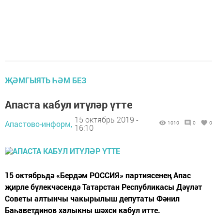
ҖӘМГЫЯТЬ ҺӘМ БЕЗ
Апаста кабул итүләр үтте
15 октябрь 2019 -
Апастово-информ,
1010
0
0
16:10
15 октябрьдә «Бердәм РОССИЯ» партиясенең Апас
җирле бүлекчәсендә Татарстан Республикасы Дәүләт
Советы алтынчы чакырылыш депутаты Фәнил
Баһаветдинов халыкны шәхси кабул итте.