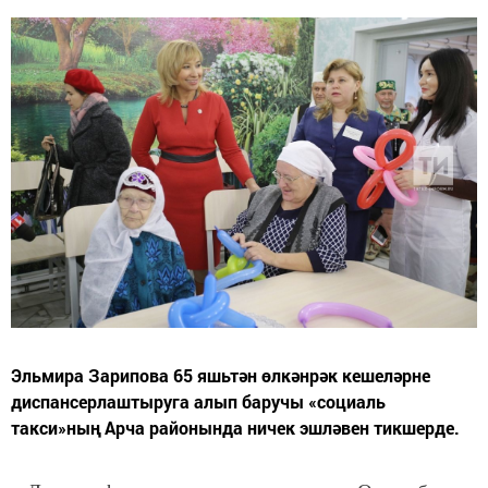
Эльмира Зарипова 65 яшьтән өлкәнрәк кешеләрне
диспансерлаштыруга алып баручы «социаль
такси»ның Арча районында ничек эшләвен тикшерде.