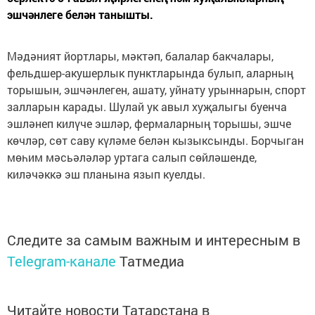
эшчәнлеге белән танышты.
Мәдәният йортлары, мәктәп, балалар бакчалары,
фельдшер-акушерлык пунктларында булып, аларның
торышын, эшчәнлеген, ашату, уйнату урыннарын, спорт
залларын карады. Шулай ук авыл хуҗалыгы буенча
эшләнеп килүче эшләр, фермаларның торышы, эшче
көчләр, сөт саву күләме белән кызыксынды. Борчыган
мөһим мәсьәләләр уртага салып сөйләшенде,
киләчәккә эш планына язып куелды.
Следите за самым важным и интересным в
Telegram-канале
Татмедиа
Читайте новости Татарстана в