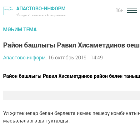
АПАСТОВО-ИНФОРМ
16+
"Йолдыз" газетасы - Апас районы
МӨҺИМ ТЕМА
Район башлыгы Равил Хисаметдинов оеш
Апастово-информ,
16 октябрь 2019 - 14:49
Район башлыгы Равил Хисаметдинов район белән таныш
Ул җитәкчеләр белән берлектә икмәк пешерү комбинатын
мәсьәләләргә дә тукталды.