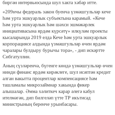
биргән интервьюсында шул хакта хәбәр итте.
«209нчы федераль закон буенча үзмәшгульләр кече
һәм урта эшкуарлык субъектына карамый. «Кече
һәм урта эшкуарлык һәм шәхси эшмәкәрлек
инициативасына ярдәм күрсәтү» илкүләм проекты
кысаларында 2019 елда Кече һәм урта эшкуарлык
корпорациясе алдында үзмәшгульләр өчен ярдәм
чаралары булдыру бурычы тора», - дип искәртте
Сибгатуллин.
Аның сүзләренчә, бүгенге көндә үзмәшгульләр өчен
нинди финанс ярдәм кирәклеге, шул исәптән кредит
алган вакытта процентлар компенсациясе һәм
ташламалы микрозаймнар хакында фикер
алышалар. Әмма хәлиткеч карар әлегә кабул
ителмәгән, дип билгеләп үтте ТР икътисад
министрының беренче урынбасары.