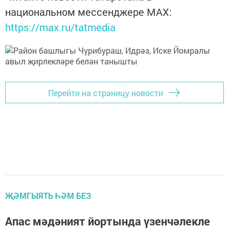
национальном мессенджере MАХ:
https://max.ru/tatmedia
Перейти на страницу новости
ҖӘМГЫЯТЬ ҺӘМ БЕЗ
Апас мәдәният йортында үзенчәлекле