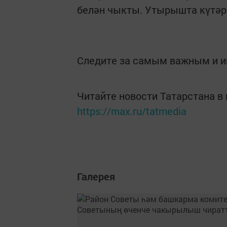
белән чыкты. Утырышта күтәр
Следите за самым важным и 
Читайте новости Татарстана 
https://max.ru/tatmedia
Галерея