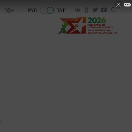
16+
РУС
ТАТ
0