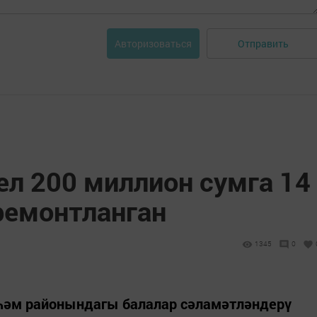
Отправить
Авторизоваться
ел 200 миллион сумга 14
ремонтланган
1345
0
һәм районындагы балалар сәламәтләндерү