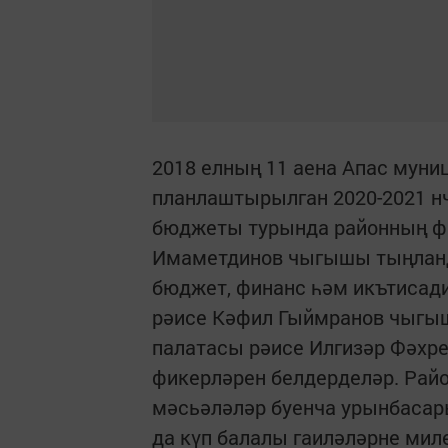
2018 елның 11 аена Апас муни
планлаштырылган 2020-2021 н
бюджеты турында районның ф
Имаметдинов чыгышы тыңланд
бюджет, финанс һәм икътисад
рәисе Кәфил Гыймранов чыгыш
палатасы рәисе Илгизәр Фәхре
фикерләрен белдерделәр. Рай
мәсьәләләр буенча урынбасары
да күп балалы гаиләләрне мил