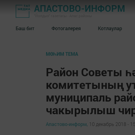
АПАСТОВО-ИНФОРМ
"Йолдыз" газетасы - Апас районы
Баш бит
Фотогалерея
Котлаулар
МӨҺИМ ТЕМА
Район Советы һ
комитетының у
муниципаль рай
чакырылыш чи
Апастово-информ,
10 декабрь 2018 - 1