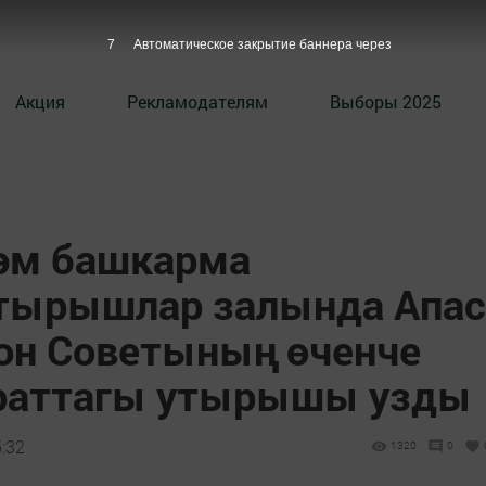
6
Автоматическое закрытие баннера через
Акция
Рекламодателям
Выборы 2025
әм башкарма
тырышлар залында Апас
он Советының өченче
раттагы утырышы узды
5:32
1320
0