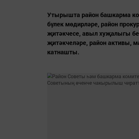
Утырышта район башкарма ко
бүлек мөдирләре, район проку
җитәкчесе, авыл хуҗалыгы б
җитәкчеләре, район активы, 
катнашты.