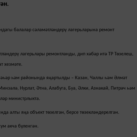
ән.
ндагы балалар сәламәтләндерү лагерьларына ремонт
тләндерү лагерьлары ремонтланды, дип хәбәр итә ТР Төзелеш,
т хезмәте.
шәһәр һәм районында яңартылды – Казан, Чаллы һәм Әлмәт
нзәлә, Нурлат, Әтнә, Алабуга, Буа, Әлки, Азнакай, Питрәч һәм
еләр министрлыкта.
да алты яңа объект төзелгән, берсе төзекләндерелгән.
ум акча бүленгән.