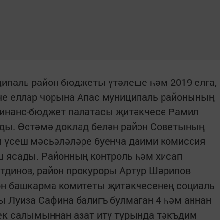
ципаль район бюджеты үтәлеше һәм 2019 елга,
че еллар чорына Апас муниципаль районының
инанс-бюджет палатасы җитәкчесе Рамил
ы. Өстәмә доклад белән район Советының
и үсеш мәсьәләләре буенча даими комиссия
 ясады. Районның контроль һәм хисап
тдинов, район прокуроры Артур Шәрипов
он башкарма комитеты җитәкчесенең социаль
 Луиза Сафина балигъ булмаган 4 һәм аннан
ек салымыннан азат итү турында тәкъдим