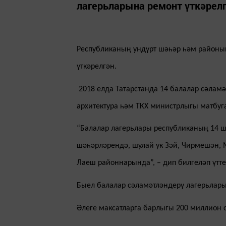
лагерьларына ремонт үткәрелг
Республиканың ундүрт шәһәр һәм районы
үткәрелгән.
2018 елда Татарстанда 14 балалар сәламә
архитектура һәм ТКХ министрлыгы матбуга
“Балалар лагерьлары республиканың 14 
шәһәрләрендә, шулай ук Зәй, Чирмешән, Ми
Лаеш районнарында”, – дип билгеләп үтт
Быел балалар сәламәтләндерү лагерьларын
Әлеге максатларга барлыгы 200 миллион с