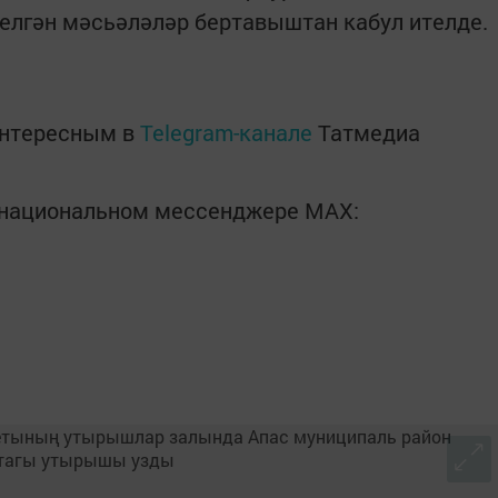
елгән мәсьәләләр бертавыштан кабул ителде.
интересным в
Telegram-канале
Татмедиа
в национальном мессенджере MАХ: