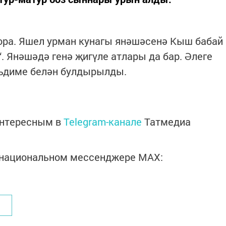
ора. Яшел урман кунагы янәшәсенә Кыш бабай
. Янәшәдә генә җигүле атлары да бар. Әлеге
ъдиме белән булдырылды.
интересным в
Telegram-канале
Татмедиа
в национальном мессенджере MАХ: