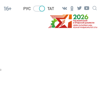
16+
РУС
ТАТ
0