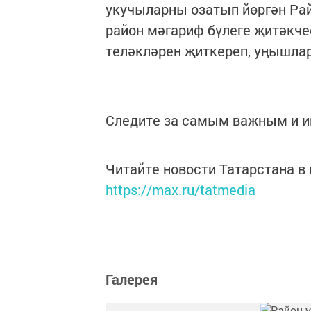
укучыларны озатып йөргән Ра
район мәгариф бүлеге җитәкч
теләкләрен җиткереп, уңышлар
Следите за самым важным и 
Читайте новости Татарстана 
https://max.ru/tatmedia
Галерея