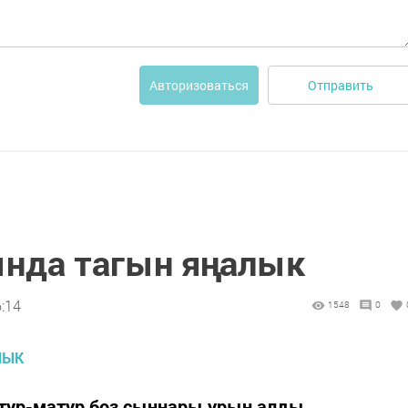
Отправить
Авторизоваться
ында тагын яңалык
6:14
1548
0
тур-матур боз сыннары урын алды.