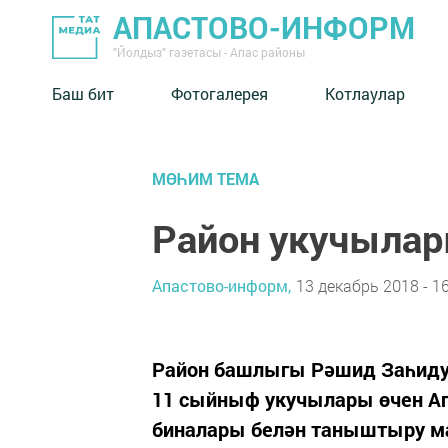
АПАСТОВО-ИНФОРМ
"Йолдыз" газетасы - Апас районы
Баш бит
Фотогалерея
Котлаулар
МӨҺИМ ТЕМА
Район укучылар
Апастово-информ,
13 декабрь 2018 - 1
Район башлыгы Рәшид Заһидул
11 сыйныф укучылары өчен Ап
биналары белән таныштыру ма