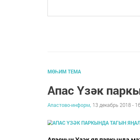
МӨҺИМ ТЕМА
Апас Үзәк парк
Апастово-информ,
13 декабрь 2018 - 1
Апасның Үзәк ял паркында ма