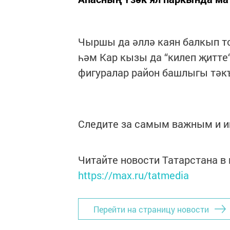
Чыршы да әллә каян балкып т
һәм Кар кызы да “килеп җитте“
фигуралар район башлыгы тәк
Следите за самым важным и 
Читайте новости Татарстана 
https://max.ru/tatmedia
Перейти на страницу новости