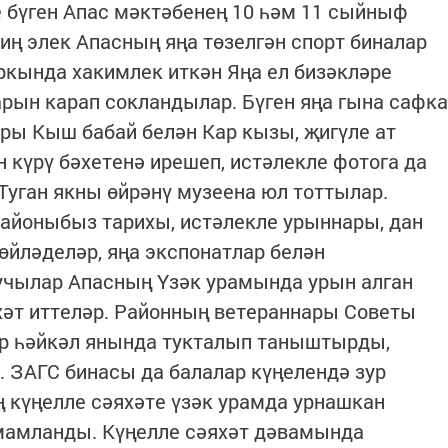
 бүген Апас мәктәбенең 10 һәм 11 сыйныф
иң элек Апасның яңа төзелгән спорт биналар
ркында хакимлек иткән Яңа ел бизәкләре
рын карап сокландылар. Бүген яңа гына сафка
ары Кыш бабай белән Кар кызы, җигүле ат
 күрү бәхетенә ирешеп, истәлекле фотога да
 Туган якны өйрәнү музеена юл тоттылар.
районыбыз тарихы, истәлекле урыннары, дан
өйләделәр, яңа экспонатлар белән
учылар Апасның Үзәк урамында урын алган
хәт иттеләр. Районның ветераннары Советы
әр һәйкәл янында тукталып таныштырды,
 ЗАГС бинасы да балалар күңелендә зур
 күңелле сәяхәте үзәк урамда урнашкан
мамланды. Күңелле сәяхәт дәвамында