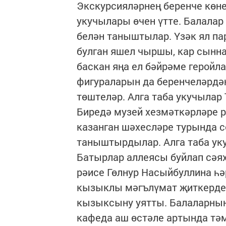
Экскурсияләрнең беренче көне
укучылары өчен үтте. Балалар 
белән таныштылар. Үзәк ял па
булган яшел чыршы, кар сынна
баскан яңа ел бәйрәме геройл
фигураларын да беренчеләрдән
төштеләр. Алга таба укучылар
Биредә музей хезмәткәрләре 
казанган шәхесләре турында с
таныштырдылар. Алга таба ук
Батырлар аллеясы буйлап сәя
рәисе Гөлнур Насыйбуллина һ
кызыклы мәгълүмат җиткерде.
кызыксыну уятты. Балаларның
кафеда аш өстәле артында тә