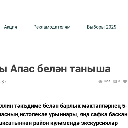
Акция
Рекламодателям
Выборы 2025
ы Апас белән таныша
6:37
1603
0
лин тәкъдиме белән барлык мәктәпләрнең 5-
асның истәлекле урыннары, яңа сафка баскан
ксатыннан район күләмендә экскурсияләр