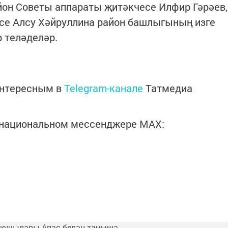
йон Советы аппараты җитәкчесе Илфир Гәрәев,
есе Алсу Хәйруллина район башлыгының изге
 теләделәр.
интересным в
Telegram-канале
Татмедиа
в национальном мессенджере MАХ: