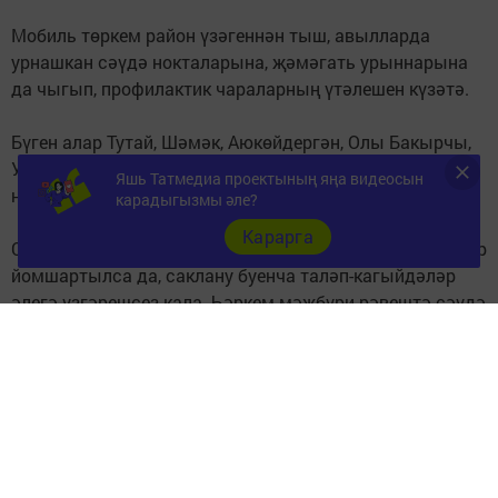
Мобиль төркем район үзәгеннән тыш, авылларда
урнашкан сәүдә нокталарына, җәмәгать урыннарына
да чыгып, профилактик чараларның үтәлешен күзәтә.
Бүген алар Тутай, Шәмәк, Аюкөйдергән, Олы Бакырчы,
Урта Балтай авылларында урнашкан сәүдә
Яшь Татмедиа проектының яңа видеосын
нокталарында булдылар.
карадыгызмы әле?
Карарга
Соңгы көннәрдә коронавируска бәйле булган чикләүләр
йомшартылса да, саклану буенча таләп-кагыйдәләр
әлегә үзгәрешсез кала. Һәркем мәҗбүри рәвештә сәүдә
нокталарында, җәмәгать урыннарында, җәмәгать
транспортында битлек һәм перчатка киеп йөрергә
тиеш.
Следите за самым важным и интересным в