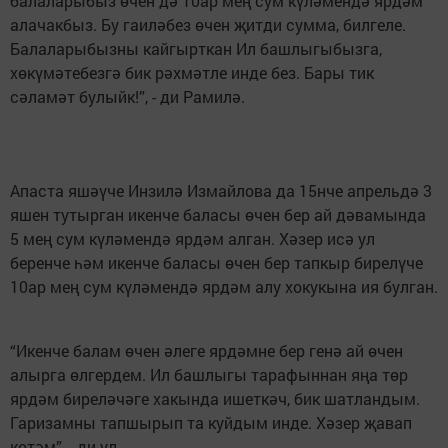
балаларыбыз өчен дә 10ар мең сум күләмендә ярдәм
алачакбыз. Бу гаиләбез өчен җитди сумма, билгеле.
Балаларыбызны кайгырткан Ил башлыгыбызга,
хөкүмәтебезгә бик рәхмәтле инде без. Бары тик
сәламәт булыйк!”, - ди Рамилә.
Апаста яшәүче Инзилә Измайлова да 15нче апрельдә 3
яшен тутырган икенче баласы өчен бер ай дәвамында
5 мең сум күләмендә ярдәм алган. Хәзер исә ул
беренче һәм икенче баласы өчен бер тапкыр бирелүче
10ар мең сум күләмендә ярдәм алу хокукына ия булган.
“Икенче балам өчен әлеге ярдәмне бер генә ай өчен
алырга өлгердем. Ил башлыгы тарафыннан яңа төр
ярдәм биреләчәге хакында ишеткәч, бик шатландым.
Гаризамны тапшырып та куйдым инде. Хәзер җавап
көтәм”, - ди ул.