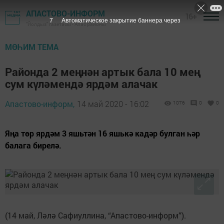
АПАСТОВО-ИНФОРМ
16+
6
Автоматическое закрытие баннера через
"Йолдыз" газетасы - Апас районы
МӨҺИМ ТЕМА
Районда 2 меңнән артык бала 10 мең
сум күләмендә ярдәм алачак
Апастово-информ,
14 май 2020 - 16:02
1076
0
0
Яңа төр ярдәм 3 яшьтән 16 яшькә кадәр булган һәр
балага бирелә.
(14 май, Ләлә Сафиуллина, “Апастово-информ”).