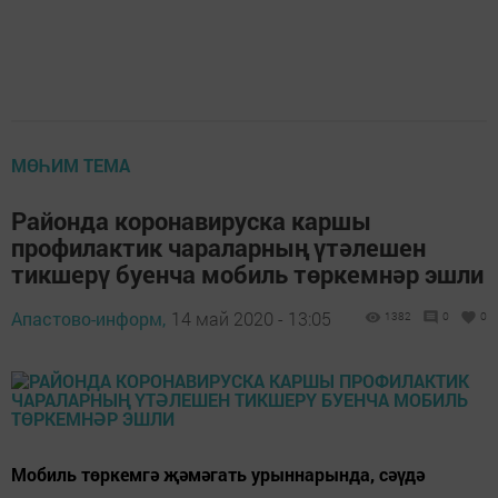
МӨҺИМ ТЕМА
Районда коронавируска каршы
профилактик чараларның үтәлешен
тикшерү буенча мобиль төркемнәр эшли
Апастово-информ,
14 май 2020 - 13:05
1382
0
0
Мобиль төркемгә җәмәгать урыннарында, сәүдә