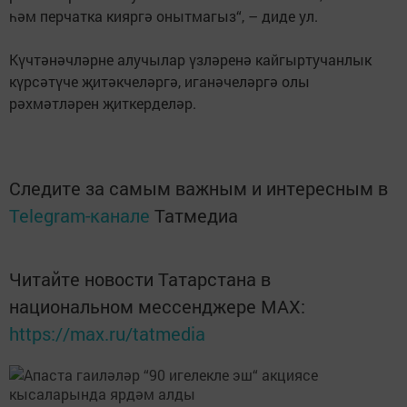
һәм перчатка кияргә онытмагыз“, – диде ул.
Күчтәнәчләрне алучылар үзләренә кайгыртучанлык
күрсәтүче җитәкчеләргә, иганәчеләргә олы
рәхмәтләрен җиткерделәр.
Следите за самым важным и интересным в
Telegram-канале
Татмедиа
Читайте новости Татарстана в
национальном мессенджере MАХ:
https://max.ru/tatmedia