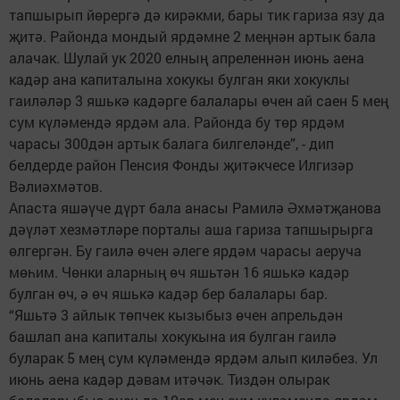
тапшырып йөрергә дә кирәкми, бары тик гариза язу да
җитә. Районда мондый ярдәмне 2 меңнән артык бала
алачак. Шулай ук 2020 елның апреленнән июнь аена
кадәр ана капиталына хокукы булган яки хокуклы
гаиләләр 3 яшькә кадәрге балалары өчен ай саен 5 мең
сум күләмендә ярдәм ала. Районда бу төр ярдәм
чарасы 300дән артык балага билгеләнде”, - дип
белдерде район Пенсия Фонды җитәкчесе Илгизәр
Вәлиәхмәтов.
Апаста яшәүче дүрт бала анасы Рамилә Әхмәтҗанова
дәүләт хезмәтләре порталы аша гариза тапшырырга
өлгергән. Бу гаилә өчен әлеге ярдәм чарасы аеруча
мөһим. Чөнки аларның өч яшьтән 16 яшькә кадәр
булган өч, ә өч яшькә кадәр бер балалары бар.
“Яшьтә 3 айлык төпчек кызыбыз өчен апрельдән
башлап ана капиталы хокукына ия булган гаилә
буларак 5 мең сум күләмендә ярдәм алып киләбез. Ул
июнь аена кадәр дәвам итәчәк. Тиздән олырак