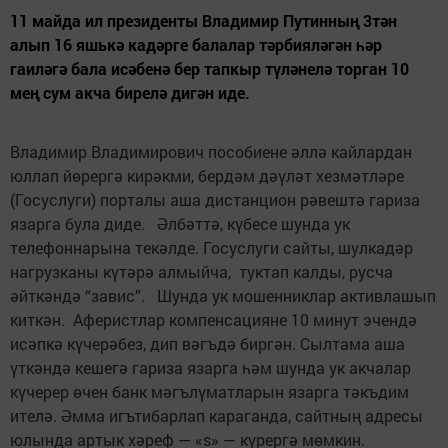
11 майда ил президенты Владимир Путинның 3тән
алып 16 яшькә кадәрге балалар тәрбияләгән һәр
гаиләгә бала исәбенә бер тапкыр түләнелә торган 10
мең сум акча бирелә дигән иде.
Владимир Владимирович пособиене әллә кайлардан
юллап йөрергә кирәкми, бердәм дәүләт хезмәтләре
(Госуслуги) порталы аша дистанцион рәвештә гариза
язарга була диде. Әлбәттә, күбесе шунда ук
телефоннарына текәлде. Госуслуги сайты, шулкадәр
нагрузканы күтәрә алмыйча, туктап калды, русча
әйткәндә “завис”. Шунда ук мошенниклар активлашып
киткән. Аферистлар компенсацияне 10 минут эчендә
исәпкә күчерәбез, дип вәгъдә биргән. Сылтама аша
үткәндә кешегә гариза язарга һәм шунда ук акчалар
күчерер өчен банк мәгълүматларын язарга тәкъдим
ителә. Әмма игътибарлап караганда, сайтның адресы
юлында артык хәреф — «s» — күрергә мөмкин.