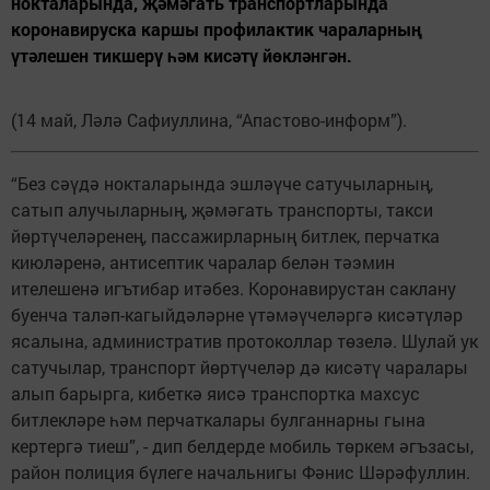
нокталарында, җәмәгать транспортларында
коронавируска каршы профилактик чараларның
үтәлешен тикшерү һәм кисәтү йөкләнгән.
(14 май, Ләлә Сафиуллина, “Апастово-информ”).
“Без сәүдә нокталарында эшләүче сатучыларның,
сатып алучыларның, җәмәгать транспорты, такси
йөртүчеләренең, пассажирларның битлек, перчатка
киюләренә, антисептик чаралар белән тәэмин
ителешенә игътибар итәбез. Коронавирустан саклану
буенча таләп-кагыйдәләрне үтәмәүчеләргә кисәтүләр
ясалына, административ протоколлар төзелә. Шулай ук
сатучылар, транспорт йөртүчеләр дә кисәтү чаралары
алып барырга, кибеткә яисә транспортка махсус
битлекләре һәм перчаткалары булганнарны гына
кертергә тиеш”, - дип белдерде мобиль төркем әгъзасы,
район полиция бүлеге начальнигы Фәнис Шәрәфуллин.