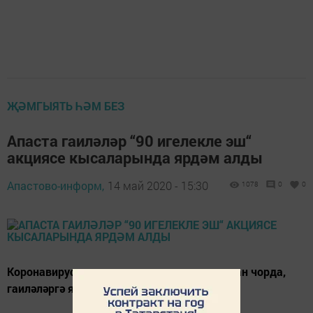
ҖӘМГЫЯТЬ ҺӘМ БЕЗ
Апаста гаиләләр “90 игелекле эш“
акциясе кысаларында ярдәм алды
Апастово-информ,
14 май 2020 - 15:30
1078
0
0
Коронавирус чире таралу куркынычы янаган чорда,
гаиләләргә ярдәм күрсәтү дәвам итә.