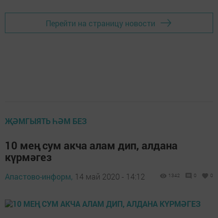
Перейти на страницу новости
ҖӘМГЫЯТЬ ҺӘМ БЕЗ
10 мең сум акча алам дип, алдана
күрмәгез
Апастово-информ,
14 май 2020 - 14:12
1342
0
0