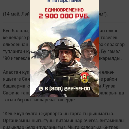
(14 май, Ләйлә Шиһабиева, “Апастово-информ“).
Күп балалы, аз керемле гаиләләргә, 65 яшьтән өлкән
кешеләргә район башлыгы тәкъдиме белән, төзелеш
өлкәсеннән азык-төлекләр һәм беренчел кирәк-яраклар
тупланган күчтәнәч пакетлар тапшырылды. Бу гамәл
“90 игелекле эш“ акциясе кысаларында башкарылды.
Апастан күп балалы Елена Абрамкинага һәм өлкән
яшьтәге Сәяр Салаватуллинга күчтәнәчләрне район
башкарма комитеты җитәкчесе урынбасары Луиза
Сафина тапшырды. Ул шулай ук саклану чараларын да
тагын бер кат исләренә төшерде.
“Кеше күп булган җирләргә чыгарга тырышмагыз.
Организмны ныгытучы витаминнар эчегез, витаминлы
ризыклар белән тукланыгыз. Чыга калсагыз, битлек