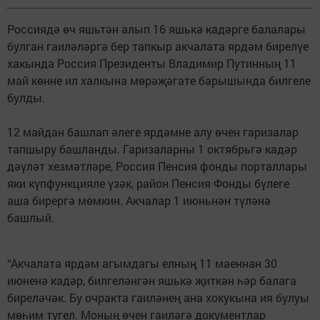
Россиядә өч яшьтән алып 16 яшькә кадәрге балалары
булган гаиләләргә бер тапкыр акчалата ярдәм бирелүе
хакында Россия Президенты Владимир Путинның 11
май көнне ил халкына мөрәҗәгате барышында билгеле
булды.
12 майдан башлап әлеге ярдәмне алу өчен гаризалар
тапшыру башланды. Гаризаларны 1 октябрьгә кадәр
дәүләт хезмәтләре, Россия Пенсия фонды порталлары
яки күпфункцияле үзәк, район Пенсия Фонды бүлеге
аша бирергә мөмкин. Акчалар 1 июньнән түләнә
башлый.
“Акчалата ярдәм агымдагы елның 11 маеннан 30
июненә кадәр, билгеләнгән яшькә җиткән һәр балага
биреләчәк. Бу очракта гаиләнең ана хокукына ия булуы
мөһим түгел. Моның өчен гаиләгә документлар