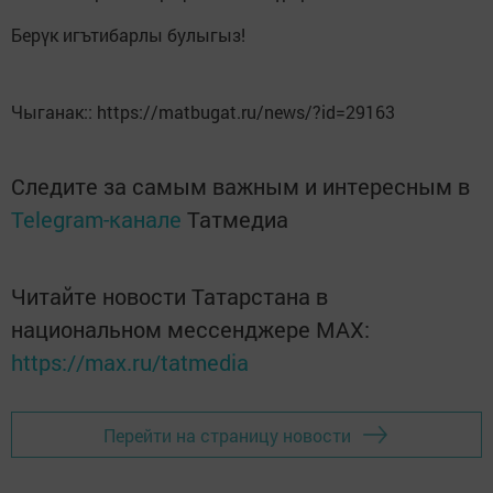
Берүк игътибарлы булыгыз!
Чыганак:: https://matbugat.ru/news/?id=29163
Следите за самым важным и интересным в
Telegram-канале
Татмедиа
Читайте новости Татарстана в
национальном мессенджере MАХ:
https://max.ru/tatmedia
Перейти на страницу новости