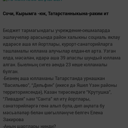
Сочи, Кырымга -юк, Татарстанныкына-рәхим ит
Бюджет тармагындагы учреждение-оешмаларда
эшләүчеләр арасында район халыкны социаль яклау
идарәсе аша ял йортлары, курорт-санаторийларга
ташламалы юллама алучылар елдан-ел арта. Узган
елда, мәсәлән, идарә аша 39 апаслы шундый юллама
алган. Быелның сигез аенда 23 кеше юлламалы
булган.
-Безнең аша юлламаны Татарстанда урнашкан
“Васильево”, “Дельфин” (икесе дә Яшел Үзән районы
территориясендә), Казан тирәсендәге “Крутушка”,
“Ливадия” һәм “Санта” ял итү йортлары,
санаторийләргә генә алып була,-дип аңлата бу
мәсьәләләр белән шөгылләнүче белгеч Елена
Закирова
-Аның шартлары нинди?