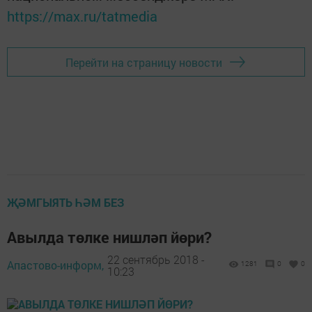
https://max.ru/tatmedia
Перейти на страницу новости
ҖӘМГЫЯТЬ ҺӘМ БЕЗ
Авылда төлке нишләп йөри?
22 сентябрь 2018 -
Апастово-информ,
1281
0
0
10:23