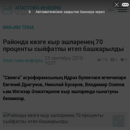
АПАСТОВО-ИНФОРМ
16+
5
Автоматическое закрытие баннера через
"Йолдыз" газетасы - Апас районы
МӨҺИМ ТЕМА
Районда көзге кыр эшләренең 70
проценты сыйфатлы итеп башкарылды
23 сентябрь 2018 -
Апастово-информ,
718
0
0
10:07
“Свияга” агрофирмасының Идрәз бүлекчәсе игенчеләре
Евгений Драгунов, Николай Бусаров, Владимир Осипов
һәм Илгизәр Әхмәтҗанов кыр эшләрендә сынатуны
белмиләр.