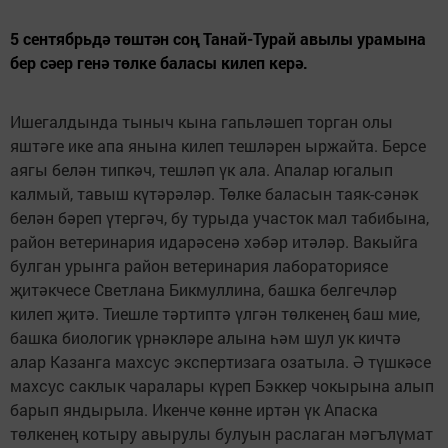
5 сентябрьдә төштән соң Танай-Турай авылы урамына
бер сәер генә төлке баласы килеп керә.
Ишегалдында тыныч кына гапьләшеп торган олы
яштәге ике апа янына килеп тешләрен ыржайта. Берсе
аягы белән типкәч, тешләп үк ала. Апалар югалып
калмый, тавыш күтәрәләр. Төлке баласын таяк-сәнәк
белән бәреп үтергәч, бу турыда участок мал табибына,
район ветеринария идарәсенә хәбәр итәләр. Вакыйга
булган урынга район ветеринария лабораториясе
җитәкчесе Светлана Бикмуллина, башка белгечләр
килеп җитә. Тиешле тәртиптә үлгән төлкенең баш мие,
башка биологик үрнәкләре алына һәм шул ук кичтә
алар Казанга махсус экспертизага озатыла. Ә түшкәсе
махсус саклык чаралары күреп Бэккер чокырына алып
барып яндырыла. Икенче көнне иртән үк Апаска
төлкенең котыру авырулы булуын раслаган мәгълүмат