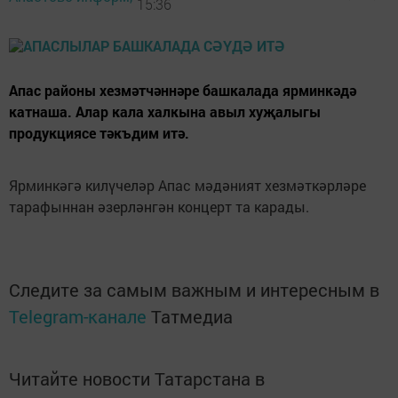
15:36
Апас районы хезмәтчәннәре башкалада ярминкәдә
катнаша. Алар кала халкына авыл хуҗалыгы
продукциясе тәкъдим итә.
Ярминкәгә килүчеләр Апас мәдәният хезмәткәрләре
тарафыннан әзерләнгән концерт та карады.
Следите за самым важным и интересным в
Telegram-канале
Татмедиа
Читайте новости Татарстана в