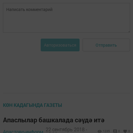
Отправить
Авторизоваться
КӨН КАДАГЫНДА ГАЗЕТЫ
Апаслылар башкалада сәүдә итә
22 сентябрь 2018 -
Апастово-информ,
1235
0
0