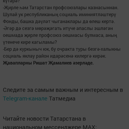
күтәрә?
-Җирле һәм Татарстан профсоюзлары казнасыннан.
Шулай ук республиканың социаль иминиятләштерү
Фонды, башка дәүләт чыганаклары да өлеш кертә.
-Әгәр дә сезгә мөрәҗәгать итүче апаслы эшләгән
оешмада җирле профсоюз оешмасы булмаса, аның
үтенече кире кагыламы?
-Бер дә куркыныч юк, бу очракта туры безгә-халыкны
социаль яклау район идарәсенә килергә кирәк.
Җавапларны Ришат Җамалиев әзерләде.
Следите за самым важным и интересным в
Telegram-канале
Татмедиа
Читайте новости Татарстана в
национальном мессенджере MАХ: