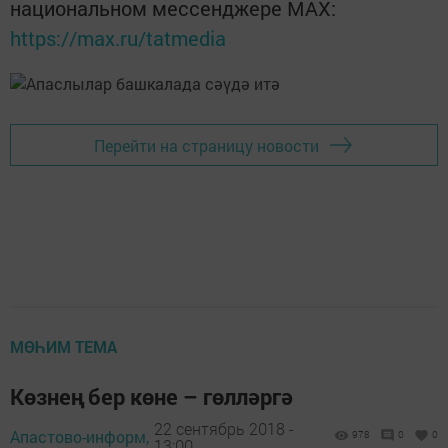
национальном мессенджере MАХ:
https://max.ru/tatmedia
Перейти на страницу новости
МӨҺИМ ТЕМА
Көзнең бер көне – гөлләргә
22 сентябрь 2018 -
Апастово-информ,
978
0
0
13:00