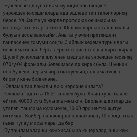
-Бу кешенең дәүләт һәм муниципаль бюджет
учреждение-оешмаларында эшләве төп таләпләрнең
берсе. Ул башта үз җирле профсоюз оешмасына
мөрәҗәгать итәргә тиеш. Юлламаларның ташламалы
булуын ассызыклыйм. Аны алу өчен претендент
гаиләсенең гомуми соңгы 3 айлык кереме турындагы
белешмә белән бергә аерым гариза тапшырырга кирәк.
Шулай ук юллама алу өчен медицина учреждениесенең
070/у-04 формалы белешмәсе дә кирәк була. Шуннан
соң бу кеше аерым чиратка куелып, юллама бүлеп
бирелү көне билгеләнә.
-Юллама ташламалы дию нәрсәне аңлата?
-Юллама гадәттә 18-21 көнлек була. Аның тулы бәясе,
әйтик, 40000 сум булырга мөмкин. Барлык шартлар да
үтәлеп, ташлама күләменең 10-60 процентка җитүе
ихтимал. Кайбер очракларда юлламаның 10 процентын
гына түләү мисаллары да бар.
-Бу ташламаларны кем хисабына кичерәләр, аны кем