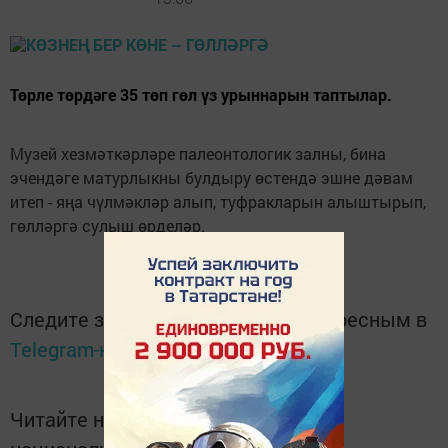
Төрле төрдәге 35 төп гөл үз урыннарын таптылар.
Музей хезмәткәрләре палеонтологик залны, бина
эчендәге матурлыкны булдыру өстендә эшне дәвам
итеп - яңа чүлмәкләр алып, туфракларын алыштырып,
гөлләргә сулыш өрделәр.
Следите за самым важным и интересным в
Telegram-канале
Татмедиа
Читайте новости Татарстана в