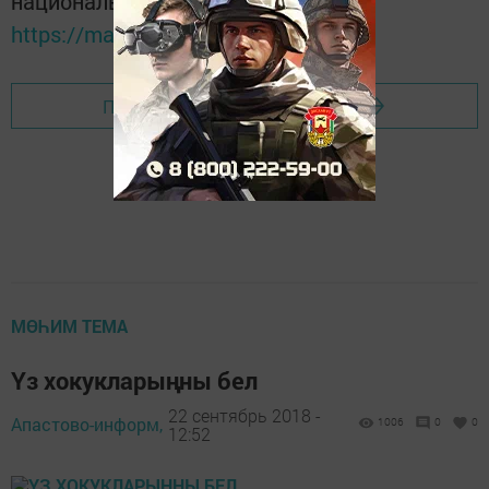
национальном мессенджере MАХ:
https://max.ru/tatmedia
Перейти на страницу новости
МӨҺИМ ТЕМА
Үз хокукларыңны бел
22 сентябрь 2018 -
Апастово-информ,
1006
0
0
12:52