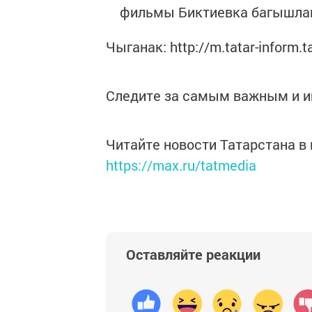
фильмы Биктиевка багышлан
Чыганак: http://m.tatar-inform.t
Следите за самым важным и 
Читайте новости Татарстана 
https://max.ru/tatmedia
Оставляйте реакции