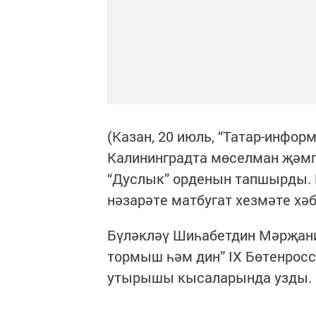
(Казан, 20 июль, “Татар-инфо
Калининградта мөселман җәмг
“Дуслык” орденын тапшырды. 
нәзарәте матбугат хезмәте хәб
Бүләкләү Шиһабетдин Мәрҗани
тормыш һәм дин” IX Бөтенрос
утырышы кысаларында узды.