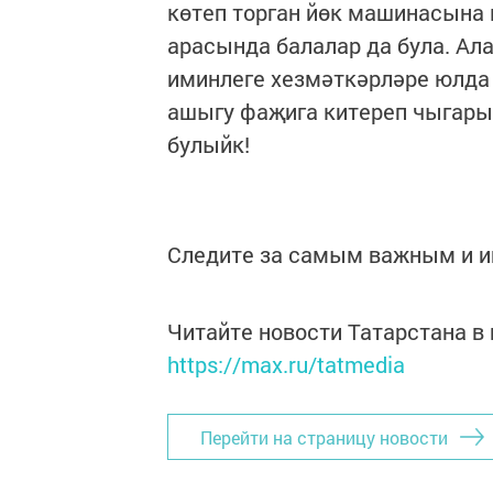
көтеп торган йөк машинасына 
арасында балалар да була. Ал
иминлеге хезмәткәрләре юлда 
ашыгу фаҗига китереп чыгары
булыйк!
Следите за самым важным и 
Читайте новости Татарстана 
https://max.ru/tatmedia
Перейти на страницу новости