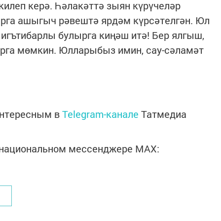
килеп керә. Һәлакәттә зыян күрүчеләр
арга ашыгыч рәвештә ярдәм күрсәтелгән. Юл
игътибарлы булырга киңәш итә! Бер ялгыш,
рга мөмкин. Юлларыбыз имин, сау-сәламәт
интересным в
Telegram-канале
Татмедиа
в национальном мессенджере MАХ: