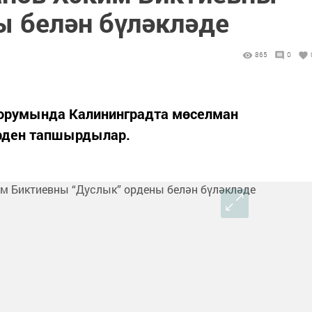
ы белән бүләкләде
865
0
форумында Калининградта мөселман
орден тапшырдылар.