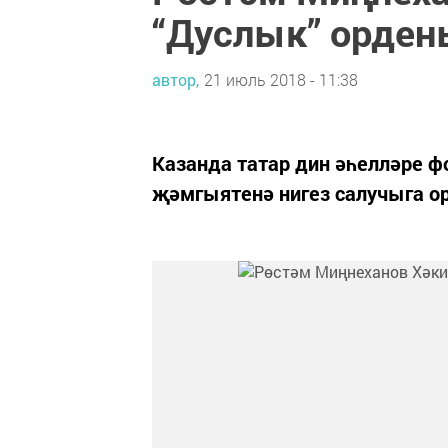
“Дуслык” орден
автор,
21 июль 2018 - 11:38
Казанда татар дин әһелләре 
җәмгыятенә нигез салучыга 