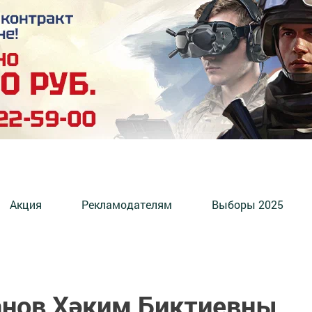
Акция
Рекламодателям
Выборы 2025
нов Хәким Биктиевны