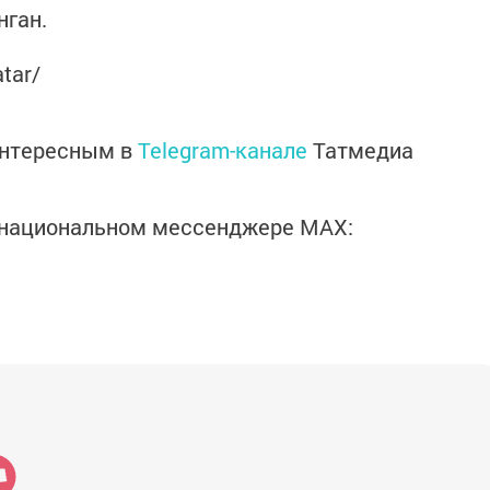
ган.
atar/
интересным в
Telegram-канале
Татмедиа
в национальном мессенджере MАХ: