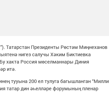
рм”). Татарстан Президенты Рөстәм Миңнеханов
ыятенә нигез салучы Хәким Биктиевка
Бу хакта Россия мөселманнары Диния
әр итә.
нең тууына 200 ел тулуга багышланган “Милли
сия татар дин әһелләре форумының пленар