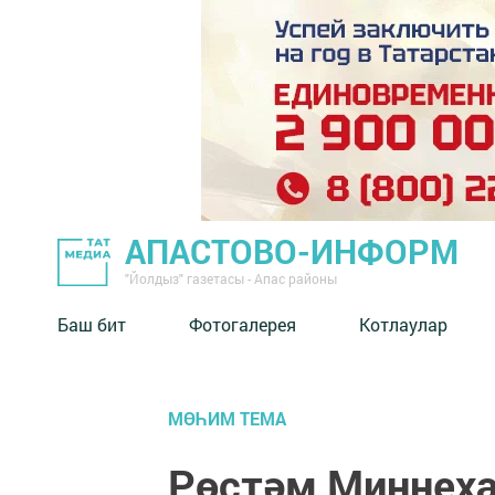
АПАСТОВО-ИНФОРМ
"Йолдыз" газетасы - Апас районы
Баш бит
Фотогалерея
Котлаулар
МӨҺИМ ТЕМА
Рөстәм Миңнеха