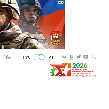
16+
РУС
ТАТ