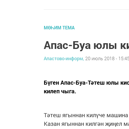
МӨҺИМ ТЕМА
Апас-Буа юлы к
Апастово-информ,
20 июль 2018 - 15:4
Бүген Апас-Буа-Тәтеш юлы ки
килеп чыга.
Тәтеш ягыннан килүче машина 
Казан ягыннан килгән җиңел м