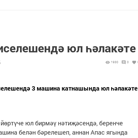
иселешендә юл һәлакәте
5
1930
0
селешендә 3 машина катнашында юл һәлакәте
йөртүче юл бирмәү нәтиҗәсендә, беренче
ашина белән бәрелешеп, аннан Апас ягында