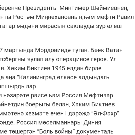
беренче Президенты Минтимер Шәймиевнең,
енты Рөстәм Миңнехановның һәм мөфти Равил
 татар мәдәни мирасын саклауды зур өлеш
7 мартында Мордовиядә туган. Бөек Ватан
сбергны яулап алу операциясе герое. Ул
я. Хәким Биктиев 1945 елдан бирле
да аңа “Калининград өлкәсе алдындагы
тапшырдылар.
 нәзарәте рәисе һәм Россия Мөфтиләр
айнетдин боерыгы белән, Хәким Биктиев
мәтенә хезмәте өчен I дәрәҗә “Әл-Фәхр”
ләнде. Россия мөселманнары Диния
ме төшергән “Боль войны” документаль