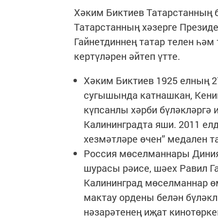
Хәким Биктиев Татарстанның 
Татарстанның хәзерге Презид
Гайнетдиннең татар телен һәм
кертүләрен әйтеп үтте.
Хәким Биктиев 1925 елның 2
сугышында катнашкан, Кениг
күпсанлы хәрби бүләкләргә и
Калининградта яши. 2011 ел
хезмәтләре өчен” медален 
Россия мөселманнары Диния
шурасы рәисе, шәех Равил Г
Калининград мөселманнар өм
мактау ордены белән бүләк
нәзарәтенең иҗат кинотөрке