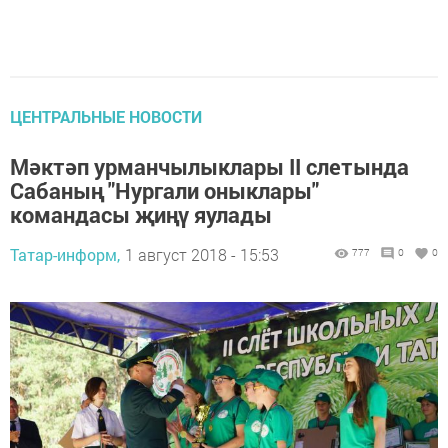
ЦЕНТРАЛЬНЫЕ НОВОСТИ
Мәктәп урманчылыклары II слетында
Сабаның "Нургали оныклары"
командасы җиңү яулады
Татар-информ,
1 август 2018 - 15:53
777
0
0