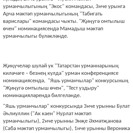
урманчылыгының "Экос" командасы, 3нче урынга
Арча мәктәп урманчылыгының "Табигать
варислары" командасы чыкты. "Җиңүгә омтылыш
өчен" номинациясендә Мамадыш мәктәп
урманчылыгы бүләкләнде.
Җиңүчеләр шулай ук "Татарстан урманнарының
киләчәге – безнең кулда" урман конференциясе
номинациясендә, "Яшь урманчылар" конкурсының
"Җиңүгә омтылыш өчен", "Тест уздыру"
номинацияләрендә билгеләнде.
"Яшь урманчылар" конкурсында 3нче урынны Булат
Әһлиуллин ("Ак каен" Нурлат мәктәп
урманчылыгы), 2нче урынны Энҗе Әхмәтҗанова
(Саба мәктәп урманчылыгы), 1нче урынны Вероника