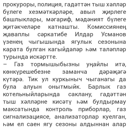
прокуроры, полиция, гадәттән тыш хәлләр
бүлеге хезмәткәрләре, авыл җирлеге
башлыклары, мәгариф, мәдәният бүлеге
җитәкчеләре катнашты. Комиссиянең
җаваплы сәркатибе Илдар Усманов
үзенең чыгышында ягулык сезонына
карата булган кагыйдәләр һәм таләпләр
турында искәртте.
– Газ тормышыбызны уңайлы итә,
көнкүрешебезне заманча дәрәҗәгә
күтәрә. Тик ул куркыныч чыганагы да
була алуын онытмыйк. Барлык газ
котельныйларында саклану, гадәттән
тыш хәлләрне кисәтү һәм булдырмау
максатында контроль приборлар, газ
сигнализациясе, анализаторлар куелган,
һәм ел саен ягу сезоны алдыннан алар