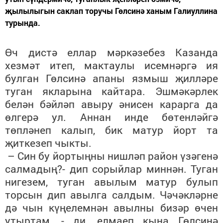
җылылыгын саклап торучы Гөлсинә ханым Галиуллина
турында.
Өч дистә еллар мәркәзебез Казанда
хезмәт итеп, мактаулы исемнәргә ия
булган Гөлсинә апаны язмыш җилләре
туган якларына кайтара. Эшмәкәрлек
белән бәйләп авыру әнисен карарга да
өлгерә ул. Аннан инде бөтенләйгә
төпләнеп калып, бик матур йорт та
җиткезеп чыкты.
– Син бу йортыңны нишләп район үзәгенә
салмадың?- дип сорыйлар миннән. Туган
нигезем, туган авылым матур булып
торсын дип авылга салдым. Чәчәкләрне
дә чын күңелемнән авылны бизәр өчен
утыртам, - ди, елмаеп кына Гөлсинә