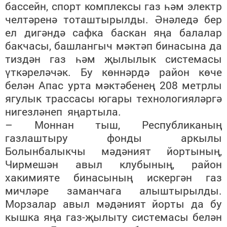
бассейн, спорт комплексы газ һәм электр
челтәренә тоташтырылды. Әнәледә бер
ел дигәндә сафка баскан яңа балалар
бакчасы, башлангыч мәктәп бинасына да
тиздән газ һәм җылылык системасы
үткәреләчәк. Бу көннәрдә район көче
белән Апас урта мәктәбенең 208 метрлы
ягулык трассасы югары технологияләргә
нигезләнеп яңартыла.
– Моннан тыш, Республиканың
газлаштыру фонды аркылы
Болынбалыкчы мәдәният йортының,
Чирмешән авыл клубының, район
хакимияте бинасының искергән газ
мичләре заманчага алыштырылды.
Морзалар авыл мәдәният йорты да бу
кышка яңа газ-җылыту системасы белән