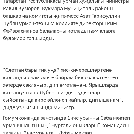
Татарстан Республикасы урман хуҗалыгы министры
Равил Кузюров, Кукмара муниципаль районы
башкарма комитеты җитәкчесе Азат Гарифуллин,
Лубян урман-техника көллияте директоры Рим
Фәйзрахманов балаларны котлады һәм аларга
бүләкләр тапшырды.
"Слеттан бары тик уңай хис-кичерешләр генә
калгандыр һәм әлеге бәйрәм бик озакка сезнең
хәтердә сакланыр, дип өметләнәм. Ярышларда
катнашучылар Лубянга инде студентлар
сыйфатында кире әйләнеп кайтыр, дип ышанам", –
диде үз чыгышында министр.
Гомумкоманда зачетында 1нче урынны Саба мәктәп
урманчылыгының "Нургали оныклары" командасы
яулады, 2нче урынга – Лубян мәктәп