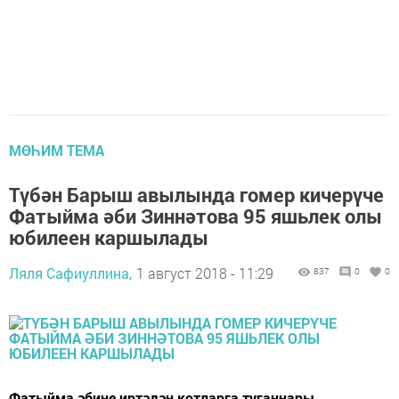
МӨҺИМ ТЕМА
Түбән Барыш авылында гомер кичерүче
Фатыйма әби Зиннәтова 95 яшьлек олы
юбилеен каршылады
Ляля Сафиуллина,
1 август 2018 - 11:29
837
0
0
Фатыйма әбине иртәдән котларга туганнары,