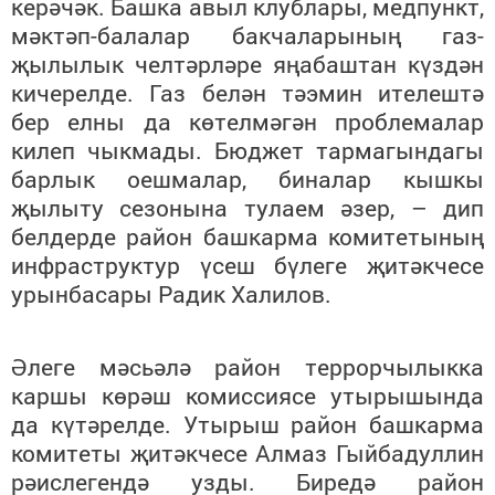
керәчәк. Башка авыл клублары, медпункт,
мәктәп-балалар бакчаларының газ-
җылылык челтәрләре яңабаштан күздән
кичерелде. Газ белән тәэмин ителештә
бер елны да көтелмәгән проблемалар
килеп чыкмады. Бюджет тармагындагы
барлык оешмалар, биналар кышкы
җылыту сезонына тулаем әзер, – дип
белдерде район башкарма комитетының
инфраструктур үсеш бүлеге җитәкчесе
урынбасары Радик Халилов.
Әлеге мәсьәлә район террорчылыкка
каршы көрәш комиссиясе утырышында
да күтәрелде. Утырыш район башкарма
комитеты җитәкчесе Алмаз Гыйбадуллин
рәислегендә узды. Биредә район