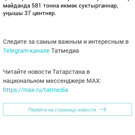
мәйданда 581 тонна икмәк суктырганнар,
уңышы 37 центнер.
Следите за самым важным и интересным в
Telegram-канале
Татмедиа
Читайте новости Татарстана в
национальном мессенджере MАХ:
https://max.ru/tatmedia
Перейти на страницу новости