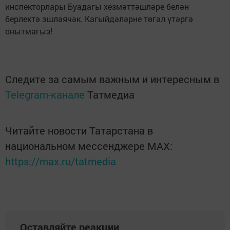
инспекторлары Буадагы хезмәттәшләре белән
берлектә эшләячәк. Кагыйдәләрне төгәл үтәргә
онытмагыз!
Следите за самым важным и интересным в
Telegram-канале
Татмедиа
Читайте новости Татарстана в
национальном мессенджере MАХ:
https://max.ru/tatmedia
Оставляйте реакции