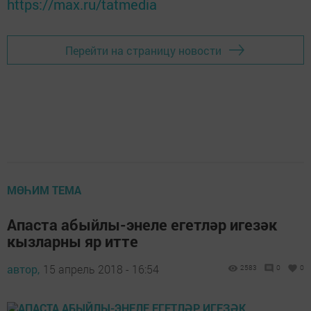
https://max.ru/tatmedia
Перейти на страницу новости
МӨҺИМ ТЕМА
Апаста абыйлы-энеле егетләр игезәк
кызларны яр итте
автор,
15 апрель 2018 - 16:54
2583
0
0