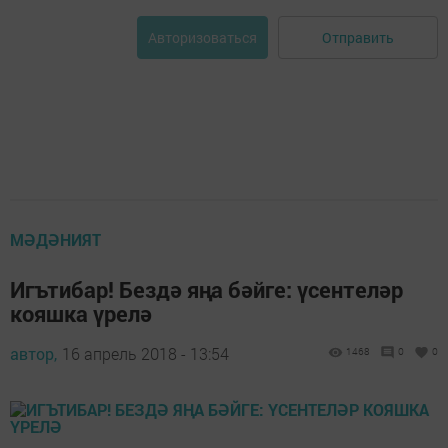
Отправить
Авторизоваться
МӘДӘНИЯТ
Игътибар! Бездә яңа бәйге: үсентеләр
кояшка үрелә
автор,
16 апрель 2018 - 13:54
1468
0
0