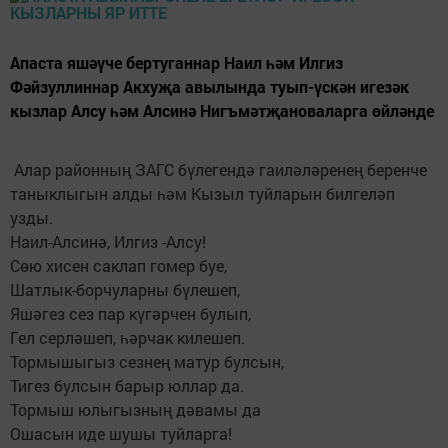
Апаста яшәүче бертуганнар Наил һәм Илгиз
Фәйзуллиннар Акхуҗа авылында туып-үскән игезәк
кызлар Алсу һәм Алсинә Нигъмәтҗановаларга өйләнде
Алар районның ЗАГС бүлегендә гаиләләренең беренче
таныклыгын алды һәм Кызыл туйларын билгеләп
узды.
Наил-Алсинә, Илгиз -Алсу!
Сөю хисен саклап гомер буе,
Шатлык-борчуларны бүлешеп,
Яшәгез сез пар күгәрчен булып,
Гел серләшеп, һәрчак килешеп.
Тормышыгыз сезнең матур булсын,
Тигез булсын барыр юллар да.
Тормыш юлыгызның дәвамы да
Ошасын иде шушы туйларга!