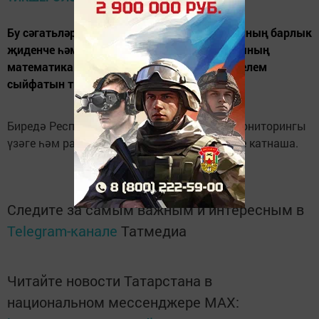
Бу сәгатьләрдә Апас урта мәктәбендә районның барлык
җиденче һәм сигезенче сыйныф укучыларының
математика һәм рус теле фәннәре буенча белем
сыйфатын тикшерәләр.
Биредә Республика белем бирү сыйфаты мониторингы
үзәге һәм район мәгариф бүлеге белгечләре катнаша.
Следите за самым важным и интересным в
Telegram-канале
Татмедиа
Читайте новости Татарстана в
национальном мессенджере MАХ: