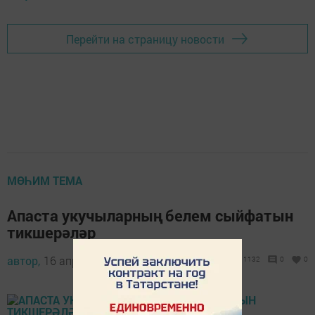
Перейти на страницу новости
МӨҺИМ ТЕМА
Апаста укучыларның белем сыйфатын
тикшерәләр
автор,
16 апрель 2018 - 10:36
1132
0
0