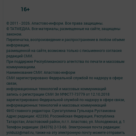
16+
© 2011 - 2026. Апастово-информ. Все права защищены.
© ТАТМЕДИА. Все материалы, размещенные на сайте, защищены
законом.
Перепечатка, воспроизведение и распространение в любом объеме
информации,
размещенной на сайте, возможна только с письменного согласия
редакций СМИ.
При поддержке Республиканского агентства по печати и массовым
коммуникациям.
Наименование СМИ: Апастово-информ
СМИ зарегистрировано Федеральной службой по надзору в сфере
связи,
информационных технологий и массовых коммуникаций
запись о регистрации СМИ Эл №ФС77-73779 от 12.10.2018
зарегистрировано Федеральной службой по надзору в сфере связи,
информационных технологий и массовых коммуникаций
ФИО главного редактора: Сунгатуллина Гульнара Рустамовна
Адрес редакции: 422350, Россиийская Федерация, Республика
Татарстан, Апастовский район, п.г.т. Апастово, ул. Молодежная, д. 1
Телефон редакции: (84376) 2-13-66. Электронная почта редакции:
yolduzz@mail.ru, также на эту электронную почту можете отправить