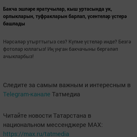
Бакча эшләре яратучылар, кыш уртасында ук,
орлыкларын, туфракларын барлап, үсентеләр үстерә
башлады
Нәрсәләр утырттыгыз сез? Күпме үстеләр инде? Безгә
фотолар юллагыз! Иң уңган бакчачыны бергәләп
ачыкларбыз!
Следите за самым важным и интересным в
Telegram-канале
Татмедиа
Читайте новости Татарстана в
национальном мессенджере MАХ:
https://max.ru/tatmedia