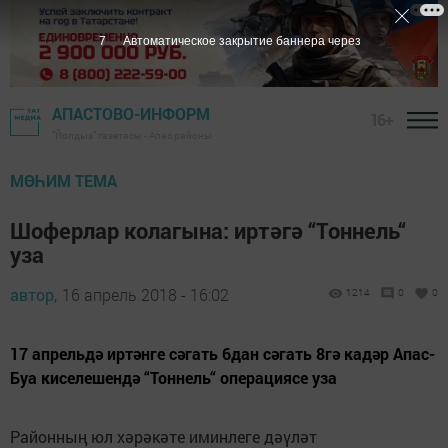
6
Автоматическое закрытие баннера через
АПАСТОВО-ИНФОРМ
16+
"Йолдыз" газетасы - Апас районы
МӨҺИМ ТЕМА
Шоферлар колагына: иртәгә “Тоннель“
уза
автор,
16 апрель 2018 - 16:02
1214
0
0
17 апрельдә иртәнге сәгать 6дан сәгать 8гә кадәр Апас-
Буа киселешендә “Тоннель“ операциясе уза
Районның юл хәрәкәте иминлеге дәүләт