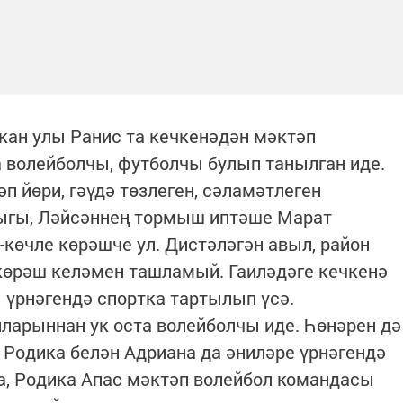
кан улы Ранис та кечкенәдән мәктәп
 волейболчы, футболчы булып танылган иде.
әп йөри, гәүдә төзлеген, сәламәтлеген
лыгы, Ләйсәннең тормыш иптәше Марат
-көчле көрәшче ул. Дистәләгән авыл, район
көрәш келәмен ташламый. Гаиләдәге кечкенә
ы үрнәгендә спортка тартылып үсә.
лларыннан ук оста волейболчы иде. Һөнәрен дә
 Родика белән Адриана да әниләре үрнәгендә
а, Родика Апас мәктәп волейбол командасы