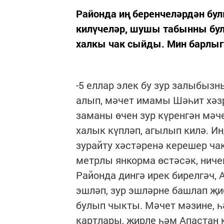
Районда иң беренчеләрдән бу
килүчеләр, шушы табынны бул
халкы чак сыйды. Мин барлыг
-5 еллар элек бу зур залыбызн
алып, мәчет имамы Шәһит хәзрә
заманы өчен зур күренгән мәч
халык күпләп, агылып килә. И
зурайту хәстәренә керешер чак
метрлы янкорма өстәсәк, ничек
Районда дингә ирек бирелгәч,
эшләп, зур эшләрне башлап җи
булып чыкты. Мәчет мәзине, һ
картлары, җирле һәм Апастан