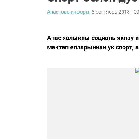
Апастово-информ,
8 сентябрь 2018 - 09
Апас халыкны социаль яклау 
мәктәп елларыннан ук спорт, а