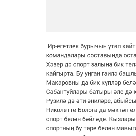
Ир-егетлек бурычын үтәп кайт
командалары составында оста
Хәзер дә спорт залына бик тел
кайгырта. Бу уңган гаилә баш
Макаровны да бик күпләр белә
Сабантуйлары батыры әле дә 
Рузилә дә әти-әниләре, абыйс
Николетте Болога да мәктәп е
спорт белән бәйләде. Кызлары
спортның бу төре белән мавыг