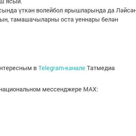
ш ясый.
ксында үткән волейбол ярышларында да Ләйсә
ын, тамашачыларны оста уеннары белән
интересным в
Telegram-канале
Татмедиа
в национальном мессенджере MАХ: