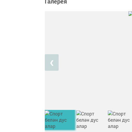
Галерея
❮