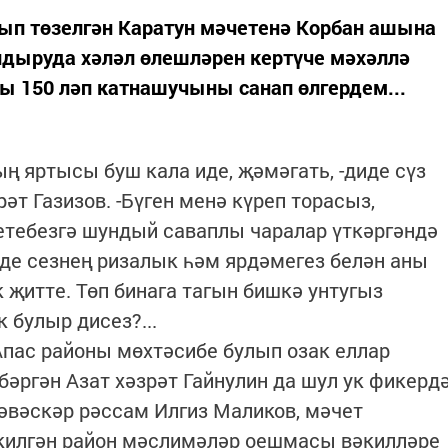
лып төзелгән Каратун мәчетенә Корбан ашына
дыруда хәләл өлешләрен кертүче мәхәллә
ы 150 ләп катнашучыны санап өлгердем...
ың яртысы буш кала иде, җәмәгать, -диде сүз
т Газизов. -Бүген менә күреп торасыз,
етебезгә шундый саваплы чаралар үткәргәндә
нде сезнең ризалык һәм ярдәмегез белән аны
 җитте. Төп бинага тагын бишкә унтугыз
 булыр дисез?...
 Апас районы мөхтәсибе булып озак еллар
бәргән Азат хәзрәт Гайнулин да шул ук фикерд
әвәскәр рәссам Илгиз Маликов, мәчет
 килгән район мәслимәләр оешмасы вәкилләре