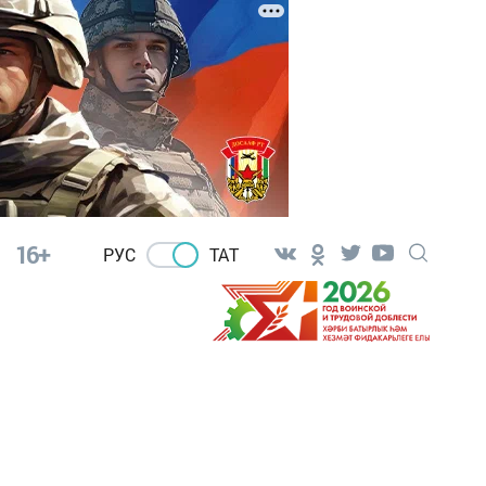
16+
РУС
ТАТ