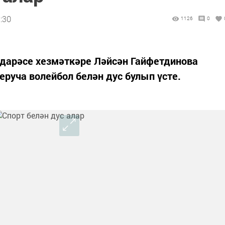
:30
1126
0
идарәсе хезмәткәре Ләйсән Гайфетдинова
еруча волейбол белән дус булып үсте.