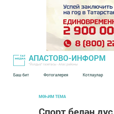
АПАСТОВО-ИНФОРМ
"Йолдыз" газетасы - Апас районы
Баш бит
Фотогалерея
Котлаулар
МӨҺИМ ТЕМА
Спорт белән дус