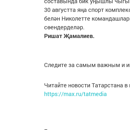
составында бик уңышлы чыгы
30 августта яңа спорт компле
белән Николетте командашлар
сөендерделәр.
Ришат Җамалиев.
Следите за самым важным и 
Читайте новости Татарстана 
https://max.ru/tatmedia