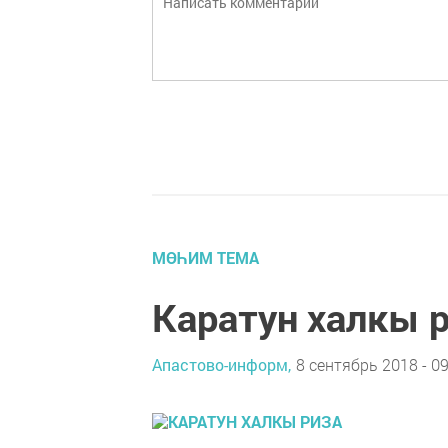
МӨҺИМ ТЕМА
Каратун халкы 
Апастово-информ,
8 сентябрь 2018 - 09