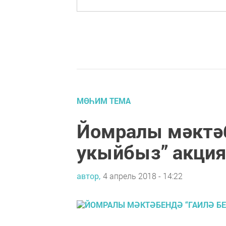
МӨҺИМ ТЕМА
Йомралы мәктәб
укыйбыз” акция
автор,
4 апрель 2018 - 14:22