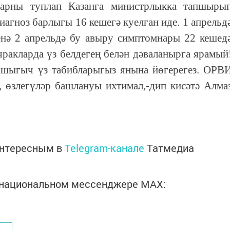
ларны туплап Казанга министрлыкка тапшыры
иагноз барлыгы 16 кешегә куелган иде. 1 апрельд
енә 2 апрельдә бу авыру симптомнары 22 кешед
ракларда үз белдегең белән дәваланырга ярамый
ашыгыч үз табибларыгыз янына йөгерегез. ОРВ
 өзлегүләр башлануы ихтимал,-дип кисәтә Алма
интересным в
Telegram-канале
Татмедиа
в национальном мессенджере MАХ: