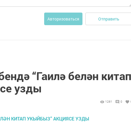
Отправить
Авторизоваться
ендә “Гаилә белән кита
се узды
1261
0