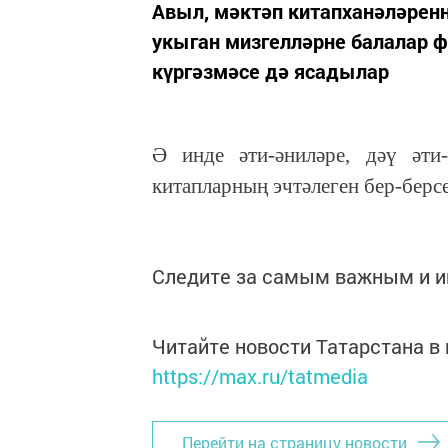
Авыл, мәктәп китапханәләрен
укыган мизгелләрне балалар ф
күргәзмәсе дә ясадылар
Ә инде әти-әниләре, дәү әти
китапларның эчтәлеген бер-берс
Следите за самым важным и 
Читайте новости Татарстана 
https://max.ru/tatmedia
Перейти на страницу новости