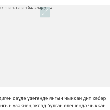
дигән сәүдә үзәгендә янгын чыккан дип хәбәр
Янгын үзәкнең склад булган өлешендә чыккан