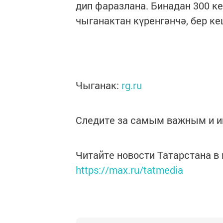
дип фаразлана. Бинадан 300 к
чыганактан күренгәнчә, бер ке
Чыганак:
rg.ru
Следите за самым важным и 
Читайте новости Татарстана 
https://max.ru/tatmedia