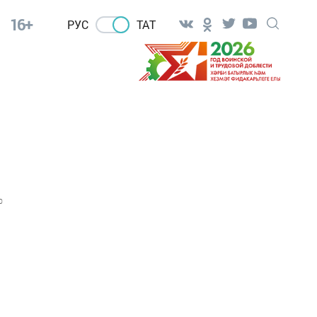
16+
РУС
ТАТ
0