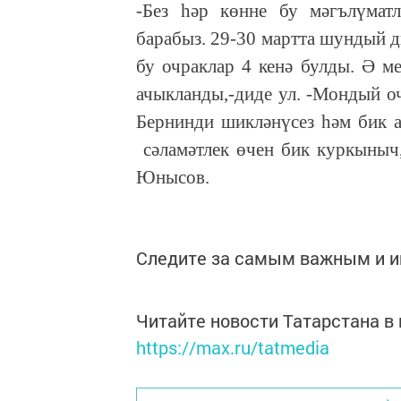
-Без һәр көнне бу мәгълүмат
барабыз. 29-30 мартта шундый д
бу очраклар 4 кенә булды. Ә м
ачыкланды,-диде ул. -Мондый оч
Бернинди шикләнүсез һәм бик 
сәламәтлек өчен бик куркыныч,
Юнысов.
Следите за самым важным и 
Читайте новости Татарстана 
https://max.ru/tatmedia