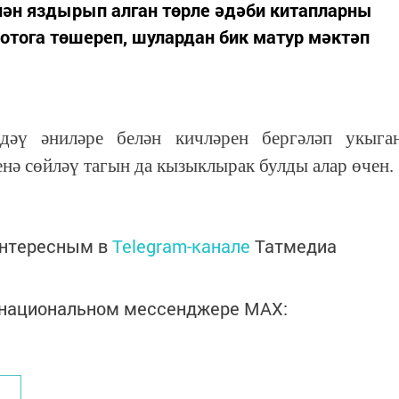
нән яздырып алган төрле әдәби китапларны
отога төшереп, шулардан бик матур мәктәп
-дәү әниләре белән кичләрен бергәләп укыга
енә сөйләү тагын да кызыклырак булды алар өчен.
интересным в
Telegram-канале
Татмедиа
в национальном мессенджере MАХ: