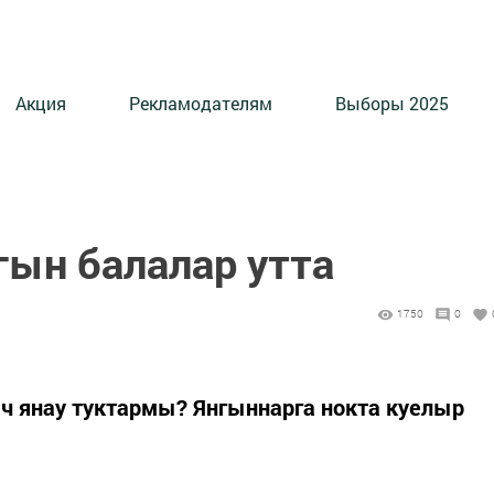
Акция
Рекламодателям
Выборы 2025
гын балалар утта
1750
0
 янау туктармы? Янгыннарга нокта куелыр