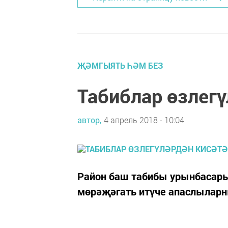
ҖӘМГЫЯТЬ ҺӘМ БЕЗ
Табиблар өзлегү
автор,
4 апрель 2018 - 10:04
Район баш табибы урынбасары
мөрәҗәгать итүче апаслыларн