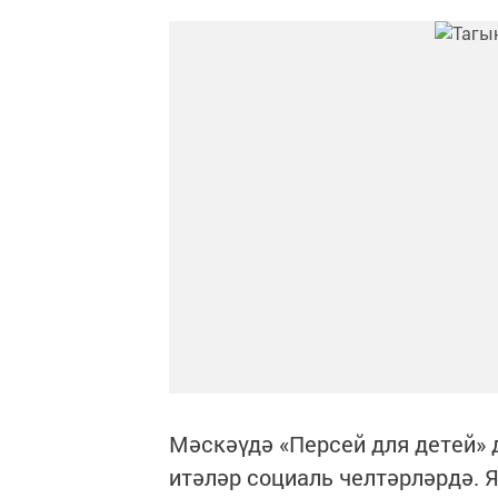
Мәскәүдә «Персей для детей» 
итәләр социаль челтәрләрдә. 