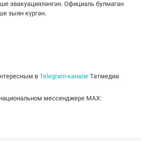
еше эвакуацияләнгән. Официаль булмаган
ше зыян күргән.
интересным в
Telegram-канале
Татмедиа
в национальном мессенджере MАХ: