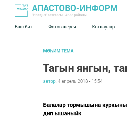
АПАСТОВО-ИНФОРМ
"Йолдыз" газетасы - Апас районы
Баш бит
Фотогалерея
Котлаулар
МӨҺИМ ТЕМА
Тагын янгын, та
автор,
4 апрель 2018 - 15:54
Балалар тормышына куркыныч
дип ышаныйк