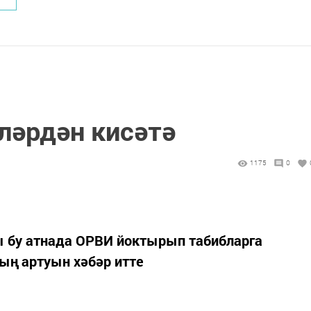
ләрдән кисәтә
1175
0
 бу атнада ОРВИ йоктырып табибларга
ың артуын хәбәр итте