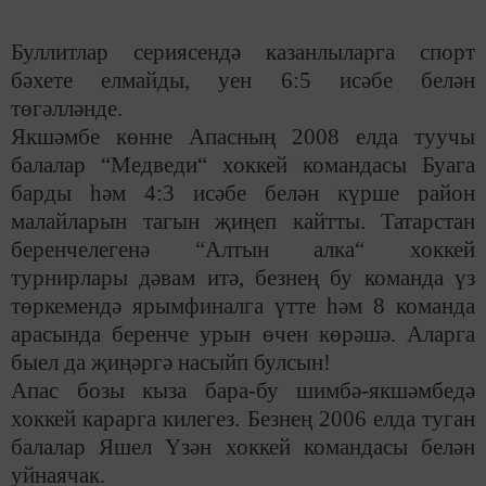
Буллитлар сериясендә казанлыларга спорт
бәхете елмайды, уен 6:5 исәбе белән
төгәлләнде.
Якшәмбе көнне Апасның 2008 елда туучы
балалар “Медведи“ хоккей командасы Буага
барды һәм 4:3 исәбе белән күрше район
малайларын тагын җиңеп кайтты. Татарстан
беренчелегенә “Алтын алка“ хоккей
турнирлары дәвам итә, безнең бу команда үз
төркемендә ярымфиналга үтте һәм 8 команда
арасында беренче урын өчен көрәшә. Аларга
быел да җиңәргә насыйп булсын!
Апас бозы кыза бара-бу шимбә-якшәмбедә
хоккей карарга килегез. Безнең 2006 елда туган
балалар Яшел Үзән хоккей командасы белән
уйнаячак.