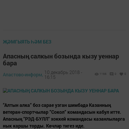
ҖӘМГЫЯТЬ ҺӘМ БЕЗ
Апасның салкын бозында кызу уеннар
бара
10 декабрь 2018 -
Апастово-информ,
1166
0
0
16:15
“Алтын алка“ боз сарае узган шимбәдә Казанның
ветеран-спортчылар “Сокол“ командасын кабул итте.
Апасның “РЭД-БУЛЛ“ хоккей командасы казанлыларга
нык каршы торды. Көчләр тигез иде.