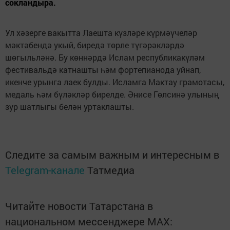
сокландыра.
Ул хәзерге вакытта Лаешта күзләре күрмәүчеләр
мәктәбендә укый, биредә төрле түгәрәкләрдә
шөгыльләнә. Бу көннәрдә Ислам республикакүләм
фестивальдә катнашты һәм фортепианода уйнап,
икенче урынга лаек булды. Исламга Мактау грамотасы,
медаль һәм бүләкләр бирелде. Әнисе Гөлсинә улының
зур шатлыгы белән уртаклашты.
Следите за самым важным и интересным в
Telegram-канале
Татмедиа
Читайте новости Татарстана в
национальном мессенджере MАХ: