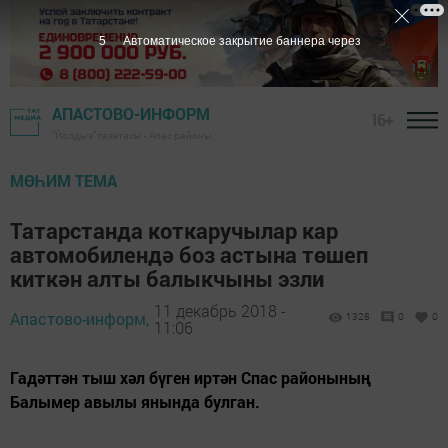
4
Автоматическое закрытие баннера через
АПАСТОВО-ИНФОРМ
16+
"Йолдыз" газетасы - Апас районы
МӨҺИМ ТЕМА
Татарстанда коткаручылар кар
автомобилендә боз астына төшеп
киткән алты балыкчыны эзли
11 декабрь 2018 -
Апастово-информ,
1328
0
0
11:06
Гадәттән тыш хәл бүген иртән Спас районының
Балымер авылы янында булган.