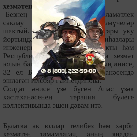
хезмәтенә озатты.
-Безнең гаиләдә язмышын сәламәтлек
саклау өлкәсе белән бәйләүчеләр
шактый. Кызым Рамилә дә югары уку
йортында медицина җиһазлары
инженеры һөнәренә укып чыкты һәм
Республика үзәк клиникасында хезмәт
юлын башлап җибәрде, - ди аның әнисе,
32 ел Балтай участок хастаханәсендә
эшләгән Илсөяр Гайнетдинова.
Солдат әнисе үзе бүген Апас үзәк
хастаханәсенең терапия бүлеге
коллективында эшен дәвам итә.
Булатка ак юллар телибез һәм хәрби
хезмәтен тәмамлагач, аның яңадан