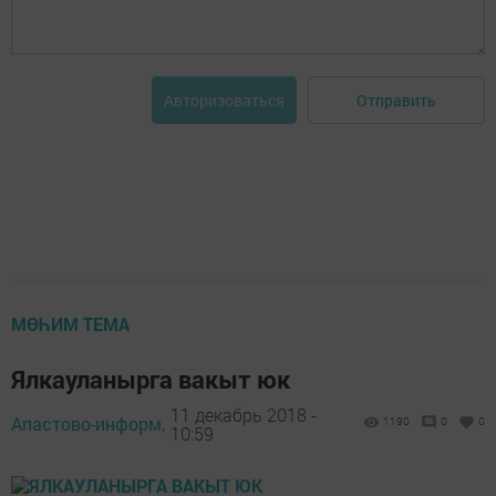
Отправить
Авторизоваться
МӨҺИМ ТЕМА
Ялкауланырга вакыт юк
11 декабрь 2018 -
Апастово-информ,
1190
0
0
10:59