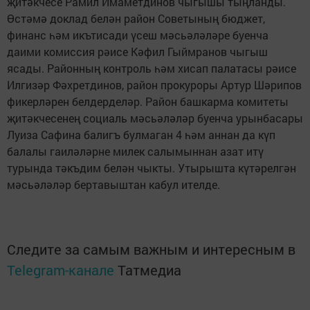
җитәкчесе Рамил Имаметдинов чыгышы тыңланды.
Өстәмә доклад белән район Советының бюджет,
финанс һәм икътисади үсеш мәсьәләләре буенча
даими комиссия рәисе Кәфил Гыймранов чыгыш
ясады. Районның контроль һәм хисап палатасы рәисе
Илгизәр Фәхретдинов, район прокуроры Артур Шәрипов
фикерләрен белдерделәр. Район башкарма комитеты
җитәкчесенең социаль мәсьәләләр буенча урынбасары
Луиза Сафина балигъ булмаган 4 һәм аннан да күп
балалы гаиләләрне милек салымыннан азат итү
турында тәкъдим белән чыкты. Утырышта күтәрелгән
мәсьәләләр бертавыштан кабул ителде.
Следите за самым важным и интересным в
Telegram-канале
Татмедиа