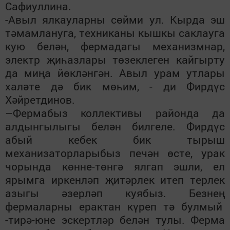
Сафиуллина.
-Авыл ялкауларны сөйми ул. Кырда эш
тәмамлануга, техниканы кышкы саклауга
кую белән, фермадагы механизмнар,
электр җиһазлары төзеклеген кайгырту
да миңа йөкләнгән. Авыл урам утлары
халәте дә бик мөһим, - ди Фирдүс
Хәйретдинов.
–Фермабыз коллективы районда да
алдынгылыгы белән билгеле. Фирдүс
абый кебек бик тырыш
механизаторларыбыз печән өсте, урак
чорында көнне-төнгә ялгап эшли, ел
ярымга иркенләп җитәрлек итеп терлек
азыгы әзерләп куябыз. Безнең
фермаларны ерактан күреп тә булмый
-тирә-юне эскертләр белән тулы. Ферма