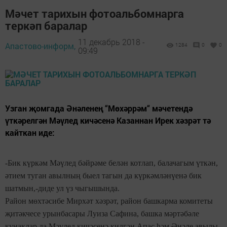
Мәчет тарихын фотоальбомнарга
теркәп баралар
11 декабрь 2018 -
Апастово-информ,
1284
0
0
09:49
Узган җомгада Әнәленең “Мөхәррәм“ мәчетендә
үткәрелгән Мәүлед кичәсенә Казаннан Ирек хәзрәт тә
кайткан иде:
-Бик күркәм Мәүлед бәйрәме белән котлап, балачагым үткән,
әтием туган авылның быел тагын да күркәмләнүенә бик
шатмын,-диде ул үз чыгышында.
Район мөхтәсибе Мирхәт хәзрәт, район башкарма комитеты
җитәкчесе урынбасары Луиза Сафина, башка мәртәбәле
кунаклар да Мәүлед кичәсенә килгән Апас һәм Әнәле авылы