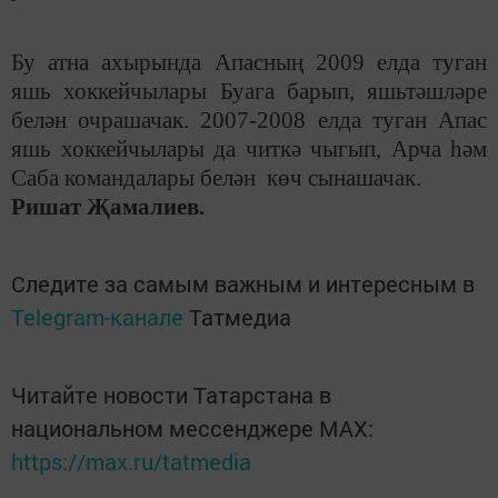
Бу атна ахырында Апасның 2009 елда туган
яшь хоккейчылары Буага барып, яшьтәшләре
белән очрашачак. 2007-2008 елда туган Апас
яшь хоккейчылары да читкә чыгып, Арча һәм
Саба командалары белән көч сынашачак.
Ришат Җамалиев.
Следите за самым важным и интересным в
Telegram-канале
Татмедиа
Читайте новости Татарстана в
национальном мессенджере MАХ:
https://max.ru/tatmedia