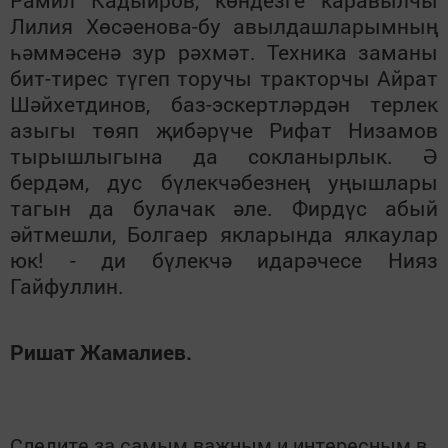
Рамил Кадыйров, көндезге каравылчы
Лилия Хөсәенова-бу авылдашларымның
һәммәсенә зур рәхмәт. Техника заманы
бит-тирес түгеп торучы тракторчы Айрат
Шәйхетдинов, баз-эскертләрдән терлек
азыгы төяп җибәрүче Рифат Низамов
тырышлыгына да сокланырлык. Ә
бердәм, дус бүлекчәбезнең уңышлары
тагын да булачак әле. Фирдүс абый
әйтмешли, Болгаер якларында ялкаулар
юк! - ди бүлекчә идарәчесе Нияз
Гайфуллин.
Ришат Жамалиев.
Следите за самым важным и интересным в