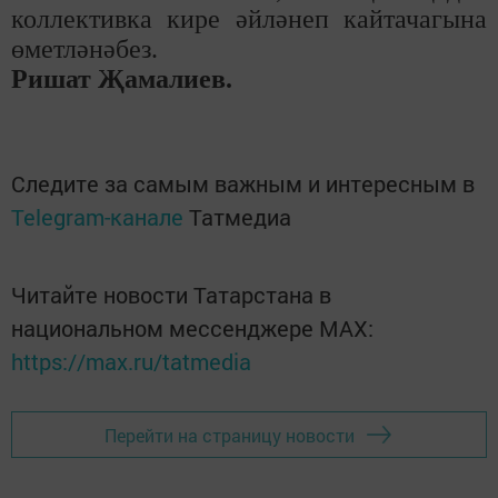
коллективка кире әйләнеп кайтачагына
өметләнәбез.
Ришат Җамалиев.
Следите за самым важным и интересным в
Telegram-канале
Татмедиа
Читайте новости Татарстана в
национальном мессенджере MАХ:
https://max.ru/tatmedia
Перейти на страницу новости