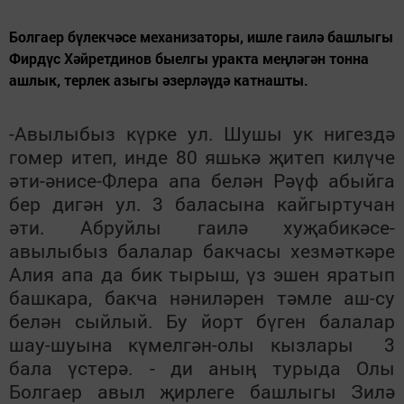
Болгаер бүлекчәсе механизаторы, ишле гаилә башлыгы
Фирдүс Хәйретдинов быелгы уракта меңләгән тонна
ашлык, терлек азыгы әзерләүдә катнашты.
-Авылыбыз күрке ул. Шушы ук нигездә
гомер итеп, инде 80 яшькә җитеп килүче
әти-әнисе-Флера апа белән Рәүф абыйга
бер дигән ул. 3 баласына кайгыртучан
әти. Абруйлы гаилә хуҗабикәсе-
авылыбыз балалар бакчасы хезмәткәре
Алия апа да бик тырыш, үз эшен яратып
башкара, бакча нәниләрен тәмле аш-су
белән сыйлый. Бу йорт бүген балалар
шау-шуына күмелгән-олы кызлары 3
бала үстерә. - ди аның турыда Олы
Болгаер авыл җирлеге башлыгы Зилә