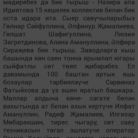
мөдиребез дә бик тырыш - Назирә апа
Идиятова 15 кешелек коллектив белән бик
оста идарә итә. Сыер савучыларыбыз
Гөлнар Сәйфуллина, Әлфинур Җамалиева,
Гөлшат Шәфигуллина, Люзия
Загретдинова, Алинә Амануллина, Әлфирә
Сираҗева бик тырыш. Заводларга кыш
башында көн саен тонна ярымлап югары
сыйфатлы сөт төяп җибәрәбез. Ел
дәвамында 100 баштан артык яшь
бозаулар тәрбияләүче Сәрвиназ
Фатыйхова да үз эшен яратып башкара.
Маллар алдына көне- сәгате белән
вакытында ат белән азык кертүче Илфат
Амануллин, Рәдиф Җамалиев, Илгизәр
Мөбәракшин, тирес чыгару, сөт саву
техникасын төгәл эшләтүче оператор