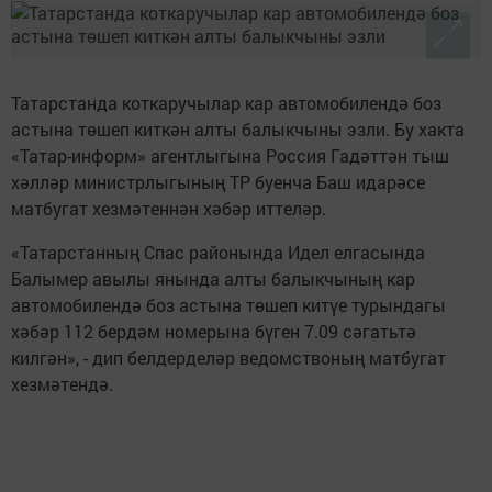
Татарстанда коткаручылар кар автомобилендә боз
астына төшеп киткән алты балыкчыны эзли. Бу хакта
«Татар-информ» агентлыгына Россия Гадәттән тыш
хәлләр министрлыгының ТР буенча Баш идарәсе
матбугат хезмәтеннән хәбәр иттеләр.
«Татарстанның Спас районында Идел елгасында
Балымер авылы янында алты балыкчының кар
автомобилендә боз астына төшеп китүе турындагы
хәбәр 112 бердәм номерына бүген 7.09 сәгатьтә
килгән», - дип белдерделәр ведомствоның матбугат
хезмәтендә.