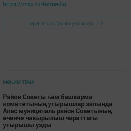
https://max.ru/tatmedia
Перейти на страницу новости
МӨҺИМ ТЕМА
Район Советы һәм башкарма
комитетының утырышлар залында
Апас муниципаль район Советының
өченче чакырылыш чираттагы
утырышы узды