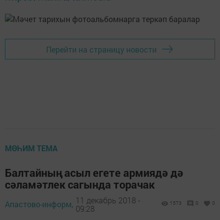
Перейти на страницу новости
МӨҺИМ ТЕМА
Балтайның асыл егете армиядә дә
сәламәтлек сагында торачак
11 декабрь 2018 -
Апастово-информ,
1573
0
0
09:28