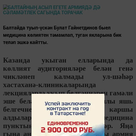
Балтайда туып-үскән Булат Гайнетдинов быел
медицина көлиятен тәмамлап, туган якларына бик
теләп эшкә кайтты.
Казанда укыган елларында да
көллият аудиторияләре белән генә
чикләнеп калмады ул-шәһәр
хастаханә-клиникаларында
лекцияләрдә укып белгәннәрен гамәли
эше белән ныгытты. Дипломлы яшь
белгечне районда көтеп каршы
алдылар һәм Ябалак авыл медицина
пунктына эшкә билгеләделәр. Яңа
гына аны туганнары, дуслары армия