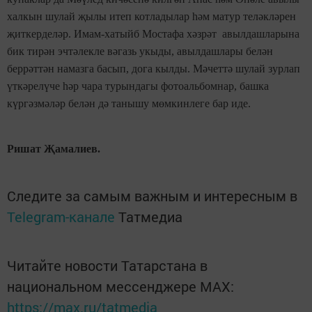
халкын шулай җылы итеп котладылар һәм матур теләкләрен
җиткерделәр. Имам-хатыйб Мостафа хәзрәт авылдашларына
бик тирән эчтәлекле вәгазь укыды, авылдашлары белән
беррәттән намазга басып, дога кылды. Мәчеттә шулай зурлап
үткәрелүче һәр чара турындагы фотоальбомнар, башка
күргәзмәләр белән дә танышу мөмкинлеге бар иде.
Ришат Җамалиев.
Следите за самым важным и интересным в
Telegram-канале
Татмедиа
Читайте новости Татарстана в
национальном мессенджере MАХ:
https://max.ru/tatmedia