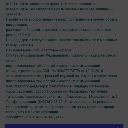
© 2011 - 2026. Апастово-информ. Все права защищены.
© ТАТМЕДИА. Все материалы, размещенные на сайте, защищены
законом.
Перепечатка, воспроизведение и распространение в любом объеме
информации,
размещенной на сайте, возможна только с письменного согласия
редакций СМИ.
При поддержке Республиканского агентства по печати и массовым
коммуникациям.
Наименование СМИ: Апастово-информ
СМИ зарегистрировано Федеральной службой по надзору в сфере
связи,
информационных технологий и массовых коммуникаций
запись о регистрации СМИ Эл №ФС77-73779 от 12.10.2018
зарегистрировано Федеральной службой по надзору в сфере связи,
информационных технологий и массовых коммуникаций
ФИО главного редактора: Сунгатуллина Гульнара Рустамовна
Адрес редакции: 422350, Россиийская Федерация, Республика
Татарстан, Апастовский район, п.г.т. Апастово, ул. Молодежная, д. 1
Телефон редакции: (84376) 2-13-66. Электронная почта редакции:
yolduzz@mail.ru, также на эту электронную почту можете отправить
сообщения о фактах коррупции.
Учредитель СМИ: АО «ТАТМЕДИА»
Антикоррупционная политика