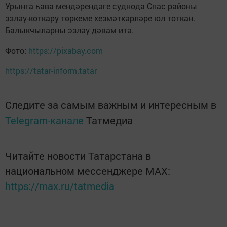
Урынга һава мендәрендәге суднода Спас районы
эзләү-коткару төркеме хезмәткәрләре юл тоткан.
Балыкчыларны эзләү дәвам итә.
Фото:
https://pixabay.com
https://tatar-inform.tatar
Следите за самым важным и интересным в
Telegram-канале
Татмедиа
Читайте новости Татарстана в
национальном мессенджере MАХ:
https://max.ru/tatmedia