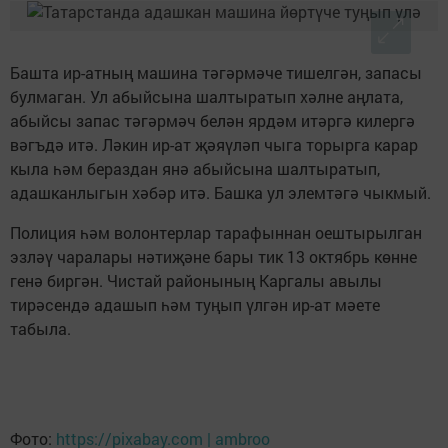
Башта ир-атның машина тәгәрмәче тишелгән, запасы
булмаган. Ул абыйсына шалтыратып хәлне аңлата,
абыйсы запас тәгәрмәч белән ярдәм итәргә килергә
вәгъдә итә. Ләкин ир-ат җәяүләп чыга торырга карар
кыла һәм бераздан янә абыйсына шалтыратып,
адашканлыгын хәбәр итә. Башка ул элемтәгә чыкмый.
Полиция һәм волонтерлар тарафыннан оештырылган
эзләү чаралары нәтиҗәне бары тик 13 октябрь көнне
генә биргән. Чистай районының Каргалы авылы
тирәсендә адашып һәм туңып үлгән ир-ат мәете
табыла.
Фото:
https://pixabay.com | ambroo