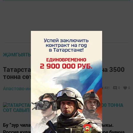
ҖӘМГЫЯТЬ ҺӘМ БЕЗ
Татарстан буенча көн саен уртача 3500
тонна сөт савып алына
14 октябрь 2018 -
Апастово-информ,
831
0
0
11:13
Бу “зур чиләктәге” сөтнең 82 тоннасы Апасныкы.
Россия күләмендә Бердәм Таможня таләпләре буенча