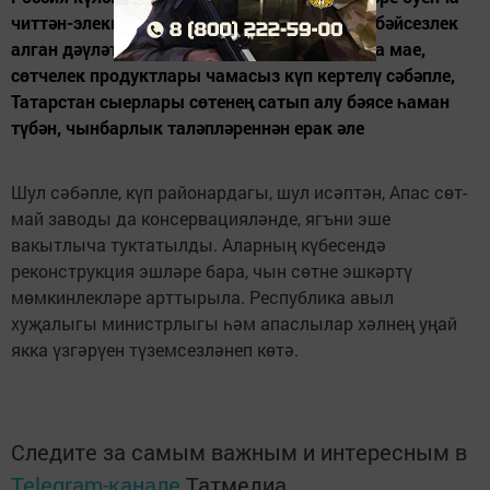
читтән-элеккеге СССР республикаларының бәйсезлек
алган дәүләтләреннән илгә коры сөт, пальма мае,
сөтчелек продуктлары чамасыз күп кертелү сәбәпле,
Татарстан сыерлары сөтенең сатып алу бәясе һаман
түбән, чынбарлык таләпләреннән ерак әле
Шул сәбәпле, күп районардагы, шул исәптән, Апас сөт-
май заводы да консервацияләнде, ягъни эше
вакытлыча туктатылды. Аларның күбесендә
реконструкция эшләре бара, чын сөтне эшкәртү
мөмкинлекләре арттырыла. Республика авыл
хуҗалыгы министрлыгы һәм апаслылар хәлнең уңай
якка үзгәрүен түземсезләнеп көтә.
Следите за самым важным и интересным в
Telegram-канале
Татмедиа