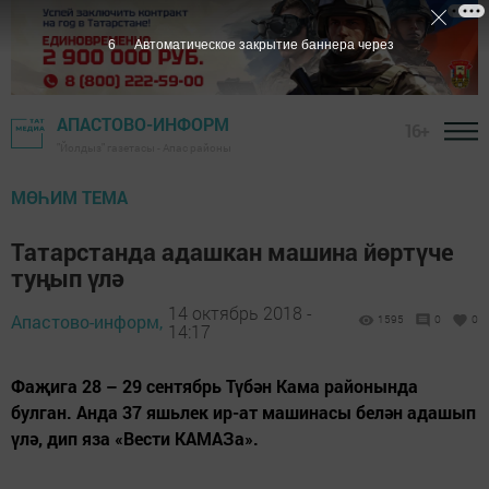
5
Автоматическое закрытие баннера через
АПАСТОВО-ИНФОРМ
16+
"Йолдыз" газетасы - Апас районы
МӨҺИМ ТЕМА
Татарстанда адашкан машина йөртүче
туңып үлә
14 октябрь 2018 -
Апастово-информ,
1595
0
0
14:17
Фаҗига 28 – 29 сентябрь Түбән Кама районында
булган. Анда 37 яшьлек ир-ат машинасы белән адашып
үлә, дип яза «Вести КАМАЗа».