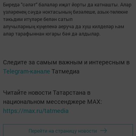
Биредә "сәләт" балалар иҗат йорты да катнашты. Алар
үзләренең сәүдә ноктасының бизәлеше, азык-төлекне
тәкьдим итүләре белән сатып
алучыларның күңеленә аеруча да хуш килделәр һәм
алар тарафыннан югары бәя дә алдылар.
Следите за самым важным и интересным в
Telegram-канале
Татмедиа
Читайте новости Татарстана в
национальном мессенджере MАХ:
https://max.ru/tatmedia
Перейти на страницу новости