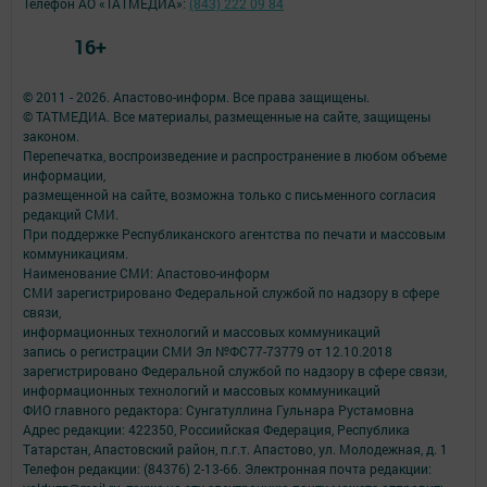
Телефон АО «ТАТМЕДИА»:
(843) 222 09 84
16+
© 2011 - 2026. Апастово-информ. Все права защищены.
© ТАТМЕДИА. Все материалы, размещенные на сайте, защищены
законом.
Перепечатка, воспроизведение и распространение в любом объеме
информации,
размещенной на сайте, возможна только с письменного согласия
редакций СМИ.
При поддержке Республиканского агентства по печати и массовым
коммуникациям.
Наименование СМИ: Апастово-информ
СМИ зарегистрировано Федеральной службой по надзору в сфере
связи,
информационных технологий и массовых коммуникаций
запись о регистрации СМИ Эл №ФС77-73779 от 12.10.2018
зарегистрировано Федеральной службой по надзору в сфере связи,
информационных технологий и массовых коммуникаций
ФИО главного редактора: Сунгатуллина Гульнара Рустамовна
Адрес редакции: 422350, Россиийская Федерация, Республика
Татарстан, Апастовский район, п.г.т. Апастово, ул. Молодежная, д. 1
Телефон редакции: (84376) 2-13-66. Электронная почта редакции: