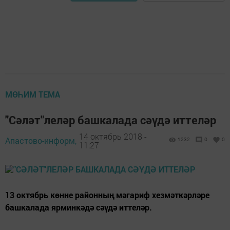
МӨҺИМ ТЕМА
"Сәләт"леләр башкалада сәүдә иттеләр
14 октябрь 2018 -
Апастово-информ,
1232
0
0
11:27
13 октябрь көнне районның мәгариф хезмәткәрләре
башкалада ярминкәдә сәүдә иттеләр.