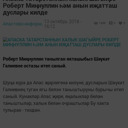
Роберт Миңнуллин һәм анын иҗатташ
дуслары килде
13 октябрь 2018 -
Апастово-информ,
1699
0
0
16:12
Роберт Миңнуллин танылган якташыбыз Шәүкәт
Галиевне остазы итеп саный.
Шуңа күрә дә Апас җирлегенә килүне, дусларын Шәүкәт
Галиевнең туган ягы белэн таныштыруны бурычы итеп
саный. Кунаклар Апас җире, яңалыклар белән
таныштылар, халык белән очраштылар Бу хакта
тулырак - тиздән.