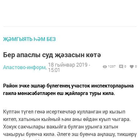
ҖӘМГЫЯТЬ ҺӘМ БЕЗ
Бер апаслы суд җәзасын көтә
18 гыйнвар 2019 -
Апастово-информ,
1237
0
0
15:01
Район эчке эшләр бүлегенең участок инспекторларына
гаилә мөнәсәбәтләрен еш җайларга туры килә.
Күптән түгел генә исерткечләр кулланган ир кызып
китеп, хатынын кыйный һәм аны өйдән куып чыгара.
Хокук сакчылары вакыйга булган урынга хатын
чакыруы буенча килә. Әлеге эш буенча аңлашу, тикшерү