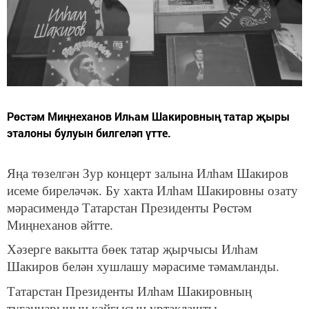
Рөстәм Миңнеханов Илһам Шакировның татар җыры
эталоны булуын билгеләп үтте.
Яңа төзелгән Зур концерт залына Илһам Шакиров
исеме биреләчәк. Бу хакта Илһам Шакировны озату
мәрасимендә Татарстан Президенты Рөстәм
Миңнеханов әйтте.
Хәзерге вакытта бөек татар җырчысы Илһам
Шакиров белән хушлашу мәрасиме тәмамланды.
Татарстан Президенты Илһам Шакировның
туганнарының кайгысын уртаклашты.