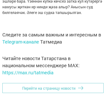
эшләре бара. Үзеннән күпкә көчсез затка кул күтәрергә
намусы җиткән ир нинди җәза алыр? Анысын суд
билгеләячәк. Әлеге эш судка тапшырылган.
Следите за самым важным и интересным в
Telegram-канале
Татмедиа
Читайте новости Татарстана в
национальном мессенджере MАХ:
https://max.ru/tatmedia
Перейти на страницу новости