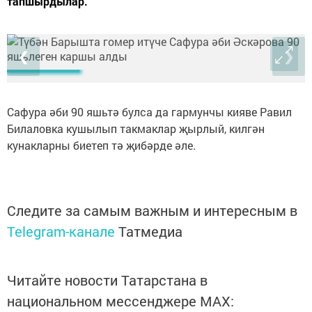
тапшырдылар.
❮
❯
Сафура әби 90 яшьтә булса да гармунчы кияве Равил
Билаловка кушылып такмаклар җырлый, килгән
кунакларны биетеп тә җибәрде әле.
Следите за самым важным и интересным в
Telegram-канале
Татмедиа
Читайте новости Татарстана в
национальном мессенджере MАХ: