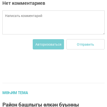
Нет комментариев
Отправить
Авторизоваться
МӨҺИМ ТЕМА
Район башлыгы өлкән буынны