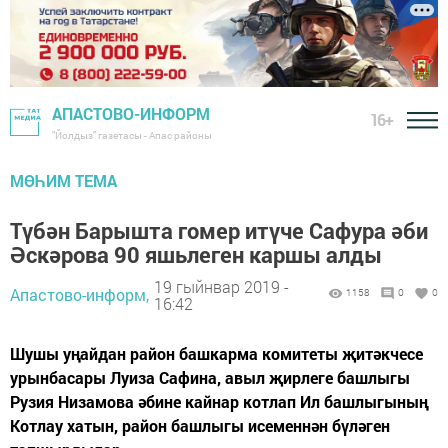
АПАСТОВО-ИНФОРМ
16+
"Йолдыз" газетасы - Апас районы
МӨҺИМ ТЕМА
Түбән Барышта гомер итүче Сафура әби
Әскәрова 90 яшьлеген каршы алды
19 гыйнвар 2019 -
Апастово-информ,
1158
0
0
16:42
Шушы уңайдан район башкарма комитеты җитәкчесе
урынбасары Луиза Сафина, авыл җирлеге башлыгы
Рузия Низамова әбине кайнар котлап Ил башлыгының
Котлау хатын, район башлыгы исеменнән бүләген