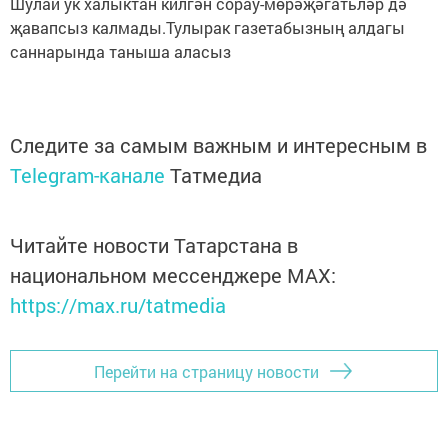
Шулай ук халыктан килгән сорау-мөрәҗәгатьләр дә
җавапсыз калмады.Тулырак газетабызның алдагы
саннарында таныша аласыз
Следите за самым важным и интересным в
Telegram-канале
Татмедиа
Читайте новости Татарстана в
национальном мессенджере MАХ:
https://max.ru/tatmedia
Перейти на страницу новости