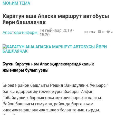
МӨҺИМ ТЕМА
Каратун аша Апаска маршрут автобусы
йөри башлаячак
19 гыйнвар 2019 -
Апастово-информ,
1652
0
0
16:20
Бүген Каратун һәм Апас җирлекләрендә халык
җыеннары булып узды
Биредә район башлыгы Рәшид Заһидуллин, "Ак Барс "
банкы идарәсе җитәкчесе урынбасары Илфан
Гобәйдуллин, барлык өлкә җитәкчеләре катнашты.
Район башлыгы гомумән, районда барган һәм
киләчәктә эшләнәчәк эшләр белән таныштырды.