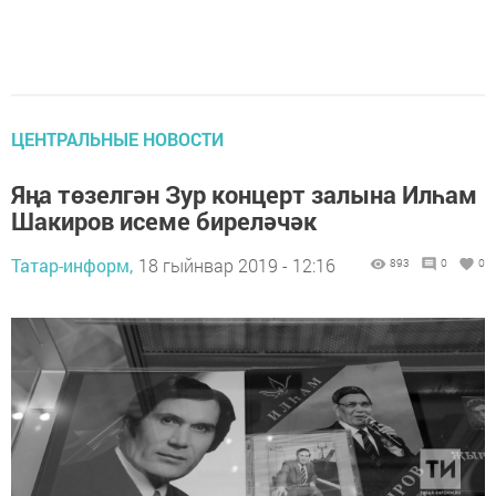
ЦЕНТРАЛЬНЫЕ НОВОСТИ
Яңа төзелгән Зур концерт залына Илһам
Шакиров исеме биреләчәк
Татар-информ,
18 гыйнвар 2019 - 12:16
893
0
0