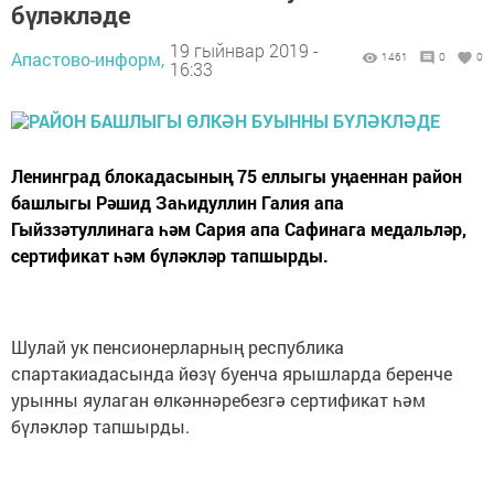
бүләкләде
19 гыйнвар 2019 -
Апастово-информ,
1461
0
0
16:33
Ленинград блокадасының 75 еллыгы уңаеннан район
башлыгы Рәшид Заһидуллин Галия апа
Гыйззәтуллинага һәм Сария апа Сафинага медальләр,
сертификат һәм бүләкләр тапшырды.
Шулай ук пенсионерларның республика
спартакиадасында йөзү буенча ярышларда беренче
урынны яулаган өлкәннәребезгә сертификат һәм
бүләкләр тапшырды.