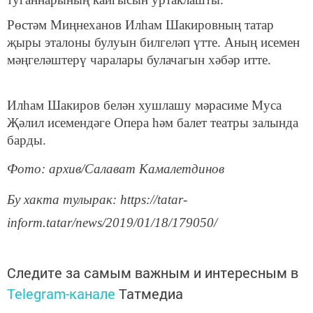
Рөстәм Миңнеханов Илһам Шакировның татар
җыры эталоны булуын билгеләп үтте. Аның исемен
мәңгеләштерү чаралары булачагын хәбәр итте.
Илһам Шакиров белән хушлашу мәрасиме Муса
Җәлил исемендәге Опера һәм балет театры залында
барды.
Фото: архив/Салават Камалетдинов
Бу хакта тулырак: https://tatar-
inform.tatar/news/2019/01/18/179050/
Следите за самым важным и интересным в
Telegram-канале
Татмедиа