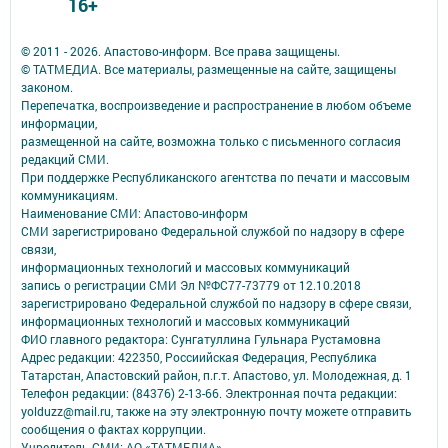
16+
© 2011 - 2026. Апастово-информ. Все права защищены.
© ТАТМЕДИА. Все материалы, размещенные на сайте, защищены
законом.
Перепечатка, воспроизведение и распространение в любом объеме
информации,
размещенной на сайте, возможна только с письменного согласия
редакций СМИ.
При поддержке Республиканского агентства по печати и массовым
коммуникациям.
Наименование СМИ: Апастово-информ
СМИ зарегистрировано Федеральной службой по надзору в сфере
связи,
информационных технологий и массовых коммуникаций
запись о регистрации СМИ Эл №ФС77-73779 от 12.10.2018
зарегистрировано Федеральной службой по надзору в сфере связи,
информационных технологий и массовых коммуникаций
ФИО главного редактора: Сунгатуллина Гульнара Рустамовна
Адрес редакции: 422350, Россиийская Федерация, Республика
Татарстан, Апастовский район, п.г.т. Апастово, ул. Молодежная, д. 1
Телефон редакции: (84376) 2-13-66. Электронная почта редакции:
yolduzz@mail.ru, также на эту электронную почту можете отправить
сообщения о фактах коррупции.
Учредитель СМИ: АО «ТАТМЕДИА»