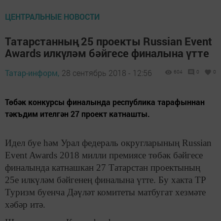
ЦЕНТРАЛЬНЫЕ НОВОСТИ
Татарстанның 25 проекты Russian Event
Awards илкүләм бәйгесе финалына үтте
Татар-информ,
28 сентябрь 2018 - 12:56
604
0
0
Төбәк конкурсы финалында республика тарафыннан
тәкъдим ителгән 27 проект катнашты.
Идел буе һәм Урал федераль округларының Russian
Event Awards 2018 милли премиясе төбәк бәйгесе
финалында катнашкан 27 Татарстан проектының
25е илкүләм бәйгенең финалына үтте. Бу хакта ТР
Туризм буенча Дәүләт комитеты матбугат хезмәте
хәбәр итә.