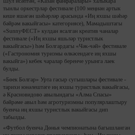
Шул исәптән, «Казан фанфаралары» халыкара
тынлы оркестрлар фестивале (100 меңнән артык
кеше яшәгән шәһәрләр арасында «Иң яхшы шәһәр
бәйрәм вакыйгасы» категориясе), Мамадыштагы
«SunnyФЕСТ» кулдан ясалган креатив чаналар
фестивале («Иң яхшы яшьләр туристлык
вакыйгасы») һәм Болгардагы «Чәк-чәй» фестивале
(«Гастрономия туризмы өлкәсендәге иң яхшы
вакыйга») кебек чаралар беренче урынга лаек
булды.
«Бөек Болгар» Урта гасыр сугышлары фестивале -
тарихи юнәлештәге иң яхшы туристлык вакыйгасы,
ә Красновидово авылындагы «Алма Спасы»
бәйрәме авыл һәм агротуризмны популярлаштыру
буенча иң яхшы туристлык вакыйгасы дип
табылды.
«Футбол буенча Дөнья чемпионатына багышланган