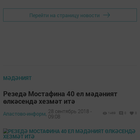
Перейти на страницу новости
МӘДӘНИЯТ
Резедә Мостафина 40 ел мәдәният
өлкәсендә хезмәт итә
28 сентябрь 2018 -
Апастово-информ,
1469
0
0
09:08