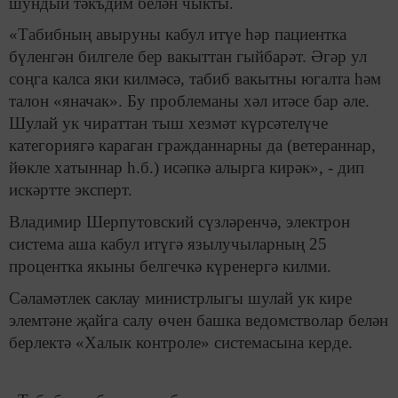
шундый тәкъдим белән чыкты.
«Табибның авыруны кабул итүе һәр пациентка
бүленгән билгеле бер вакыттан гыйбарәт. Әгәр ул
соңга калса яки килмәсә, табиб вакытны югалта һәм
талон «яначак». Бу проблеманы хәл итәсе бар әле.
Шулай ук чираттан тыш хезмәт күрсәтелүче
категориягә караган гражданнарны да (ветераннар,
йөкле хатыннар һ.б.) исәпкә алырга кирәк», - дип
искәртте эксперт.
Владимир Шерпутовский сүзләренчә, электрон
система аша кабул итүгә язылучыларның 25
процентка якыны белгечкә күренергә килми.
Сәламәтлек саклау министрлыгы шулай ук кире
элемтәне җайга салу өчен башка ведомстволар белән
берлектә «Халык контроле» системасына керде.