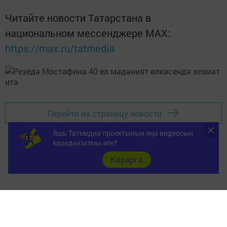
Читайте новости Татарстана в
национальном мессенджере MАХ:
https://max.ru/tatmedia
Перейти на страницу новости
Яшь Татмедиа проектының яңа видеосын
карадыгызмы әле?
Карарга