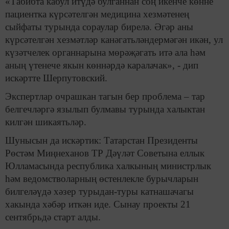
«Табибта кабул итүдә булганнан соң икенче көнне
пациентка күрсәтелгән медицина хезмәтенең
сыйфаты турында сораулар бирелә. Әгәр аны
күрсәтелгән хезмәтләр канәгатьләндермәгән икән, ул
күзәтчелек органнарына мөрәҗәгать итә ала һәм
аның үтенече якын көннәрдә каралачак», - дип
искәртте Шерпутовский.
Экспертлар очрашкан тагын бер проблема – тар
белгечләргә язылып булмавы турында халыктан
килгән шикаятьләр.
Шунысын да искәртик: Татарстан Президенты
Рөстәм Миңнеханов ТР Дәүләт Советына еллык
Юлламасында республика халкының министрлык
һәм ведомстволарның өстенлекле бурычларын
билгеләүдә хәзер турыдан-туры катнашачагы
хакында хәбәр иткән иде. Сынау проекты 21
сентябрьдә старт алды.