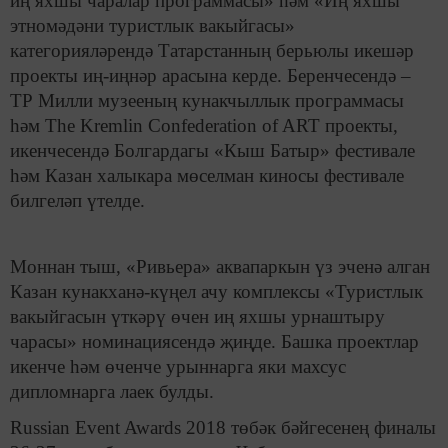
иң яхшы чаралар программасы» һәм «Иң яхшы
этномәдәни туристлык вакыйгасы»
категорияләрендә Татарстанның берьюлы икешәр
проекты иң-иңнәр арасына керде. Беренчесендә –
ТР Милли музееның кунакчыллык программасы
һәм The Kremlin Confederation of ART проекты,
икенчесендә Болгардагы «Кыш Батыр» фестивале
һәм Казан халыкара мөселман киносы фестивале
билгеләп үтелде.
Моннан тыш, «Ривьера» аквапаркын үз эченә алган
Казан кунакханә-күңел ачу комплексы «Туристлык
вакыйгасын үткәрү өчен иң яхшы урнаштыру
чарасы» номинациясендә җиңде. Башка проектлар
икенче һәм өченче урыннарга яки махсус
дипломнарга лаек булды.
Russian Event Awards 2018 төбәк бәйгесенең финалы