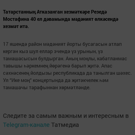
Татарстанның Атказанган хезмәткәре Резедә
Мостафина 40 ел дәвамында мәдәният өлкәсендә
хезмәт итә.
17 яшендә район мәдәният йорты бусагасын атлап
кергән кыз шул еллар эчендә үз урынын, үз
тамашасысын булдырган. Аның моңлы, кабатланмас
тавышы һәркемнең йөрәгенә барып җитә. Апас
сәхнәсенең йолдызы республикада да танылган шәхес.
Ул “Ике моң“ концертында да җитәкчелек һәм
тамашачы тарафыннан хөрмәтләнде.
Следите за самым важным и интересным в
Telegram-канале
Татмедиа