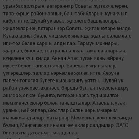
урынбасарларын, ветераннар Советы җитәкчеләрен,
тирә-күрше районнарның баш табибларын кунакчыл
кабул итте. Шулай ук авыл җирлеге башлыклары,
җирлекләрнең ветераннар Советы җитәкчеләре килде.
Кунакларны Әнәле чишмәсе янында җылы сәламләп,
ипи-тоз белән каршы алдылар. Гармун моңнары,
җырлар, биюләр, театральләшкән тамаша аларның
күңеленә хуш килде. Аннан Апас туган якны өйрәнү
музее белән таныштылар. Биредәге яңалыклар,
үзгәрешләр, заллар һәркемне җәлеп итте. Аеруча
палеонтология бүлеге кызыксыну уятты. Шулай ук
район үзәк хастаханәсе, биредә булган төзекләндерү
эшләре, өлкән буынга, ветераннарга тудырылган
мөмкинчелекләр белән таныштылар. Апасның үзәк
урамы, һәйкәлләр, бюстлар белән аерым-аерым
кызыксындылар. Батырлар Мемориал комплексында
булып, Мәңгелек ут янына чәчәкләр салдылар. ЗАГС
бинасына да сәяхәт кылдылар.