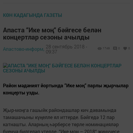
КӨН КАДАГЫНДА ГАЗЕТЫ
Апаста “Ике моң“ бәйгесе белән
концертлар сезоны ачылды
28 сентябрь 2018 -
Апастово-информ,
1749
0
0
09:37
Район мәдәният йортында “Ике моң“ парлы җырчылар
концерты узды.
Җыр-моңга гашыйк райондашлар кич дәвамында
тамашачыны күңелле ял иттерде. Бәйгедә 12 пар
катнашты. Аларның һәрберсе төрле номинацияләр
буенча билгеләп үтелде. “Ике моң – 2018“ җиңүчесе