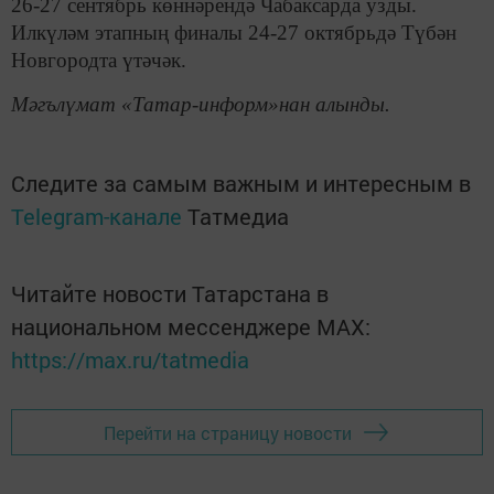
26-27 сентябрь көннәрендә Чабаксарда узды.
Илкүләм этапның финалы 24-27 октябрьдә Түбән
Новгородта үтәчәк.
Мәгълүмат «Татар-информ»нан алынды.
Следите за самым важным и интересным в
Telegram-канале
Татмедиа
Читайте новости Татарстана в
национальном мессенджере MАХ:
https://max.ru/tatmedia
Перейти на страницу новости