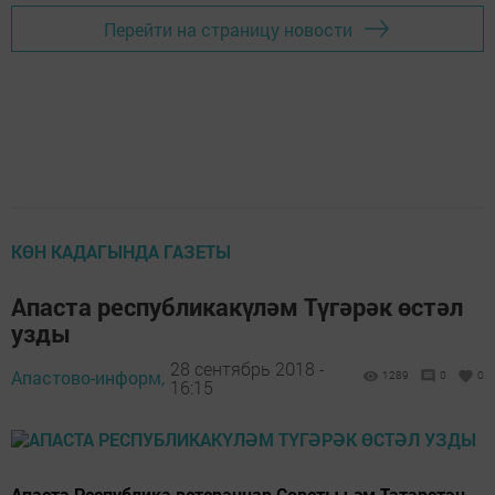
Перейти на страницу новости
КӨН КАДАГЫНДА ГАЗЕТЫ
Апаста республикакүләм Түгәрәк өстәл
узды
28 сентябрь 2018 -
Апастово-информ,
1289
0
0
16:15
Апаста Республика ветераннар Советы һәм Татарстан