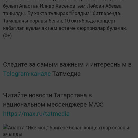
булып Апастан Илнар Хәсәнов һәм Ләйсән Абеева
танылды. Бу хакта тулырак “Йолдыз“ битләрендә.
Тамашачы соравы белән, 10 октябрьдә концерт
кабатлап куелачак һәм өстәмә сюрпризлар булачак.
(0+)
Следите за самым важным и интересным в
Telegram-канале
Татмедиа
Читайте новости Татарстана в
национальном мессенджере MАХ:
https://max.ru/tatmedia