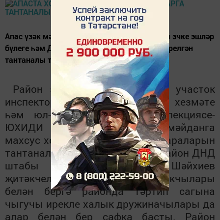
Апас үзәк мәйданында 28 сентябрьдә район эчке эшләр
бүлеге һәм ДНД район штабының берләштерелгән
тантаналы тезелү-разводы уздырылды.
Район эчке эшләр бүлегенең участок
инспекторлары, пост-патруль хезмәте
һәм юл-хәрәкәт иминлеге инпекциясе-
ЮХИДИ экипажлары үзәк мәйданга
махсус хезмәт автотранспорт чараларын
тантаналы итеп тезеп куйгач, район ДНД
штабы җитәкчесе Рәшит Шәйхиев
җитәкчелегендә бүген хокук сакчылары
белән бергә районда тәртип сагына
чыгучы ирекле халык дружиначылары да
алар белән бер сафка басты. Район