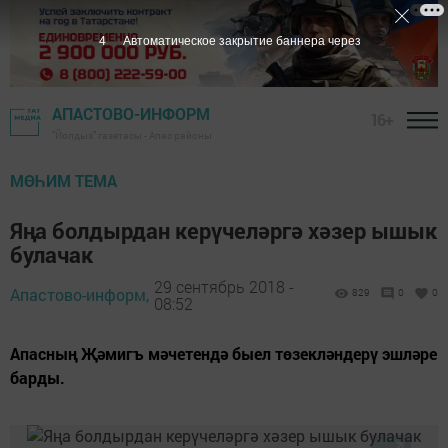
3
Автоматическое закрытие баннера через
АПАСТОВО-ИНФОРМ
16+
"Йолдыз" газетасы - Апас районы
МӨҺИМ ТЕМА
Яңа болдырдан керүчеләргә хәзер ышык
булачак
29 сентябрь 2018 -
Апастово-информ,
829
0
0
08:52
Апасның Җәмигъ мәчетендә быел төзекләндерү эшләре
барды.