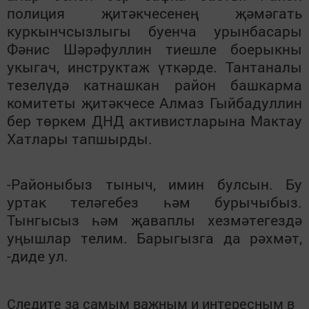
полиция җитәкчесенең җәмәгать
куркынчсызлыгы буенча урынбасары
Фәнис Шәрәфуллин тиешле боерыкны
укыгач, инструктаж үткәрде. Тантаналы
тезелүдә катнашкан район башкарма
комитеты җитәкчесе Алмаз Гыйбадуллин
бер төркем ДНД активистларына Мактау
Хатлары тапшырды.
-Районыбыз тыныч, имин булсын. Бу
уртак теләгебез һәм бурычыбыз.
Тынгысыз һәм җаваплы хезмәтегездә
уңышлар телим. Барыгызга да рәхмәт,
-диде ул.
Следите за самым важным и интересным в