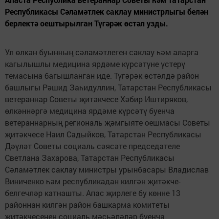
Республикасы Сәламәтлек саклау министрлыгы белән
берлектә оештырылган Түгәрәк өстәл узды.
Ул өлкән буынның сәламәтлеген саклау һәм аларга
кагылышлы медицина ярдәме күрсәтүне үстерү
темасына багышланган иде. Түгәрәк өстәлдә район
башлыгы Рәшид Заһидуллин, Татарстан Республикасы
ветераннар Советы җитәкчесе Хәбир Иштиряков,
өлкәннәргә медицина ярдәме күрсәтү буенча
ветераннарның региональ җәмгыяте оешмасы Советы
җитәкчесе Наил Садыйков, Татарстан Республикасы
Дәүләт Советы социаль сәясәте председателе
Светлана Захарова, Татарстан Республикасы
Сәламәтлек саклау министры урынбасары Владислав
Виниченко һәм республикадан килгән җитәкче-
белгечләр катнашты. Апас җирлеге бу көнне 13
районнан килгән район башкарма комитеты
җитәкчесенең социаль мәсьәләләр буенча