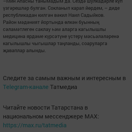
–Мин Апасны танымадым да. Сездә шулкадәрле күп
үзгәрешләр булган. Сокланып карап йөрдем, – диде
республикадан килгән вәкил Наил Садыйков.
Район мәдәният йортында өлкән буынның
сәламәтлеген саклау һәм аларга кагылышлы
медицина ярдәме күрсәтүне үстерү мәсьәләләренә
кагылышлы чыгышлар таңланды, соаруларга
җаваплар алынды.
Следите за самым важным и интересным в
Telegram-канале
Татмедиа
Читайте новости Татарстана в
национальном мессенджере MАХ:
https://max.ru/tatmedia