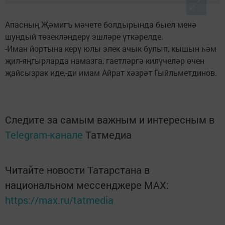
Апасның Җәмигъ мәчете болдырында быел менә
шундый төзекләндерү эшләре үткәрелде.
-Иман йортына керү юлы элек ачык булып, кышын һәм
җил-яңгырларда намазга, гаетләргә килүчеләр өчен
җайсызрак иде,-ди имам Айрат хәзрәт Гыйльметдинов.
Следите за самым важным и интересным в
Telegram-канале
Татмедиа
Читайте новости Татарстана в
национальном мессенджере MАХ:
https://max.ru/tatmedia