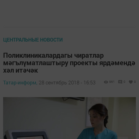
ЦЕНТРАЛЬНЫЕ НОВОСТИ
Поликлиникалардагы чиратлар
мәгълүматлаштыру проекты ярдәмендә
хәл итәчәк
Татар-информ,
28 сентябрь 2018 - 16:53
961
0
0