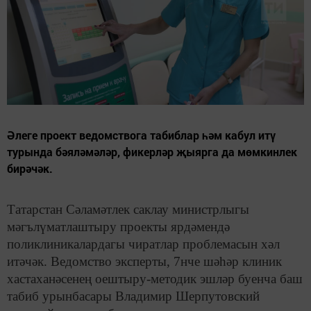
Әлеге проект ведомствога табиблар һәм кабул итү
турында бәяләмәләр, фикерләр җыярга да мөмкинлек
бирәчәк.
Татарстан Сәламәтлек саклау министрлыгы
мәгълүматлаштыру проекты ярдәмендә
поликлиникалардагы чиратлар проблемасын хәл
итәчәк. Ведомство эксперты, 7нче шәһәр клиник
хастаханәсенең оештыру-методик эшләр буенча баш
табиб урынбасары Владимир Шерпутовский