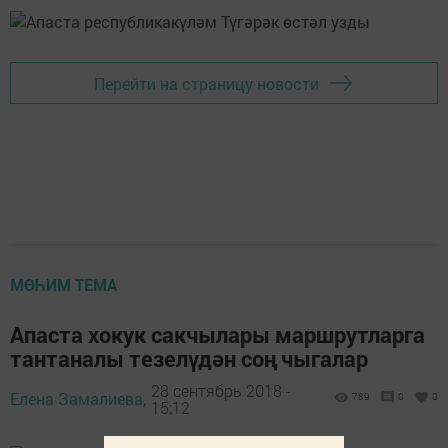
Перейти на страницу новости
МӨҺИМ ТЕМА
Апаста хокук сакчылары маршрутларга
тантаналы тезелүдән соң чыгалар
28 сентябрь 2018 -
Елена Замалиева,
789
0
0
15:12