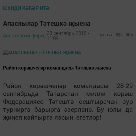
ЮХИДИ ХӘБӘР ИТӘ
Апаслылар Тәтешкә җыена
28 сентябрь 2018 -
Апастово-информ,
1524
0
0
11:09
Район көрәшчеләр командасы Тәтешкә җыена
Район көрәшчеләр командасы 28-29
сентябрьдә Татарстан милли көрәш
Федерациясе Тәтештә оештырачак зур
турнирга барырга әзерләнә. Бу юлы да
җиңеп кайтырга язсын, егетләр!