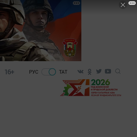
16+
РУС
ТАТ