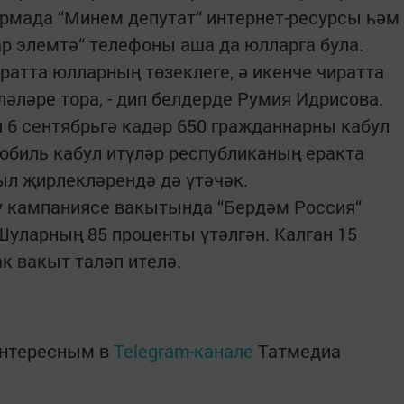
рмада “Минем депутат“ интернет-ресурсы һәм
нар элемтә“ телефоны аша да юлларга була.
ратта юлларның төзеклеге, ә икенче чиратта
әләре тора, - дип белдерде Румия Идрисова.
п 6 сентябрьгә кадәр 650 гражданнарны кабул
обиль кабул итүләр республиканың еракта
ыл җирлекләрендә дә үтәчәк.
ау кампаниясе вакытында “Бердәм Россия“
Шуларның 85 проценты үтәлгән. Калган 15
к вакыт таләп ителә.
интересным в
Telegram-канале
Татмедиа