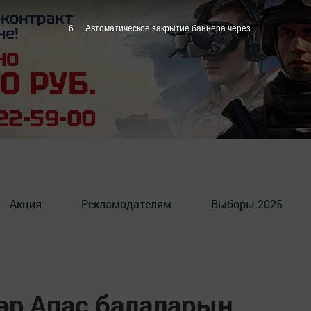
5
Автоматическое закрытие баннера через
Акция
Рекламодателям
Выборы 2025
әр Апас балаларын