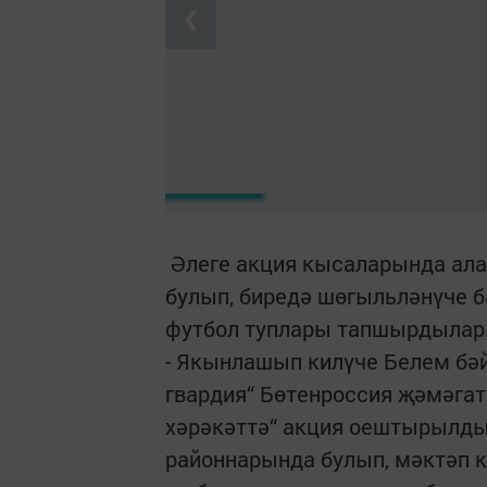
❮
Әлеге акция кысаларында ала
булып, биредә шөгыльләнүче б
футбол туплары тапшырдылар
- Якынлашып килүче Белем бә
гвардия“ Бөтенроссия җәмәга
хәрәкәттә“ акция оештырылды
районнарында булып, мәктәп 