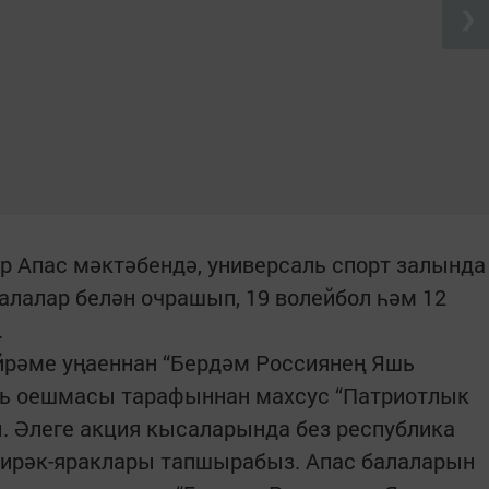
❯
р Апас мәктәбендә, универсаль спорт залында
алалар белән очрашып, 19 волейбол һәм 12
.
йрәме уңаеннан “Бердәм Россиянең Яшь
ть оешмасы тарафыннан махсус “Патриотлык
. Әлеге акция кысаларында без республика
кирәк-яраклары тапшырабыз. Апас балаларын