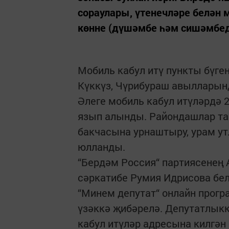
сораулары, үтенечләре белән м
көнне (дүшәмбе һәм сишәмбед
Мобиль кабул итү пункты бүген
Күккүз, Чүрибураш авылларын
Әлеге мобиль кабул итүләрдә 
язып алынды. Райондашлар та
бакчасына урнаштыру, урам у
юлланды.
“Бердәм Россия“ партиясенең
сәркатибе Румия Идрисова бе
“Минем депутат“ онлайн прогр
үзәккә җибәрелә. Депутатлык
кабул итүләр адресына килгән