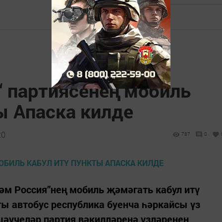
“ партиясенең мобиль
ы Апаска килде
20
787
0
әм Россия”нең мобиль җәмәгать кабул итү
ы автобус республика буенча һәркайсы үз
шәүчеләр партия вәкилләренә үзләренең