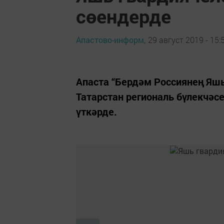
сөендерде
Апастово-информ,
29 август 2019 - 15:
Апаста “Бердәм Россиянең Яш
Татарстан региональ бүлекчәс
үткәрде.