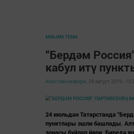
МӨҺИМ ТЕМА
“Бердәм Россия
кабул итү пункт
Апастово-информ,
29 август 2019 - 15:
24 июльдән Татарстанда “Берд
пунктлары эшли башлады. Алт
зонасы буйлап йөри. Биредә я