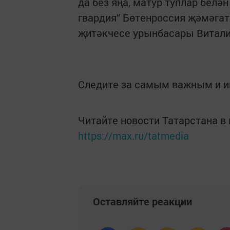
да без яңа, матур туплар белә
гвардия“ Бөтенроссия җәмәга
җитәкчесе урынбасары Витали
Следите за самым важным и 
Читайте новости Татарстана 
https://max.ru/tatmedia
Оставляйте реакции