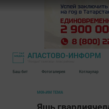
АПАСТОВО-ИНФОРМ
"Йолдыз" газетасы - Апас районы
Баш бит
Фотогалерея
Котлаулар
МӨҺИМ ТЕМА
Яшь гвардиячел