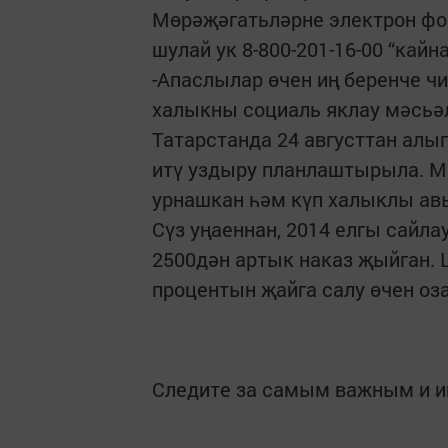
Мөрәҗәгатьләрне электрон фо
шулай ук 8-800-201-16-00 “кай
-Апаслылар өчен иң беренче чи
халыкны социаль яклау мәсьәл
Татарстанда 24 августтан алы
итү уздыру планлаштырыла. М
урнашкан һәм күп халыклы ав
Сүз уңаеннан, 2014 елгы сайл
2500дән артык наказ җыйган. 
процентын җайга салу өчен оза
Следите за самым важным и 