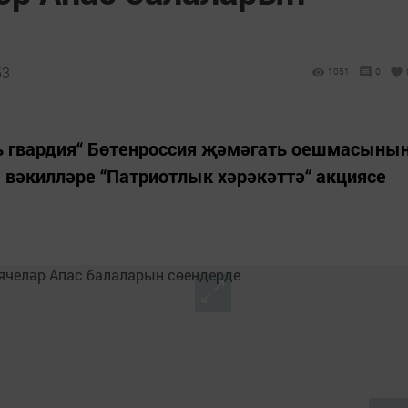
53
1051
0
ь гвардия“ Бөтенроссия җәмәгать оешмасыны
е вәкилләре “Патриотлык хәрәкәттә“ акциясе