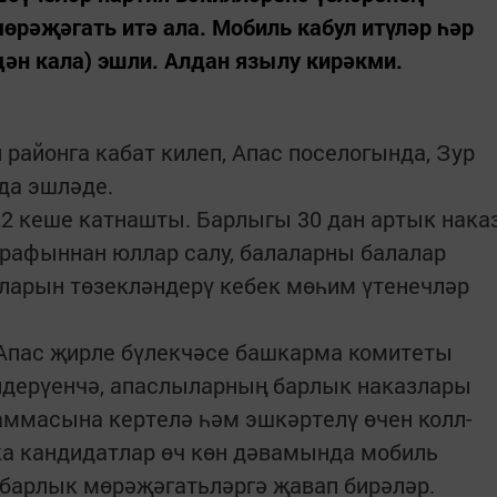
өрәҗәгать итә ала. Мобиль кабул итүләр һәр
ән кала) эшли. Алдан язылу кирәкми.
 районга кабат килеп, Апас поселогында, Зур
да эшләде.
22 кеше катнашты. Барлыгы 30 дан артык нака
рафыннан юллар салу, балаларны балалар
тларын төзекләндерү кебек мөһим үтенечләр
 Апас җирле бүлекчәсе башкарма комитеты
лдерүенчә, апаслыларның барлык наказлары
аммасына кертелә һәм эшкәртелү өчен колл-
ка кандидатлар өч көн дәвамында мобиль
 барлык мөрәҗәгатьләргә җавап бирәләр.