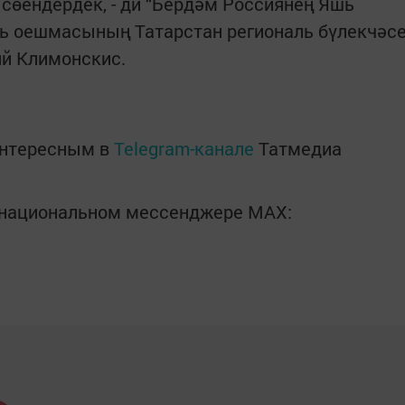
н сөендердек, - ди “Бердәм Россиянең Яшь
ть оешмасының Татарстан региональ бүлекчәс
й Климонскис.
интересным в
Telegram-канале
Татмедиа
в национальном мессенджере MАХ: