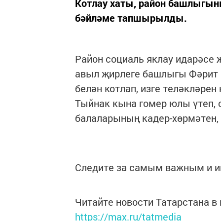
Котлау хаты, район башлыгын
бәйләме тапшырылды.
Район социаль яклау идарәсе
авыл җирлеге башлыгы Фәрит 
белән котлап, изге теләкләре
Тыйнак кына гомер юлы үтеп, о
балаларының кадер-хөрмәтен,
Следите за самым важным и 
Читайте новости Татарстана 
https://max.ru/tatmedia