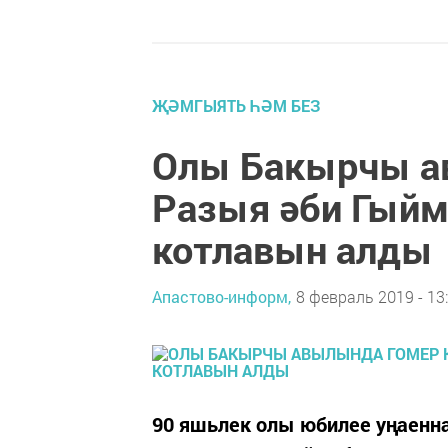
ҖӘМГЫЯТЬ ҺӘМ БЕЗ
Олы Бакырчы а
Разыя әби Гый
котлавын алды
Апастово-информ,
8 февраль 2019 - 13
90 яшьлек олы юбилее уңаен