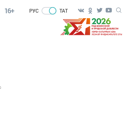
16+
РУС
ТАТ
0