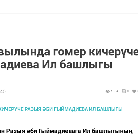
вылында гомер кичерүч
мадиева Ил башлыгы
:40
1384
0
нан Разыя әби Гыймадиевага Ил башлыгының