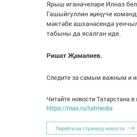
Ярыш иганәчеләре Илназ бел
Гашыйгуллин җиңүче команд
мәктәбе ашханәсендә уенчы
табыны да ясалган иде.
Ришат Җамалиев.
Следите за самым важным и 
Читайте новости Татарстана 
https://max.ru/tatmedia
Перейти на страницу новости