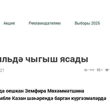
Акция
Рекламодателям
Выборы 2025
мльдә чыгыш ясады
:21
1669
0
нда оешкан Земфира Мөхәммәтшина
мбле Казан шәһәрендә барган күргәзмәләрдә