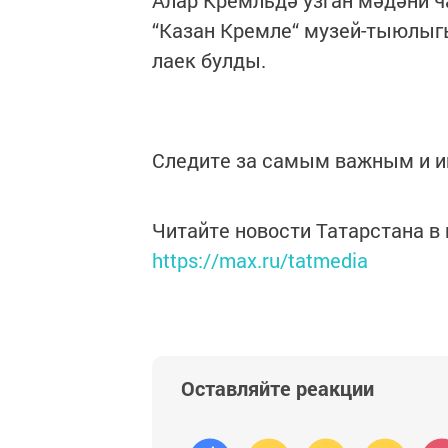
Алар Кремльдә узган мәдәни 
“Казан Кремле“ музей-тыюлыг
лаек булды.
Следите за самым важным и 
Читайте новости Татарстана 
https://max.ru/tatmedia
Оставляйте реакции