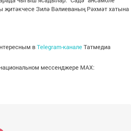
чарада чыгыш ясадылар. “Садә“ ансамбле
ы җитәкчесе Зилә Вәлиеваның Рәхмәт хатына
интересным в
Telegram-канале
Татмедиа
в национальном мессенджере MАХ: