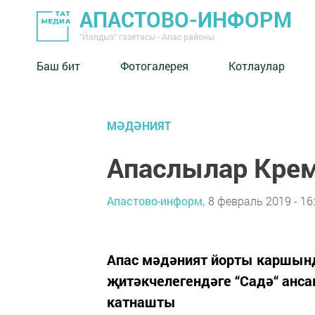
АПАСТОВО-ИНФОРМ
"Йолдыз" газетасы - Апас районы
Баш бит
Фотогалерея
Котлаулар
МӘДӘНИЯТ
Апаслылар Кре
Апастово-информ,
8 февраль 2019 - 16
Апас мәдәният йорты каршы
җитәкчелегендәге “Садә“ анса
катнашты