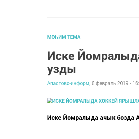
МӨҺИМ ТЕМА
Иске Йомралыд
узды
Апастово-информ,
8 февраль 2019 - 16
Иске Йомралыда ачык бозда А