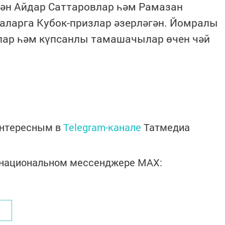
ән Айдар Саттаровлар һәм Рамазан
аларга Кубок-призлар әзерләгән. Йомралы
лар һәм күпсанлы тамашачылар өчен чәй
интересным в
Telegram-канале
Татмедиа
в национальном мессенджере MАХ: