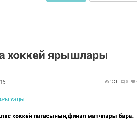
а хоккей ярышлары
:15
1358
0
пас хоккей лигасының финал матчлары бара.