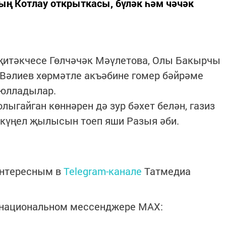
ың Котлау открыткасы, бүләк һәм чәчәк
 җитәкчесе Гөлчәчәк Мәүлетова, Олы Бакырчы
Вәлиев хөрмәтле акъәбине гомер бәйрәме
н юлладылар.
лыгайган көннәрен дә зур бәхет белән, газиз
 күңел җылысын тоеп яши Разыя әби.
интересным в
Telegram-канале
Татмедиа
в национальном мессенджере MАХ: