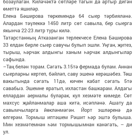
бозаулаган. Киләчәктә сөтләре тагын да артыр дигән
өметтә яшиләр.
Елена Бәширова төркемендә 64 сыер тәрбияләнә.
Алардан тәүлеккә 1450 литр сөт савыла, бер сыерга
якынча 22-23 литр туры килә.
Татарстанның Атказанган терлекчесе Елена Бәширова
33 елдан бирле сыер савучы булып эшли. Уңган, җитез,
тырыш, һәрчак алдынгы ханым һәрчак алдынгылар
сафында.
–Таң белән торам. Сәгать 3.15тә фермада булам. Аннан
сыерларны кертеп, бәйләп, саву эшенә керәшәбез. Төш
вакытында сәгать 11дә, кичен кабат сәгать 5тә
савабыз. Эшемне яратып, ихластан башкарам. Алдагы
еллардан аермалы буларак, кул хезмәте кимеде. Сөт
махсус җайланмалар аша китә, исәпләнә. Ашату да
савымчыларга йөкләнмәгән. Йорт эшләренә дә
өлгерәм. Тормыш иптәшем Рәшит һәр эштә булыша.
Мин хезмәтемнән һәм тормышымнан канәгать, – ди
ул.