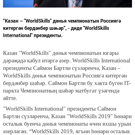
“Казан – "WorldSkills" дөнья чемпионатын Россиягә
китергән бердәнбер шәһәр”, - диде "WorldSkills
International" президенты.
Казан "WorldSkills" дөнья чемпионатын югары
дәрәҗәдә кабул итәргә әзер. WorldSkills International
президенты Саймон Бартли сүзләренчә, Казан –
WorldSkills дөнья чемпионатын Россиягә китергән
бердәнбер шәһәр. Саймон Бартли бу хакта бүген IT-
паркта Чемпионатның шәһәр матбугат үзәгендә
әйтте.
"WorldSkills International" президенты Саймон
Бартли сүзләренчә, Казан "WorldSkills 2019" һөнәри
осталык буенча дөнья чемпионаты өчен яхшы урын
әзерләгән. “WorldSkills 2019, ягъни һөнәри осталык