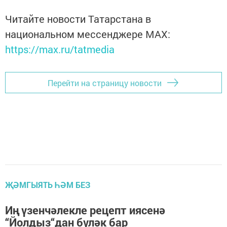
Читайте новости Татарстана в
национальном мессенджере MАХ:
https://max.ru/tatmedia
Перейти на страницу новости
ҖӘМГЫЯТЬ ҺӘМ БЕЗ
Иң үзенчәлекле рецепт иясенә
“Йолдыз“дан бүләк бар