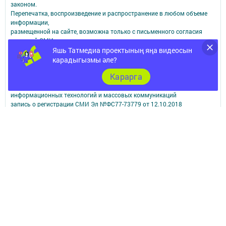
законом.
Перепечатка, воспроизведение и распространение в любом объеме
информации,
размещенной на сайте, возможна только с письменного согласия
редакций СМИ.
При поддержке Республиканского агентства по печати и массовым
Яшь Татмедиа проектының яңа видеосын
коммуникациям.
карадыгызмы әле?
Наименование СМИ: Апастово-информ
Карарга
СМИ зарегистрировано Федеральной службой по надзору в сфере
связи,
информационных технологий и массовых коммуникаций
запись о регистрации СМИ Эл №ФС77-73779 от 12.10.2018
зарегистрировано Федеральной службой по надзору в сфере связи,
информационных технологий и массовых коммуникаций
ФИО главного редактора: Сунгатуллина Гульнара Рустамовна
Адрес редакции: 422350, Россиийская Федерация, Республика
Татарстан, Апастовский район, п.г.т. Апастово, ул. Молодежная, д. 1
Телефон редакции: (84376) 2-13-66. Электронная почта редакции:
yolduzz@mail.ru, также на эту электронную почту можете отправить
сообщения о фактах коррупции.
Учредитель СМИ: АО «ТАТМЕДИА»
Антикоррупционная политика
АО «ТАТМЕДИА» использует «cookie»
для персонализации сервисов и
удобства пользователей сайтом.