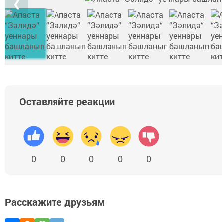
❮
Оставляйте реакции
0
0
0
0
0
Расскажите друзьям