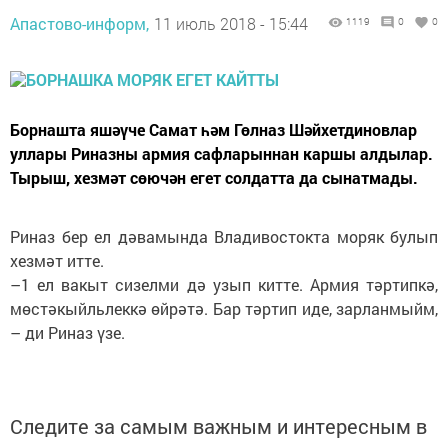
Апастово-информ,
11 июль 2018 - 15:44
1119
0
0
Борнашта яшәүче Самат һәм Гөлназ Шәйхетдиновлар
уллары Риназны армия сафларыннан каршы алдылар.
Тырыш, хезмәт сөючән егет солдатта да сынатмады.
Риназ бер ел дәвамында Владивостокта моряк булып
хезмәт итте.
–1 ел вакыт сизелми дә узып китте. Армия тәртипкә,
мөстәкыйльлеккә өйрәтә. Бар тәртип иде, зарланмыйм,
– ди Риназ үзе.
Следите за самым важным и интересным в