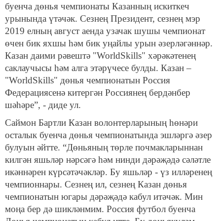
буенча дөнья чемпионаты Казанның искиткеч
урынында үтәчәк. Сезнең Президент, сезнең мэр
2019 елның август аенда узачак шушы чемпионат
өчен бик яхшы һәм бик уңайлы урын әзерләгәннәр.
Казан даими рәвештә "WorldSkills" хәрәкәтенең
саклаучысы һәм алга этәрүчесе булды. Казан –
"WorldSkills" дөнья чемпионатын Россия
Федерациясенә китергән Россиянең бердәнбер
шәһәре”, - диде ул.
Саймон Бартли Казан волонтерларының һөнәри
осталык буенча дөнья чемпионатында эшләргә әзер
булуын әйтте. “Дөньяның төрле почмакларыннан
килгән яшьләр нәрсәгә һәм нинди дәрәҗәдә сәләтле
икәннәрен күрсәтәчәкләр. Бу яшьләр - үз илләренең
чемпионнары. Сезнең ил, сезнең Казан дөнья
чемпионатын югары дәрәҗәдә кабул итәчәк. Мин
моңа бер дә шикләнмим. Россия футбол буенча