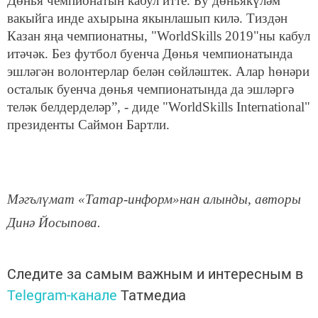
Дөнья чемпионатын кабул итте. Бу дөньякүләм
вакыйга инде ахырына якынлашып килә. Тиздән
Казан яңа чемпионатны, "WorldSkills 2019"ны кабул
итәчәк. Без футбол буенча Дөнья чемпионатында
эшләгән волонтерлар белән сөйләштек. Алар һөнәри
осталык буенча дөнья чемпионатында да эшләргә
теләк белдерделәр”, - диде "WorldSkills International"
президенты Саймон Бартли.
Мәгълүмат «Татар-информ»нан алынды, авторы
Динә Йосыпова.
Следите за самым важным и интересным в
Telegram-канале
Татмедиа