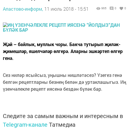
Апастово-информ,
11 июль 2018 - 15:51
965
0
0
Җәй – байлык, муллык чоры. Бакча тутырып җиләк-
җимешләр, яшелчәләр өлгерә. Аларны эшкәртеп өлгер
генә.
Сез ниләр ясыйсыз, уңышны нишләтәсез? Үзегез генә
белгән рецептларны безнең белән дә уртаклашыгыз. Иң
үзенчәлекле рецепт иясенә бездән бүләк бар.
Следите за самым важным и интересным в
Telegram-канале
Татмедиа