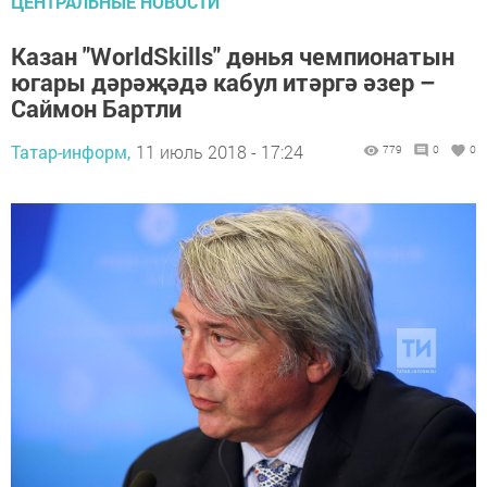
ЦЕНТРАЛЬНЫЕ НОВОСТИ
Казан "WorldSkills" дөнья чемпионатын
югары дәрәҗәдә кабул итәргә әзер –
Саймон Бартли
Татар-информ,
11 июль 2018 - 17:24
779
0
0