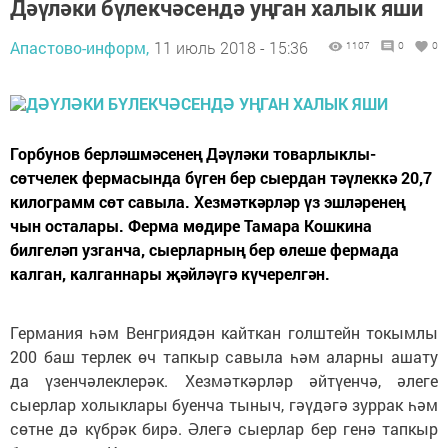
Дәүләки бүлекчәсендә уңган халык яши
Апастово-информ,
11 июль 2018 - 15:36
1107
0
0
Горбунов берләшмәсенең Дәүләки товарлыклы-
сөтчелек фермасында бүген бер сыердан тәүлеккә 20,7
килограмм сөт савыла. Хезмәткәрләр үз эшләренең
чын осталары. Ферма мөдире Тамара Кошкина
билгеләп узганча, сыерларның бер өлеше фермада
калган, калганнары җәйләүгә күчерелгән.
Германия һәм Венгриядән кайткан голштейн токымлы
200 баш терлек өч тапкыр савыла һәм аларны ашату
да үзенчәлеклерәк. Хезмәткәрләр әйтүенчә, әлеге
сыерлар холыклары буенча тыныч, гәүдәгә зуррак һәм
сөтне дә күбрәк бирә. Әлегә сыерлар бер генә тапкыр