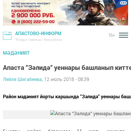
АПАСТОВО-ИНФОРМ
16+
"Йолдыз" газетасы - Апас районы
МӘДӘНИЯТ
Апаста “Зәлидә“ уеннары башланып китт
Лейля Шигабеева,
12 июль 2018 - 08:39
Район мәдәният йорты каршында “Зәлидә“ уеннары баш