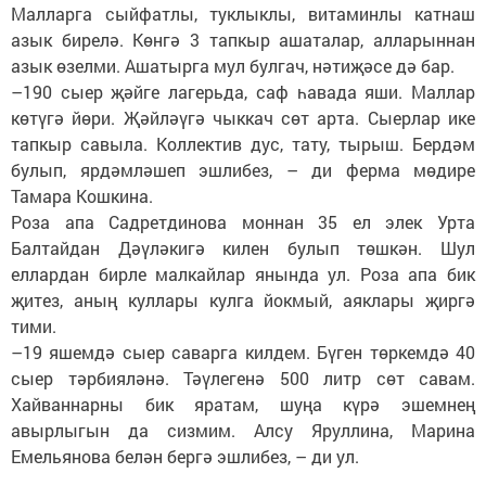
Малларга сыйфатлы, туклыклы, витаминлы катнаш
азык бирелә. Көнгә 3 тапкыр ашаталар, алларыннан
азык өзелми. Ашатырга мул булгач, нәтиҗәсе дә бар.
–190 сыер җәйге лагерьда, саф һавада яши. Маллар
көтүгә йөри. Җәйләүгә чыккач сөт арта. Сыерлар ике
тапкыр савыла. Коллектив дус, тату, тырыш. Бердәм
булып, ярдәмләшеп эшлибез, – ди ферма мөдире
Тамара Кошкина.
Роза апа Садретдинова моннан 35 ел элек Урта
Балтайдан Дәүләкигә килен булып төшкән. Шул
еллардан бирле малкайлар янында ул. Роза апа бик
җитез, аның куллары кулга йокмый, аяклары җиргә
тими.
–19 яшемдә сыер саварга килдем. Бүген төркемдә 40
сыер тәрбияләнә. Тәүлегенә 500 литр сөт савам.
Хайваннарны бик яратам, шуңа күрә эшемнең
авырлыгын да сизмим. Алсу Яруллина, Марина
Емельянова белән бергә эшлибез, – ди ул.