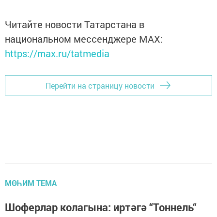
Читайте новости Татарстана в
национальном мессенджере MАХ:
https://max.ru/tatmedia
Перейти на страницу новости
МӨҺИМ ТЕМА
Шоферлар колагына: иртәгә “Тоннель“