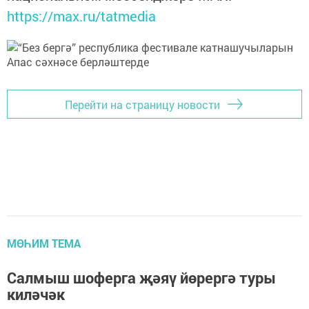
https://max.ru/tatmedia
Перейти на страницу новости
МӨҺИМ ТЕМА
Салмыш шоферга җәяү йөрергә туры
киләчәк