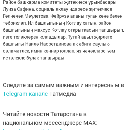
Район башкарма комитеты җитәкчесе урынбасары
Луиза Сафина, социаль яклау идарәсе җитәкчесе
Гөлчәчәк Мәүлетова, Фәйрүзә апаны туган көне белән
тәбрикләп, Ил башлыгының Котлау хатын, район
башлыгының махсус Котлау открыткасын тапшырып,
изге теләкләрен юлладылар. Тутай авыл җирлеге
башлыгы Наилә Насретдинова ак әбигә саулык-
сәламәтлек, имин көннәр юллап, яз чәчәкләре һәм
истәлекле бүләк тапшырды.
Следите за самым важным и интересным в
Telegram-канале
Татмедиа
Читайте новости Татарстана в
национальном мессенджере MАХ: