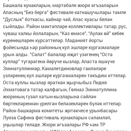
Башкала кунакларын, мәртәбәле жюри әгъзаларын
Апасның “Без бергә” фестивале катнашучылары тәмле
“Дуслык” боткасы, кайнар чәй, Апас куасы белән
сыйлады. Район мәктәпләре коллективлары татар, рус,
чуваш халкы йолаларын, “Каз өмәсе”, “Аулак өй” кебек
күренешләрен күрсәттеләр. Мәдәният йорты
фойесында һәр районның кул эшләре күргәзмәләре
урын алды. “Сәләт” балалар иҗат үзәгенең “Оста
куллар” түгәрәгенә йөрүче кызлар, Апаста яшәүче
Зиннәтуллиннар, Камалетдиновлар гаиләләре
үзләренең кул эшләре күргәзмәләрен тәкъдим иттеләр.
Оста куллы кызлар яраткан җырчыбыз Лидия
Әхмәтовага татар калфагын, Гөлназ Зиннәтуллина
жюриның гүзәл хатын-кызларына сәйлән
бөртекләреннән үрелгән беләзекләрен бүләк иттеләр.
Район башкарма комитеты җитәкчесе урынбасары
Луиза Сафина фестиваль кунакларын сәламләп,
уңышлар теләде. Жюри әгъзалары РФ һәм ТР