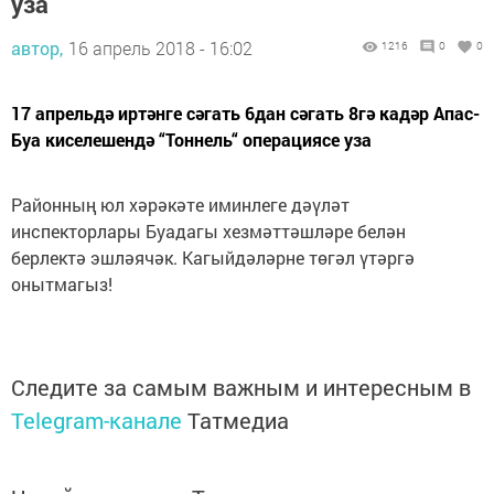
уза
автор,
16 апрель 2018 - 16:02
1216
0
0
17 апрельдә иртәнге сәгать 6дан сәгать 8гә кадәр Апас-
Буа киселешендә “Тоннель“ операциясе уза
Районның юл хәрәкәте иминлеге дәүләт
инспекторлары Буадагы хезмәттәшләре белән
берлектә эшләячәк. Кагыйдәләрне төгәл үтәргә
онытмагыз!
Следите за самым важным и интересным в
Telegram-канале
Татмедиа