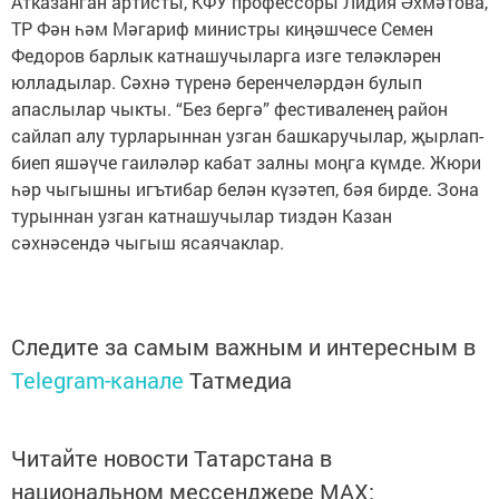
Атказанган артисты, КФУ профессоры Лидия Әхмәтова,
ТР Фән һәм Мәгариф министры киңәшчесе Семен
Федоров барлык катнашучыларга изге теләкләрен
юлладылар. Сәхнә түренә беренчеләрдән булып
апаслылар чыкты. “Без бергә” фестиваленең район
сайлап алу турларыннан узган башкаручылар, җырлап-
биеп яшәүче гаиләләр кабат залны моңга күмде. Жюри
һәр чыгышны игътибар белән күзәтеп, бәя бирде. Зона
турыннан узган катнашучылар тиздән Казан
сәхнәсендә чыгыш ясаячаклар.
Следите за самым важным и интересным в
Telegram-канале
Татмедиа
Читайте новости Татарстана в
национальном мессенджере MАХ: