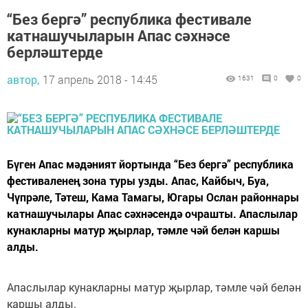
“Без бергә” республика фестивале
катнашучыларын Апас сәхнәсе
берләштерде
автор,
17 апрель 2018 - 14:45
1631
0
0
Бүген Апас мәдәният йортында “Без бергә” республика
фестиваленең зона туры узды. Апас, Кайбыч, Буа,
Чүпрәле, Тәтеш, Кама Тамагы, Югары Ослан районнары
катнашучылары Апас сәхнәсендә очрашты. Апаслылар
кунакларны матур җырлар, тәмле чәй белән каршы
алды.
Апаслылар кунакларны матур җырлар, тәмле чәй белән
каршы алды.