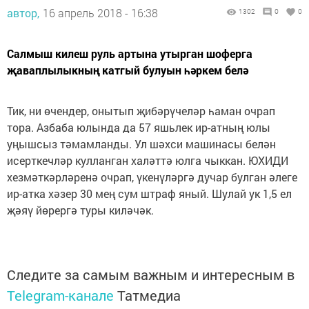
автор,
16 апрель 2018 - 16:38
1302
0
0
Салмыш килеш руль артына утырган шоферга
җаваплылыкның катгый булуын һәркем белә
Тик, ни өчендер, онытып җибәрүчеләр һаман очрап
тора. Азбаба юлында да 57 яшьлек ир-атның юлы
уңышсыз тәмамланды. Ул шәхси машинасы белән
исерткечләр кулланган халәттә юлга чыккан. ЮХИДИ
хезмәткәрләренә очрап, үкенүләргә дучар булган әлеге
ир-атка хәзер 30 мең сум штраф яный. Шулай ук 1,5 ел
җәяү йөрергә туры киләчәк.
Следите за самым важным и интересным в
Telegram-канале
Татмедиа