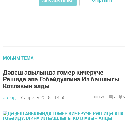
Отправить
Авторизоваться
МӨҺИМ ТЕМА
Дәвеш авылында гомер кичерүче
Рәшидә апа Гобәйдуллина Ил башлыгы
Котлавын алды
автор,
17 апрель 2018 - 14:56
1001
0
0