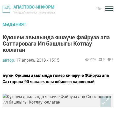
АПАСТОВО-ИНФОРМ
16+
"Йолдыз" газетасы - Апас районы
МӘДӘНИЯТ
Күкшем авылында яшәүче Фәйрүзә апа
Саттаровага Ил башлыгы Котлау
юллаган
автор,
17 апрель 2018 - 15:15
1700
0
1
Бүген Күкшем авылында гомер кичерүче Фәйрүзә апа
Саттарова 90 яшьлек олы юбилеен каршылый