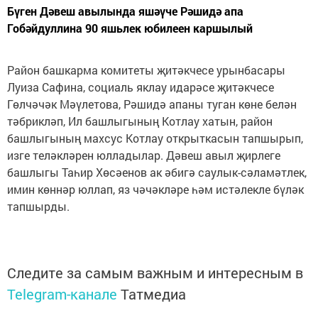
Бүген Дәвеш авылында яшәүче Рәшидә апа
Гобәйдуллина 90 яшьлек юбилеен каршылый
Район башкарма комитеты җитәкчесе урынбасары
Луиза Сафина, социаль яклау идарәсе җитәкчесе
Гөлчәчәк Мәүлетова, Рәшидә апаны туган көне белән
тәбрикләп, Ил башлыгының Котлау хатын, район
башлыгының махсус Котлау открыткасын тапшырып,
изге теләкләрен юлладылар. Дәвеш авыл җирлеге
башлыгы Таһир Хөсәенов ак әбигә саулык-сәламәтлек,
имин көннәр юллап, яз чәчәкләре һәм истәлекле бүләк
тапшырды.
Следите за самым важным и интересным в
Telegram-канале
Татмедиа