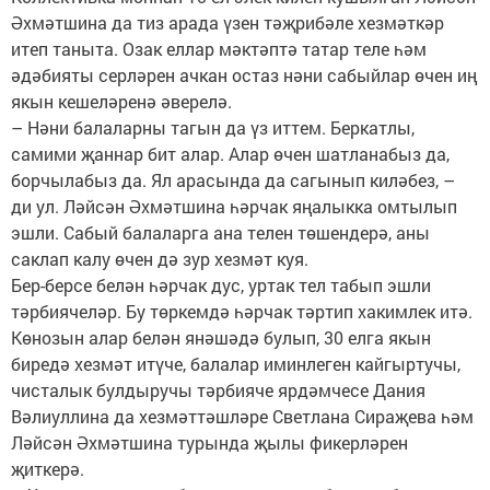
Әхмәтшина да тиз арада үзен тәҗрибәле хезмәткәр
итеп таныта. Озак еллар мәктәптә татар теле һәм
әдәбияты серләрен ачкан остаз нәни сабыйлар өчен иң
якын кешеләренә әверелә.
– Нәни балаларны тагын да үз иттем. Беркатлы,
самими җаннар бит алар. Алар өчен шатланабыз да,
борчылабыз да. Ял арасында да сагынып киләбез, –
ди ул. Ләйсән Әхмәтшина һәрчак яңалыкка омтылып
эшли. Сабый балаларга ана телен төшендерә, аны
саклап калу өчен дә зур хезмәт куя.
Бер-берсе белән һәрчак дус, уртак тел табып эшли
тәрбиячеләр. Бу төркемдә һәрчак тәртип хакимлек итә.
Көнозын алар белән янәшәдә булып, 30 елга якын
биредә хезмәт итүче, балалар иминлеген кайгыртучы,
чисталык булдыручы тәрбияче ярдәмчесе Дания
Вәлиуллина да хезмәттәшләре Светлана Сираҗева һәм
Ләйсән Әхмәтшина турында җылы фикерләрен
җиткерә.