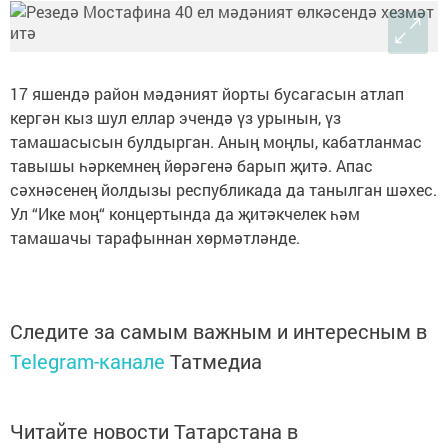
17 яшендә район мәдәният йорты бусагасын атлап
кергән кыз шул еллар эчендә үз урынын, үз
тамашасысын булдырган. Аның моңлы, кабатланмас
тавышы һәркемнең йөрәгенә барып җитә. Апас
сәхнәсенең йолдызы республикада да танылган шәхес.
Ул “Ике моң“ концертында да җитәкчелек һәм
тамашачы тарафыннан хөрмәтләнде.
Следите за самым важным и интересным в
Telegram-канале
Татмедиа
Читайте новости Татарстана в