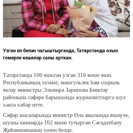
Узган ел белән чагыштырганда, Татарстанда озын
гомерле кешеләр саны арткан.
Татарстанда 100 яшьтән узган 316 кеше яши.
Республиканың хезмәт, мәшгульлек һәм социаль
яклау министры Эльмира Зарипова Биектау
районына сәфәре барышында журналистларга шул
хакта хәбәр итте.
Сәфәр кысаларында министр Өлә авылында яшәүче,
шушы көннәрдә 102 яшен тутырган Сәгадәтбану
Җиһаншинаның хәлен белде.