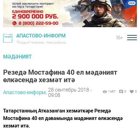
АПАСТОВО-ИНФОРМ
16+
"Йолдыз" газетасы - Апас районы
МӘДӘНИЯТ
Резедә Мостафина 40 ел мәдәният
өлкәсендә хезмәт итә
28 сентябрь 2018 -
Апастово-информ,
1467
0
0
09:08
Татарстанның Атказанган хезмәткәре Резедә
Мостафина 40 ел дәвамында мәдәният өлкәсендә
хезмәт итә.