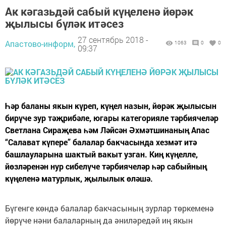
Ак кәгазьдәй сабый күңеленә йөрәк
җылысы бүләк итәсез
27 сентябрь 2018 -
Апастово-информ,
1063
0
0
09:37
Һәр баланы якын күреп, күңел назын, йөрәк җылысын
бирүче зур тәҗрибәле, югары категорияле тәрбиячеләр
Светлана Сираҗева һәм Ләйсән Әхмәтшинаның Апас
“Салават күпере” балалар бакчасында хезмәт итә
башлауларына шактый вакыт узган. Киң күңелле,
йөзләренән нур сибелүче тәрбиячеләр һәр сабыйның
күңеленә матурлык, җылылык өләшә.
Бүгенге көндә балалар бакчасының зурлар төркеменә
йөрүче нәни балаларның да әниләредәй иң якын