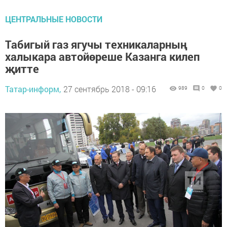
ЦЕНТРАЛЬНЫЕ НОВОСТИ
Табигый газ ягучы техникаларның
халыкара автойөреше Казанга килеп
җитте
Татар-информ,
27 сентябрь 2018 - 09:16
989
0
0