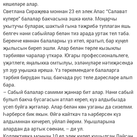
кешеләре алар.
Светлана Сираҗева моннан 23 ел элек Апас “Салават
күпере” балалар бакчасына эшкә килә. Моңарчы
укытучы буларак, шактый гына тәҗрибә туплаган яшь
белгеч нәни сабыйлар белән тиз арада уртак тел таба.
Беренче көннән балаларны үз итеп, яратып, бар күңел
җылысын биреп эшли. Алар белән төрле кызыклы
тәрбияви чаралар үткәрә. Югары профессиональлеге,
үҗәтлеге, яңалыкка омтылуы, эзләнүләре нәтиҗәсендә
ул зур уңышка ирешә. Үз төркемендәге балаларга
тәрбия бирүдән тыш, бакчада рус теле дәресләре алып
бара.
– Сабый балалар самими җаннар бит алар. Нәни сабый
булып бакча бусагасын атлап кереп, күз алдыбызда
үсеп буйга җитәләр. Алар белән көн узганы да сизелми.
Һәрберсе бик якын. Өйгә кайткач та һәрберсен күз
алдымннан кичереп, уйлап йөрим. Уңышларына
алардан да артык сөенәм, – ди ул.
Коллективка моннан 10 ел элек килеп кушылган Ләйсән