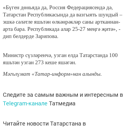
«Бүген дөньяда да, Россия Федерациясендә дә,
Татарстан Республикасында да вазгыять шундый –
эшкә сәләтле яшьтән өлкәнрәкләр саны артканнан-
арта бара. Республикада алар 25-27 меңгә җитә», -
дип белдерде Зарипова.
Министр сүзләренчә, узган елда Татарстанда 100
яшьтән узган 273 кеше яшәгән.
Мәгълүмат «Татар-информ»нан алынды.
Следите за самым важным и интересным в
Telegram-канале
Татмедиа
Читайте новости Татарстана в