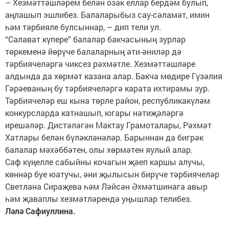
– Хезмәттәшләрем белән озак еллар бердәм булып,
аңлашып эшлибез. Балаларыбыз сау-сәламәт, имин
һәм тәрбияле булсыннар, – дип тели ул.
“Салават күпере” балалар бакчасының зурлар
төркеменә йөрүче балаларның әти-әниләр дә
тәрбиячеләргә чиксез рәхмәтле. Хезмәттәшләре
алдында да хөрмәт казана алар. Бакча мөдире Гүзәлия
Гәрәеваның бу тәрбиячеләргә карата ихтирамы зур.
Тәрбиячеләр еш кына төрле район, республикакүләм
конкурсларда катнашып, югары нәтиҗәләргә
ирешәләр. Дистәләгән Мактау Грамоталары, Рәхмәт
Хатлары белән бүләкләнәләр. Барыннан да бигрәк
балалар мәхәббәтен, олы хөрмәтен яулый алар.
Саф күңелле сабыйны кочагын җәеп каршы алучы,
көннәр буе юатучы, әни җылысын бирүче тәрбиячеләр
Светлана Сираҗева һәм Ләйсән Әхмәтшинага авыр
һәм җаваплы хезмәтләрендә уңышлар телибез.
Ләлә Сафиуллина.