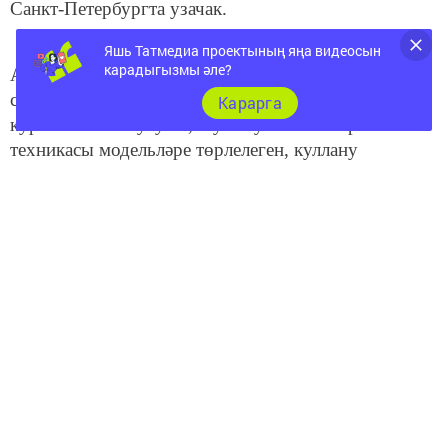
Санкт-Петербургта узачак.
Яшь Татмедиа проектының яңа видеосын
карадыгызмы әле?
Автойөреш табигый газны мотор ягулыгы
сыйфатында экономияле, экологик чиста һәм
Карарга
куркынычсыз булуын, шулай ук газ-мотор
техникасы модельләре төрлелеген, куллану
үзлекләрен, сыйфатын һәм ышанычлы булуын
күрсәтә.
Мәгълүмат «Татар-информ»нан алынды.
Следите за самым важным и интересным в
Telegram-канале
Татмедиа
Читайте новости Татарстана в
национальном мессенджере MАХ: