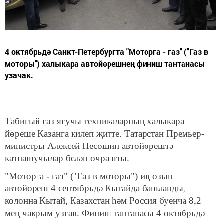
4 октябрьдә Санкт-Петербургта "Моторга - газ" ("Газ в
моторы") халыкара автойөрешнең финиш тантанасы
узачак.
Табигый газ ягучы техникаларның халыкара
йөреше Казанга килеп җитте. Татарстан Премьер-
министры Алексей Песошин автойөрештә
катнашучылар белән очрашты.
"Моторга - газ" ("Газ в моторы") иң озын
автойөреш 4 сентябрьдә Кытайда башланды,
колонна Кытай, Казахстан һәм Россия буенча 8,2
мең чакрым узган. Финиш тантанасы 4 октябрьдә