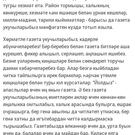
тугры хезмәт итә. Район тормышы, халыкның
көнкүреше, хезмәте һәм яшәеше белән үрнәк кешеләр,
милли-мәдәни, тарихи кыйммәтләр - барысы да газета
укучыларыбыз мәнфәгатен күздә тотып языла.
Хөрмәтле газета укучыларыбыз, кадерле
әбүнәчеләребез! Бер-беребез белән газета битләре аша
күрешеп, фикер алышып, серләшеп, аңлашып яшибез.
Безне үзләренең киңәшләре белән сөендереп торучы
даими хәбәрчеләребез бар. Алар безгә кыйбладан
читкә тайпылырга ирек бирмиләр, һәрчак үтемле
киңәшләре белән туры юл күрсәтәләр. "Йолдыз" -
апаслылар өчен иң якын газета. Ә без газета
укучыларыбызның өметләрен аклар өчен көннән-көн
яңалыкка омтылабыз, халык арасында булырга, ешрак
очрашырга, бер генә авылны да читләтеп үтмәскә, бер
генә хатны да игътибардан читтә калдырмаска
тырышабыз. Газетабызда өлкәннәр өчен дә, урта буын
өчен дә, балалар өчен дә мәйдан бар. Киләсе елга