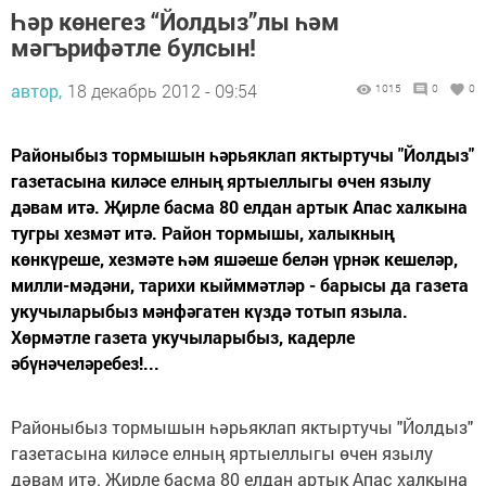
Һәр көнегез “Йолдыз”лы һәм
мәгърифәтле булсын!
автор,
18 декабрь 2012 - 09:54
1015
0
0
Районыбыз тормышын һәрьяклап яктыртучы "Йолдыз"
газетасына киләсе елның яртыеллыгы өчен язылу
дәвам итә. Җирле басма 80 елдан артык Апас халкына
тугры хезмәт итә. Район тормышы, халыкның
көнкүреше, хезмәте һәм яшәеше белән үрнәк кешеләр,
милли-мәдәни, тарихи кыйммәтләр - барысы да газета
укучыларыбыз мәнфәгатен күздә тотып языла.
Хөрмәтле газета укучыларыбыз, кадерле
әбүнәчеләребез!...
Районыбыз тормышын һәрьяклап яктыртучы "Йолдыз"
газетасына киләсе елның яртыеллыгы өчен язылу
дәвам итә. Җирле басма 80 елдан артык Апас халкына