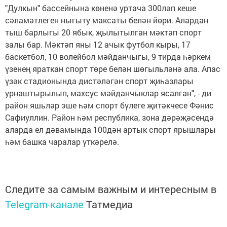
"Дулкын" бассейнына көненә уртача 300ләп кеше
сәламәтлеген ныгыту максаты белән йөри. Алардан
тыш барлыгы 20 ябык, җылытылган мәктәп спорт
залы бар. Мәктәп яны 12 ачык футбол кыры, 17
баскетбол, 10 волейбол мәйданчыгы, 9 тирда һәркем
үзенең яраткан спорт төре белән шөгыльләнә ала. Апас
үзәк стадионында дистәләгән спорт җиһазлары
урнаштырылып, махсус мәйданчыклар ясалган", - ди
район яшьләр эше һәм спорт бүлеге җитәкчесе Фәнис
Сафиуллин. Район һәм республика, зона дәрәҗәсендә
аларда ел дәвамында 100дән артык спорт ярышлары
һәм башка чаралар үткәрелә.
Следите за самым важным и интересным в
Telegram-канале
Татмедиа