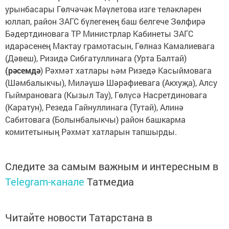
урынбасары Гөлчәчәк Мәүлетова изге теләкләрен
юллап, район ЗАГС бүлегенең баш белгече Зөлфирә
Бәдертдиновага ТР Министрлар Кабинеты ЗАГС
идарәсенең Мактау грамотасын, Гөлназ Камалиевага
(Дәвеш), Ризидә Сибгатуллинага (Урта Балтай)
(рәсемдә
) Рәхмәт хатлары һәм Ризедә Касыймовага
(Шәмбалыкчы), Миләүшә Шәрәфиевага (Акхуҗа), Алсу
Гыймрановага (Кызыл Тау), Гөлүсә Насретдиновага
(Каратун), Резеда Гайнуллинага (Тутай), Алинә
Сабитовага (Болынбалыкчы) район башкарма
комитетының Рәхмәт хатларын тапшырды.
Следите за самым важным и интересным в
Telegram-канале
Татмедиа
Читайте новости Татарстана в