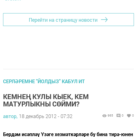
Перейти на страницу новости
СЕРЛӘРЕМНЕ "ЙОЛДЫЗ" КАБУЛ ИТ
КЕМНЕҢ КУЛЫ КЫЕК, КЕМ
МАТУРЛЫКНЫ СӨЙМИ?
автор,
18 декабрь 2012 - 07:32
965
0
0
Бердәм исәпләү Үзәге хезмәткәрләре бу бина тирә-юнен