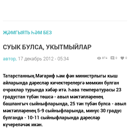
ҖӘМГЫЯТЬ ҺӘМ БЕЗ
СУЫК БУЛСА, УКЫТМЫЙЛАР
автор,
17 декабрь 2012 - 05:34
874
0
0
Татарстанның Мәгариф һәм фән министрлыгы кыш
айларында дәресләр кичектерелергә мөмкин булган
очраклар турында хәбәр итә. Һава температурасы 23
градустан түбән төшсә - авыл мәктәпләренең
башлангыч сыйныфларында, 25 тән түбән булса - авыл
мәктәпләренең 5-9 сыйныфларында, минус 30 градус
булганда - 10-11 сыйныфларында дәресләр
күчереләчәк икән.