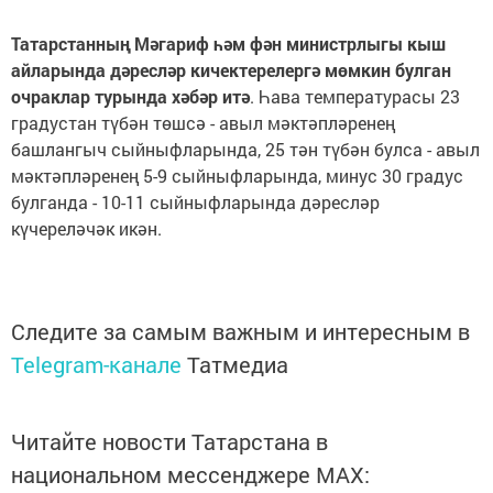
Татарстанны
ң
М
ә
гариф
һә
м ф
ә
н министрлыгы кыш
айларында д
ә
ресл
ә
р кичектерелерг
ә
м
ө
мкин булган
очраклар турында х
ә
б
ә
р ит
ә
. Һава температурасы 23
градустан түбән төшсә - авыл мәктәпләренең
башлангыч сыйныфларында, 25 тән түбән булса - авыл
мәктәпләренең 5-9 сыйныфларында, минус 30 градус
булганда - 10-11 сыйныфларында дәресләр
күчереләчәк икән.
Следите за самым важным и интересным в
Telegram-канале
Татмедиа
Читайте новости Татарстана в
национальном мессенджере MАХ: