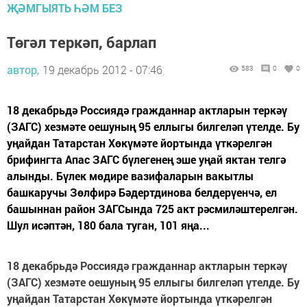
ҖӘМГЫЯТЬ ҺӘМ БЕЗ
Төгәл теркәп, барлап
автор,
19 декабрь 2012 - 07:46
583
0
0
18 декабрьдә Россиядә гражданнар актларын теркәү
(ЗАГС) хезмәте оешуның 95 еллыгы билгеләп үтелде. Бу
уңайдан Татарстан Хөкүмәте йортында үткәрелгән
брифингта Апас ЗАГС бүлегенең эше уңай яктан телгә
алынды. Бүлек мөдире вазифаларын вакытлы
башкаручы Зөлфирә Бәдертдинова белдерүенчә, ел
башыннан район ЗАГСында 725 акт рәсмиләштерелгән.
Шул исәптән, 180 бала туган, 101 яңа...
18 декабрьдә Россиядә гражданнар актларын теркәү
(ЗАГС) хезмәте оешуның 95 еллыгы билгеләп үтелде. Бу
уңайдан Татарстан Хөкүмәте йортында үткәрелгән