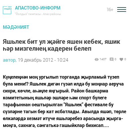
АПАСТОВО-ИНФОРМ
16+
"Йолдыз" газетасы - Апас районы
МӘДӘНИЯТ
Яшьлек бит ул җәйге яшен кебек, яшик
һәр мизгелнең кадерен белеп
автор,
19 декабрь 2012 - 10:24
1407
0
0
Күңелеңнән моң ургылып торганда җырламый түзеп
була мени!? Яшьлек дигән гүзәл илдә бу моңнар аеруча
сихри, көчле, аһәңле яңгырый. Район башкарма
комитетының яшьләр эшләре һәм спорт бүлеге
тарафыннан оештырылган "Яшьлек" фестивале бу
сүзләрне тагын бер кат исбатлады. Авылда яшәп, төрле
өлкәләрдә хезмәт итүче яшьләребез арасында җырга-
моңга, сәхнәгә, сәнгатькә гашыйклар бихисап....