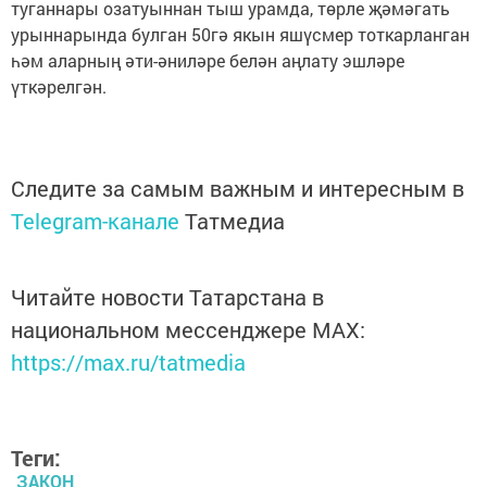
туганнары озатуыннан тыш урамда, төрле җәмәгать
урыннарында булган 50гә якын яшүсмер тоткарланган
һәм аларның әти-әниләре белән аңлату эшләре
үткәрелгән.
Следите за самым важным и интересным в
Telegram-канале
Татмедиа
Читайте новости Татарстана в
национальном мессенджере MАХ:
https://max.ru/tatmedia
Теги:
ЗАКОН