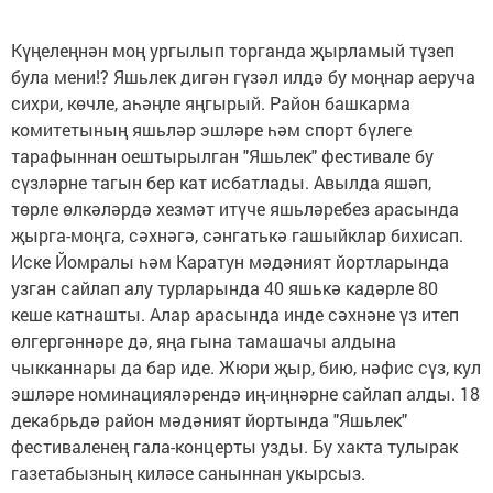
Күңелеңнән моң ургылып торганда җырламый түзеп
була мени!? Яшьлек дигән гүзәл илдә бу моңнар аеруча
сихри, көчле, аһәңле яңгырый. Район башкарма
комитетының яшьләр эшләре һәм спорт бүлеге
тарафыннан оештырылган "Яшьлек" фестивале бу
сүзләрне тагын бер кат исбатлады. Авылда яшәп,
төрле өлкәләрдә хезмәт итүче яшьләребез арасында
җырга-моңга, сәхнәгә, сәнгатькә гашыйклар бихисап.
Иске Йомралы һәм Каратун мәдәният йортларында
узган сайлап алу турларында 40 яшькә кадәрле 80
кеше катнашты. Алар арасында инде сәхнәне үз итеп
өлгергәннәре дә, яңа гына тамашачы алдына
чыкканнары да бар иде. Жюри җыр, бию, нәфис сүз, кул
эшләре номинацияләрендә иң-иңнәрне сайлап алды. 18
декабрьдә район мәдәният йортында "Яшьлек"
фестиваленең гала-концерты узды. Бу хакта тулырак
газетабызның киләсе саныннан укырсыз.