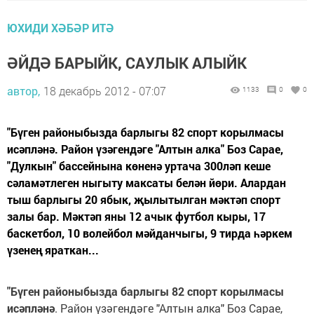
ЮХИДИ ХӘБӘР ИТӘ
ӘЙДӘ БАРЫЙК, САУЛЫК АЛЫЙК
автор,
18 декабрь 2012 - 07:07
1133
0
0
"Бүген районыбызда барлыгы 82 спорт корылмасы
исәпләнә. Район үзәгендәге "Алтын алка" Боз Сарае,
"Дулкын" бассейнына көненә уртача 300ләп кеше
сәламәтлеген ныгыту максаты белән йөри. Алардан
тыш барлыгы 20 ябык, җылытылган мәктәп спорт
залы бар. Мәктәп яны 12 ачык футбол кыры, 17
баскетбол, 10 волейбол мәйданчыгы, 9 тирда һәркем
үзенең яраткан...
"Б
ү
ген районыбызда барлыгы 82 спорт корылмасы
ис
ә
пл
ә
н
ә
. Район үзәгендәге "Алтын алка" Боз Сарае,