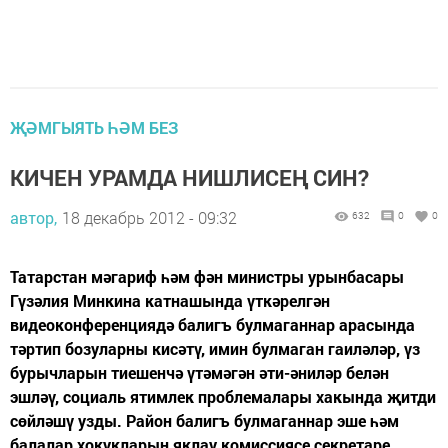
ҖӘМГЫЯТЬ ҺӘМ БЕЗ
КИЧЕН УРАМДА НИШЛИСЕҢ СИН?
автор,
18 декабрь 2012 - 09:32
632
0
0
Татарстан мәгариф һәм фән министры урынбасары
Гүзәлия Минкина катнашында үткәрелгән
видеоконференциядә балигъ булмаганнар арасында
тәртип бозуларны кисәтү, имин булмаган гаиләләр, үз
бурычларын тиешенчә үтәмәгән әти-әниләр белән
эшләү, социаль ятимлек проблемалары хакында җитди
сөйләшү узды. Район балигъ булмаганнар эше һәм
балалар хокукларын яклау комиссиясе секретаре