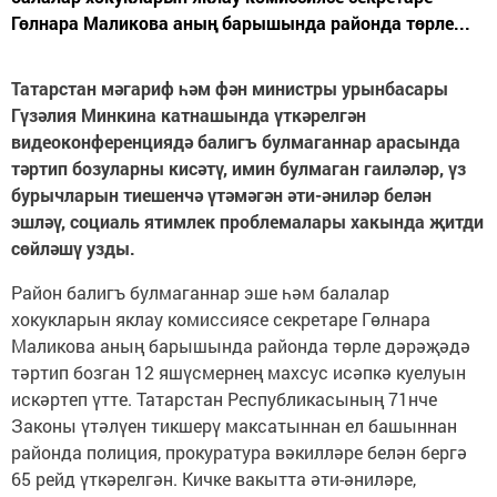
Гөлнара Маликова аның барышында районда төрле...
Татарстан м
ә
гариф
һә
м ф
ә
н министры урынбасары
Г
ү
з
ә
лия Минкина катнашында
ү
тк
ә
релг
ә
н
видеоконференцияд
ә
балигъ булмаганнар арасында
т
ә
ртип бозуларны кис
ә
т
ү
, имин булмаган гаил
ә
л
ә
р,
ү
з
бурычларын тиешенч
ә
ү
т
ә
м
ә
г
ә
н
ә
ти-
ә
нил
ә
р бел
ә
н
эшл
әү
, социаль ятимлек проблемалары хакында
җ
итди
с
ө
йл
ә
ш
ү
узды.
Район балигъ булмаганнар эше һәм балалар
хокукларын яклау комиссиясе секретаре Гөлнара
Маликова аның барышында районда төрле дәрәҗәдә
тәртип бозган 12 яшүсмернең махсус исәпкә куелуын
искәртеп үтте. Татарстан Республикасының 71нче
Законы үтәлүен тикшерү максатыннан ел башыннан
районда полиция, прокуратура вәкилләре белән бергә
65 рейд үткәрелгән. Кичке вакытта әти-әниләре,