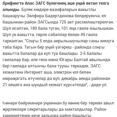
брифингта Апас ЗАГС бүлегенең эше уңай яктан телгә
алынды.
Бүлек мөдире вазифаларын вакытлы
башкаручы Зөлфирә Бәдертдинова белдерүенчә, ел
башыннан район ЗАГСында 725 акт рәсмиләштерелгән.
Шул исәптән, 180 бала туган, 101 яңа гаилә язылышкан.
Шул ук вакытта, төрле сәбәпләр белән 49 гаилә
таркалган. "Соңгы 5 елда аерылышучылар саны кимүгә
таба бара. Тагын бер уңай үзгәреш - районда соңгы
вакытта балалар да күп туа башлады. 2-5 балалы
гаиләләр бар, әле генә менә Югары Балтай авылында
бер гаиләдә алтынчы бала тууны теркәдек. ЗАГС
хезмәтенә Интернет аша, электрон юл белән
мөрәҗәгать итүчеләр дә күп, декабрь аенда районнан
21 кешегә әнә шундый хезмәт күрсәтелде", - диде ул.
Һөнәри бәйрәмнәре уңаеннан бу көнне бер төркем авыл
җирлекләре секретарьлары да макталдылар. Район
хакимиятенең кече залында район башлыгы