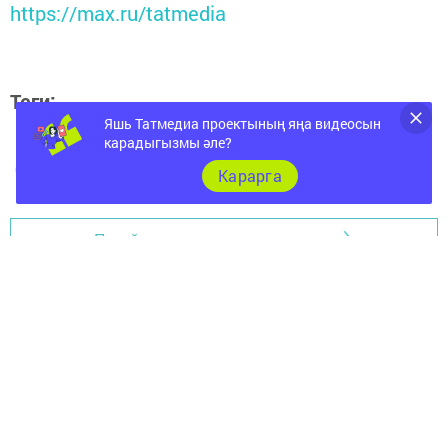
https://max.ru/tatmedia
Теги:
ШКОЛА
Яшь Татмедиа проектының яңа видеосын
карадыгызмы әле?
СУЫК
Карарга
Перейти на страницу новости