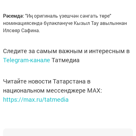
Рәсемдә:
"Иң оригиналь үзешчән сәнгать төре"
номинациясендә бүләкләнүче Кызыл Тау авылыннан
Илсөяр Сафина.
Следите за самым важным и интересным в
Telegram-канале
Татмедиа
Читайте новости Татарстана в
национальном мессенджере MАХ:
https://max.ru/tatmedia