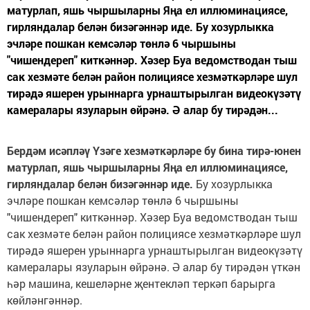
матурлап, яшь чыршыларны Яңа ел иллюминациясе,
гирляндалар белән бизәгәннәр иде. Бу хозурлыкка
эчләре пошкан кемсәләр төнлә 6 чыршыны
"чишендереп" киткәннәр. Хәзер Буа ведомстводан тыш
сак хезмәте белән район полициясе хезмәткәрләре шул
тирәдә яшерен урыннарга урнаштырылган видеокүзәтү
камералары язуларын өйрәнә. Ә алар бу тирәдән...
Берд
ә
м ис
ә
пл
әү
Ү
з
ә
ге хезм
ә
тк
ә
рл
ә
ре бу бина тир
ә
-юнен
матурлап, яшь чыршыларны Я
ң
а ел иллюминациясе,
гирляндалар бел
ә
н биз
ә
г
ә
нн
ә
р иде.
Бу хозурлыкка
эчләре пошкан кемсәләр төнлә 6 чыршыны
"чишендереп" киткәннәр. Хәзер Буа ведомстводан тыш
сак хезмәте белән район полициясе хезмәткәрләре шул
тирәдә яшерен урыннарга урнаштырылган видеокүзәтү
камералары язуларын өйрәнә. Ә алар бу тирәдән үткән
һәр машина, кешеләрне җентекләп теркәп барырга
көйләнгәннәр.