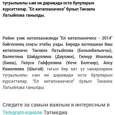
тугрылыклы һәм ни дәрәҗәдә оста булуларын
күрсәттеләр. "Ел китапханәчесе" булып Тәнзилә
Латыйпова танылды.
Район үзәк китапханәсендә "Ел китапханәчесе - 2014"
бәйгесенең соңгы этабы узды. Биредә катнашкан биш
китапханәче: Тәнзилә Латыйпова (Болынбалыкчы),
Валентина Шәйдуллина (Дәүләки), Гөлнур Илалова
(Биеш), Гөлүсә Гайфуллина (Кече Болгаер), Алсу
Камалиева (Шыгай)
тагын бер кат үз һөнәрләренә
тугрылыклы һәм ни дәрәҗәдә оста булуларын
күрсәттеләр. "Ел китапханәчесе" булып Тәнзилә
Латыйпова танылды.
Следите за самым важным и интересным в
Telegram-канале
Татмедиа