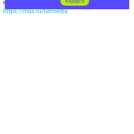
Карарга
национальном мессенджере MАХ:
https://max.ru/tatmedia
Перейти на страницу новости