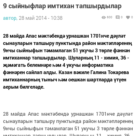
9 сыйныфлар имтихан тапшырдылар
автор,
28 май 2014 - 10:38
600
0
0
28 майда Апас мәктәбендә урнашкан 1701нче дәүләт
сынауларын тапшыру пунктында район мәктәпләренең
9нчы сыйныфын тәмамлаган 51 укучы 3 төрле фәннән
имтиханнар тапшырдылар. Шуларның 11 - химия, 36 -
җәмәгать белемнәре һәм 4 укучы информатика
фәннәрен сайлап алды. Казан вәкиле Галина Токарева
имтиханнарның тыныч һәм оешкан шартларда үтүен
аерым билгеләде.
28 майда Апас мәктәбендә урнашкан 1701нче дәүләт
сынауларын тапшыру пунктында район мәктәпләренең
9нчы сыйныфын тәмамлаган 51 укучы 3 төрле фәннән
имтиханнар тапшырдылар. Шуларның 11 - химия, 36 -