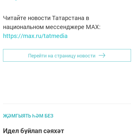
Читайте новости Татарстана в
национальном мессенджере MАХ:
https://max.ru/tatmedia
Перейти на страницу новости
ҖӘМГЫЯТЬ ҺӘМ БЕЗ
Идел буйлап сәяхәт