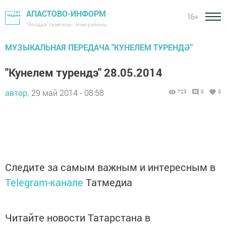
АПАСТОВО-ИНФОРМ
16+
"Йолдыз" газетасы - Апас районы
МУЗЫКАЛЬНАЯ ПЕРЕДАЧА "КУНЕЛЕМ ТУРЕНДӘ"
"Кунелем турендэ" 28.05.2014
автор,
29 май 2014 - 08:58
723
0
0
Следите за самым важным и интересным в
Telegram-канале
Татмедиа
Читайте новости Татарстана в