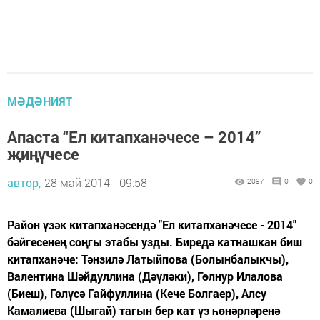
МӘДӘНИЯТ
Апаста “Ел китапханәчесе – 2014”
җиңүчесе
автор,
28 май 2014 - 09:58
2097
0
0
Район үзәк китапханәсендә "Ел китапханәчесе - 2014"
бәйгесенең соңгы этабы узды. Биредә катнашкан биш
китапханәче: Тәнзилә Латыйпова (Болынбалыкчы),
Валентина Шәйдуллина (Дәүләки), Гөлнур Илалова
(Биеш), Гөлүсә Гайфуллина (Кече Болгаер), Алсу
Камалиева (Шыгай) тагын бер кат үз һөнәрләренә