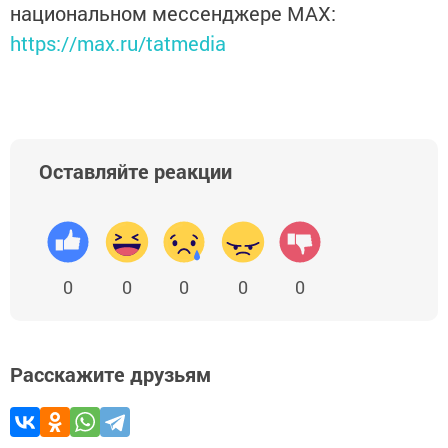
национальном мессенджере MАХ:
https://max.ru/tatmedia
Оставляйте реакции
0
0
0
0
0
Расскажите друзьям