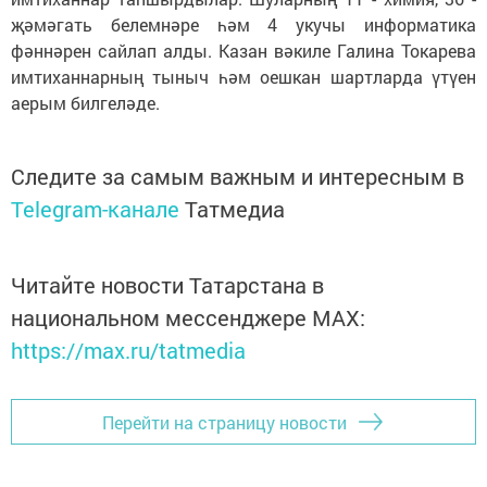
җәмәгать белемнәре һәм 4 укучы информатика
фәннәрен сайлап алды. Казан вәкиле Галина Токарева
имтиханнарның тыныч һәм оешкан шартларда үтүен
аерым билгеләде.
Следите за самым важным и интересным в
Telegram-канале
Татмедиа
Читайте новости Татарстана в
национальном мессенджере MАХ:
https://max.ru/tatmedia
Перейти на страницу новости