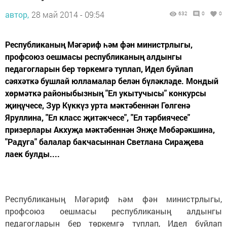
автор,
28 май 2014 - 09:54
632
0
0
Республиканың Мәгәриф һәм фән министрлыгы,
профсоюз оешмасы республиканың алдынгы
педагогларын бер төркемгә туплап, Идел буйлап
сәяхәткә бушлай юлламалар белән бүләкләде. Мондый
хөрмәткә районыбызның "Ел укытучысы" конкурсы
җиңүчесе, Зур Күккүз урта мәктәбеннән Гөлгенә
Яруллина, "Ел класс җитәкчесе", "Ел тәрбиячесе"
призерлары Акхуҗа мәктәбеннән Энҗе Мөбәрәкшина,
"Радуга" балалар бакчасыннан Светлана Сираҗева
лаек булды....
Республиканың Мәгәриф һәм фән министрлыгы,
профсоюз оешмасы республиканың алдынгы
педагогларын бер төркемгә туплап, Идел буйлап